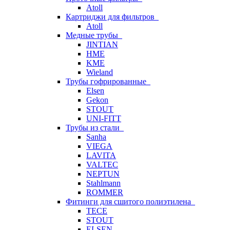
Atoll
Картриджи для фильтров
Atoll
Медные трубы
JINTIAN
HME
KME
Wieland
Трубы гофрированные
Elsen
Gekon
STOUT
UNI-FITT
Трубы из стали
Sanha
VIEGA
LAVITA
VALTEC
NEPTUN
Stahlmann
ROMMER
Фитинги для сшитого полиэтилена
TECE
STOUT
ELSEN