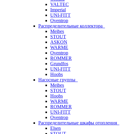
VALTEC
Imperial
UNI-FITT
Oventrop
Распределительные коллектора
Meibes
STOUT
ASKON
WARME
Oventrop
ROMMER
Grundfos
UNI-FITT
Hoobs
Насосные группы
Meibes
STOUT
Hoobs
WARME
ROMMER
UNI-FITT
Oventrop
Распределительные шкафы отопления
Elsen
STOUT