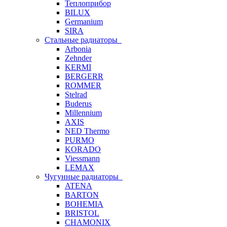
Теплоприбор
BILUX
Germanium
SIRA
Стальные радиаторы
Arbonia
Zehnder
KERMI
BERGERR
ROMMER
Stelrad
Buderus
Millennium
AXIS
NED Thermo
PURMO
KORADO
Viessmann
LEMAX
Чугунные радиаторы
ATENA
BARTON
BOHEMIA
BRISTOL
CHAMONIX