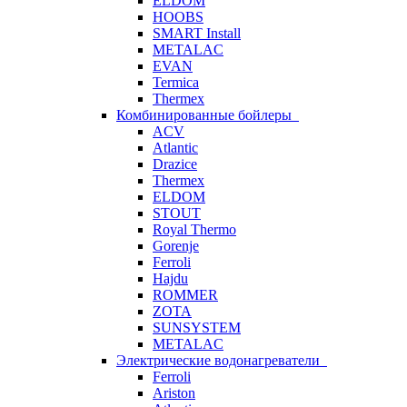
ELDOM
HOOBS
SMART Install
METALAC
EVAN
Termica
Thermex
Комбинированные бойлеры
ACV
Atlantic
Drazice
Thermex
ELDOM
STOUT
Royal Thermo
Gorenje
Ferroli
Hajdu
ROMMER
ZOTA
SUNSYSTEM
METALAC
Электрические водонагреватели
Ferroli
Ariston