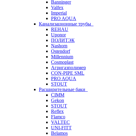
Banninger
Valfex
Imperial
PRO AQUA
Канализационные трубы
REHAU
Uponor
ПОЛИТЭК
Nashorn
Ostendorf
Millennium
Cosmoplast
Агригазполимер
CON-PIPE SML
PRO AQUA
STOUT
Расширительные баки
CIMM
Gekon
STOUT
Reflex
Flamco
VALTEC
UNI-FITT
Belamos