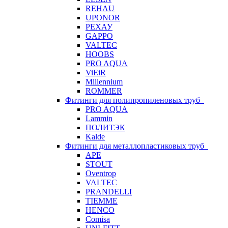
REHAU
UPONOR
РЕХАУ
GAPPO
VALTEC
HOOBS
PRO AQUA
ViEiR
Millennium
ROMMER
Фитинги для полипропиленовых труб
PRO AQUA
Lammin
ПОЛИТЭК
Kalde
Фитинги для металлопластиковых труб
APE
STOUT
Oventrop
VALTEC
PRANDELLI
TIEMME
HENCO
Comisa