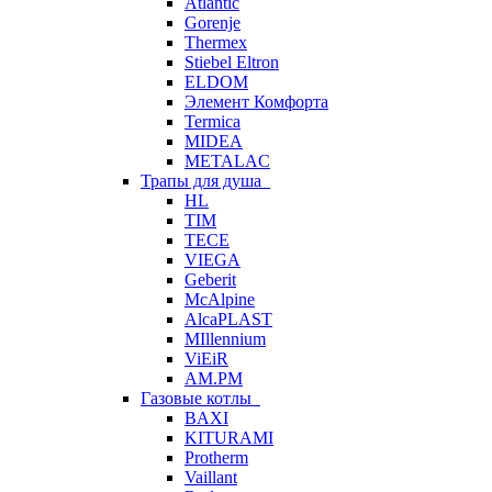
Atlantic
Gorenje
Thermex
Stiebel Eltron
ELDOM
Элемент Комфорта
Termica
MIDEA
METALAC
Трапы для душа
HL
TIM
TECE
VIEGA
Geberit
McAlpine
AlcaPLAST
MIllennium
ViEiR
AM.PM
Газовые котлы
BAXI
KITURAMI
Protherm
Vaillant