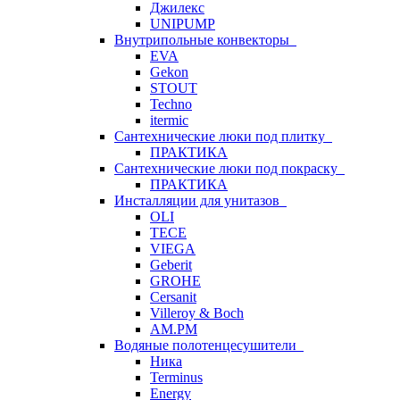
Джилекс
UNIPUMP
Внутрипольные конвекторы
EVA
Gekon
STOUT
Techno
itermic
Сантехнические люки под плитку
ПРАКТИКА
Сантехнические люки под покраску
ПРАКТИКА
Инсталляции для унитазов
OLI
TECE
VIEGA
Geberit
GROHE
Cersanit
Villeroy & Boch
AM.PM
Водяные полотенцесушители
Ника
Terminus
Energy