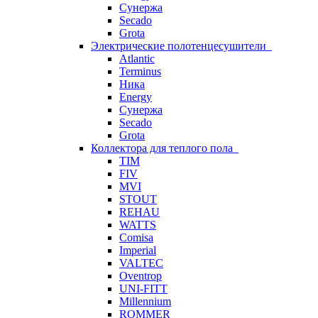
Сунержа
Secado
Grota
Электрические полотенцесушители
Atlantic
Terminus
Ника
Energy
Сунержа
Secado
Grota
Коллектора для теплого пола
TIM
FIV
MVI
STOUT
REHAU
WATTS
Comisa
Imperial
VALTEC
Oventrop
UNI-FITT
Millennium
ROMMER