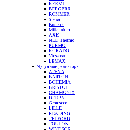
KERMI
BERGERR
ROMMER
Stelrad
Buderus
Millennium
AXIS
NED Thermo
PURMO
KORADO
Viessmann
LEMAX
Чугунные радиаторы
ATENA
BARTON
BOHEMIA
BRISTOL
CHAMONIX
DERBY
Grotescco
LILLE
READING
TELFORD
TOULON
WINDSOR