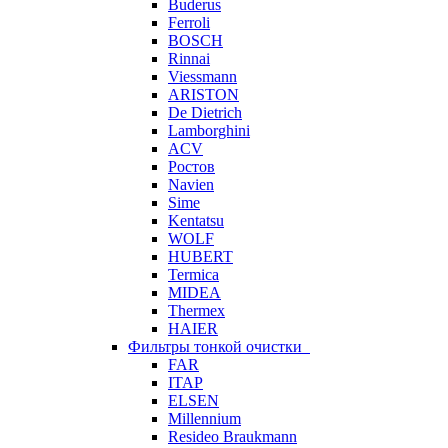
Buderus
Ferroli
BOSCH
Rinnai
Viessmann
ARISTON
De Dietrich
Lamborghini
ACV
Ростов
Navien
Sime
Kentatsu
WOLF
HUBERT
Termica
MIDEA
Thermex
HAIER
Фильтры тонкой очистки
FAR
ITAP
ELSEN
Millennium
Resideo Braukmann