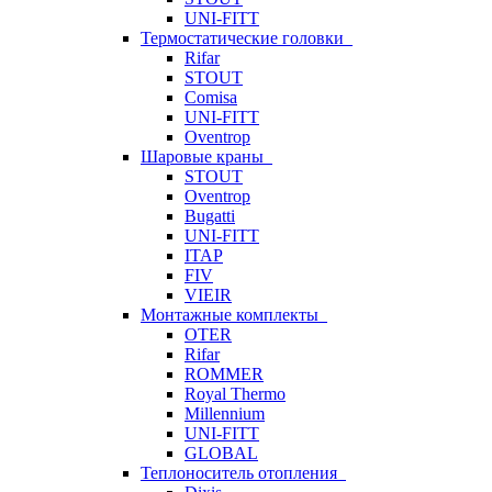
UNI-FITT
Термостатические головки
Rifar
STOUT
Comisa
UNI-FITT
Oventrop
Шаровые краны
STOUT
Oventrop
Bugatti
UNI-FITT
ITAP
FIV
VIEIR
Монтажные комплекты
OTER
Rifar
ROMMER
Royal Thermo
Millennium
UNI-FITT
GLOBAL
Теплоноситель отопления