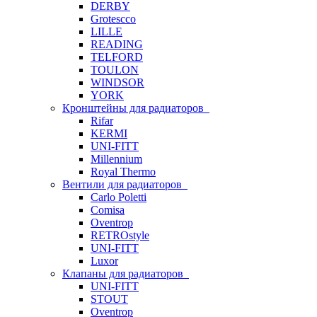
DERBY
Grotescco
LILLE
READING
TELFORD
TOULON
WINDSOR
YORK
Кронштейны для радиаторов
Rifar
KERMI
UNI-FITT
Millennium
Royal Thermo
Вентили для радиаторов
Carlo Poletti
Comisa
Oventrop
RETROstyle
UNI-FITT
Luxor
Клапаны для радиаторов
UNI-FITT
STOUT
Oventrop