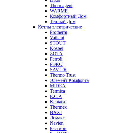
Dixis
Thermagent
WARME
Комфортный Дом
Теплый Дом
Котлы электрические
Protherm
Vaillant
STOUT
Kospel
ZOTA
Ferroli
РЭКО
SAVITR
Thermo Trust
Элемент Комфорта
MIDEA
Termica
E.C.A
Kentatsu
Thermex
BAXI
Лемакс
Navien
Бастион