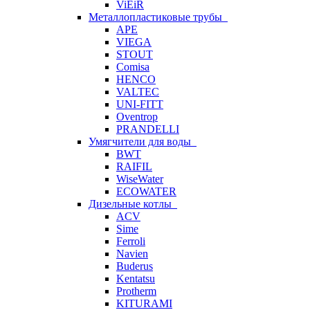
ViEiR
Металлопластиковые трубы
APE
VIEGA
STOUT
Comisa
HENCO
VALTEC
UNI-FITT
Oventrop
PRANDELLI
Умягчители для воды
BWT
RAIFIL
WiseWater
ECOWATER
Дизельные котлы
ACV
Sime
Ferroli
Navien
Buderus
Kentatsu
Protherm
KITURAMI