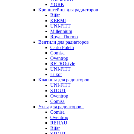
YORK
Кронштейны для радиаторов
Rifar
KERMI
UNI-FITT
Millennium
Royal Thermo
Вентили для радиаторов
Carlo Poletti
Comisa
Oventrop
RETROstyle
UNI-FITT
Luxor
Клапаны для радиаторов
UNI-FITT
STOUT
Oventrop
Comisa
Узлы для радиаторов
Comisa
Oventrop
REHAU
Rifar
STOUT