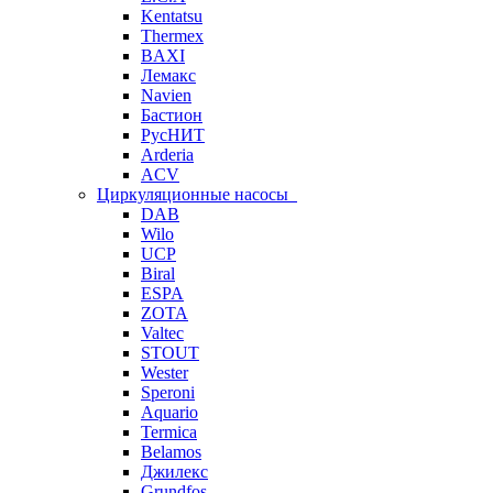
Kentatsu
Thermex
BAXI
Лемакс
Navien
Бастион
РусНИТ
Arderia
ACV
Циркуляционные насосы
DAB
Wilo
UCP
Biral
ESPA
ZOTA
Valtec
STOUT
Wester
Speroni
Aquario
Termica
Belamos
Джилекс
Grundfos