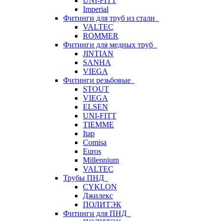
UNI-FITT
Imperial
Фитинги для труб из стали
VALTEC
ROMMER
Фитинги для медных труб
JINTIAN
SANHA
VIEGA
Фитинги резьбовые
STOUT
VIEGA
ELSEN
UNI-FITT
TIEMME
Itap
Comisa
Euros
Millennium
VALTEC
Трубы ПНД
CYKLON
Джилекс
ПОЛИТЭК
Фитинги для ПНД