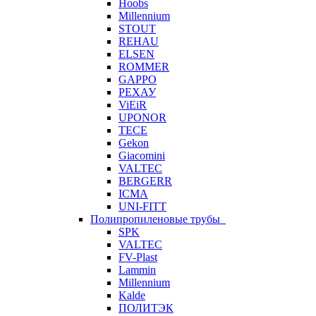
Hoobs
Millennium
STOUT
REHAU
ELSEN
ROMMER
GAPPO
РЕХАУ
ViEiR
UPONOR
TECE
Gekon
Giacomini
VALTEC
BERGERR
ICMA
UNI-FITT
Полипропиленовые трубы
SPK
VALTEC
FV-Plast
Lammin
Millennium
Kalde
ПОЛИТЭК