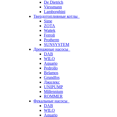
De Dietrich
Viessmann
Lamborghini
Твердотопливные котлы
Sime
ZOTA
Wattek
Ferroli
Protherm
SUNSYSTEM
Дренажные насосы
DAB
WILO
Aquario
Pedrollo
Belamos
Grundfos
Джилекс
UNIPUMP
Millennium
ROMMER
Фекальные насосы
DAB
WILO
Aquario