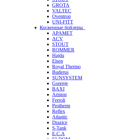
GROTA
VALTEC
Oventrop
UNI-FITT
Косвенные бойлеры
APAMET
ACV
STOUT
ROMMER
Hajdu
Elsen
Royal Thermo
Buderus
SUNSYSTEM
Gorenje
BAXI
Ariston
Ferroli
Protherm
Reflex
Atlantic
Drazice
S-Tank
E.C.A