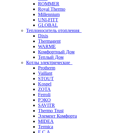
ROMMER
Royal Thermo
Millennium
UNI-FITT
GLOBAL
Теплоноситель отопления
Dixis
Thermagent
WARME
Комфортный Дом
Теплый Дом
Котлы электрические
Protherm
Vaillant
STOUT
Kospel
ZOTA
Ferroli
РЭКО
SAVITR
Thermo Trust
Элемент Комфорта
MIDEA
Termica
E.C.A