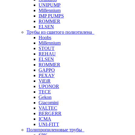
UNIPUMP
Millennium
IMP PUMPS
ROMMER
ELSEN
Трубы из сшитого полиэтилена
Hoobs
Millennium
STOUT
REHAU
ELSEN
ROMMER
GAPPO
РЕХАУ
ViEiR
UPONOR
TECE
Gekon
Giacomini
VALTEC
BERGERR
ICMA
UNI-FITT
Полипропиленовые трубы