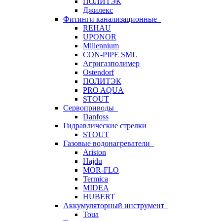
ПОЛИТЭК
Джилекс
Фитинги канализационные
REHAU
UPONOR
Millennium
CON-PIPE SML
Агригазполимер
Ostendorf
ПОЛИТЭК
PRO AQUA
STOUT
Сервоприводы
Danfoss
Гидравлические стрелки
STOUT
Газовые водонагреватели
Ariston
Hajdu
MOR-FLO
Termica
MIDEA
HUBERT
Аккумуляторный инструмент
Toua