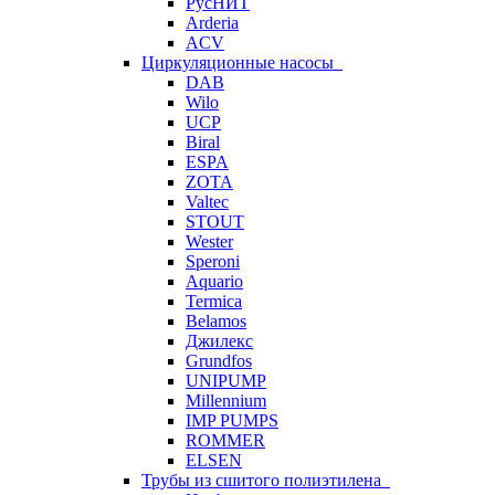
РусНИТ
Arderia
ACV
Циркуляционные насосы
DAB
Wilo
UCP
Biral
ESPA
ZOTA
Valtec
STOUT
Wester
Speroni
Aquario
Termica
Belamos
Джилекс
Grundfos
UNIPUMP
Millennium
IMP PUMPS
ROMMER
ELSEN
Трубы из сшитого полиэтилена