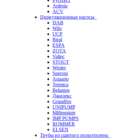
РусНИТ
Arderia
ACV
Циркуляционные насосы
DAB
Wilo
UCP
Biral
ESPA
ZOTA
Valtec
STOUT
Wester
Speroni
Aquario
Termica
Belamos
Джилекс
Grundfos
UNIPUMP
Millennium
IMP PUMPS
ROMMER
ELSEN
Трубы из сшитого полиэтилена