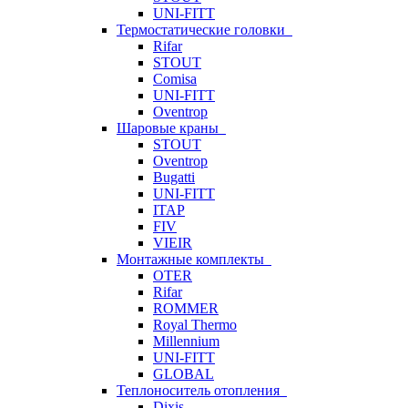
UNI-FITT
Термостатические головки
Rifar
STOUT
Comisa
UNI-FITT
Oventrop
Шаровые краны
STOUT
Oventrop
Bugatti
UNI-FITT
ITAP
FIV
VIEIR
Монтажные комплекты
OTER
Rifar
ROMMER
Royal Thermo
Millennium
UNI-FITT
GLOBAL
Теплоноситель отопления
Dixis