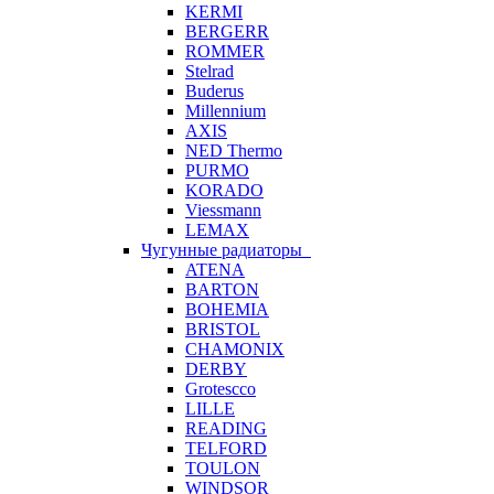
KERMI
BERGERR
ROMMER
Stelrad
Buderus
Millennium
AXIS
NED Thermo
PURMO
KORADO
Viessmann
LEMAX
Чугунные радиаторы
ATENA
BARTON
BOHEMIA
BRISTOL
CHAMONIX
DERBY
Grotescco
LILLE
READING
TELFORD
TOULON
WINDSOR