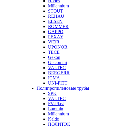
Hoobs
Millennium
STOUT
REHAU
ELSEN
ROMMER
GAPPO
РЕХАУ
ViEiR
UPONOR
TECE
Gekon
Giacomini
VALTEC
BERGERR
ICMA
UNI-FITT
Полипропиленовые трубы
SPK
VALTEC
FV-Plast
Lammin
Millennium
Kalde
ПОЛИТЭК