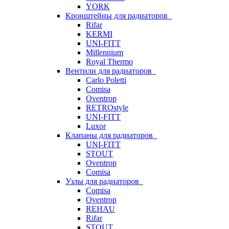
YORK
Кронштейны для радиаторов
Rifar
KERMI
UNI-FITT
Millennium
Royal Thermo
Вентили для радиаторов
Carlo Poletti
Comisa
Oventrop
RETROstyle
UNI-FITT
Luxor
Клапаны для радиаторов
UNI-FITT
STOUT
Oventrop
Comisa
Узлы для радиаторов
Comisa
Oventrop
REHAU
Rifar
STOUT