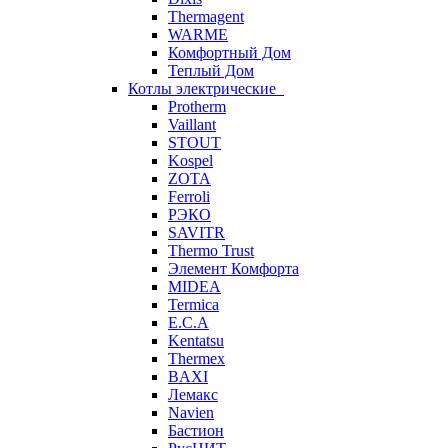
Thermagent
WARME
Комфортный Дом
Теплый Дом
Котлы электрические
Protherm
Vaillant
STOUT
Kospel
ZOTA
Ferroli
РЭКО
SAVITR
Thermo Trust
Элемент Комфорта
MIDEA
Termica
E.C.A
Kentatsu
Thermex
BAXI
Лемакс
Navien
Бастион