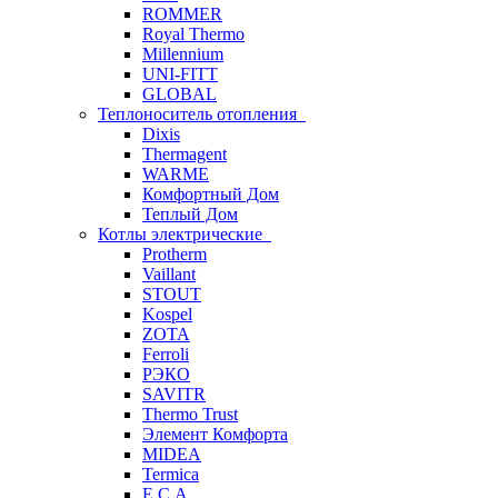
ROMMER
Royal Thermo
Millennium
UNI-FITT
GLOBAL
Теплоноситель отопления
Dixis
Thermagent
WARME
Комфортный Дом
Теплый Дом
Котлы электрические
Protherm
Vaillant
STOUT
Kospel
ZOTA
Ferroli
РЭКО
SAVITR
Thermo Trust
Элемент Комфорта
MIDEA
Termica
E.C.A