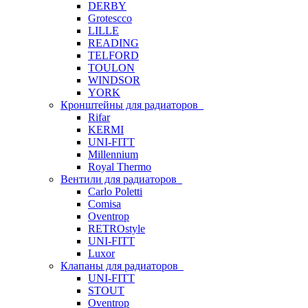
DERBY
Grotescco
LILLE
READING
TELFORD
TOULON
WINDSOR
YORK
Кронштейны для радиаторов
Rifar
KERMI
UNI-FITT
Millennium
Royal Thermo
Вентили для радиаторов
Carlo Poletti
Comisa
Oventrop
RETROstyle
UNI-FITT
Luxor
Клапаны для радиаторов
UNI-FITT
STOUT
Oventrop