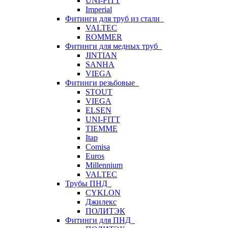
UNI-FITT
Imperial
Фитинги для труб из стали
VALTEC
ROMMER
Фитинги для медных труб
JINTIAN
SANHA
VIEGA
Фитинги резьбовые
STOUT
VIEGA
ELSEN
UNI-FITT
TIEMME
Itap
Comisa
Euros
Millennium
VALTEC
Трубы ПНД
CYKLON
Джилекс
ПОЛИТЭК
Фитинги для ПНД