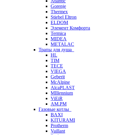
Atlantic
Gorenje
Thermex
Stiebel Eltron
ELDOM
Элемент Комфорта
Termica
MIDEA
METALAC
Трапы для душа
HL
TIM
TECE
VIEGA
Geberit
McAlpine
AlcaPLAST
MIllennium
ViEiR
AM.PM
Газовые котлы
BAXI
KITURAMI
Protherm
Vaillant