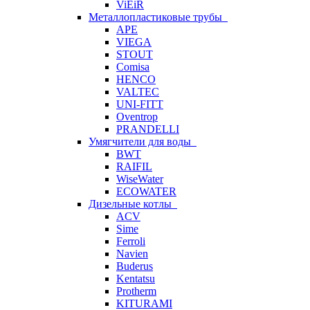
ViEiR
Металлопластиковые трубы
APE
VIEGA
STOUT
Comisa
HENCO
VALTEC
UNI-FITT
Oventrop
PRANDELLI
Умягчители для воды
BWT
RAIFIL
WiseWater
ECOWATER
Дизельные котлы
ACV
Sime
Ferroli
Navien
Buderus
Kentatsu
Protherm
KITURAMI