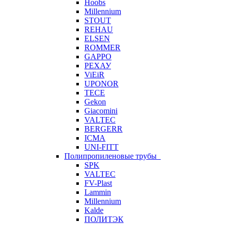
Hoobs
Millennium
STOUT
REHAU
ELSEN
ROMMER
GAPPO
РЕХАУ
ViEiR
UPONOR
TECE
Gekon
Giacomini
VALTEC
BERGERR
ICMA
UNI-FITT
Полипропиленовые трубы
SPK
VALTEC
FV-Plast
Lammin
Millennium
Kalde
ПОЛИТЭК