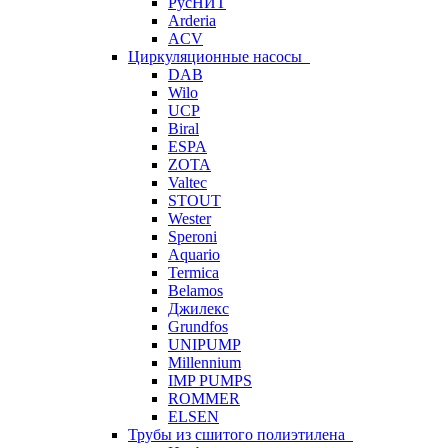
РусНИТ
Arderia
ACV
Циркуляционные насосы
DAB
Wilo
UCP
Biral
ESPA
ZOTA
Valtec
STOUT
Wester
Speroni
Aquario
Termica
Belamos
Джилекс
Grundfos
UNIPUMP
Millennium
IMP PUMPS
ROMMER
ELSEN
Трубы из сшитого полиэтилена