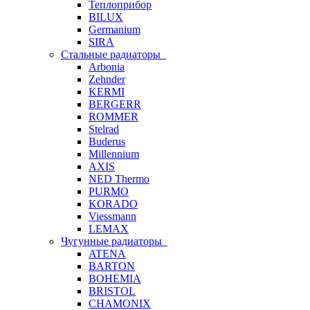
Теплоприбор
BILUX
Germanium
SIRA
Стальные радиаторы
Arbonia
Zehnder
KERMI
BERGERR
ROMMER
Stelrad
Buderus
Millennium
AXIS
NED Thermo
PURMO
KORADO
Viessmann
LEMAX
Чугунные радиаторы
ATENA
BARTON
BOHEMIA
BRISTOL
CHAMONIX