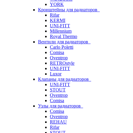
YORK
Кронштейны для радиаторов
Rifar
KERMI
UNI-FITT
Millennium
Royal Thermo
Вентили для радиаторов
Carlo Poletti
Comisa
Oventrop
RETROstyle
UNI-FITT
Luxor
Клапаны для радиаторов
UNI-FITT
STOUT
Oventrop
Comisa
Узлы для радиаторов
Comisa
Oventrop
REHAU
Rifar
STOUT