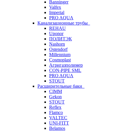
Banninger
Valfex
Imperial
PRO AQUA
Канализационные трубы
REHAU
Uponor
ПОЛИТЭК
Nashorn
Ostendorf
Millennium
Cosmoplast
Агригазполимер
CON-PIPE SML
PRO AQUA
STOUT
Расширительные баки
CIMM
Gekon
STOUT
Reflex
Flamco
VALTEC
UNI-FITT
Belamos