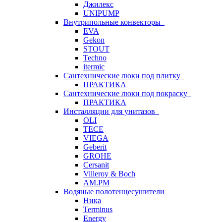
Джилекс
UNIPUMP
Внутрипольные конвекторы
EVA
Gekon
STOUT
Techno
itermic
Сантехнические люки под плитку
ПРАКТИКА
Сантехнические люки под покраску
ПРАКТИКА
Инсталляции для унитазов
OLI
TECE
VIEGA
Geberit
GROHE
Cersanit
Villeroy & Boch
AM.PM
Водяные полотенцесушители
Ника
Terminus
Energy