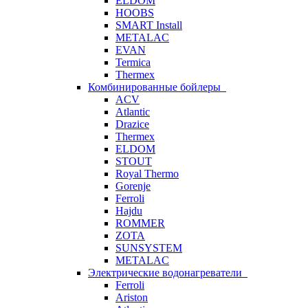
ELDOM
HOOBS
SMART Install
METALAC
EVAN
Termica
Thermex
Комбинированные бойлеры
ACV
Atlantic
Drazice
Thermex
ELDOM
STOUT
Royal Thermo
Gorenje
Ferroli
Hajdu
ROMMER
ZOTA
SUNSYSTEM
METALAC
Электрические водонагреватели
Ferroli
Ariston