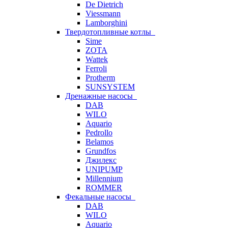
De Dietrich
Viessmann
Lamborghini
Твердотопливные котлы
Sime
ZOTA
Wattek
Ferroli
Protherm
SUNSYSTEM
Дренажные насосы
DAB
WILO
Aquario
Pedrollo
Belamos
Grundfos
Джилекс
UNIPUMP
Millennium
ROMMER
Фекальные насосы
DAB
WILO
Aquario