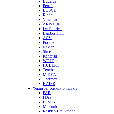
Buderus
Ferroli
BOSCH
Rinnai
Viessmann
ARISTON
De Dietrich
Lamborghini
ACV
Ростов
Navien
Sime
Kentatsu
WOLF
HUBERT
Termica
MIDEA
Thermex
HAIER
Фильтры тонкой очистки
FAR
ITAP
ELSEN
Millennium
Resideo Braukmann