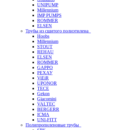
UNIPUMP
Millennium
IMP PUMPS
ROMMER
ELSEN
Трубы из сшитого полиэтилена
Hoobs
Millennium
STOUT
REHAU
ELSEN
ROMMER
GAPPO
РЕХАУ
ViEiR
UPONOR
TECE
Gekon
Giacomini
VALTEC
BERGERR
ICMA
UNI-FITT
Полипропиленовые трубы