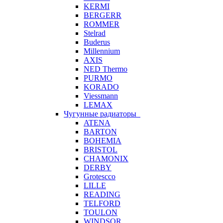
KERMI
BERGERR
ROMMER
Stelrad
Buderus
Millennium
AXIS
NED Thermo
PURMO
KORADO
Viessmann
LEMAX
Чугунные радиаторы
ATENA
BARTON
BOHEMIA
BRISTOL
CHAMONIX
DERBY
Grotescco
LILLE
READING
TELFORD
TOULON
WINDSOR