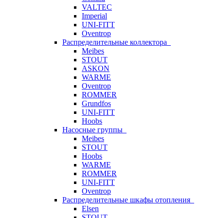
VALTEC
Imperial
UNI-FITT
Oventrop
Распределительные коллектора
Meibes
STOUT
ASKON
WARME
Oventrop
ROMMER
Grundfos
UNI-FITT
Hoobs
Насосные группы
Meibes
STOUT
Hoobs
WARME
ROMMER
UNI-FITT
Oventrop
Распределительные шкафы отопления
Elsen
STOUT