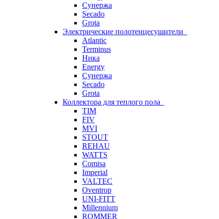
Сунержа
Secado
Grota
Электрические полотенцесушители
Atlantic
Terminus
Ника
Energy
Сунержа
Secado
Grota
Коллектора для теплого пола
TIM
FIV
MVI
STOUT
REHAU
WATTS
Comisa
Imperial
VALTEC
Oventrop
UNI-FITT
Millennium
ROMMER