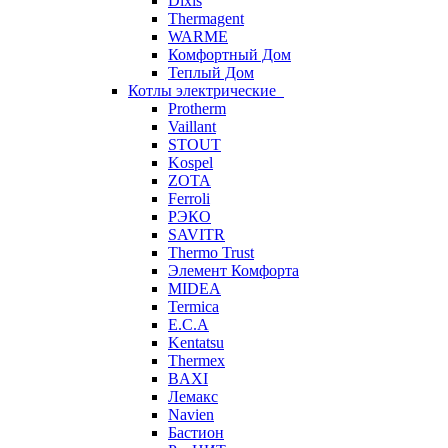
Dixis
Thermagent
WARME
Комфортный Дом
Теплый Дом
Котлы электрические
Protherm
Vaillant
STOUT
Kospel
ZOTA
Ferroli
РЭКО
SAVITR
Thermo Trust
Элемент Комфорта
MIDEA
Termica
E.C.A
Kentatsu
Thermex
BAXI
Лемакс
Navien
Бастион