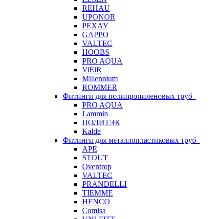
REHAU
UPONOR
РЕХАУ
GAPPO
VALTEC
HOOBS
PRO AQUA
ViEiR
Millennium
ROMMER
Фитинги для полипропиленовых труб
PRO AQUA
Lammin
ПОЛИТЭК
Kalde
Фитинги для металлопластиковых труб
APE
STOUT
Oventrop
VALTEC
PRANDELLI
TIEMME
HENCO
Comisa