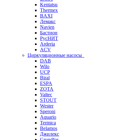
Kentatsu
Thermex
BAXI
Лемакс
Navien
Бастион
РусНИТ
Arderia
ACV
Циркуляционные насосы
DAB
Wilo
UCP
Biral
ESPA
ZOTA
Valtec
STOUT
Wester
Speroni
Aquario
Termica
Belamos
Джилекс
Grundfos