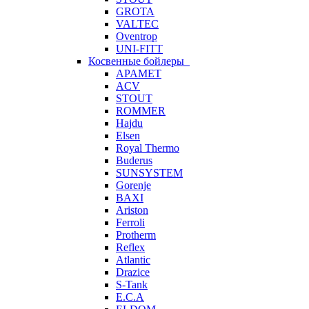
GROTA
VALTEC
Oventrop
UNI-FITT
Косвенные бойлеры
APAMET
ACV
STOUT
ROMMER
Hajdu
Elsen
Royal Thermo
Buderus
SUNSYSTEM
Gorenje
BAXI
Ariston
Ferroli
Protherm
Reflex
Atlantic
Drazice
S-Tank
E.C.A