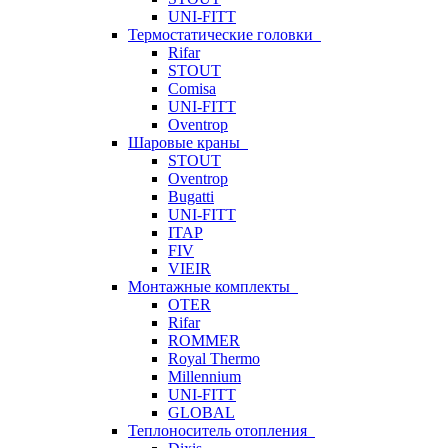
UNI-FITT
Термостатические головки
Rifar
STOUT
Comisa
UNI-FITT
Oventrop
Шаровые краны
STOUT
Oventrop
Bugatti
UNI-FITT
ITAP
FIV
VIEIR
Монтажные комплекты
OTER
Rifar
ROMMER
Royal Thermo
Millennium
UNI-FITT
GLOBAL
Теплоноситель отопления