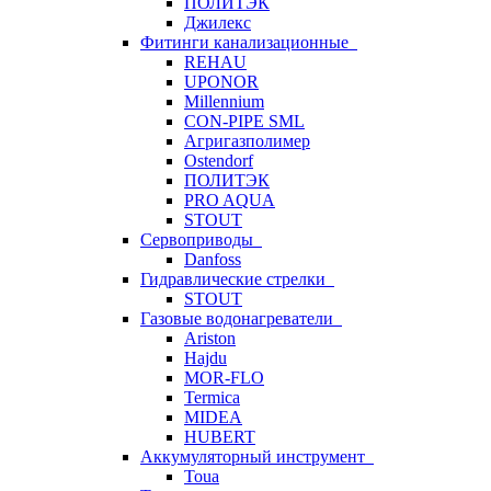
ПОЛИТЭК
Джилекс
Фитинги канализационные
REHAU
UPONOR
Millennium
CON-PIPE SML
Агригазполимер
Ostendorf
ПОЛИТЭК
PRO AQUA
STOUT
Сервоприводы
Danfoss
Гидравлические стрелки
STOUT
Газовые водонагреватели
Ariston
Hajdu
MOR-FLO
Termica
MIDEA
HUBERT
Аккумуляторный инструмент
Toua