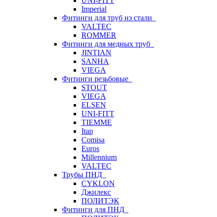
UNI-FITT
Imperial
Фитинги для труб из стали
VALTEC
ROMMER
Фитинги для медных труб
JINTIAN
SANHA
VIEGA
Фитинги резьбовые
STOUT
VIEGA
ELSEN
UNI-FITT
TIEMME
Itap
Comisa
Euros
Millennium
VALTEC
Трубы ПНД
CYKLON
Джилекс
ПОЛИТЭК
Фитинги для ПНД