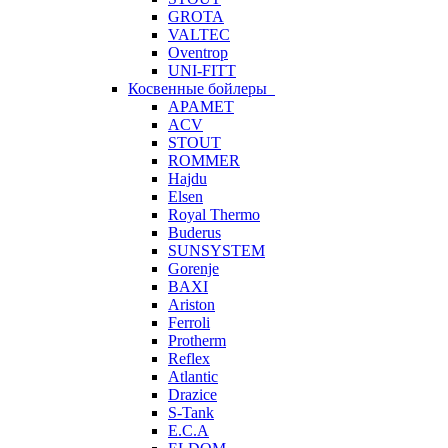
GROTA
VALTEC
Oventrop
UNI-FITT
Косвенные бойлеры
APAMET
ACV
STOUT
ROMMER
Hajdu
Elsen
Royal Thermo
Buderus
SUNSYSTEM
Gorenje
BAXI
Ariston
Ferroli
Protherm
Reflex
Atlantic
Drazice
S-Tank
E.C.A