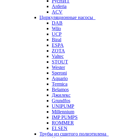
РусНИТ
Arderia
ACV
Циркуляционные насосы
DAB
Wilo
UCP
Biral
ESPA
ZOTA
Valtec
STOUT
Wester
Speroni
Aquario
Termica
Belamos
Джилекс
Grundfos
UNIPUMP
Millennium
IMP PUMPS
ROMMER
ELSEN
Трубы из сшитого полиэтилена