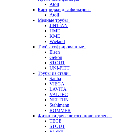
Atoll
Картриджи для фильтров
Atoll
Медные трубы
JINTIAN
HME
KME
Wieland
Трубы гофрированные
Elsen
Gekon
STOUT
UNI-FITT
Трубы из стали
Sanha
VIEGA
LAVITA
VALTEC
NEPTUN
Stahlmann
ROMMER
Фитинги для сшитого полиэтилена
TECE
STOUT
ELSEN