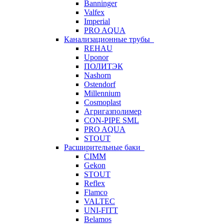
Banninger
Valfex
Imperial
PRO AQUA
Канализационные трубы
REHAU
Uponor
ПОЛИТЭК
Nashorn
Ostendorf
Millennium
Cosmoplast
Агригазполимер
CON-PIPE SML
PRO AQUA
STOUT
Расширительные баки
CIMM
Gekon
STOUT
Reflex
Flamco
VALTEC
UNI-FITT
Belamos