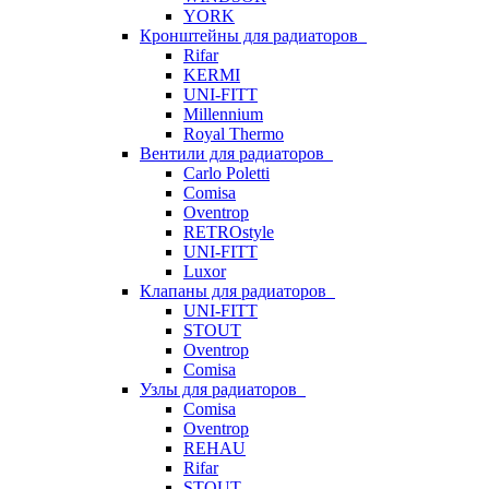
YORK
Кронштейны для радиаторов
Rifar
KERMI
UNI-FITT
Millennium
Royal Thermo
Вентили для радиаторов
Carlo Poletti
Comisa
Oventrop
RETROstyle
UNI-FITT
Luxor
Клапаны для радиаторов
UNI-FITT
STOUT
Oventrop
Comisa
Узлы для радиаторов
Comisa
Oventrop
REHAU
Rifar
STOUT