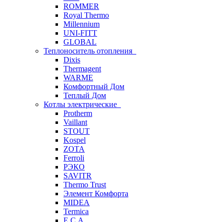
ROMMER
Royal Thermo
Millennium
UNI-FITT
GLOBAL
Теплоноситель отопления
Dixis
Thermagent
WARME
Комфортный Дом
Теплый Дом
Котлы электрические
Protherm
Vaillant
STOUT
Kospel
ZOTA
Ferroli
РЭКО
SAVITR
Thermo Trust
Элемент Комфорта
MIDEA
Termica
E.C.A