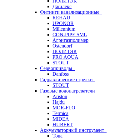
ПОЛИТЭК
Джилекс
Фитинги канализационные
REHAU
UPONOR
Millennium
CON-PIPE SML
Агригазполимер
Ostendorf
ПОЛИТЭК
PRO AQUA
STOUT
Сервоприводы
Danfoss
Гидравлические стрелки
STOUT
Газовые водонагреватели
Ariston
Hajdu
MOR-FLO
Termica
MIDEA
HUBERT
Аккумуляторный инструмент
Toua