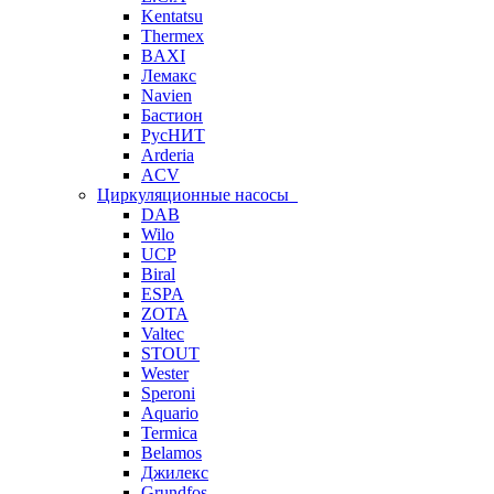
Kentatsu
Thermex
BAXI
Лемакс
Navien
Бастион
РусНИТ
Arderia
ACV
Циркуляционные насосы
DAB
Wilo
UCP
Biral
ESPA
ZOTA
Valtec
STOUT
Wester
Speroni
Aquario
Termica
Belamos
Джилекс
Grundfos