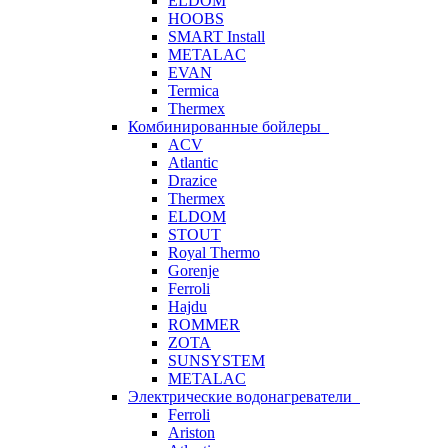
ELDOM
HOOBS
SMART Install
METALAC
EVAN
Termica
Thermex
Комбинированные бойлеры
ACV
Atlantic
Drazice
Thermex
ELDOM
STOUT
Royal Thermo
Gorenje
Ferroli
Hajdu
ROMMER
ZOTA
SUNSYSTEM
METALAC
Электрические водонагреватели
Ferroli
Ariston