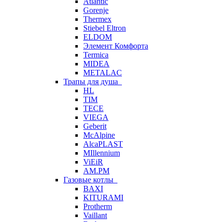
Atlantic
Gorenje
Thermex
Stiebel Eltron
ELDOM
Элемент Комфорта
Termica
MIDEA
METALAC
Трапы для душа
HL
TIM
TECE
VIEGA
Geberit
McAlpine
AlcaPLAST
MIllennium
ViEiR
AM.PM
Газовые котлы
BAXI
KITURAMI
Protherm
Vaillant