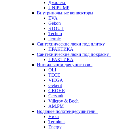
Джилекс
UNIPUMP
Внутрипольные конвекторы
EVA
Gekon
STOUT
Techno
itermic
Сантехнические люки под плитку
ПРАКТИКА
Сантехнические люки под покраску
ПРАКТИКА
Инсталляции для унитазов
OLI
TECE
VIEGA
Geberit
GROHE
Cersanit
Villeroy & Boch
AM.PM
Водяные полотенцесушители
Ника
Terminus
Energy