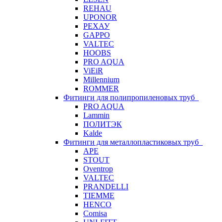
REHAU
UPONOR
РЕХАУ
GAPPO
VALTEC
HOOBS
PRO AQUA
ViEiR
Millennium
ROMMER
Фитинги для полипропиленовых труб
PRO AQUA
Lammin
ПОЛИТЭК
Kalde
Фитинги для металлопластиковых труб
APE
STOUT
Oventrop
VALTEC
PRANDELLI
TIEMME
HENCO
Comisa