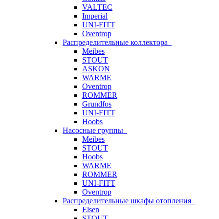
VALTEC
Imperial
UNI-FITT
Oventrop
Распределительные коллектора
Meibes
STOUT
ASKON
WARME
Oventrop
ROMMER
Grundfos
UNI-FITT
Hoobs
Насосные группы
Meibes
STOUT
Hoobs
WARME
ROMMER
UNI-FITT
Oventrop
Распределительные шкафы отопления
Elsen
STOUT