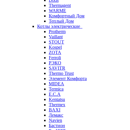
Dixis
Thermagent
WARME
Комфортный Дом
Теплый Дом
Котлы электрические
Protherm
Vaillant
STOUT
Kospel
ZOTA
Ferroli
РЭКО
SAVITR
Thermo Trust
Элемент Комфорта
MIDEA
Termica
E.C.A
Kentatsu
Thermex
BAXI
Лемакс
Navien
Бастион