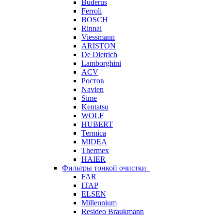
Buderus
Ferroli
BOSCH
Rinnai
Viessmann
ARISTON
De Dietrich
Lamborghini
ACV
Ростов
Navien
Sime
Kentatsu
WOLF
HUBERT
Termica
MIDEA
Thermex
HAIER
Фильтры тонкой очистки
FAR
ITAP
ELSEN
Millennium
Resideo Braukmann