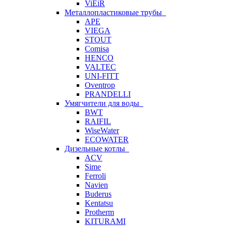
ViEiR
Металлопластиковые трубы
APE
VIEGA
STOUT
Comisa
HENCO
VALTEC
UNI-FITT
Oventrop
PRANDELLI
Умягчители для воды
BWT
RAIFIL
WiseWater
ECOWATER
Дизельные котлы
ACV
Sime
Ferroli
Navien
Buderus
Kentatsu
Protherm
KITURAMI