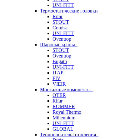
UNI-FITT
Термостатические головки
Rifar
STOUT
Comisa
UNI-FITT
Oventrop
Шаровые краны
STOUT
Oventrop
Bugatti
UNI-FITT
ITAP
FIV
VIEIR
Монтажные комплекты
OTER
Rifar
ROMMER
Royal Thermo
Millennium
UNI-FITT
GLOBAL
Теплоноситель отопления