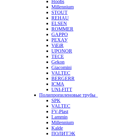
Hoobs
Millennium
STOUT
REHAU
ELSEN
ROMMER
GAPPO
РЕХАУ
ViEiR
UPONOR
TECE
Gekon
Giacomini
VALTEC
BERGERR
ICMA
UNI-FITT
Полипропиленовые трубы
SPK
VALTEC
FV-Plast
Lammin
Millennium
Kalde
ПОЛИТЭК