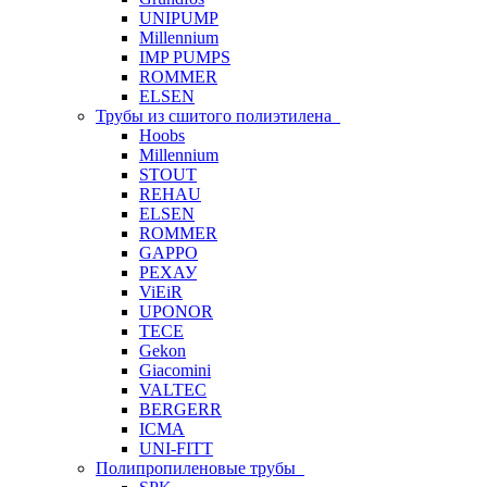
UNIPUMP
Millennium
IMP PUMPS
ROMMER
ELSEN
Трубы из сшитого полиэтилена
Hoobs
Millennium
STOUT
REHAU
ELSEN
ROMMER
GAPPO
РЕХАУ
ViEiR
UPONOR
TECE
Gekon
Giacomini
VALTEC
BERGERR
ICMA
UNI-FITT
Полипропиленовые трубы