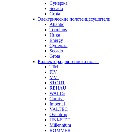
Сунержа
Secado
Grota
Электрические полотенцесушители
Atlantic
Terminus
Ника
Energy
Сунержа
Secado
Grota
Коллектора для теплого пола
TIM
FIV
MVI
STOUT
REHAU
WATTS
Comisa
Imperial
VALTEC
Oventrop
UNI-FITT
Millennium
ROMMER