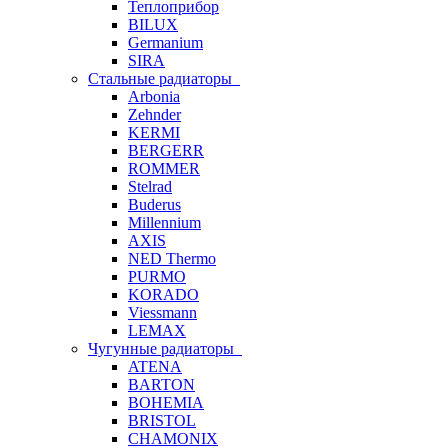
Теплоприбор
BILUX
Germanium
SIRA
Стальные радиаторы
Arbonia
Zehnder
KERMI
BERGERR
ROMMER
Stelrad
Buderus
Millennium
AXIS
NED Thermo
PURMO
KORADO
Viessmann
LEMAX
Чугунные радиаторы
ATENA
BARTON
BOHEMIA
BRISTOL
CHAMONIX