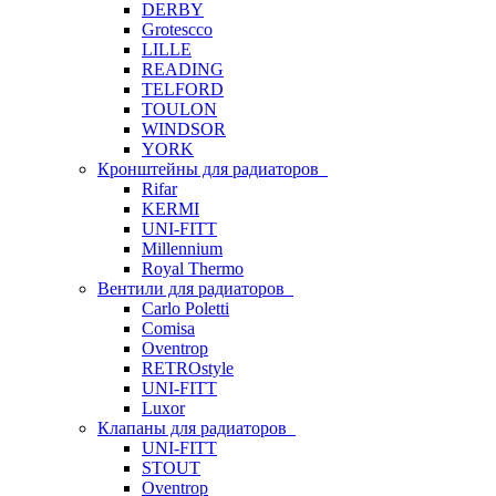
DERBY
Grotescco
LILLE
READING
TELFORD
TOULON
WINDSOR
YORK
Кронштейны для радиаторов
Rifar
KERMI
UNI-FITT
Millennium
Royal Thermo
Вентили для радиаторов
Carlo Poletti
Comisa
Oventrop
RETROstyle
UNI-FITT
Luxor
Клапаны для радиаторов
UNI-FITT
STOUT
Oventrop