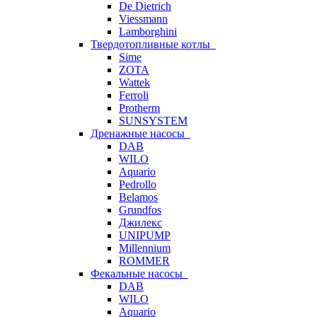
De Dietrich
Viessmann
Lamborghini
Твердотопливные котлы
Sime
ZOTA
Wattek
Ferroli
Protherm
SUNSYSTEM
Дренажные насосы
DAB
WILO
Aquario
Pedrollo
Belamos
Grundfos
Джилекс
UNIPUMP
Millennium
ROMMER
Фекальные насосы
DAB
WILO
Aquario