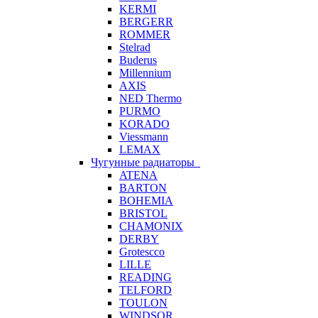
KERMI
BERGERR
ROMMER
Stelrad
Buderus
Millennium
AXIS
NED Thermo
PURMO
KORADO
Viessmann
LEMAX
Чугунные радиаторы
ATENA
BARTON
BOHEMIA
BRISTOL
CHAMONIX
DERBY
Grotescco
LILLE
READING
TELFORD
TOULON
WINDSOR