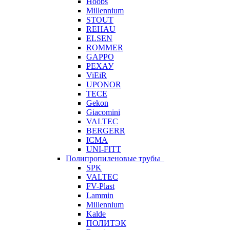
Hoobs
Millennium
STOUT
REHAU
ELSEN
ROMMER
GAPPO
РЕХАУ
ViEiR
UPONOR
TECE
Gekon
Giacomini
VALTEC
BERGERR
ICMA
UNI-FITT
Полипропиленовые трубы
SPK
VALTEC
FV-Plast
Lammin
Millennium
Kalde
ПОЛИТЭК