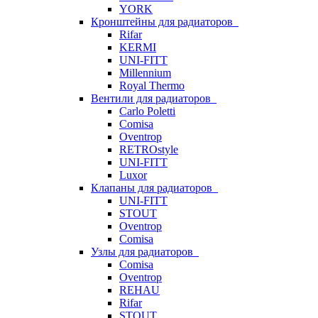
YORK
Кронштейны для радиаторов
Rifar
KERMI
UNI-FITT
Millennium
Royal Thermo
Вентили для радиаторов
Carlo Poletti
Comisa
Oventrop
RETROstyle
UNI-FITT
Luxor
Клапаны для радиаторов
UNI-FITT
STOUT
Oventrop
Comisa
Узлы для радиаторов
Comisa
Oventrop
REHAU
Rifar
STOUT