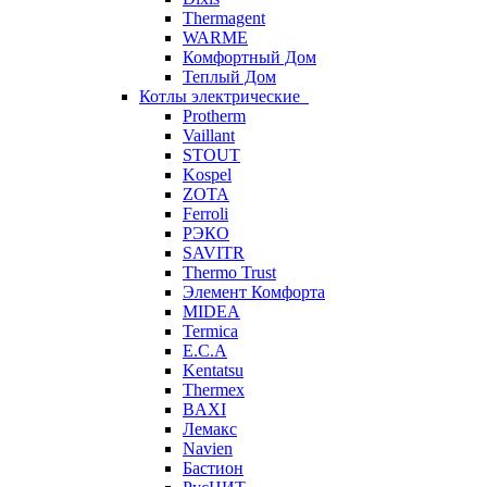
Thermagent
WARME
Комфортный Дом
Теплый Дом
Котлы электрические
Protherm
Vaillant
STOUT
Kospel
ZOTA
Ferroli
РЭКО
SAVITR
Thermo Trust
Элемент Комфорта
MIDEA
Termica
E.C.A
Kentatsu
Thermex
BAXI
Лемакс
Navien
Бастион