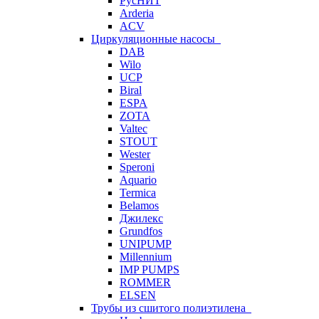
РусНИТ
Arderia
ACV
Циркуляционные насосы
DAB
Wilo
UCP
Biral
ESPA
ZOTA
Valtec
STOUT
Wester
Speroni
Aquario
Termica
Belamos
Джилекс
Grundfos
UNIPUMP
Millennium
IMP PUMPS
ROMMER
ELSEN
Трубы из сшитого полиэтилена