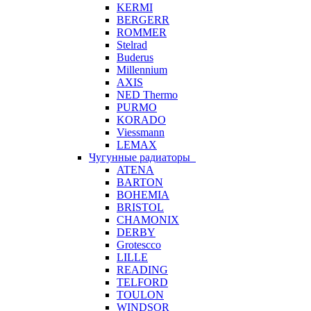
KERMI
BERGERR
ROMMER
Stelrad
Buderus
Millennium
AXIS
NED Thermo
PURMO
KORADO
Viessmann
LEMAX
Чугунные радиаторы
ATENA
BARTON
BOHEMIA
BRISTOL
CHAMONIX
DERBY
Grotescco
LILLE
READING
TELFORD
TOULON
WINDSOR