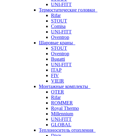
UNI-FITT
Термостатические головки
Rifar
STOUT
Comisa
UNI-FITT
Oventrop
Шаровые краны
STOUT
Oventrop
Bugatti
UNI-FITT
ITAP
FIV
VIEIR
Монтажные комплекты
OTER
Rifar
ROMMER
Royal Thermo
Millennium
UNI-FITT
GLOBAL
Теплоноситель отопления
Dixis