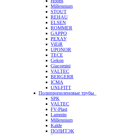
Hoobs
Millennium
STOUT
REHAU
ELSEN
ROMMER
GAPPO
РЕХАУ
ViEiR
UPONOR
TECE
Gekon
Giacomini
VALTEC
BERGERR
ICMA
UNI-FITT
Полипропиленовые трубы
SPK
VALTEC
FV-Plast
Lammin
Millennium
Kalde
ПОЛИТЭК