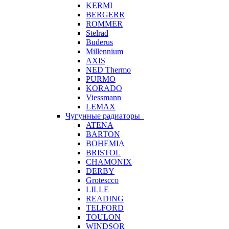
KERMI
BERGERR
ROMMER
Stelrad
Buderus
Millennium
AXIS
NED Thermo
PURMO
KORADO
Viessmann
LEMAX
Чугунные радиаторы
ATENA
BARTON
BOHEMIA
BRISTOL
CHAMONIX
DERBY
Grotescco
LILLE
READING
TELFORD
TOULON
WINDSOR