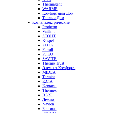
Thermagent
WARME
Комфортный Дом
Теплый Дом
Котлы электрические
Protherm
Vaillant
STOUT
Kospel
ZOTA
Ferroli
РЭКО
SAVITR
Thermo Trust
Элемент Комфорта
MIDEA
Termica
E.C.A
Kentatsu
Thermex
BAXI
Лемакс
Navien
Бастион