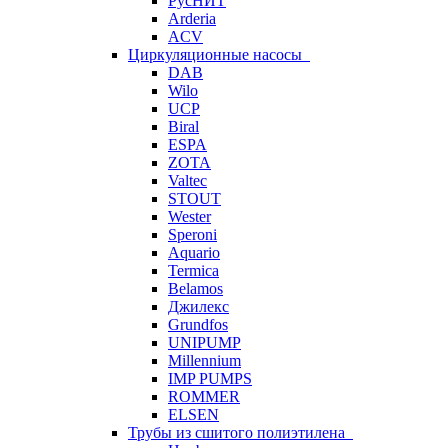
РусНИТ
Arderia
ACV
Циркуляционные насосы
DAB
Wilo
UCP
Biral
ESPA
ZOTA
Valtec
STOUT
Wester
Speroni
Aquario
Termica
Belamos
Джилекс
Grundfos
UNIPUMP
Millennium
IMP PUMPS
ROMMER
ELSEN
Трубы из сшитого полиэтилена