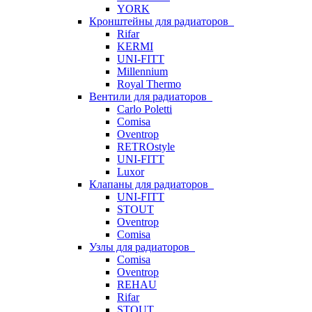
YORK
Кронштейны для радиаторов
Rifar
KERMI
UNI-FITT
Millennium
Royal Thermo
Вентили для радиаторов
Carlo Poletti
Comisa
Oventrop
RETROstyle
UNI-FITT
Luxor
Клапаны для радиаторов
UNI-FITT
STOUT
Oventrop
Comisa
Узлы для радиаторов
Comisa
Oventrop
REHAU
Rifar
STOUT