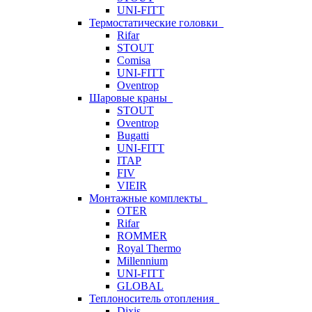
UNI-FITT
Термостатические головки
Rifar
STOUT
Comisa
UNI-FITT
Oventrop
Шаровые краны
STOUT
Oventrop
Bugatti
UNI-FITT
ITAP
FIV
VIEIR
Монтажные комплекты
OTER
Rifar
ROMMER
Royal Thermo
Millennium
UNI-FITT
GLOBAL
Теплоноситель отопления
Dixis