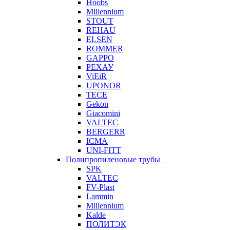
Hoobs
Millennium
STOUT
REHAU
ELSEN
ROMMER
GAPPO
РЕХАУ
ViEiR
UPONOR
TECE
Gekon
Giacomini
VALTEC
BERGERR
ICMA
UNI-FITT
Полипропиленовые трубы
SPK
VALTEC
FV-Plast
Lammin
Millennium
Kalde
ПОЛИТЭК