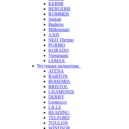
KERMI
BERGERR
ROMMER
Stelrad
Buderus
Millennium
AXIS
NED Thermo
PURMO
KORADO
Viessmann
LEMAX
Чугунные радиаторы
ATENA
BARTON
BOHEMIA
BRISTOL
CHAMONIX
DERBY
Grotescco
LILLE
READING
TELFORD
TOULON
WINDSOR