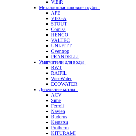
ViEiR
Металлопластиковые трубы
APE
VIEGA
STOUT
Comisa
HENCO
VALTEC
UNI-FITT
Oventrop
PRANDELLI
Умягчители для воды
BWT
RAIFIL
WiseWater
ECOWATER
Дизельные котлы
ACV
Sime
Ferroli
Navien
Buderus
Kentatsu
Protherm
KITURAMI