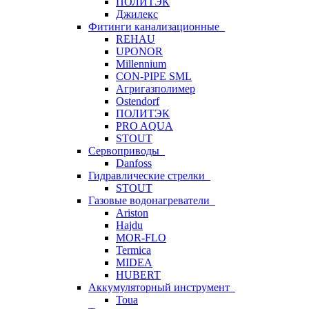
ПОЛИТЭК
Джилекс
Фитинги канализационные
REHAU
UPONOR
Millennium
CON-PIPE SML
Агригазполимер
Ostendorf
ПОЛИТЭК
PRO AQUA
STOUT
Сервоприводы
Danfoss
Гидравлические стрелки
STOUT
Газовые водонагреватели
Ariston
Hajdu
MOR-FLO
Termica
MIDEA
HUBERT
Аккумуляторный инструмент
Toua