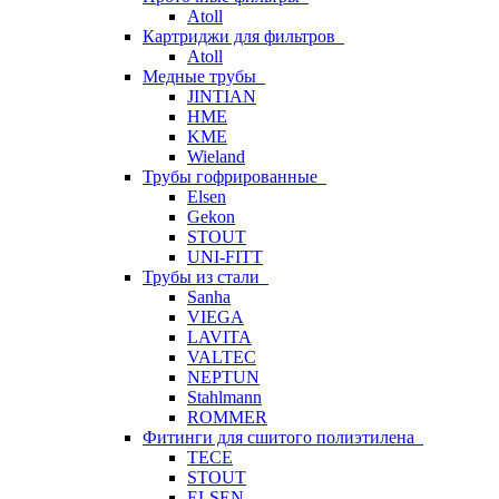
Atoll
Картриджи для фильтров
Atoll
Медные трубы
JINTIAN
HME
KME
Wieland
Трубы гофрированные
Elsen
Gekon
STOUT
UNI-FITT
Трубы из стали
Sanha
VIEGA
LAVITA
VALTEC
NEPTUN
Stahlmann
ROMMER
Фитинги для сшитого полиэтилена
TECE
STOUT
ELSEN