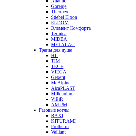
Atlantic
Gorenje
Thermex
Stiebel Eltron
ELDOM
Элемент Комфорта
Termica
MIDEA
METALAC
Трапы для душа
HL
TIM
TECE
VIEGA
Geberit
McAlpine
AlcaPLAST
MIllennium
ViEiR
AM.PM
Газовые котлы
BAXI
KITURAMI
Protherm
Vaillant