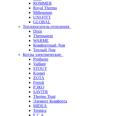
ROMMER
Royal Thermo
Millennium
UNI-FITT
GLOBAL
Теплоноситель отопления
Dixis
Thermagent
WARME
Комфортный Дом
Теплый Дом
Котлы электрические
Protherm
Vaillant
STOUT
Kospel
ZOTA
Ferroli
РЭКО
SAVITR
Thermo Trust
Элемент Комфорта
MIDEA
Termica
E.C.A