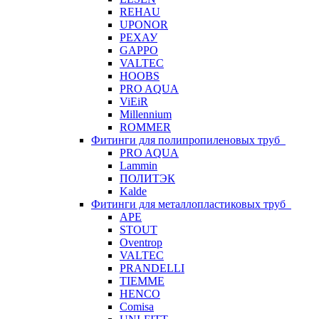
REHAU
UPONOR
РЕХАУ
GAPPO
VALTEC
HOOBS
PRO AQUA
ViEiR
Millennium
ROMMER
Фитинги для полипропиленовых труб
PRO AQUA
Lammin
ПОЛИТЭК
Kalde
Фитинги для металлопластиковых труб
APE
STOUT
Oventrop
VALTEC
PRANDELLI
TIEMME
HENCO
Comisa