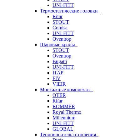
UNI-FITT
Термостатические головки
Rifar
STOUT
Comisa
UNI-FITT
Oventrop
Шаровые краны
STOUT
Oventrop
Bugatti
UNI-FITT
ITAP
FIV
VIEIR
Монтажные комплекты
OTER
Rifar
ROMMER
Royal Thermo
Millennium
UNI-FITT
GLOBAL
Теплоноситель отопления