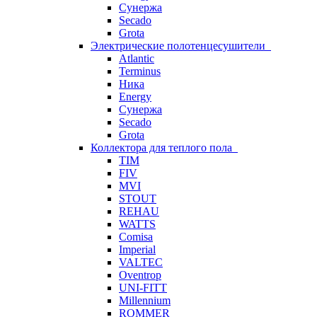
Сунержа
Secado
Grota
Электрические полотенцесушители
Atlantic
Terminus
Ника
Energy
Сунержа
Secado
Grota
Коллектора для теплого пола
TIM
FIV
MVI
STOUT
REHAU
WATTS
Comisa
Imperial
VALTEC
Oventrop
UNI-FITT
Millennium
ROMMER