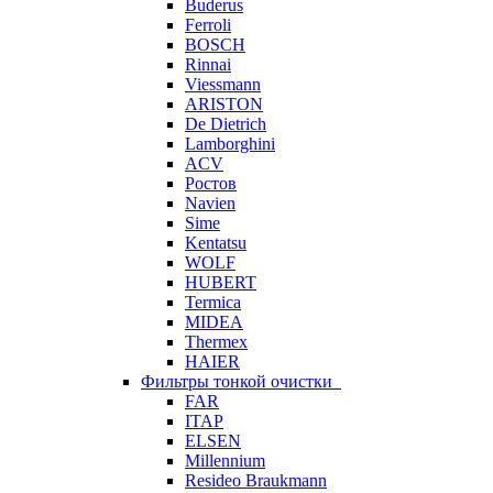
Buderus
Ferroli
BOSCH
Rinnai
Viessmann
ARISTON
De Dietrich
Lamborghini
ACV
Ростов
Navien
Sime
Kentatsu
WOLF
HUBERT
Termica
MIDEA
Thermex
HAIER
Фильтры тонкой очистки
FAR
ITAP
ELSEN
Millennium
Resideo Braukmann