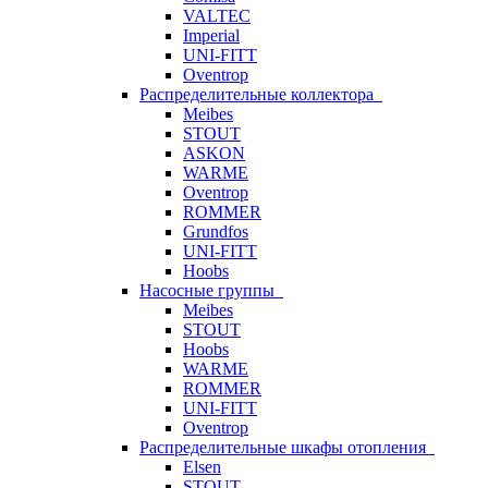
VALTEC
Imperial
UNI-FITT
Oventrop
Распределительные коллектора
Meibes
STOUT
ASKON
WARME
Oventrop
ROMMER
Grundfos
UNI-FITT
Hoobs
Насосные группы
Meibes
STOUT
Hoobs
WARME
ROMMER
UNI-FITT
Oventrop
Распределительные шкафы отопления
Elsen
STOUT