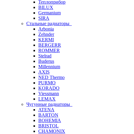
Теплоприбор
BILUX
Germanium
SIRA
Стальные радиаторы
Arbonia
Zehnder
KERMI
BERGERR
ROMMER
Stelrad
Buderus
Millennium
AXIS
NED Thermo
PURMO
KORADO
Viessmann
LEMAX
Чугунные радиаторы
ATENA
BARTON
BOHEMIA
BRISTOL
CHAMONIX