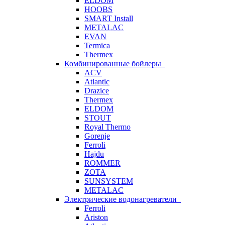
ELDOM
HOOBS
SMART Install
METALAC
EVAN
Termica
Thermex
Комбинированные бойлеры
ACV
Atlantic
Drazice
Thermex
ELDOM
STOUT
Royal Thermo
Gorenje
Ferroli
Hajdu
ROMMER
ZOTA
SUNSYSTEM
METALAC
Электрические водонагреватели
Ferroli
Ariston