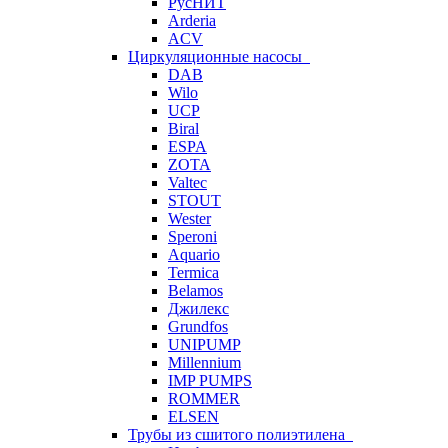
РусНИТ
Arderia
ACV
Циркуляционные насосы
DAB
Wilo
UCP
Biral
ESPA
ZOTA
Valtec
STOUT
Wester
Speroni
Aquario
Termica
Belamos
Джилекс
Grundfos
UNIPUMP
Millennium
IMP PUMPS
ROMMER
ELSEN
Трубы из сшитого полиэтилена