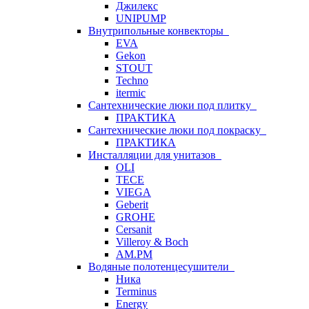
Джилекс
UNIPUMP
Внутрипольные конвекторы
EVA
Gekon
STOUT
Techno
itermic
Сантехнические люки под плитку
ПРАКТИКА
Сантехнические люки под покраску
ПРАКТИКА
Инсталляции для унитазов
OLI
TECE
VIEGA
Geberit
GROHE
Cersanit
Villeroy & Boch
AM.PM
Водяные полотенцесушители
Ника
Terminus
Energy