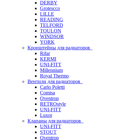
DERBY
Grotescco
LILLE
READING
TELFORD
TOULON
WINDSOR
YORK
Кронштейны для радиаторов
Rifar
KERMI
UNI-FITT
Millennium
Royal Thermo
Вентили для радиаторов
Carlo Poletti
Comisa
Oventrop
RETROstyle
UNI-FITT
Luxor
Клапаны для радиаторов
UNI-FITT
STOUT
Oventrop