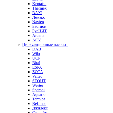
Kentatsu
Thermex
BAXI
Лемакс
Navien
Бастион
РусНИТ
Arderia
ACV
Циркуляционные насосы
DAB
Wilo
UCP
Biral
ESPA
ZOTA
Valtec
STOUT
Wester
Speroni
Aquario
Termica
Belamos
Джилекс
Grundfos