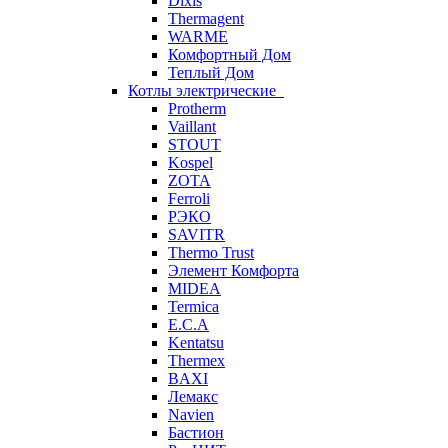
Dixis
Thermagent
WARME
Комфортный Дом
Теплый Дом
Котлы электрические
Protherm
Vaillant
STOUT
Kospel
ZOTA
Ferroli
РЭКО
SAVITR
Thermo Trust
Элемент Комфорта
MIDEA
Termica
E.C.A
Kentatsu
Thermex
BAXI
Лемакс
Navien
Бастион