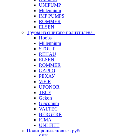
UNIPUMP
Millennium
IMP PUMPS
ROMMER
ELSEN
Трубы из сшитого полиэтилена
Hoobs
Millennium
STOUT
REHAU
ELSEN
ROMMER
GAPPO
РЕХАУ
ViEiR
UPONOR
TECE
Gekon
Giacomini
VALTEC
BERGERR
ICMA
UNI-FITT
Полипропиленовые трубы