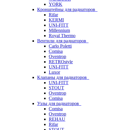
YORK
Кронштейны для радиаторов
Rifar
KERMI
UNI-FITT
Millennium
Royal Thermo
Вентили для радиаторов
Carlo Poletti
Comisa
Oventrop
RETROstyle
UNI-FITT
Luxor
Клапаны для радиаторов
UNI-FITT
STOUT
Oventrop
Comisa
Узлы для радиаторов
Comisa
Oventrop
REHAU
Rifar
STOUT