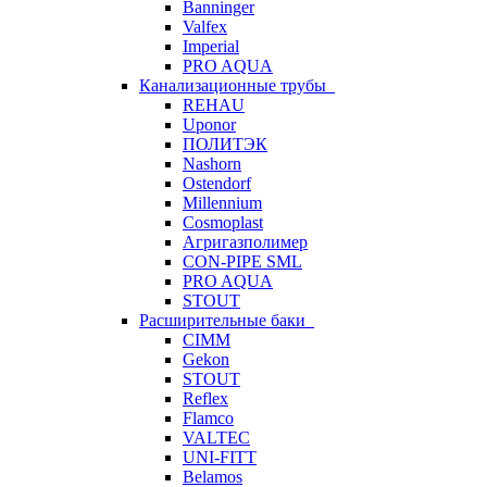
Banninger
Valfex
Imperial
PRO AQUA
Канализационные трубы
REHAU
Uponor
ПОЛИТЭК
Nashorn
Ostendorf
Millennium
Cosmoplast
Агригазполимер
CON-PIPE SML
PRO AQUA
STOUT
Расширительные баки
CIMM
Gekon
STOUT
Reflex
Flamco
VALTEC
UNI-FITT
Belamos