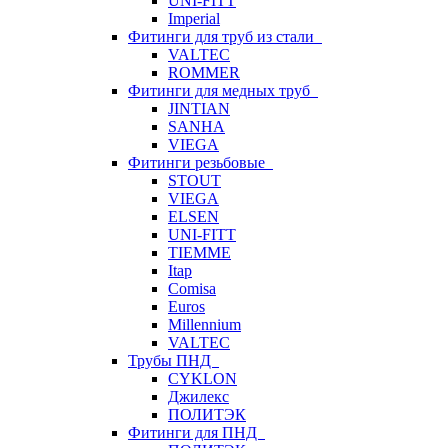
UNI-FITT
Imperial
Фитинги для труб из стали
VALTEC
ROMMER
Фитинги для медных труб
JINTIAN
SANHA
VIEGA
Фитинги резьбовые
STOUT
VIEGA
ELSEN
UNI-FITT
TIEMME
Itap
Comisa
Euros
Millennium
VALTEC
Трубы ПНД
CYKLON
Джилекс
ПОЛИТЭК
Фитинги для ПНД