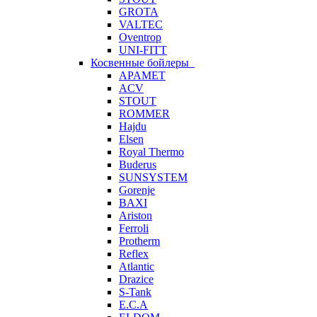
GROTA
VALTEC
Oventrop
UNI-FITT
Косвенные бойлеры
APAMET
ACV
STOUT
ROMMER
Hajdu
Elsen
Royal Thermo
Buderus
SUNSYSTEM
Gorenje
BAXI
Ariston
Ferroli
Protherm
Reflex
Atlantic
Drazice
S-Tank
E.C.A