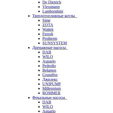
De Dietrich
Viessmann
Lamborghini
Твердотопливные котлы
Sime
ZOTA
Wattek
Ferroli
Protherm
SUNSYSTEM
Дренажные насосы
DAB
WILO
Aquario
Pedrollo
Belamos
Grundfos
Джилекс
UNIPUMP
Millennium
ROMMER
Фекальные насосы
DAB
WILO
Aquario