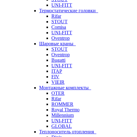
UNI-FITT
Термостатические головки
Rifar
STOUT
Comisa
UNI-FITT
Oventrop
Шаровые краны
STOUT
Oventrop
Bugatti
UNI-FITT
ITAP
FIV
VIEIR
Монтажные комплекты
OTER
Rifar
ROMMER
Royal Thermo
Millennium
UNI-FITT
GLOBAL
Теплоноситель отопления