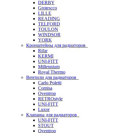
DERBY
Grotescco
LILLE
READING
TELFORD
TOULON
WINDSOR
YORK
Кронштейны для радиаторов
Rifar
KERMI
UNI-FITT
Millennium
Royal Thermo
Вентили для радиаторов
Carlo Poletti
Comisa
Oventrop
RETROstyle
UNI-FITT
Luxor
Клапаны для радиаторов
UNI-FITT
STOUT
Oventrop