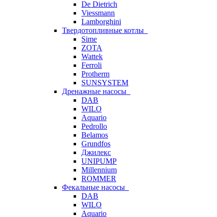
De Dietrich
Viessmann
Lamborghini
Твердотопливные котлы
Sime
ZOTA
Wattek
Ferroli
Protherm
SUNSYSTEM
Дренажные насосы
DAB
WILO
Aquario
Pedrollo
Belamos
Grundfos
Джилекс
UNIPUMP
Millennium
ROMMER
Фекальные насосы
DAB
WILO
Aquario