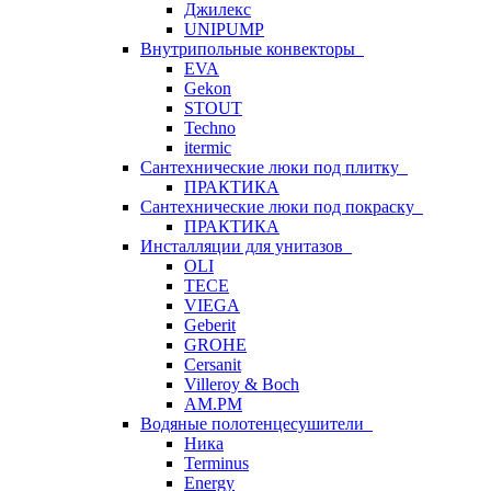
Джилекс
UNIPUMP
Внутрипольные конвекторы
EVA
Gekon
STOUT
Techno
itermic
Сантехнические люки под плитку
ПРАКТИКА
Сантехнические люки под покраску
ПРАКТИКА
Инсталляции для унитазов
OLI
TECE
VIEGA
Geberit
GROHE
Cersanit
Villeroy & Boch
AM.PM
Водяные полотенцесушители
Ника
Terminus
Energy