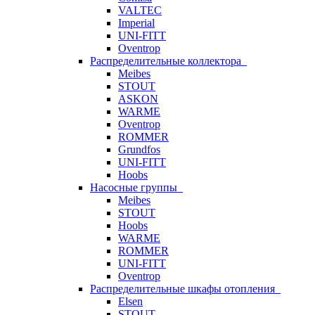
VALTEC
Imperial
UNI-FITT
Oventrop
Распределительные коллектора
Meibes
STOUT
ASKON
WARME
Oventrop
ROMMER
Grundfos
UNI-FITT
Hoobs
Насосные группы
Meibes
STOUT
Hoobs
WARME
ROMMER
UNI-FITT
Oventrop
Распределительные шкафы отопления
Elsen
STOUT