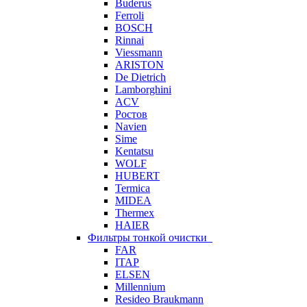
Buderus
Ferroli
BOSCH
Rinnai
Viessmann
ARISTON
De Dietrich
Lamborghini
ACV
Ростов
Navien
Sime
Kentatsu
WOLF
HUBERT
Termica
MIDEA
Thermex
HAIER
Фильтры тонкой очистки
FAR
ITAP
ELSEN
Millennium
Resideo Braukmann