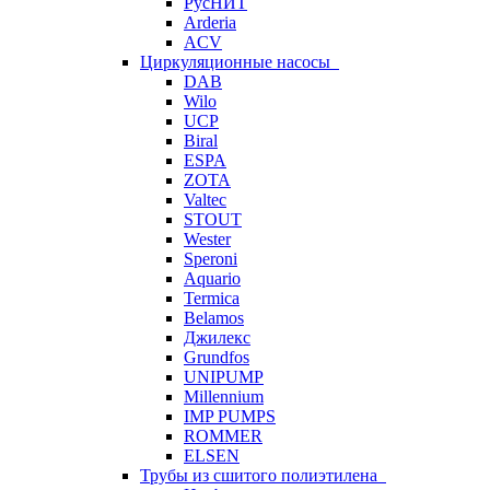
РусНИТ
Arderia
ACV
Циркуляционные насосы
DAB
Wilo
UCP
Biral
ESPA
ZOTA
Valtec
STOUT
Wester
Speroni
Aquario
Termica
Belamos
Джилекс
Grundfos
UNIPUMP
Millennium
IMP PUMPS
ROMMER
ELSEN
Трубы из сшитого полиэтилена