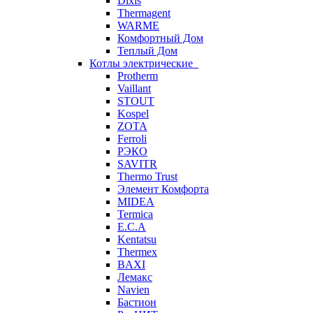
Dixis
Thermagent
WARME
Комфортный Дом
Теплый Дом
Котлы электрические
Protherm
Vaillant
STOUT
Kospel
ZOTA
Ferroli
РЭКО
SAVITR
Thermo Trust
Элемент Комфорта
MIDEA
Termica
E.C.A
Kentatsu
Thermex
BAXI
Лемакс
Navien
Бастион