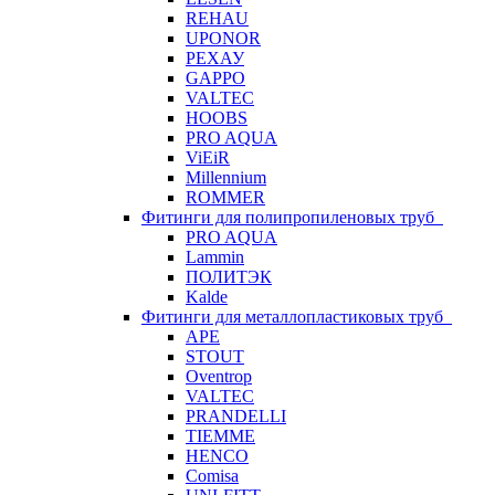
REHAU
UPONOR
РЕХАУ
GAPPO
VALTEC
HOOBS
PRO AQUA
ViEiR
Millennium
ROMMER
Фитинги для полипропиленовых труб
PRO AQUA
Lammin
ПОЛИТЭК
Kalde
Фитинги для металлопластиковых труб
APE
STOUT
Oventrop
VALTEC
PRANDELLI
TIEMME
HENCO
Comisa