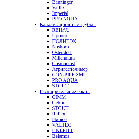
Banninger
Valfex
Imperial
PRO AQUA
Канализационные трубы
REHAU
Uponor
ПОЛИТЭК
Nashorn
Ostendorf
Millennium
Cosmoplast
Агригазполимер
CON-PIPE SML
PRO AQUA
STOUT
Расширительные баки
CIMM
Gekon
STOUT
Reflex
Flamco
VALTEC
UNI-FITT
Belamos