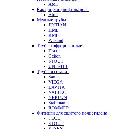
Atoll
Картриджи для фильтров
Atoll
Медные трубы
JINTIAN
HME
KME
Wieland
Трубы гофрированные
Elsen
Gekon
STOUT
UNI-FITT
Трубы из стали
Sanha
VIEGA
LAVITA
VALTEC
NEPTUN
Stahlmann
ROMMER
Фитинги для сшитого полиэтилена
TECE
STOUT
ELSEN