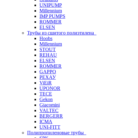
UNIPUMP
Millennium
IMP PUMPS
ROMMER
ELSEN
Трубы из сшитого полиэтилена
Hoobs
Millennium
STOUT
REHAU
ELSEN
ROMMER
GAPPO
РЕХАУ
ViEiR
UPONOR
TECE
Gekon
Giacomini
VALTEC
BERGERR
ICMA
UNI-FITT
Полипропиленовые трубы