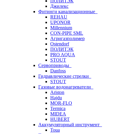
ПОЛИТЭК
Джилекс
Фитинги канализационные
REHAU
UPONOR
Millennium
CON-PIPE SML
Агригазполимер
Ostendorf
ПОЛИТЭК
PRO AQUA
STOUT
Сервоприводы
Danfoss
Гидравлические стрелки
STOUT
Газовые водонагреватели
Ariston
Hajdu
MOR-FLO
Termica
MIDEA
HUBERT
Аккумуляторный инструмент
Toua