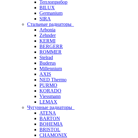
Теплоприбор
BILUX
Germanium
SIRA
Стальные радиаторы
Arbonia
Zehnder
KERMI
BERGERR
ROMMER
Stelrad
Buderus
Millennium
AXIS
NED Thermo
PURMO
KORADO
Viessmann
LEMAX
Чугунные радиаторы
ATENA
BARTON
BOHEMIA
BRISTOL
CHAMONIX