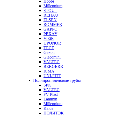
Hoobs
Millennium
STOUT
REHAU
ELSEN
ROMMER
GAPPO
РЕХАУ
ViEiR
UPONOR
TECE
Gekon
Giacomini
VALTEC
BERGERR
ICMA
UNI-FITT
Полипропиленовые трубы
SPK
VALTEC
FV-Plast
Lammin
Millennium
Kalde
ПОЛИТЭК