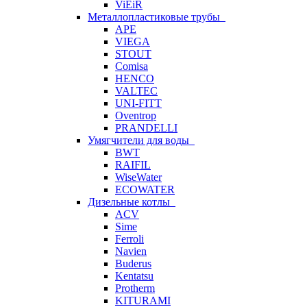
ViEiR
Металлопластиковые трубы
APE
VIEGA
STOUT
Comisa
HENCO
VALTEC
UNI-FITT
Oventrop
PRANDELLI
Умягчители для воды
BWT
RAIFIL
WiseWater
ECOWATER
Дизельные котлы
ACV
Sime
Ferroli
Navien
Buderus
Kentatsu
Protherm
KITURAMI