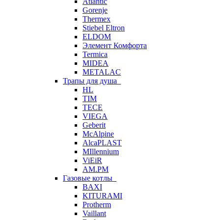
Atlantic
Gorenje
Thermex
Stiebel Eltron
ELDOM
Элемент Комфорта
Termica
MIDEA
METALAC
Трапы для душа
HL
TIM
TECE
VIEGA
Geberit
McAlpine
AlcaPLAST
MIllennium
ViEiR
AM.PM
Газовые котлы
BAXI
KITURAMI
Protherm
Vaillant