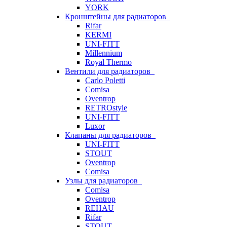
YORK
Кронштейны для радиаторов
Rifar
KERMI
UNI-FITT
Millennium
Royal Thermo
Вентили для радиаторов
Carlo Poletti
Comisa
Oventrop
RETROstyle
UNI-FITT
Luxor
Клапаны для радиаторов
UNI-FITT
STOUT
Oventrop
Comisa
Узлы для радиаторов
Comisa
Oventrop
REHAU
Rifar
STOUT