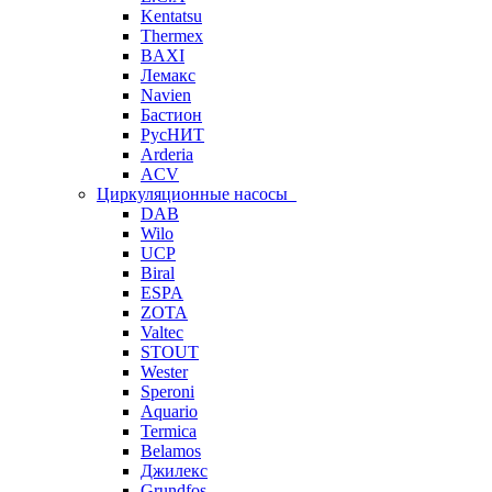
Kentatsu
Thermex
BAXI
Лемакс
Navien
Бастион
РусНИТ
Arderia
ACV
Циркуляционные насосы
DAB
Wilo
UCP
Biral
ESPA
ZOTA
Valtec
STOUT
Wester
Speroni
Aquario
Termica
Belamos
Джилекс
Grundfos