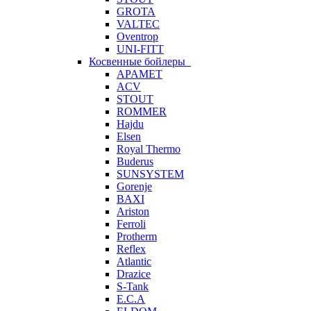
GROTA
VALTEC
Oventrop
UNI-FITT
Косвенные бойлеры
APAMET
ACV
STOUT
ROMMER
Hajdu
Elsen
Royal Thermo
Buderus
SUNSYSTEM
Gorenje
BAXI
Ariston
Ferroli
Protherm
Reflex
Atlantic
Drazice
S-Tank
E.C.A