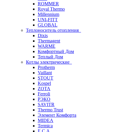
ROMMER
Royal Thermo
Millennium
UNI-FITT
GLOBAL
Теплоноситель отопления
Dixis
Thermagent
WARME
Комфортный Дом
Теплый Дом
Котлы электрические
Protherm
Vaillant
STOUT
Kospel
ZOTA
Ferroli
РЭКО
SAVITR
Thermo Trust
Элемент Комфорта
MIDEA
Termica
E.C.A