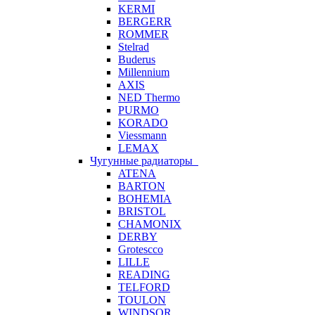
KERMI
BERGERR
ROMMER
Stelrad
Buderus
Millennium
AXIS
NED Thermo
PURMO
KORADO
Viessmann
LEMAX
Чугунные радиаторы
ATENA
BARTON
BOHEMIA
BRISTOL
CHAMONIX
DERBY
Grotescco
LILLE
READING
TELFORD
TOULON
WINDSOR