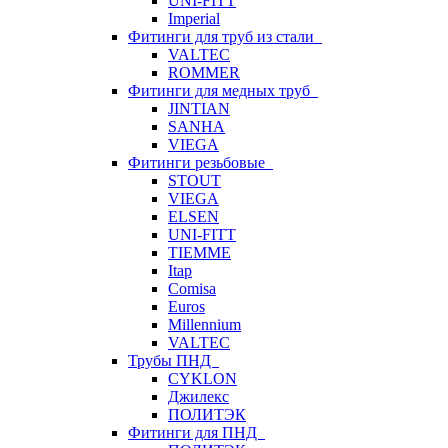
UNI-FITT
Imperial
Фитинги для труб из стали
VALTEC
ROMMER
Фитинги для медных труб
JINTIAN
SANHA
VIEGA
Фитинги резьбовые
STOUT
VIEGA
ELSEN
UNI-FITT
TIEMME
Itap
Comisa
Euros
Millennium
VALTEC
Трубы ПНД
CYKLON
Джилекс
ПОЛИТЭК
Фитинги для ПНД