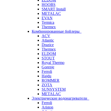
ELDOM
HOOBS
SMART Install
METALAC
EVAN
Termica
Thermex
Комбинированные бойлеры
ACV
Atlantic
Drazice
Thermex
ELDOM
STOUT
Royal Thermo
Gorenje
Ferroli
Hajdu
ROMMER
ZOTA
SUNSYSTEM
METALAC
Электрические водонагреватели
Ferroli
Ariston