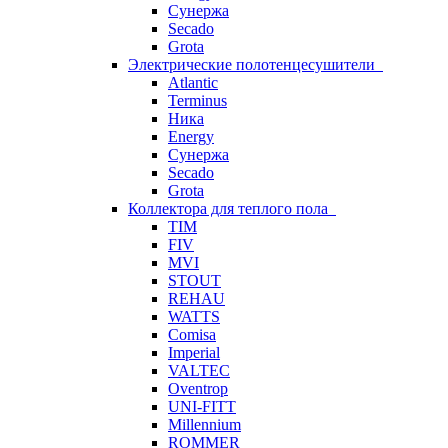
Сунержа
Secado
Grota
Электрические полотенцесушители
Atlantic
Terminus
Ника
Energy
Сунержа
Secado
Grota
Коллектора для теплого пола
TIM
FIV
MVI
STOUT
REHAU
WATTS
Comisa
Imperial
VALTEC
Oventrop
UNI-FITT
Millennium
ROMMER