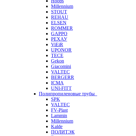
Hoobs
Millennium
STOUT
REHAU
ELSEN
ROMMER
GAPPO
РЕХАУ
ViEiR
UPONOR
TECE
Gekon
Giacomini
VALTEC
BERGERR
ICMA
UNI-FITT
Полипропиленовые трубы
SPK
VALTEC
FV-Plast
Lammin
Millennium
Kalde
ПОЛИТЭК