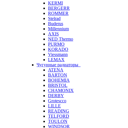
KERMI
BERGERR
ROMMER
Stelrad
Buderus
Millennium
AXIS
NED Thermo
PURMO
KORADO
Viessmann
LEMAX
Чугунные радиаторы
ATENA
BARTON
BOHEMIA
BRISTOL
CHAMONIX
DERBY
Grotescco
LILLE
READING
TELFORD
TOULON
WINDSOR