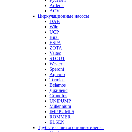
РусНИТ
Arderia
ACV
Циркуляционные насосы
DAB
Wilo
UCP
Biral
ESPA
ZOTA
Valtec
STOUT
Wester
Speroni
Aquario
Termica
Belamos
Джилекс
Grundfos
UNIPUMP
Millennium
IMP PUMPS
ROMMER
ELSEN
Трубы из сшитого полиэтилена