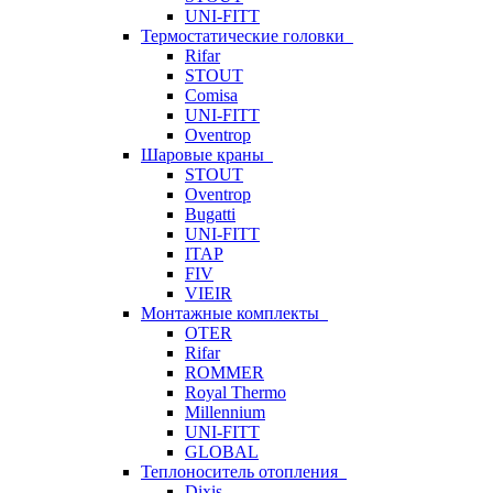
UNI-FITT
Термостатические головки
Rifar
STOUT
Comisa
UNI-FITT
Oventrop
Шаровые краны
STOUT
Oventrop
Bugatti
UNI-FITT
ITAP
FIV
VIEIR
Монтажные комплекты
OTER
Rifar
ROMMER
Royal Thermo
Millennium
UNI-FITT
GLOBAL
Теплоноситель отопления
Dixis