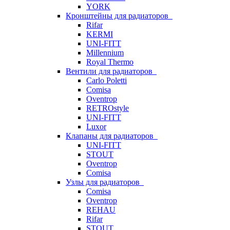
YORK
Кронштейны для радиаторов
Rifar
KERMI
UNI-FITT
Millennium
Royal Thermo
Вентили для радиаторов
Carlo Poletti
Comisa
Oventrop
RETROstyle
UNI-FITT
Luxor
Клапаны для радиаторов
UNI-FITT
STOUT
Oventrop
Comisa
Узлы для радиаторов
Comisa
Oventrop
REHAU
Rifar
STOUT