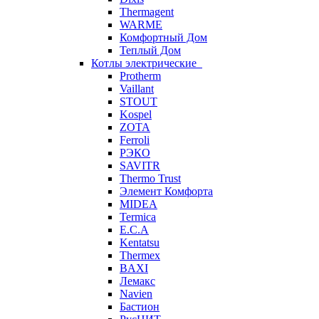
Thermagent
WARME
Комфортный Дом
Теплый Дом
Котлы электрические
Protherm
Vaillant
STOUT
Kospel
ZOTA
Ferroli
РЭКО
SAVITR
Thermo Trust
Элемент Комфорта
MIDEA
Termica
E.C.A
Kentatsu
Thermex
BAXI
Лемакс
Navien
Бастион