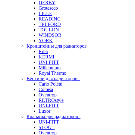
DERBY
Grotescco
LILLE
READING
TELFORD
TOULON
WINDSOR
YORK
Кронштейны для радиаторов
Rifar
KERMI
UNI-FITT
Millennium
Royal Thermo
Вентили для радиаторов
Carlo Poletti
Comisa
Oventrop
RETROstyle
UNI-FITT
Luxor
Клапаны для радиаторов
UNI-FITT
STOUT
Oventrop