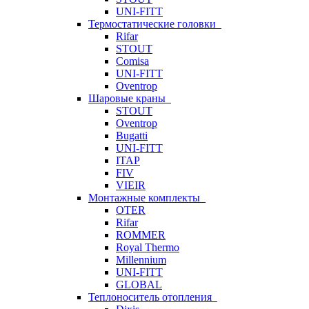
UNI-FITT
Термостатические головки
Rifar
STOUT
Comisa
UNI-FITT
Oventrop
Шаровые краны
STOUT
Oventrop
Bugatti
UNI-FITT
ITAP
FIV
VIEIR
Монтажные комплекты
OTER
Rifar
ROMMER
Royal Thermo
Millennium
UNI-FITT
GLOBAL
Теплоноситель отопления