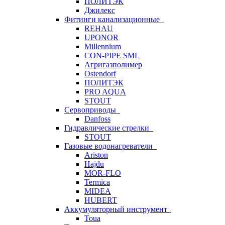
ПОЛИТЭК
Джилекс
Фитинги канализационные
REHAU
UPONOR
Millennium
CON-PIPE SML
Агригазполимер
Ostendorf
ПОЛИТЭК
PRO AQUA
STOUT
Сервоприводы
Danfoss
Гидравлические стрелки
STOUT
Газовые водонагреватели
Ariston
Hajdu
MOR-FLO
Termica
MIDEA
HUBERT
Аккумуляторный инструмент
Toua