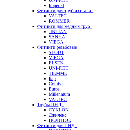
UNI-FITT
Imperial
Фитинги для труб из стали
VALTEC
ROMMER
Фитинги для медных труб
JINTIAN
SANHA
VIEGA
Фитинги резьбовые
STOUT
VIEGA
ELSEN
UNI-FITT
TIEMME
Itap
Comisa
Euros
Millennium
VALTEC
Трубы ПНД
CYKLON
Джилекс
ПОЛИТЭК
Фитинги для ПНД