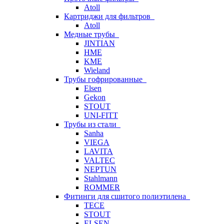
Atoll
Картриджи для фильтров
Atoll
Медные трубы
JINTIAN
HME
KME
Wieland
Трубы гофрированные
Elsen
Gekon
STOUT
UNI-FITT
Трубы из стали
Sanha
VIEGA
LAVITA
VALTEC
NEPTUN
Stahlmann
ROMMER
Фитинги для сшитого полиэтилена
TECE
STOUT
ELSEN