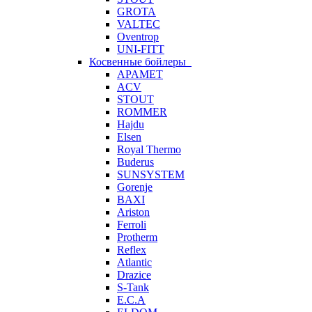
GROTA
VALTEC
Oventrop
UNI-FITT
Косвенные бойлеры
APAMET
ACV
STOUT
ROMMER
Hajdu
Elsen
Royal Thermo
Buderus
SUNSYSTEM
Gorenje
BAXI
Ariston
Ferroli
Protherm
Reflex
Atlantic
Drazice
S-Tank
E.C.A