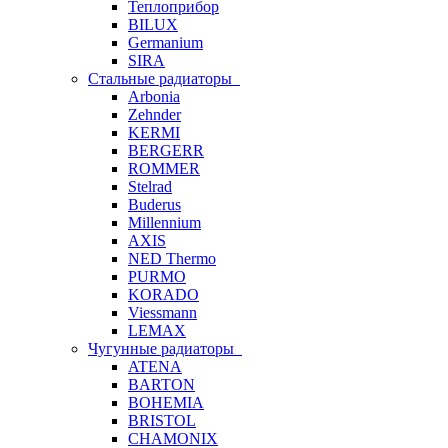
Теплоприбор
BILUX
Germanium
SIRA
Стальные радиаторы
Arbonia
Zehnder
KERMI
BERGERR
ROMMER
Stelrad
Buderus
Millennium
AXIS
NED Thermo
PURMO
KORADO
Viessmann
LEMAX
Чугунные радиаторы
ATENA
BARTON
BOHEMIA
BRISTOL
CHAMONIX