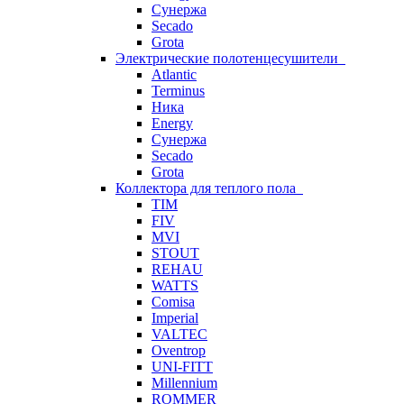
Сунержа
Secado
Grota
Электрические полотенцесушители
Atlantic
Terminus
Ника
Energy
Сунержа
Secado
Grota
Коллектора для теплого пола
TIM
FIV
MVI
STOUT
REHAU
WATTS
Comisa
Imperial
VALTEC
Oventrop
UNI-FITT
Millennium
ROMMER