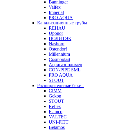
Banninger
Valfex
Imperial
PRO AQUA
Канализационные трубы
REHAU
Uponor
ПОЛИТЭК
Nashorn
Ostendorf
Millennium
Cosmoplast
Агригазполимер
CON-PIPE SML
PRO AQUA
STOUT
Расширительные баки
CIMM
Gekon
STOUT
Reflex
Flamco
VALTEC
UNI-FITT
Belamos