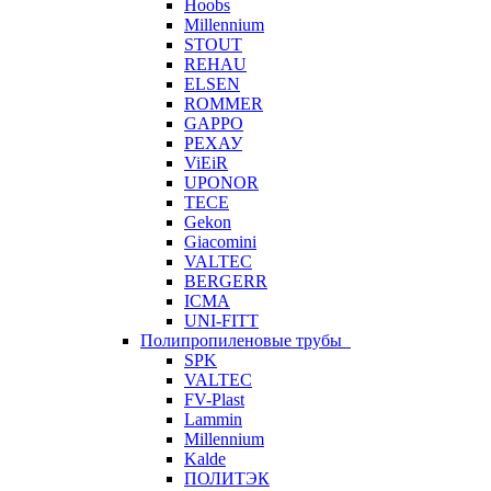
Hoobs
Millennium
STOUT
REHAU
ELSEN
ROMMER
GAPPO
РЕХАУ
ViEiR
UPONOR
TECE
Gekon
Giacomini
VALTEC
BERGERR
ICMA
UNI-FITT
Полипропиленовые трубы
SPK
VALTEC
FV-Plast
Lammin
Millennium
Kalde
ПОЛИТЭК