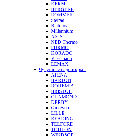
KERMI
BERGERR
ROMMER
Stelrad
Buderus
Millennium
AXIS
NED Thermo
PURMO
KORADO
Viessmann
LEMAX
Чугунные радиаторы
ATENA
BARTON
BOHEMIA
BRISTOL
CHAMONIX
DERBY
Grotescco
LILLE
READING
TELFORD
TOULON
WINDSOR