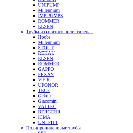
UNIPUMP
Millennium
IMP PUMPS
ROMMER
ELSEN
Трубы из сшитого полиэтилена
Hoobs
Millennium
STOUT
REHAU
ELSEN
ROMMER
GAPPO
РЕХАУ
ViEiR
UPONOR
TECE
Gekon
Giacomini
VALTEC
BERGERR
ICMA
UNI-FITT
Полипропиленовые трубы