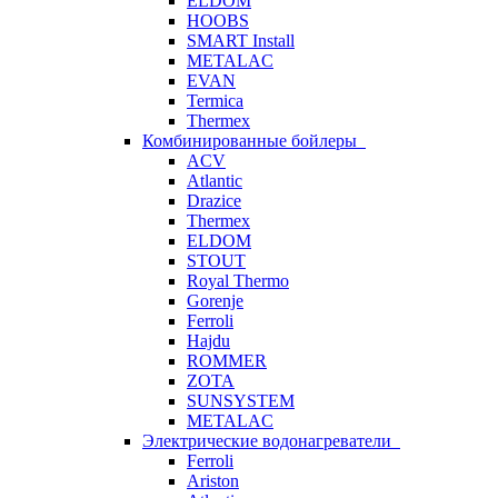
ELDOM
HOOBS
SMART Install
METALAC
EVAN
Termica
Thermex
Комбинированные бойлеры
ACV
Atlantic
Drazice
Thermex
ELDOM
STOUT
Royal Thermo
Gorenje
Ferroli
Hajdu
ROMMER
ZOTA
SUNSYSTEM
METALAC
Электрические водонагреватели
Ferroli
Ariston