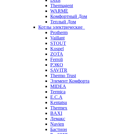
Dixis
Thermagent
WARME
Комфортный Дом
Теплый Дом
Котлы электрические
Protherm
Vaillant
STOUT
Kospel
ZOTA
Ferroli
РЭКО
SAVITR
Thermo Trust
Элемент Комфорта
MIDEA
Termica
E.C.A
Kentatsu
Thermex
BAXI
Лемакс
Navien
Бастион