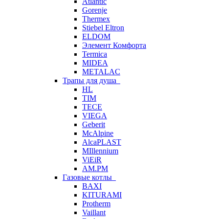
Atlantic
Gorenje
Thermex
Stiebel Eltron
ELDOM
Элемент Комфорта
Termica
MIDEA
METALAC
Трапы для душа
HL
TIM
TECE
VIEGA
Geberit
McAlpine
AlcaPLAST
MIllennium
ViEiR
AM.PM
Газовые котлы
BAXI
KITURAMI
Protherm
Vaillant