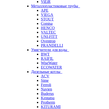
ViEiR
Металлопластиковые трубы
APE
VIEGA
STOUT
Comisa
HENCO
VALTEC
UNI-FITT
Oventrop
PRANDELLI
Умягчители для воды
BWT
RAIFIL
WiseWater
ECOWATER
Дизельные котлы
ACV
Sime
Ferroli
Navien
Buderus
Kentatsu
Protherm
KITURAMI