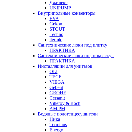
Джилекс
UNIPUMP
Внутрипольные конвекторы
EVA
Gekon
STOUT
Techno
itermic
Сантехнические люки под плитку
ПРАКТИКА
Сантехнические люки под покраску
ПРАКТИКА
Инсталляции для унитазов
OLI
TECE
VIEGA
Geberit
GROHE
Cersanit
Villeroy & Boch
AM.PM
Водяные полотенцесушители
Ника
Terminus
Energy