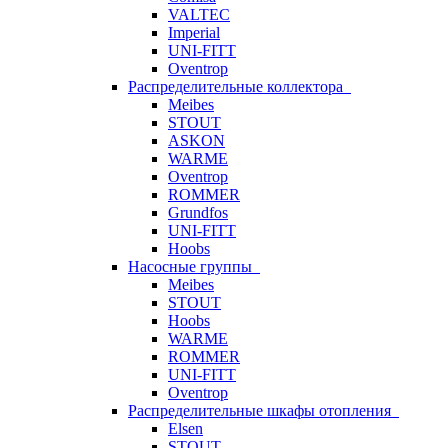
VALTEC
Imperial
UNI-FITT
Oventrop
Распределительные коллектора
Meibes
STOUT
ASKON
WARME
Oventrop
ROMMER
Grundfos
UNI-FITT
Hoobs
Насосные группы
Meibes
STOUT
Hoobs
WARME
ROMMER
UNI-FITT
Oventrop
Распределительные шкафы отопления
Elsen
STOUT