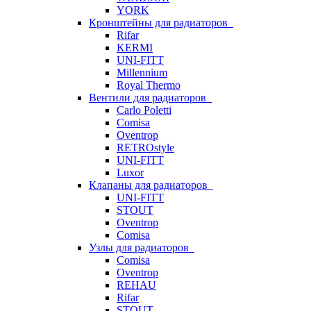
YORK
Кронштейны для радиаторов
Rifar
KERMI
UNI-FITT
Millennium
Royal Thermo
Вентили для радиаторов
Carlo Poletti
Comisa
Oventrop
RETROstyle
UNI-FITT
Luxor
Клапаны для радиаторов
UNI-FITT
STOUT
Oventrop
Comisa
Узлы для радиаторов
Comisa
Oventrop
REHAU
Rifar
STOUT