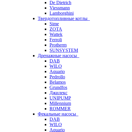
De Dietrich
Viessmann
Lamborghini
Твердотопливные котлы
Sime
ZOTA
Wattek
Ferroli
Protherm
SUNSYSTEM
Дренажные насосы
DAB
WILO
Aquario
Pedrollo
Belamos
Grundfos
Джилекс
UNIPUMP
Millennium
ROMMER
Фекальные насосы
DAB
WILO
Aquario