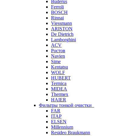
Buderus
Ferroli
BOSCH
Rinnai
Viessmann
ARISTON
De Dietrich
Lamborghini
ACV
Ростов
Navien
Sime
Kentatsu
WOLF
HUBERT
Termica
MIDEA
Thermex
HAIER
Фильтры тонкой очистки
FAR
ITAP
ELSEN
Millennium
Resideo Braukmann