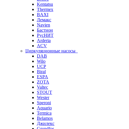
Kentatsu
Thermex
BAXI
Лемакс
Navien
Бастион
РусНИТ
Arderia
ACV
Циркуляционные насосы
DAB
Wilo
UCP
Biral
ESPA
ZOTA
Valtec
STOUT
Wester
Speroni
Aquario
Termica
Belamos
Джилекс
Grundfos