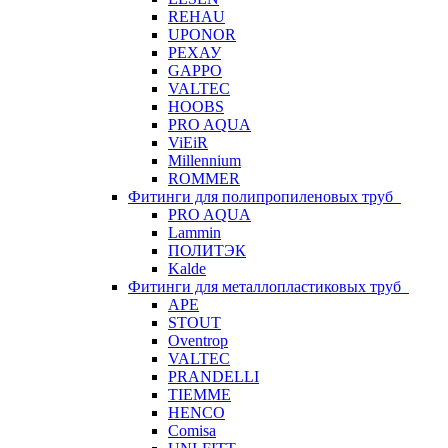
REHAU
UPONOR
РЕХАУ
GAPPO
VALTEC
HOOBS
PRO AQUA
ViEiR
Millennium
ROMMER
Фитинги для полипропиленовых труб
PRO AQUA
Lammin
ПОЛИТЭК
Kalde
Фитинги для металлопластиковых труб
APE
STOUT
Oventrop
VALTEC
PRANDELLI
TIEMME
HENCO
Comisa