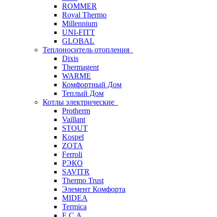
ROMMER
Royal Thermo
Millennium
UNI-FITT
GLOBAL
Теплоноситель отопления
Dixis
Thermagent
WARME
Комфортный Дом
Теплый Дом
Котлы электрические
Protherm
Vaillant
STOUT
Kospel
ZOTA
Ferroli
РЭКО
SAVITR
Thermo Trust
Элемент Комфорта
MIDEA
Termica
E.C.A