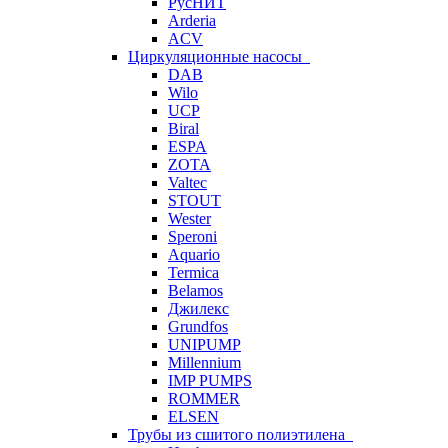
РусНИТ
Arderia
ACV
Циркуляционные насосы
DAB
Wilo
UCP
Biral
ESPA
ZOTA
Valtec
STOUT
Wester
Speroni
Aquario
Termica
Belamos
Джилекс
Grundfos
UNIPUMP
Millennium
IMP PUMPS
ROMMER
ELSEN
Трубы из сшитого полиэтилена