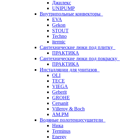
Джилекс
UNIPUMP
Внутрипольные конвекторы
EVA
Gekon
STOUT
Techno
itermic
Сантехнические люки под плитку
ПРАКТИКА
Сантехнические люки под покраску
ПРАКТИКА
Инсталляции для унитазов
OLI
TECE
VIEGA
Geberit
GROHE
Cersanit
Villeroy & Boch
AM.PM
Водяные полотенцесушители
Ника
Terminus
Energy