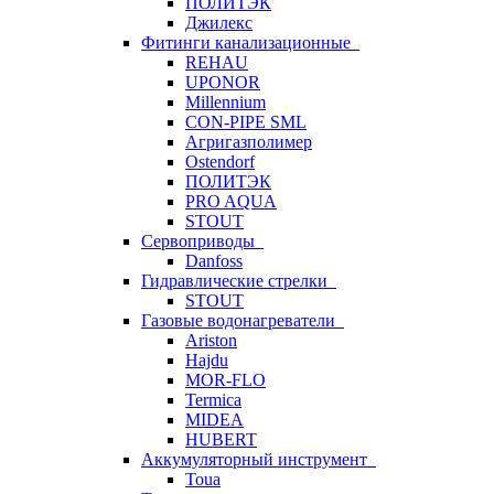
ПОЛИТЭК
Джилекс
Фитинги канализационные
REHAU
UPONOR
Millennium
CON-PIPE SML
Агригазполимер
Ostendorf
ПОЛИТЭК
PRO AQUA
STOUT
Сервоприводы
Danfoss
Гидравлические стрелки
STOUT
Газовые водонагреватели
Ariston
Hajdu
MOR-FLO
Termica
MIDEA
HUBERT
Аккумуляторный инструмент
Toua