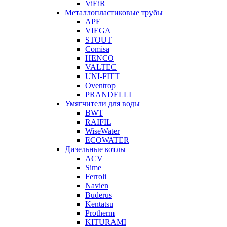
ViEiR
Металлопластиковые трубы
APE
VIEGA
STOUT
Comisa
HENCO
VALTEC
UNI-FITT
Oventrop
PRANDELLI
Умягчители для воды
BWT
RAIFIL
WiseWater
ECOWATER
Дизельные котлы
ACV
Sime
Ferroli
Navien
Buderus
Kentatsu
Protherm
KITURAMI