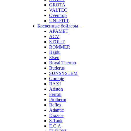
GROTA
VALTEC
Oventrop
UNI-FITT
Косвенные бойлеры
APAMET
ACV
STOUT
ROMMER
Hajdu
Elsen
Royal Thermo
Buderus
SUNSYSTEM
Gorenje
BAXI
Ariston
Ferroli
Protherm
Reflex
Atlantic
Drazice
S-Tank
E.C.A