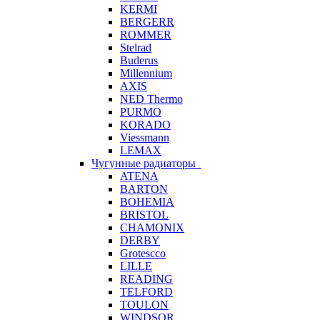
KERMI
BERGERR
ROMMER
Stelrad
Buderus
Millennium
AXIS
NED Thermo
PURMO
KORADO
Viessmann
LEMAX
Чугунные радиаторы
ATENA
BARTON
BOHEMIA
BRISTOL
CHAMONIX
DERBY
Grotescco
LILLE
READING
TELFORD
TOULON
WINDSOR