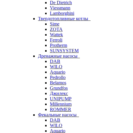
De Dietrich
Viessmann
Lamborghini
Твердотопливные котлы
Sime
ZOTA
Wattek
Ferroli
Protherm
SUNSYSTEM
Дренажные насосы
DAB
WILO
Aquario
Pedrollo
Belamos
Grundfos
Джилекс
UNIPUMP
Millennium
ROMMER
Фекальные насосы
DAB
WILO
Aquario