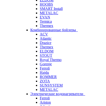
ELDOM
HOOBS
SMART Install
METALAC
EVAN
Termica
Thermex
Комбинированные бойлеры
ACV
Atlantic
Drazice
Thermex
ELDOM
STOUT
Royal Thermo
Gorenje
Ferroli
Hajdu
ROMMER
ZOTA
SUNSYSTEM
METALAC
Электрические водонагреватели
Ferroli
Ariston