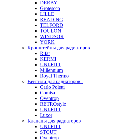
DERBY
Grotescco
LILLE
READING
TELFORD
TOULON
WINDSOR
YORK
Кронштейны для радиаторов
Rifar
KERMI
UNI-FITT
Millennium
Royal Thermo
Вентили для радиаторов
Carlo Poletti
Comisa
Oventrop
RETROstyle
UNI-FITT
Luxor
Клапаны для радиаторов
UNI-FITT
STOUT
Oventrop