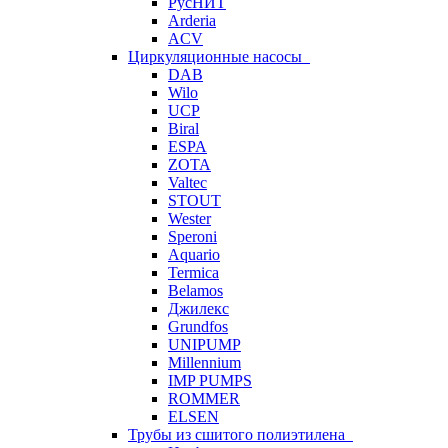
РусНИТ
Arderia
ACV
Циркуляционные насосы
DAB
Wilo
UCP
Biral
ESPA
ZOTA
Valtec
STOUT
Wester
Speroni
Aquario
Termica
Belamos
Джилекс
Grundfos
UNIPUMP
Millennium
IMP PUMPS
ROMMER
ELSEN
Трубы из сшитого полиэтилена