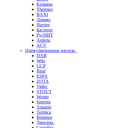
Kentatsu
Thermex
BAXI
Лемакс
Navien
Бастион
РусНИТ
Arderia
ACV
Циркуляционные насосы
DAB
Wilo
UCP
Biral
ESPA
ZOTA
Valtec
STOUT
Wester
Speroni
Aquario
Termica
Belamos
Джилекс
Grundfos