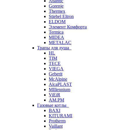
Atlantic
Gorenje
Thermex
Stiebel Eltron
ELDOM
Элемент Комфорта
Termica
MIDEA
METALAC
Трапы для душа
HL
TIM
TECE
VIEGA
Geberit
McAlpine
AlcaPLAST
MIllennium
ViEiR
AM.PM
Газовые котлы
BAXI
KITURAMI
Protherm
Vaillant