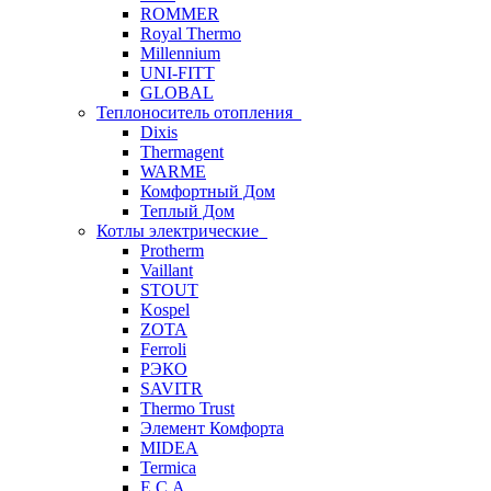
ROMMER
Royal Thermo
Millennium
UNI-FITT
GLOBAL
Теплоноситель отопления
Dixis
Thermagent
WARME
Комфортный Дом
Теплый Дом
Котлы электрические
Protherm
Vaillant
STOUT
Kospel
ZOTA
Ferroli
РЭКО
SAVITR
Thermo Trust
Элемент Комфорта
MIDEA
Termica
E.C.A