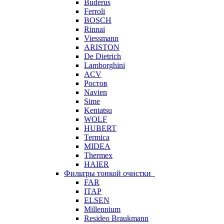
Buderus
Ferroli
BOSCH
Rinnai
Viessmann
ARISTON
De Dietrich
Lamborghini
ACV
Ростов
Navien
Sime
Kentatsu
WOLF
HUBERT
Termica
MIDEA
Thermex
HAIER
Фильтры тонкой очистки
FAR
ITAP
ELSEN
Millennium
Resideo Braukmann