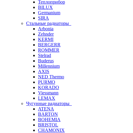
Теплоприбор
BILUX
Germanium
SIRA
Стальные радиаторы
Arbonia
Zehnder
KERMI
BERGERR
ROMMER
Stelrad
Buderus
Millennium
AXIS
NED Thermo
PURMO
KORADO
Viessmann
LEMAX
Чугунные радиаторы
ATENA
BARTON
BOHEMIA
BRISTOL
CHAMONIX