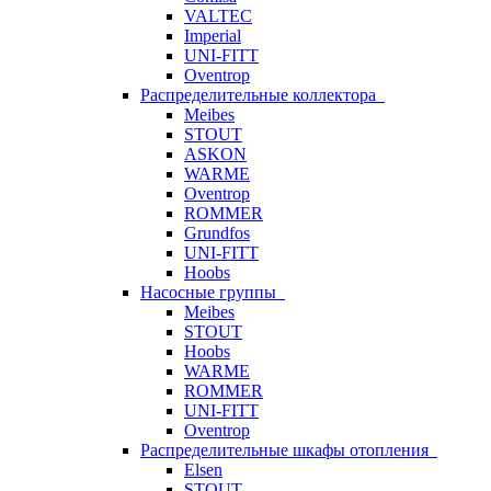
VALTEC
Imperial
UNI-FITT
Oventrop
Распределительные коллектора
Meibes
STOUT
ASKON
WARME
Oventrop
ROMMER
Grundfos
UNI-FITT
Hoobs
Насосные группы
Meibes
STOUT
Hoobs
WARME
ROMMER
UNI-FITT
Oventrop
Распределительные шкафы отопления
Elsen
STOUT