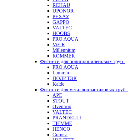
REHAU
UPONOR
РЕХАУ
GAPPO
VALTEC
HOOBS
PRO AQUA
ViEiR
Millennium
ROMMER
Фитинги для полипропиленовых труб
PRO AQUA
Lammin
ПОЛИТЭК
Kalde
Фитинги для металлопластиковых труб
APE
STOUT
Oventrop
VALTEC
PRANDELLI
TIEMME
HENCO
Comisa