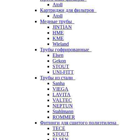
Atoll
Картриджи для фильтров
Atoll
Медные трубы
JINTIAN
HME
KME
Wieland
Трубы гофрированные
Elsen
Gekon
STOUT
UNI-FITT
Трубы из стали
Sanha
VIEGA
LAVITA
VALTEC
NEPTUN
Stahlmann
ROMMER
Фитинги для сшитого полиэтилена
TECE
STOUT
ELSEN