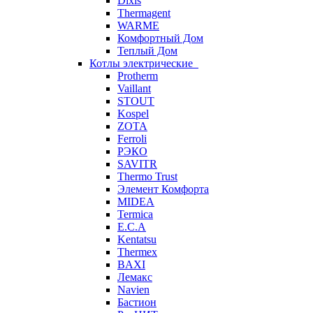
Dixis
Thermagent
WARME
Комфортный Дом
Теплый Дом
Котлы электрические
Protherm
Vaillant
STOUT
Kospel
ZOTA
Ferroli
РЭКО
SAVITR
Thermo Trust
Элемент Комфорта
MIDEA
Termica
E.C.A
Kentatsu
Thermex
BAXI
Лемакс
Navien
Бастион