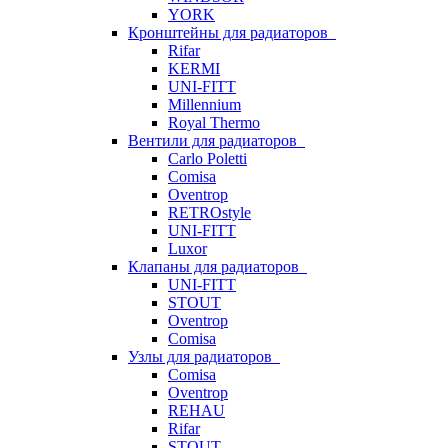
YORK
Кронштейны для радиаторов
Rifar
KERMI
UNI-FITT
Millennium
Royal Thermo
Вентили для радиаторов
Carlo Poletti
Comisa
Oventrop
RETROstyle
UNI-FITT
Luxor
Клапаны для радиаторов
UNI-FITT
STOUT
Oventrop
Comisa
Узлы для радиаторов
Comisa
Oventrop
REHAU
Rifar
STOUT