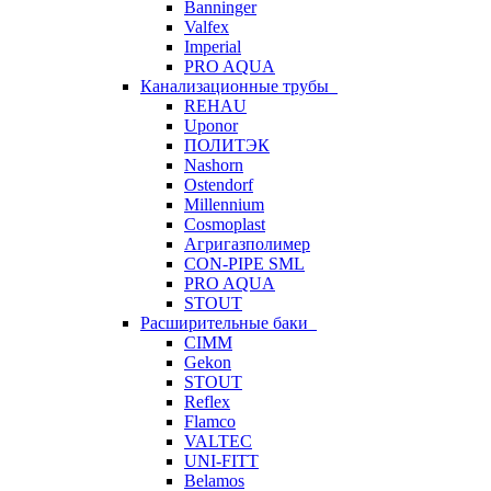
Banninger
Valfex
Imperial
PRO AQUA
Канализационные трубы
REHAU
Uponor
ПОЛИТЭК
Nashorn
Ostendorf
Millennium
Cosmoplast
Агригазполимер
CON-PIPE SML
PRO AQUA
STOUT
Расширительные баки
CIMM
Gekon
STOUT
Reflex
Flamco
VALTEC
UNI-FITT
Belamos