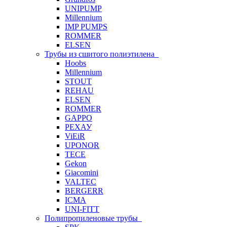
UNIPUMP
Millennium
IMP PUMPS
ROMMER
ELSEN
Трубы из сшитого полиэтилена
Hoobs
Millennium
STOUT
REHAU
ELSEN
ROMMER
GAPPO
РЕХАУ
ViEiR
UPONOR
TECE
Gekon
Giacomini
VALTEC
BERGERR
ICMA
UNI-FITT
Полипропиленовые трубы