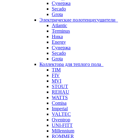
Сунержа
Secado
Grota
Электрические полотенцесушители
Atlantic
Terminus
Ника
Energy
Сунержа
Secado
Grota
Коллектора для теплого пола
TIM
FIV
MVI
STOUT
REHAU
WATTS
Comisa
Imperial
VALTEC
Oventrop
UNI-FITT
Millennium
ROMMER