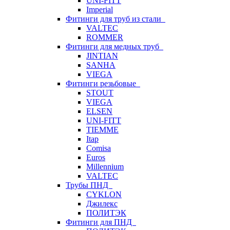
UNI-FITT
Imperial
Фитинги для труб из стали
VALTEC
ROMMER
Фитинги для медных труб
JINTIAN
SANHA
VIEGA
Фитинги резьбовые
STOUT
VIEGA
ELSEN
UNI-FITT
TIEMME
Itap
Comisa
Euros
Millennium
VALTEC
Трубы ПНД
CYKLON
Джилекс
ПОЛИТЭК
Фитинги для ПНД