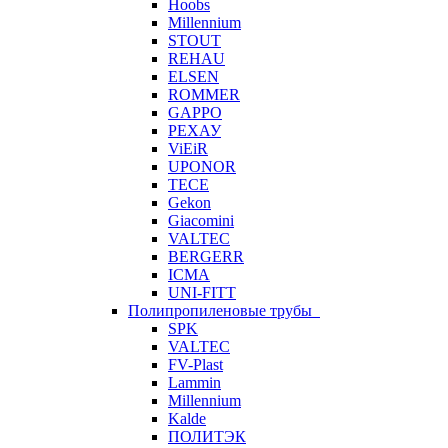
Hoobs
Millennium
STOUT
REHAU
ELSEN
ROMMER
GAPPO
РЕХАУ
ViEiR
UPONOR
TECE
Gekon
Giacomini
VALTEC
BERGERR
ICMA
UNI-FITT
Полипропиленовые трубы
SPK
VALTEC
FV-Plast
Lammin
Millennium
Kalde
ПОЛИТЭК