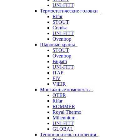
UNI-FITT
Термостатические головки
Rifar
STOUT
Comisa
UNI-FITT
Oventrop
Шаровые краны
STOUT
Oventrop
Bugatti
UNI-FITT
ITAP
FIV
VIEIR
Монтажные комплекты
OTER
Rifar
ROMMER
Royal Thermo
Millennium
UNI-FITT
GLOBAL
Теплоноситель отопления