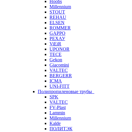
Hoobs
Millennium
STOUT
REHAU
ELSEN
ROMMER
GAPPO
РЕХАУ
ViEiR
UPONOR
TECE
Gekon
Giacomini
VALTEC
BERGERR
ICMA
UNI-FITT
Полипропиленовые трубы
SPK
VALTEC
FV-Plast
Lammin
Millennium
Kalde
ПОЛИТЭК