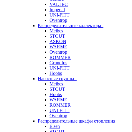
VALTEC
Imperial
UNI-FITT
Oventrop
Распределительные коллектора
Meibes
STOUT
ASKON
WARME
Oventrop
ROMMER
Grundfos
UNI-FITT
Hoobs
Насосные группы
Meibes
STOUT
Hoobs
WARME
ROMMER
UNI-FITT
Oventrop
Распределительные шкафы отопления
Elsen
STOUT