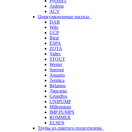
РусНИТ
Arderia
ACV
Циркуляционные насосы
DAB
Wilo
UCP
Biral
ESPA
ZOTA
Valtec
STOUT
Wester
Speroni
Aquario
Termica
Belamos
Джилекс
Grundfos
UNIPUMP
Millennium
IMP PUMPS
ROMMER
ELSEN
Трубы из сшитого полиэтилена