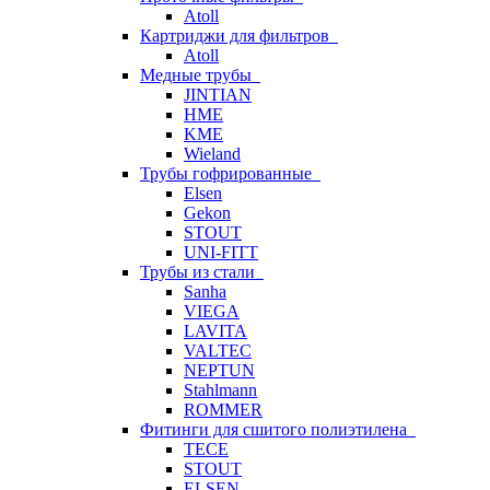
Atoll
Картриджи для фильтров
Atoll
Медные трубы
JINTIAN
HME
KME
Wieland
Трубы гофрированные
Elsen
Gekon
STOUT
UNI-FITT
Трубы из стали
Sanha
VIEGA
LAVITA
VALTEC
NEPTUN
Stahlmann
ROMMER
Фитинги для сшитого полиэтилена
TECE
STOUT
ELSEN