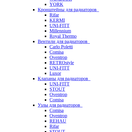
YORK
Кронштейны для радиаторов
Rifar
KERMI
UNI-FITT
Millennium
Royal Thermo
Вентили для радиаторов
Carlo Poletti
Comisa
Oventrop
RETROstyle
UNI-FITT
Luxor
Клапаны для радиаторов
UNI-FITT
STOUT
Oventrop
Comisa
Узлы для радиаторов
Comisa
Oventrop
REHAU
Rifar
STOUT