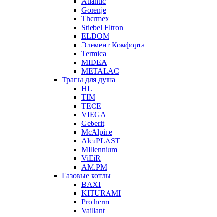
Atlantic
Gorenje
Thermex
Stiebel Eltron
ELDOM
Элемент Комфорта
Termica
MIDEA
METALAC
Трапы для душа
HL
TIM
TECE
VIEGA
Geberit
McAlpine
AlcaPLAST
MIllennium
ViEiR
AM.PM
Газовые котлы
BAXI
KITURAMI
Protherm
Vaillant