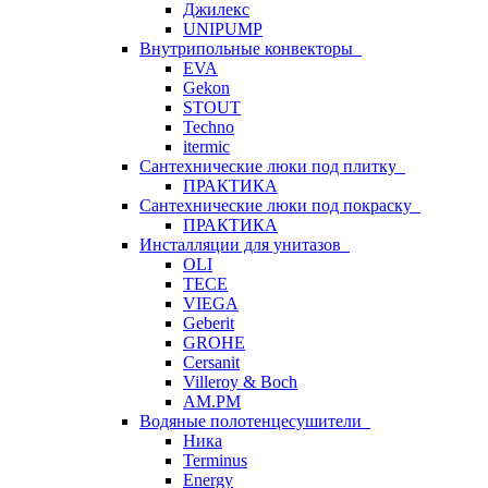
Джилекс
UNIPUMP
Внутрипольные конвекторы
EVA
Gekon
STOUT
Techno
itermic
Сантехнические люки под плитку
ПРАКТИКА
Сантехнические люки под покраску
ПРАКТИКА
Инсталляции для унитазов
OLI
TECE
VIEGA
Geberit
GROHE
Cersanit
Villeroy & Boch
AM.PM
Водяные полотенцесушители
Ника
Terminus
Energy