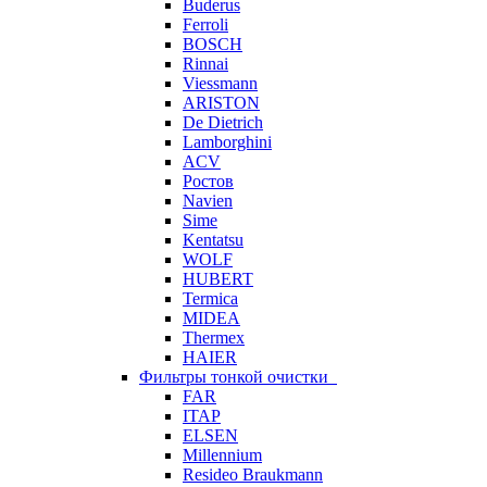
Buderus
Ferroli
BOSCH
Rinnai
Viessmann
ARISTON
De Dietrich
Lamborghini
ACV
Ростов
Navien
Sime
Kentatsu
WOLF
HUBERT
Termica
MIDEA
Thermex
HAIER
Фильтры тонкой очистки
FAR
ITAP
ELSEN
Millennium
Resideo Braukmann