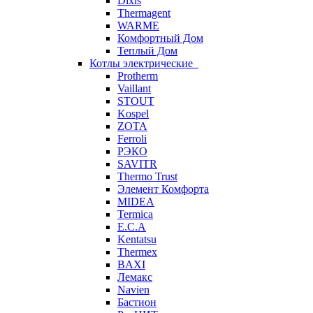
Dixis
Thermagent
WARME
Комфортный Дом
Теплый Дом
Котлы электрические
Protherm
Vaillant
STOUT
Kospel
ZOTA
Ferroli
РЭКО
SAVITR
Thermo Trust
Элемент Комфорта
MIDEA
Termica
E.C.A
Kentatsu
Thermex
BAXI
Лемакс
Navien
Бастион