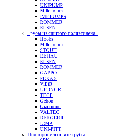
UNIPUMP
Millennium
IMP PUMPS
ROMMER
ELSEN
Трубы из сшитого полиэтилена
Hoobs
Millennium
STOUT
REHAU
ELSEN
ROMMER
GAPPO
РЕХАУ
ViEiR
UPONOR
TECE
Gekon
Giacomini
VALTEC
BERGERR
ICMA
UNI-FITT
Полипропиленовые трубы