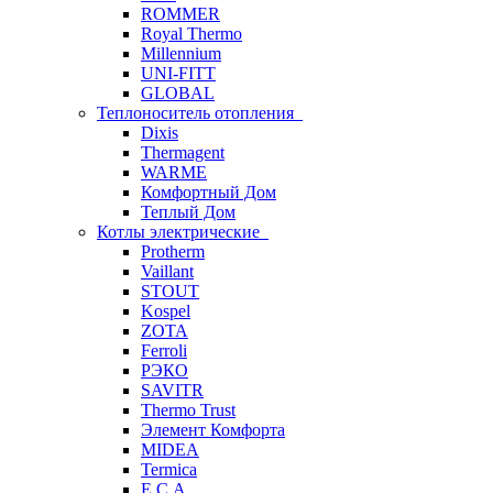
ROMMER
Royal Thermo
Millennium
UNI-FITT
GLOBAL
Теплоноситель отопления
Dixis
Thermagent
WARME
Комфортный Дом
Теплый Дом
Котлы электрические
Protherm
Vaillant
STOUT
Kospel
ZOTA
Ferroli
РЭКО
SAVITR
Thermo Trust
Элемент Комфорта
MIDEA
Termica
E.C.A