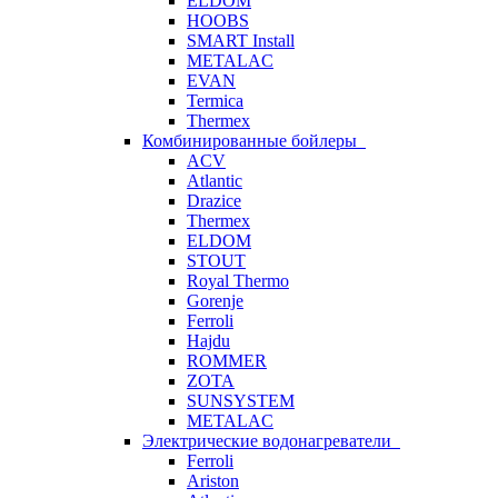
ELDOM
HOOBS
SMART Install
METALAC
EVAN
Termica
Thermex
Комбинированные бойлеры
ACV
Atlantic
Drazice
Thermex
ELDOM
STOUT
Royal Thermo
Gorenje
Ferroli
Hajdu
ROMMER
ZOTA
SUNSYSTEM
METALAC
Электрические водонагреватели
Ferroli
Ariston