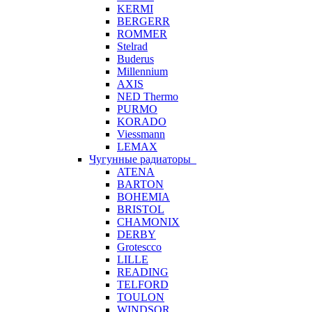
KERMI
BERGERR
ROMMER
Stelrad
Buderus
Millennium
AXIS
NED Thermo
PURMO
KORADO
Viessmann
LEMAX
Чугунные радиаторы
ATENA
BARTON
BOHEMIA
BRISTOL
CHAMONIX
DERBY
Grotescco
LILLE
READING
TELFORD
TOULON
WINDSOR