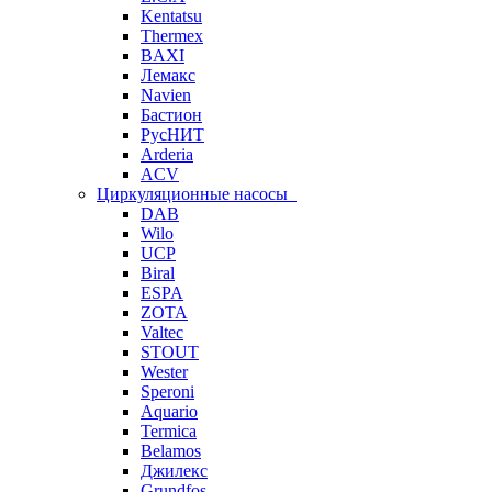
Kentatsu
Thermex
BAXI
Лемакс
Navien
Бастион
РусНИТ
Arderia
ACV
Циркуляционные насосы
DAB
Wilo
UCP
Biral
ESPA
ZOTA
Valtec
STOUT
Wester
Speroni
Aquario
Termica
Belamos
Джилекс
Grundfos