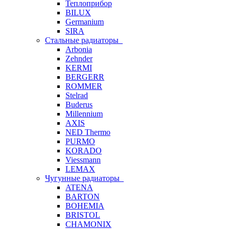
Теплоприбор
BILUX
Germanium
SIRA
Стальные радиаторы
Arbonia
Zehnder
KERMI
BERGERR
ROMMER
Stelrad
Buderus
Millennium
AXIS
NED Thermo
PURMO
KORADO
Viessmann
LEMAX
Чугунные радиаторы
ATENA
BARTON
BOHEMIA
BRISTOL
CHAMONIX