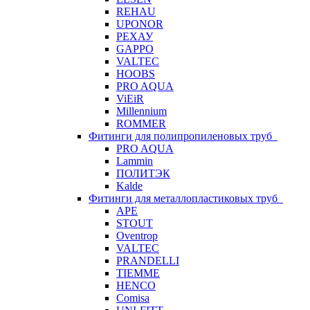
REHAU
UPONOR
РЕХАУ
GAPPO
VALTEC
HOOBS
PRO AQUA
ViEiR
Millennium
ROMMER
Фитинги для полипропиленовых труб
PRO AQUA
Lammin
ПОЛИТЭК
Kalde
Фитинги для металлопластиковых труб
APE
STOUT
Oventrop
VALTEC
PRANDELLI
TIEMME
HENCO
Comisa