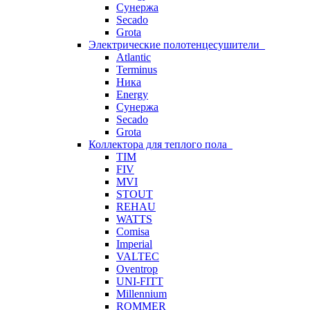
Сунержа
Secado
Grota
Электрические полотенцесушители
Atlantic
Terminus
Ника
Energy
Сунержа
Secado
Grota
Коллектора для теплого пола
TIM
FIV
MVI
STOUT
REHAU
WATTS
Comisa
Imperial
VALTEC
Oventrop
UNI-FITT
Millennium
ROMMER