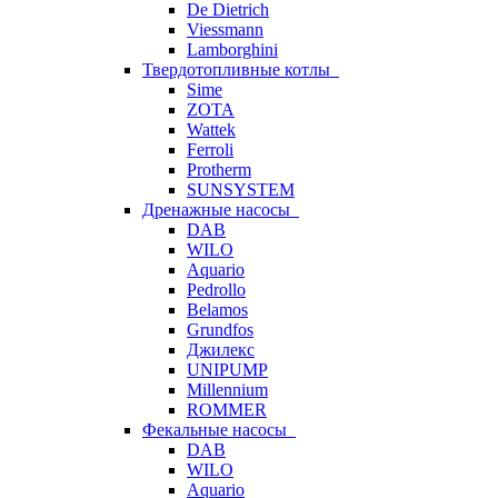
De Dietrich
Viessmann
Lamborghini
Твердотопливные котлы
Sime
ZOTA
Wattek
Ferroli
Protherm
SUNSYSTEM
Дренажные насосы
DAB
WILO
Aquario
Pedrollo
Belamos
Grundfos
Джилекс
UNIPUMP
Millennium
ROMMER
Фекальные насосы
DAB
WILO
Aquario