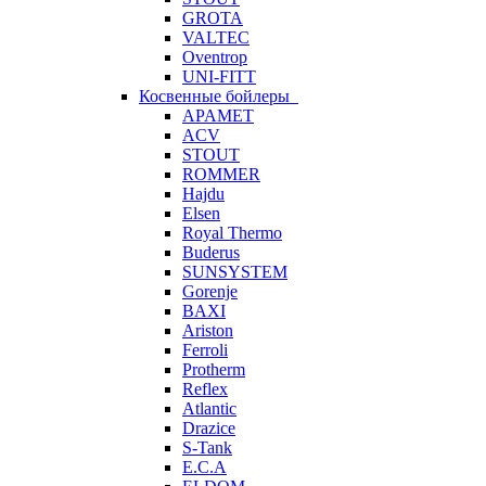
GROTA
VALTEC
Oventrop
UNI-FITT
Косвенные бойлеры
APAMET
ACV
STOUT
ROMMER
Hajdu
Elsen
Royal Thermo
Buderus
SUNSYSTEM
Gorenje
BAXI
Ariston
Ferroli
Protherm
Reflex
Atlantic
Drazice
S-Tank
E.C.A