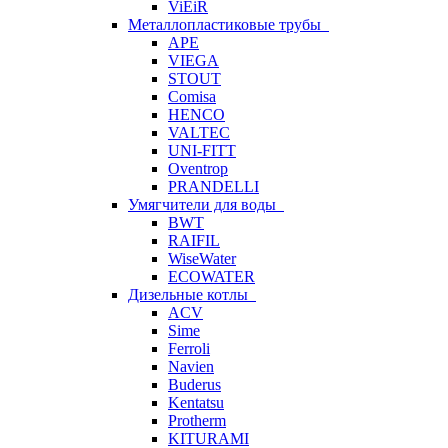
ViEiR
Металлопластиковые трубы
APE
VIEGA
STOUT
Comisa
HENCO
VALTEC
UNI-FITT
Oventrop
PRANDELLI
Умягчители для воды
BWT
RAIFIL
WiseWater
ECOWATER
Дизельные котлы
ACV
Sime
Ferroli
Navien
Buderus
Kentatsu
Protherm
KITURAMI