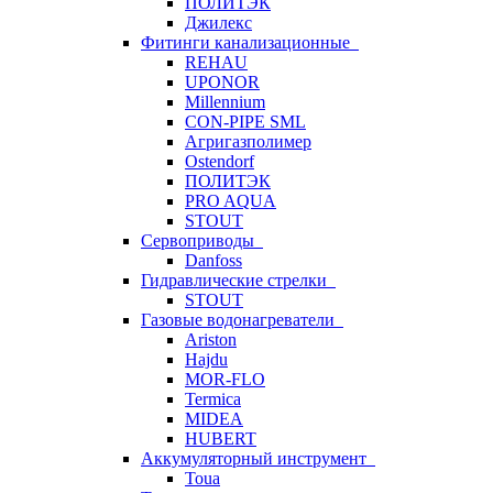
ПОЛИТЭК
Джилекс
Фитинги канализационные
REHAU
UPONOR
Millennium
CON-PIPE SML
Агригазполимер
Ostendorf
ПОЛИТЭК
PRO AQUA
STOUT
Сервоприводы
Danfoss
Гидравлические стрелки
STOUT
Газовые водонагреватели
Ariston
Hajdu
MOR-FLO
Termica
MIDEA
HUBERT
Аккумуляторный инструмент
Toua