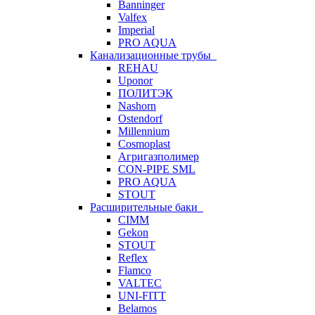
Banninger
Valfex
Imperial
PRO AQUA
Канализационные трубы
REHAU
Uponor
ПОЛИТЭК
Nashorn
Ostendorf
Millennium
Cosmoplast
Агригазполимер
CON-PIPE SML
PRO AQUA
STOUT
Расширительные баки
CIMM
Gekon
STOUT
Reflex
Flamco
VALTEC
UNI-FITT
Belamos