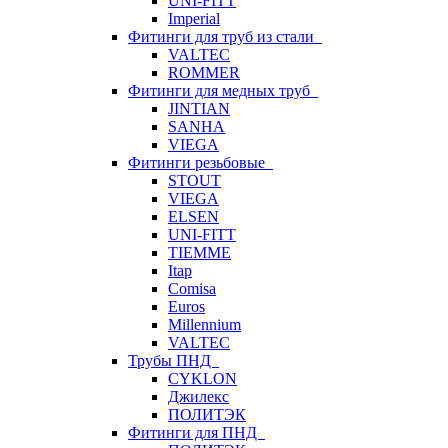
UNI-FITT
Imperial
Фитинги для труб из стали
VALTEC
ROMMER
Фитинги для медных труб
JINTIAN
SANHA
VIEGA
Фитинги резьбовые
STOUT
VIEGA
ELSEN
UNI-FITT
TIEMME
Itap
Comisa
Euros
Millennium
VALTEC
Трубы ПНД
CYKLON
Джилекс
ПОЛИТЭК
Фитинги для ПНД