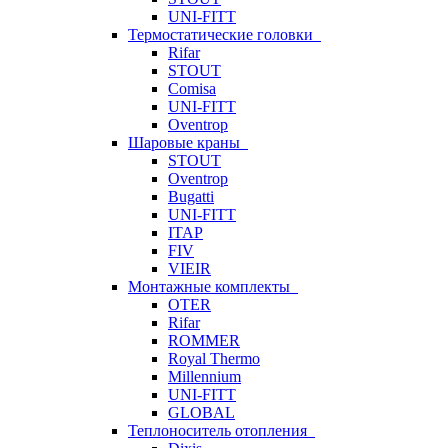
UNI-FITT
Термостатические головки
Rifar
STOUT
Comisa
UNI-FITT
Oventrop
Шаровые краны
STOUT
Oventrop
Bugatti
UNI-FITT
ITAP
FIV
VIEIR
Монтажные комплекты
OTER
Rifar
ROMMER
Royal Thermo
Millennium
UNI-FITT
GLOBAL
Теплоноситель отопления