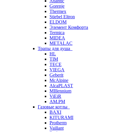
Atlantic
Gorenje
Thermex
Stiebel Eltron
ELDOM
Элемент Комфорта
Termica
MIDEA
METALAC
Трапы для душа
HL
TIM
TECE
VIEGA
Geberit
McAlpine
AlcaPLAST
MIllennium
ViEiR
AM.PM
Газовые котлы
BAXI
KITURAMI
Protherm
Vaillant