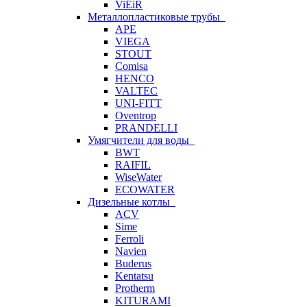
ViEiR
Металлопластиковые трубы
APE
VIEGA
STOUT
Comisa
HENCO
VALTEC
UNI-FITT
Oventrop
PRANDELLI
Умягчители для воды
BWT
RAIFIL
WiseWater
ECOWATER
Дизельные котлы
ACV
Sime
Ferroli
Navien
Buderus
Kentatsu
Protherm
KITURAMI