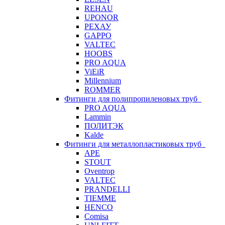
REHAU
UPONOR
РЕХАУ
GAPPO
VALTEC
HOOBS
PRO AQUA
ViEiR
Millennium
ROMMER
Фитинги для полипропиленовых труб
PRO AQUA
Lammin
ПОЛИТЭК
Kalde
Фитинги для металлопластиковых труб
APE
STOUT
Oventrop
VALTEC
PRANDELLI
TIEMME
HENCO
Comisa