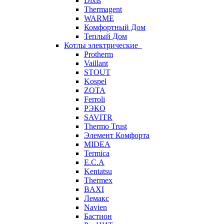
Dixis
Thermagent
WARME
Комфортный Дом
Теплый Дом
Котлы электрические
Protherm
Vaillant
STOUT
Kospel
ZOTA
Ferroli
РЭКО
SAVITR
Thermo Trust
Элемент Комфорта
MIDEA
Termica
E.C.A
Kentatsu
Thermex
BAXI
Лемакс
Navien
Бастион