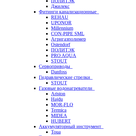
ПОЛИТЭК
Джилекс
Фитинги канализационные
REHAU
UPONOR
Millennium
CON-PIPE SML
Агригазполимер
Ostendorf
ПОЛИТЭК
PRO AQUA
STOUT
Сервоприводы
Danfoss
Гидравлические стрелки
STOUT
Газовые водонагреватели
Ariston
Hajdu
MOR-FLO
Termica
MIDEA
HUBERT
Аккумуляторный инструмент
Toua