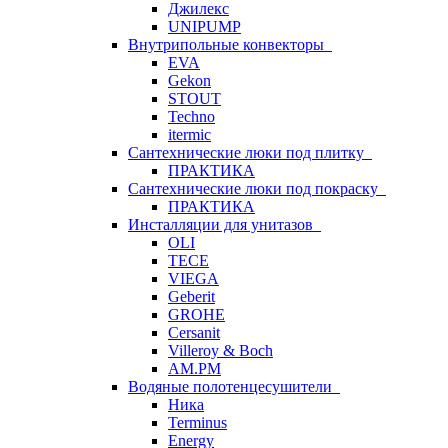
Джилекс
UNIPUMP
Внутрипольные конвекторы
EVA
Gekon
STOUT
Techno
itermic
Сантехнические люки под плитку
ПРАКТИКА
Сантехнические люки под покраску
ПРАКТИКА
Инсталляции для унитазов
OLI
TECE
VIEGA
Geberit
GROHE
Cersanit
Villeroy & Boch
AM.PM
Водяные полотенцесушители
Ника
Terminus
Energy