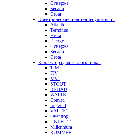
Сунержа
Secado
Grota
Электрические полотенцесушители
Atlantic
Terminus
Ника
Energy
Сунержа
Secado
Grota
Коллектора для теплого пола
TIM
FIV
MVI
STOUT
REHAU
WATTS
Comisa
Imperial
VALTEC
Oventrop
UNI-FITT
Millennium
ROMMER