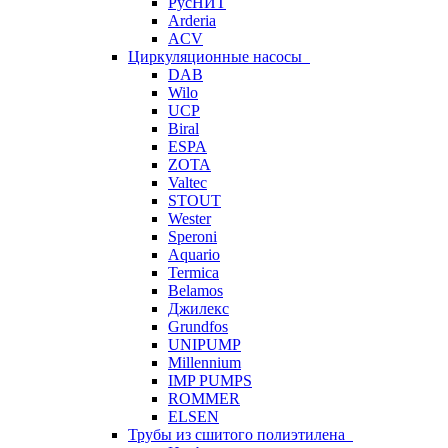
РусНИТ
Arderia
ACV
Циркуляционные насосы
DAB
Wilo
UCP
Biral
ESPA
ZOTA
Valtec
STOUT
Wester
Speroni
Aquario
Termica
Belamos
Джилекс
Grundfos
UNIPUMP
Millennium
IMP PUMPS
ROMMER
ELSEN
Трубы из сшитого полиэтилена