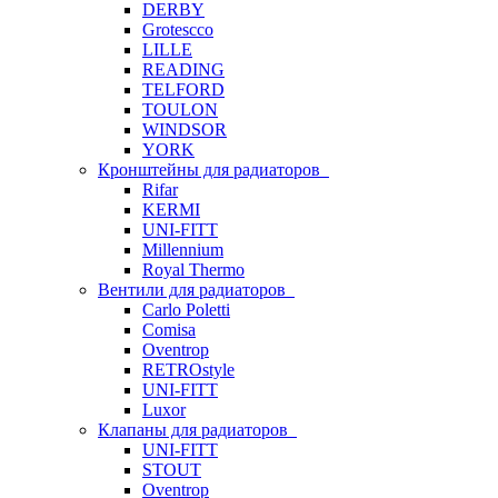
DERBY
Grotescco
LILLE
READING
TELFORD
TOULON
WINDSOR
YORK
Кронштейны для радиаторов
Rifar
KERMI
UNI-FITT
Millennium
Royal Thermo
Вентили для радиаторов
Carlo Poletti
Comisa
Oventrop
RETROstyle
UNI-FITT
Luxor
Клапаны для радиаторов
UNI-FITT
STOUT
Oventrop