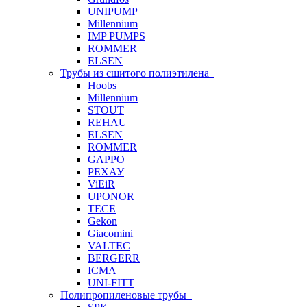
UNIPUMP
Millennium
IMP PUMPS
ROMMER
ELSEN
Трубы из сшитого полиэтилена
Hoobs
Millennium
STOUT
REHAU
ELSEN
ROMMER
GAPPO
РЕХАУ
ViEiR
UPONOR
TECE
Gekon
Giacomini
VALTEC
BERGERR
ICMA
UNI-FITT
Полипропиленовые трубы