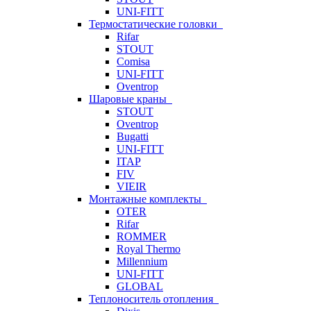
UNI-FITT
Термостатические головки
Rifar
STOUT
Comisa
UNI-FITT
Oventrop
Шаровые краны
STOUT
Oventrop
Bugatti
UNI-FITT
ITAP
FIV
VIEIR
Монтажные комплекты
OTER
Rifar
ROMMER
Royal Thermo
Millennium
UNI-FITT
GLOBAL
Теплоноситель отопления