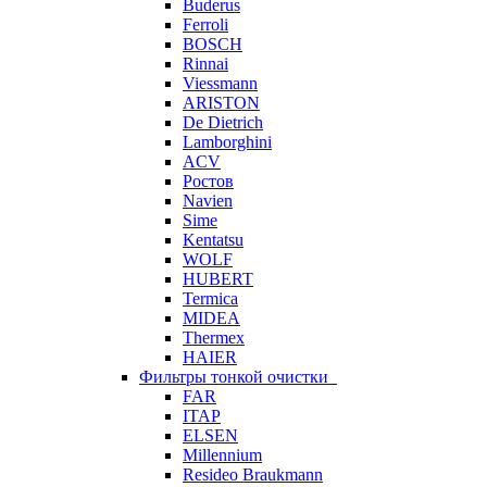
Buderus
Ferroli
BOSCH
Rinnai
Viessmann
ARISTON
De Dietrich
Lamborghini
ACV
Ростов
Navien
Sime
Kentatsu
WOLF
HUBERT
Termica
MIDEA
Thermex
HAIER
Фильтры тонкой очистки
FAR
ITAP
ELSEN
Millennium
Resideo Braukmann