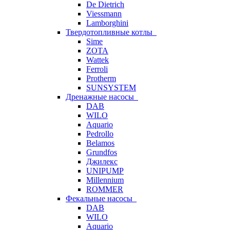
De Dietrich
Viessmann
Lamborghini
Твердотопливные котлы
Sime
ZOTA
Wattek
Ferroli
Protherm
SUNSYSTEM
Дренажные насосы
DAB
WILO
Aquario
Pedrollo
Belamos
Grundfos
Джилекс
UNIPUMP
Millennium
ROMMER
Фекальные насосы
DAB
WILO
Aquario