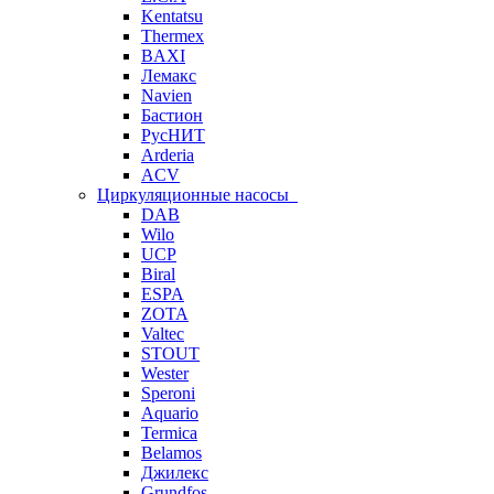
Kentatsu
Thermex
BAXI
Лемакс
Navien
Бастион
РусНИТ
Arderia
ACV
Циркуляционные насосы
DAB
Wilo
UCP
Biral
ESPA
ZOTA
Valtec
STOUT
Wester
Speroni
Aquario
Termica
Belamos
Джилекс
Grundfos