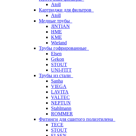
Atoll
Картриджи для фильтров
Atoll
Медные трубы
JINTIAN
HME
KME
Wieland
Трубы гофрированные
Elsen
Gekon
STOUT
UNI-FITT
Трубы из стали
Sanha
VIEGA
LAVITA
VALTEC
NEPTUN
Stahlmann
ROMMER
Фитинги для сшитого полиэтилена
TECE
STOUT
ELSEN