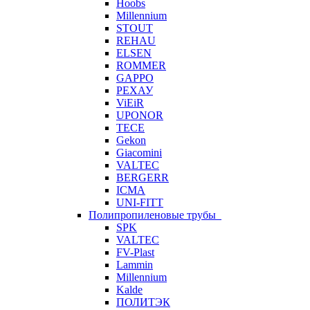
Hoobs
Millennium
STOUT
REHAU
ELSEN
ROMMER
GAPPO
РЕХАУ
ViEiR
UPONOR
TECE
Gekon
Giacomini
VALTEC
BERGERR
ICMA
UNI-FITT
Полипропиленовые трубы
SPK
VALTEC
FV-Plast
Lammin
Millennium
Kalde
ПОЛИТЭК