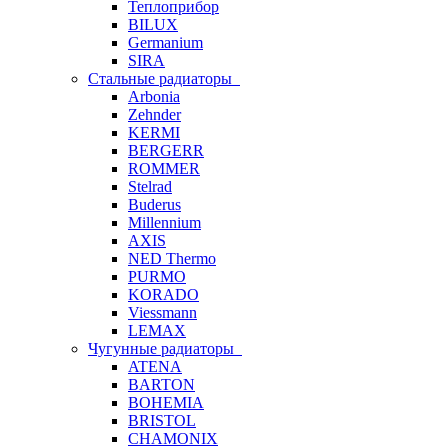
Теплоприбор
BILUX
Germanium
SIRA
Стальные радиаторы
Arbonia
Zehnder
KERMI
BERGERR
ROMMER
Stelrad
Buderus
Millennium
AXIS
NED Thermo
PURMO
KORADO
Viessmann
LEMAX
Чугунные радиаторы
ATENA
BARTON
BOHEMIA
BRISTOL
CHAMONIX