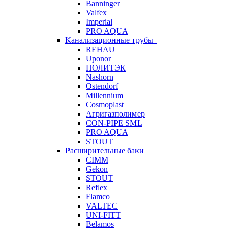
Banninger
Valfex
Imperial
PRO AQUA
Канализационные трубы
REHAU
Uponor
ПОЛИТЭК
Nashorn
Ostendorf
Millennium
Cosmoplast
Агригазполимер
CON-PIPE SML
PRO AQUA
STOUT
Расширительные баки
CIMM
Gekon
STOUT
Reflex
Flamco
VALTEC
UNI-FITT
Belamos