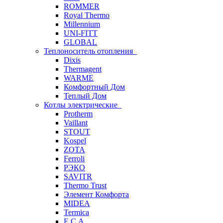
ROMMER
Royal Thermo
Millennium
UNI-FITT
GLOBAL
Теплоноситель отопления
Dixis
Thermagent
WARME
Комфортный Дом
Теплый Дом
Котлы электрические
Protherm
Vaillant
STOUT
Kospel
ZOTA
Ferroli
РЭКО
SAVITR
Thermo Trust
Элемент Комфорта
MIDEA
Termica
E.C.A