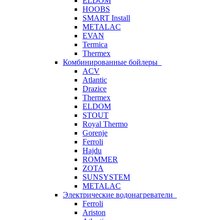
ELDOM
HOOBS
SMART Install
METALAC
EVAN
Termica
Thermex
Комбинированные бойлеры
ACV
Atlantic
Drazice
Thermex
ELDOM
STOUT
Royal Thermo
Gorenje
Ferroli
Hajdu
ROMMER
ZOTA
SUNSYSTEM
METALAC
Электрические водонагреватели
Ferroli
Ariston