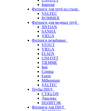
UNI-FITT
Imperial
Фитинги для труб из стали
VALTEC
ROMMER
Фитинги для медных труб
JINTIAN
SANHA
VIEGA
Фитинги резьбовые
STOUT
VIEGA
ELSEN
UNI-FITT
TIEMME
Itap
Comisa
Euros
Millennium
VALTEC
Трубы ПНД
CYKLON
Джилекс
ПОЛИТЭК
Фитинги для ПНД