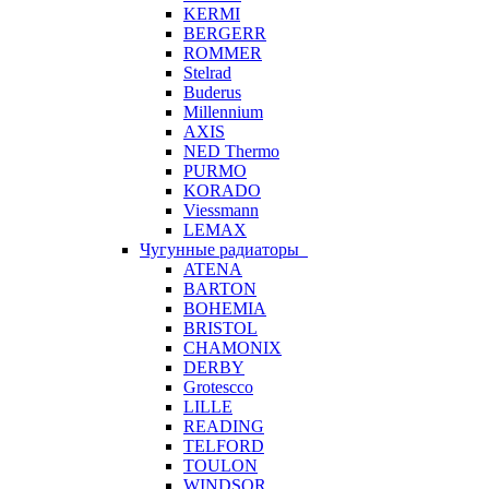
KERMI
BERGERR
ROMMER
Stelrad
Buderus
Millennium
AXIS
NED Thermo
PURMO
KORADO
Viessmann
LEMAX
Чугунные радиаторы
ATENA
BARTON
BOHEMIA
BRISTOL
CHAMONIX
DERBY
Grotescco
LILLE
READING
TELFORD
TOULON
WINDSOR