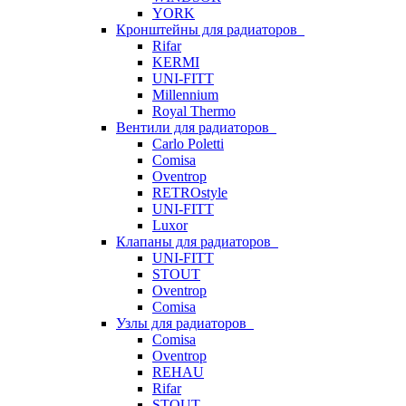
YORK
Кронштейны для радиаторов
Rifar
KERMI
UNI-FITT
Millennium
Royal Thermo
Вентили для радиаторов
Carlo Poletti
Comisa
Oventrop
RETROstyle
UNI-FITT
Luxor
Клапаны для радиаторов
UNI-FITT
STOUT
Oventrop
Comisa
Узлы для радиаторов
Comisa
Oventrop
REHAU
Rifar
STOUT