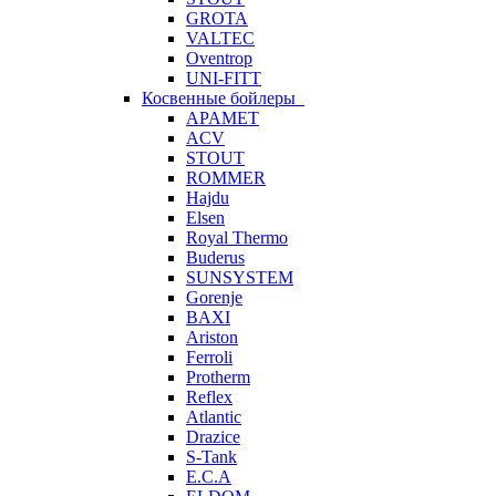
GROTA
VALTEC
Oventrop
UNI-FITT
Косвенные бойлеры
APAMET
ACV
STOUT
ROMMER
Hajdu
Elsen
Royal Thermo
Buderus
SUNSYSTEM
Gorenje
BAXI
Ariston
Ferroli
Protherm
Reflex
Atlantic
Drazice
S-Tank
E.C.A