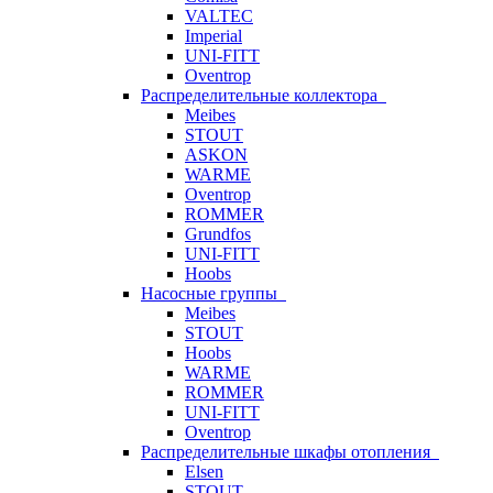
VALTEC
Imperial
UNI-FITT
Oventrop
Распределительные коллектора
Meibes
STOUT
ASKON
WARME
Oventrop
ROMMER
Grundfos
UNI-FITT
Hoobs
Насосные группы
Meibes
STOUT
Hoobs
WARME
ROMMER
UNI-FITT
Oventrop
Распределительные шкафы отопления
Elsen
STOUT