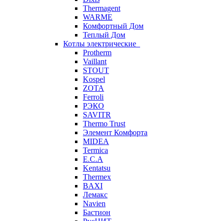
Thermagent
WARME
Комфортный Дом
Теплый Дом
Котлы электрические
Protherm
Vaillant
STOUT
Kospel
ZOTA
Ferroli
РЭКО
SAVITR
Thermo Trust
Элемент Комфорта
MIDEA
Termica
E.C.A
Kentatsu
Thermex
BAXI
Лемакс
Navien
Бастион