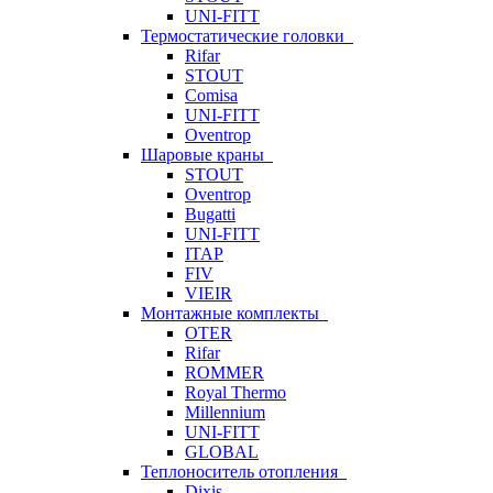
UNI-FITT
Термостатические головки
Rifar
STOUT
Comisa
UNI-FITT
Oventrop
Шаровые краны
STOUT
Oventrop
Bugatti
UNI-FITT
ITAP
FIV
VIEIR
Монтажные комплекты
OTER
Rifar
ROMMER
Royal Thermo
Millennium
UNI-FITT
GLOBAL
Теплоноситель отопления
Dixis