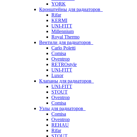
YORK
Кронштейны для радиаторов
Rifar
KERMI
UNI-FITT
Millennium
Royal Thermo
Вентили для радиаторов
Carlo Poletti
Comisa
Oventrop
RETROstyle
UNI-FITT
Luxor
Клапаны для радиаторов
UNI-FITT
STOUT
Oventrop
Comisa
Узлы для радиаторов
Comisa
Oventrop
REHAU
Rifar
STOUT