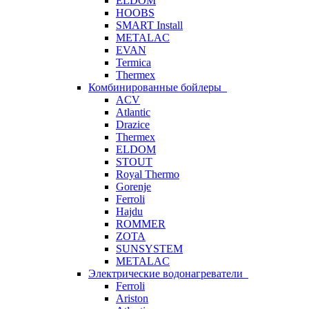
ELDOM
HOOBS
SMART Install
METALAC
EVAN
Termica
Thermex
Комбинированные бойлеры
ACV
Atlantic
Drazice
Thermex
ELDOM
STOUT
Royal Thermo
Gorenje
Ferroli
Hajdu
ROMMER
ZOTA
SUNSYSTEM
METALAC
Электрические водонагреватели
Ferroli
Ariston