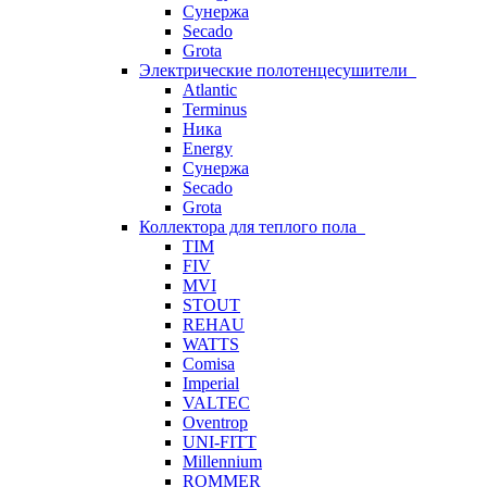
Сунержа
Secado
Grota
Электрические полотенцесушители
Atlantic
Terminus
Ника
Energy
Сунержа
Secado
Grota
Коллектора для теплого пола
TIM
FIV
MVI
STOUT
REHAU
WATTS
Comisa
Imperial
VALTEC
Oventrop
UNI-FITT
Millennium
ROMMER