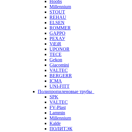
Hoobs
Millennium
STOUT
REHAU
ELSEN
ROMMER
GAPPO
РЕХАУ
ViEiR
UPONOR
TECE
Gekon
Giacomini
VALTEC
BERGERR
ICMA
UNI-FITT
Полипропиленовые трубы
SPK
VALTEC
FV-Plast
Lammin
Millennium
Kalde
ПОЛИТЭК