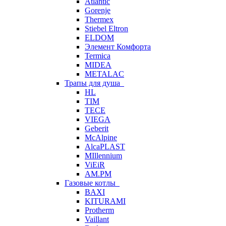
Atlantic
Gorenje
Thermex
Stiebel Eltron
ELDOM
Элемент Комфорта
Termica
MIDEA
METALAC
Трапы для душа
HL
TIM
TECE
VIEGA
Geberit
McAlpine
AlcaPLAST
MIllennium
ViEiR
AM.PM
Газовые котлы
BAXI
KITURAMI
Protherm
Vaillant