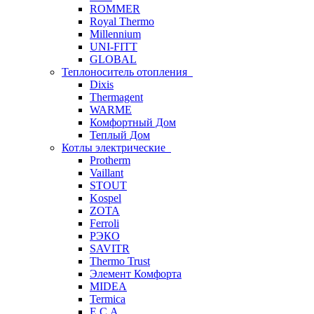
ROMMER
Royal Thermo
Millennium
UNI-FITT
GLOBAL
Теплоноситель отопления
Dixis
Thermagent
WARME
Комфортный Дом
Теплый Дом
Котлы электрические
Protherm
Vaillant
STOUT
Kospel
ZOTA
Ferroli
РЭКО
SAVITR
Thermo Trust
Элемент Комфорта
MIDEA
Termica
E.C.A