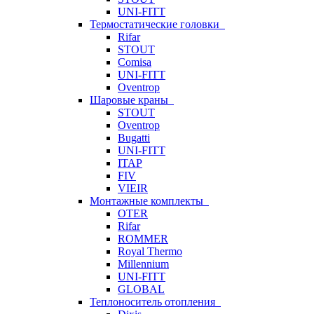
UNI-FITT
Термостатические головки
Rifar
STOUT
Comisa
UNI-FITT
Oventrop
Шаровые краны
STOUT
Oventrop
Bugatti
UNI-FITT
ITAP
FIV
VIEIR
Монтажные комплекты
OTER
Rifar
ROMMER
Royal Thermo
Millennium
UNI-FITT
GLOBAL
Теплоноситель отопления