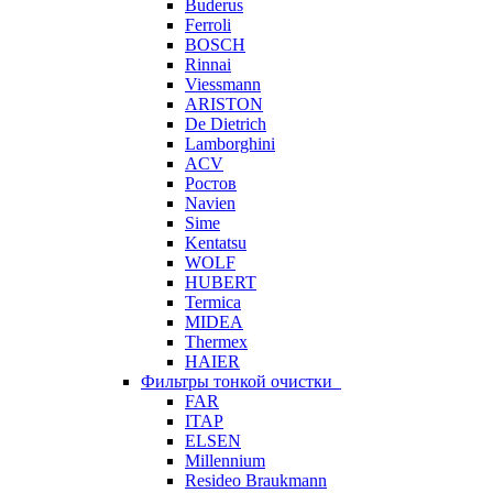
Buderus
Ferroli
BOSCH
Rinnai
Viessmann
ARISTON
De Dietrich
Lamborghini
ACV
Ростов
Navien
Sime
Kentatsu
WOLF
HUBERT
Termica
MIDEA
Thermex
HAIER
Фильтры тонкой очистки
FAR
ITAP
ELSEN
Millennium
Resideo Braukmann