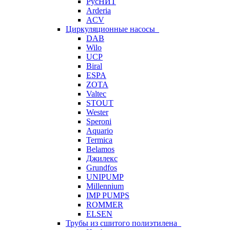
РусНИТ
Arderia
ACV
Циркуляционные насосы
DAB
Wilo
UCP
Biral
ESPA
ZOTA
Valtec
STOUT
Wester
Speroni
Aquario
Termica
Belamos
Джилекс
Grundfos
UNIPUMP
Millennium
IMP PUMPS
ROMMER
ELSEN
Трубы из сшитого полиэтилена