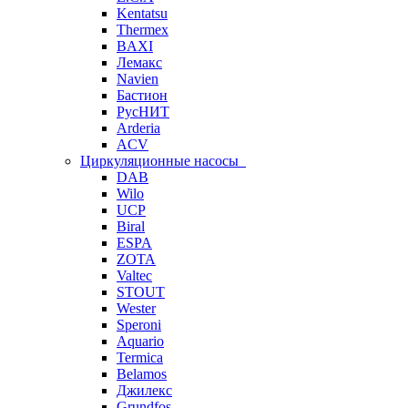
Kentatsu
Thermex
BAXI
Лемакс
Navien
Бастион
РусНИТ
Arderia
ACV
Циркуляционные насосы
DAB
Wilo
UCP
Biral
ESPA
ZOTA
Valtec
STOUT
Wester
Speroni
Aquario
Termica
Belamos
Джилекс
Grundfos