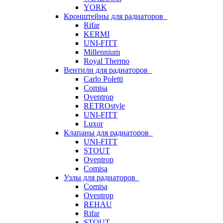
YORK
Кронштейны для радиаторов
Rifar
KERMI
UNI-FITT
Millennium
Royal Thermo
Вентили для радиаторов
Carlo Poletti
Comisa
Oventrop
RETROstyle
UNI-FITT
Luxor
Клапаны для радиаторов
UNI-FITT
STOUT
Oventrop
Comisa
Узлы для радиаторов
Comisa
Oventrop
REHAU
Rifar
STOUT