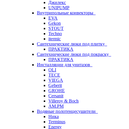
Джилекс
UNIPUMP
Внутрипольные конвекторы
EVA
Gekon
STOUT
Techno
itermic
Сантехнические люки под плитку
ПРАКТИКА
Сантехнические люки под покраску
ПРАКТИКА
Инсталляции для унитазов
OLI
TECE
VIEGA
Geberit
GROHE
Cersanit
Villeroy & Boch
AM.PM
Водяные полотенцесушители
Ника
Terminus
Energy