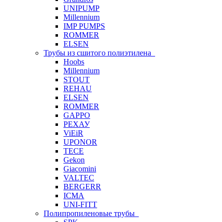
UNIPUMP
Millennium
IMP PUMPS
ROMMER
ELSEN
Трубы из сшитого полиэтилена
Hoobs
Millennium
STOUT
REHAU
ELSEN
ROMMER
GAPPO
РЕХАУ
ViEiR
UPONOR
TECE
Gekon
Giacomini
VALTEC
BERGERR
ICMA
UNI-FITT
Полипропиленовые трубы