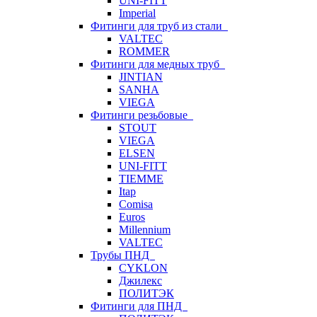
UNI-FITT
Imperial
Фитинги для труб из стали
VALTEC
ROMMER
Фитинги для медных труб
JINTIAN
SANHA
VIEGA
Фитинги резьбовые
STOUT
VIEGA
ELSEN
UNI-FITT
TIEMME
Itap
Comisa
Euros
Millennium
VALTEC
Трубы ПНД
CYKLON
Джилекс
ПОЛИТЭК
Фитинги для ПНД