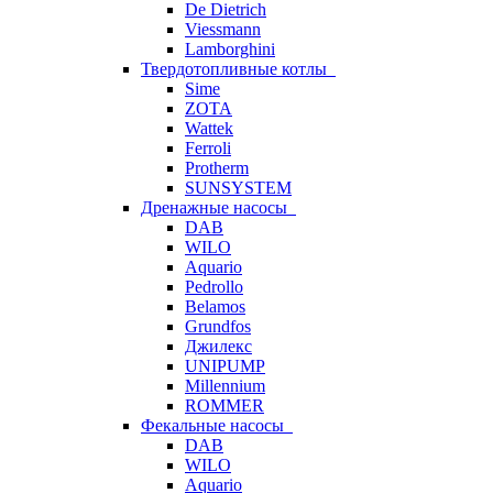
De Dietrich
Viessmann
Lamborghini
Твердотопливные котлы
Sime
ZOTA
Wattek
Ferroli
Protherm
SUNSYSTEM
Дренажные насосы
DAB
WILO
Aquario
Pedrollo
Belamos
Grundfos
Джилекс
UNIPUMP
Millennium
ROMMER
Фекальные насосы
DAB
WILO
Aquario