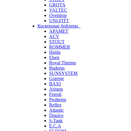
GROTA
VALTEC
Oventrop
UNI-FITT
Косвенные бойлеры
APAMET
ACV
STOUT
ROMMER
Hajdu
Elsen
Royal Thermo
Buderus
SUNSYSTEM
Gorenje
BAXI
Ariston
Ferroli
Protherm
Reflex
Atlantic
Drazice
S-Tank
E.C.A