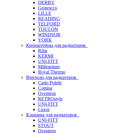
DERBY
Grotescco
LILLE
READING
TELFORD
TOULON
WINDSOR
YORK
Кронштейны для радиаторов
Rifar
KERMI
UNI-FITT
Millennium
Royal Thermo
Вентили для радиаторов
Carlo Poletti
Comisa
Oventrop
RETROstyle
UNI-FITT
Luxor
Клапаны для радиаторов
UNI-FITT
STOUT
Oventrop