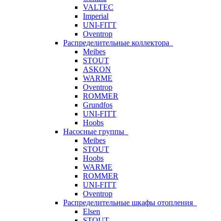
VALTEC
Imperial
UNI-FITT
Oventrop
Распределительные коллектора
Meibes
STOUT
ASKON
WARME
Oventrop
ROMMER
Grundfos
UNI-FITT
Hoobs
Насосные группы
Meibes
STOUT
Hoobs
WARME
ROMMER
UNI-FITT
Oventrop
Распределительные шкафы отопления
Elsen
STOUT