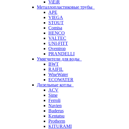
ViEiR
Металлопластиковые трубы
APE
VIEGA
STOUT
Comisa
HENCO
VALTEC
UNI-FITT
Oventrop
PRANDELLI
Умягчители для воды
BWT
RAIFIL
WiseWater
ECOWATER
Дизельные котлы
ACV
Sime
Ferroli
Navien
Buderus
Kentatsu
Protherm
KITURAMI