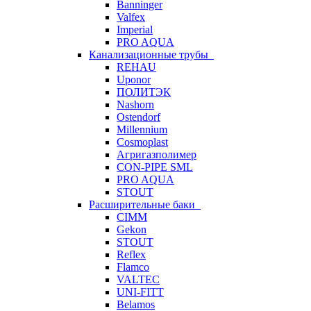
Banninger
Valfex
Imperial
PRO AQUA
Канализационные трубы
REHAU
Uponor
ПОЛИТЭК
Nashorn
Ostendorf
Millennium
Cosmoplast
Агригазполимер
CON-PIPE SML
PRO AQUA
STOUT
Расширительные баки
CIMM
Gekon
STOUT
Reflex
Flamco
VALTEC
UNI-FITT
Belamos