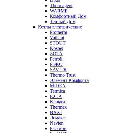
Dixis
Thermagent
WARME
Комфортный Дом
Теплый Дом
Котлы электрические
Protherm
Vaillant
STOUT
Kospel
ZOTA
Ferroli
РЭКО
SAVITR
Thermo Trust
Элемент Комфорта
MIDEA
Termica
E.C.A
Kentatsu
Thermex
BAXI
Лемакс
Navien
Бастион