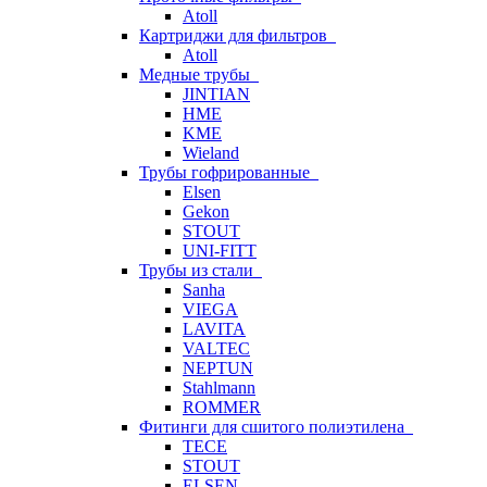
Atoll
Картриджи для фильтров
Atoll
Медные трубы
JINTIAN
HME
KME
Wieland
Трубы гофрированные
Elsen
Gekon
STOUT
UNI-FITT
Трубы из стали
Sanha
VIEGA
LAVITA
VALTEC
NEPTUN
Stahlmann
ROMMER
Фитинги для сшитого полиэтилена
TECE
STOUT
ELSEN