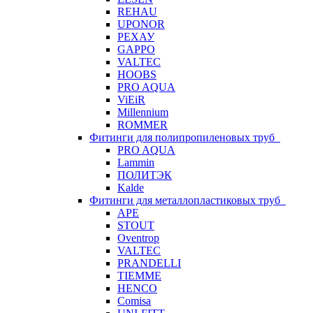
REHAU
UPONOR
РЕХАУ
GAPPO
VALTEC
HOOBS
PRO AQUA
ViEiR
Millennium
ROMMER
Фитинги для полипропиленовых труб
PRO AQUA
Lammin
ПОЛИТЭК
Kalde
Фитинги для металлопластиковых труб
APE
STOUT
Oventrop
VALTEC
PRANDELLI
TIEMME
HENCO
Comisa