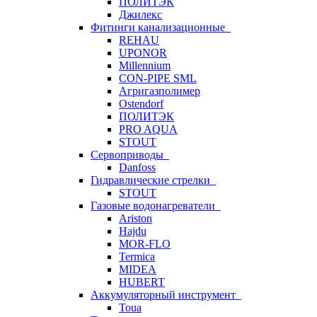
ПОЛИТЭК
Джилекс
Фитинги канализационные
REHAU
UPONOR
Millennium
CON-PIPE SML
Агригазполимер
Ostendorf
ПОЛИТЭК
PRO AQUA
STOUT
Сервоприводы
Danfoss
Гидравлические стрелки
STOUT
Газовые водонагреватели
Ariston
Hajdu
MOR-FLO
Termica
MIDEA
HUBERT
Аккумуляторный инструмент
Toua