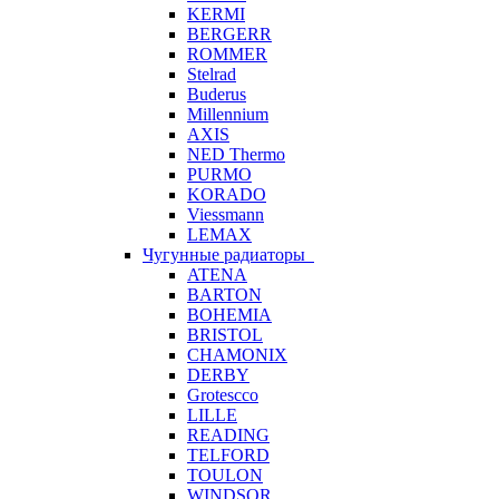
KERMI
BERGERR
ROMMER
Stelrad
Buderus
Millennium
AXIS
NED Thermo
PURMO
KORADO
Viessmann
LEMAX
Чугунные радиаторы
ATENA
BARTON
BOHEMIA
BRISTOL
CHAMONIX
DERBY
Grotescco
LILLE
READING
TELFORD
TOULON
WINDSOR