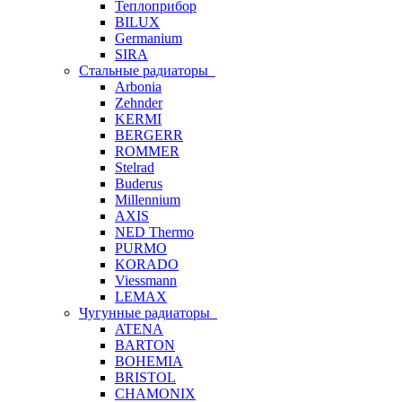
Теплоприбор
BILUX
Germanium
SIRA
Стальные радиаторы
Arbonia
Zehnder
KERMI
BERGERR
ROMMER
Stelrad
Buderus
Millennium
AXIS
NED Thermo
PURMO
KORADO
Viessmann
LEMAX
Чугунные радиаторы
ATENA
BARTON
BOHEMIA
BRISTOL
CHAMONIX