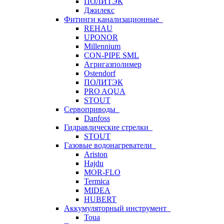
ПОЛИТЭК
Джилекс
Фитинги канализационные
REHAU
UPONOR
Millennium
CON-PIPE SML
Агригазполимер
Ostendorf
ПОЛИТЭК
PRO AQUA
STOUT
Сервоприводы
Danfoss
Гидравлические стрелки
STOUT
Газовые водонагреватели
Ariston
Hajdu
MOR-FLO
Termica
MIDEA
HUBERT
Аккумуляторный инструмент
Toua