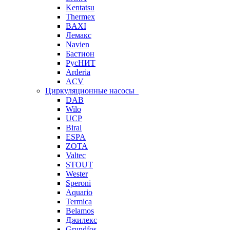
Kentatsu
Thermex
BAXI
Лемакс
Navien
Бастион
РусНИТ
Arderia
ACV
Циркуляционные насосы
DAB
Wilo
UCP
Biral
ESPA
ZOTA
Valtec
STOUT
Wester
Speroni
Aquario
Termica
Belamos
Джилекс
Grundfos