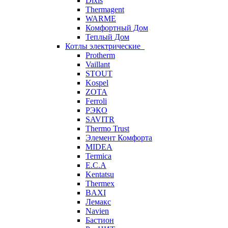
Dixis
Thermagent
WARME
Комфортный Дом
Теплый Дом
Котлы электрические
Protherm
Vaillant
STOUT
Kospel
ZOTA
Ferroli
РЭКО
SAVITR
Thermo Trust
Элемент Комфорта
MIDEA
Termica
E.C.A
Kentatsu
Thermex
BAXI
Лемакс
Navien
Бастион