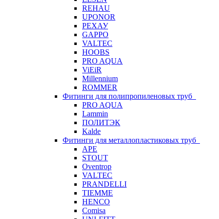
REHAU
UPONOR
РЕХАУ
GAPPO
VALTEC
HOOBS
PRO AQUA
ViEiR
Millennium
ROMMER
Фитинги для полипропиленовых труб
PRO AQUA
Lammin
ПОЛИТЭК
Kalde
Фитинги для металлопластиковых труб
APE
STOUT
Oventrop
VALTEC
PRANDELLI
TIEMME
HENCO
Comisa