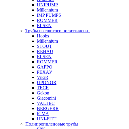
UNIPUMP
Millennium
IMP PUMPS
ROMMER
ELSEN
Трубы из сшитого полиэтилена
Hoobs
Millennium
STOUT
REHAU
ELSEN
ROMMER
GAPPO
РЕХАУ
ViEiR
UPONOR
TECE
Gekon
Giacomini
VALTEC
BERGERR
ICMA
UNI-FITT
Полипропиленовые трубы