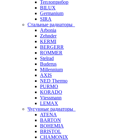
Теплоприбор
BILUX
Germanium
SIRA
Стальные радиаторы
Arbonia
Zehnder
KERMI
BERGERR
ROMMER
Stelrad
Buderus
Millennium
AXIS
NED Thermo
PURMO
KORADO
Viessmann
LEMAX
Чугунные радиаторы
ATENA
BARTON
BOHEMIA
BRISTOL
CHAMONIX