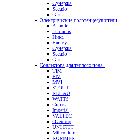
Сунержа
Secado
Grota
Электрические полотенцесушители
Atlantic
Terminus
Ника
Energy
Сунержа
Secado
Grota
Коллектора для теплого пола
TIM
FIV
MVI
STOUT
REHAU
WATTS
Comisa
Imperial
VALTEC
Oventrop
UNI-FITT
Millennium
ROMMER