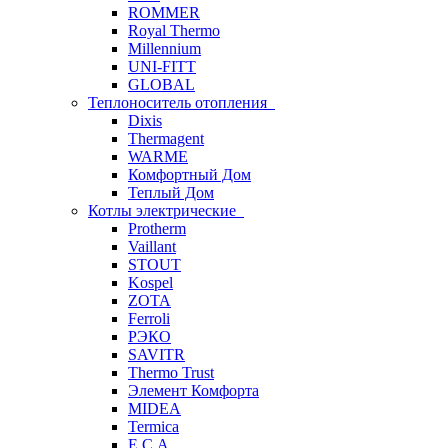
ROMMER
Royal Thermo
Millennium
UNI-FITT
GLOBAL
Теплоноситель отопления
Dixis
Thermagent
WARME
Комфортный Дом
Теплый Дом
Котлы электрические
Protherm
Vaillant
STOUT
Kospel
ZOTA
Ferroli
РЭКО
SAVITR
Thermo Trust
Элемент Комфорта
MIDEA
Termica
E.C.A