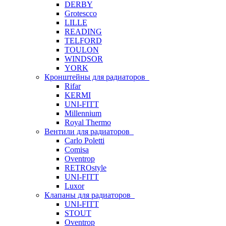
DERBY
Grotescco
LILLE
READING
TELFORD
TOULON
WINDSOR
YORK
Кронштейны для радиаторов
Rifar
KERMI
UNI-FITT
Millennium
Royal Thermo
Вентили для радиаторов
Carlo Poletti
Comisa
Oventrop
RETROstyle
UNI-FITT
Luxor
Клапаны для радиаторов
UNI-FITT
STOUT
Oventrop