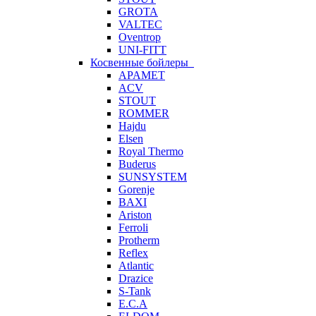
GROTA
VALTEC
Oventrop
UNI-FITT
Косвенные бойлеры
APAMET
ACV
STOUT
ROMMER
Hajdu
Elsen
Royal Thermo
Buderus
SUNSYSTEM
Gorenje
BAXI
Ariston
Ferroli
Protherm
Reflex
Atlantic
Drazice
S-Tank
E.C.A