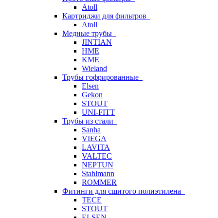
Atoll
Картриджи для фильтров
Atoll
Медные трубы
JINTIAN
HME
KME
Wieland
Трубы гофрированные
Elsen
Gekon
STOUT
UNI-FITT
Трубы из стали
Sanha
VIEGA
LAVITA
VALTEC
NEPTUN
Stahlmann
ROMMER
Фитинги для сшитого полиэтилена
TECE
STOUT
ELSEN