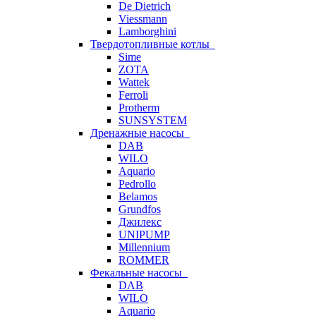
De Dietrich
Viessmann
Lamborghini
Твердотопливные котлы
Sime
ZOTA
Wattek
Ferroli
Protherm
SUNSYSTEM
Дренажные насосы
DAB
WILO
Aquario
Pedrollo
Belamos
Grundfos
Джилекс
UNIPUMP
Millennium
ROMMER
Фекальные насосы
DAB
WILO
Aquario