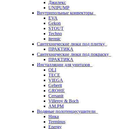
Джилекс
UNIPUMP
Внутрипольные конвекторы
EVA
Gekon
STOUT
Techno
itermic
Сантехнические люки под плитку
ПРАКТИКА
Сантехнические люки под покраску
ПРАКТИКА
Инсталляции для унитазов
OLI
TECE
VIEGA
Geberit
GROHE
Cersanit
Villeroy & Boch
AM.PM
Водяные полотенцесушители
Ника
Terminus
Energy