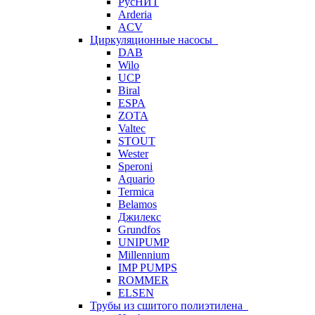
РусНИТ
Arderia
ACV
Циркуляционные насосы
DAB
Wilo
UCP
Biral
ESPA
ZOTA
Valtec
STOUT
Wester
Speroni
Aquario
Termica
Belamos
Джилекс
Grundfos
UNIPUMP
Millennium
IMP PUMPS
ROMMER
ELSEN
Трубы из сшитого полиэтилена