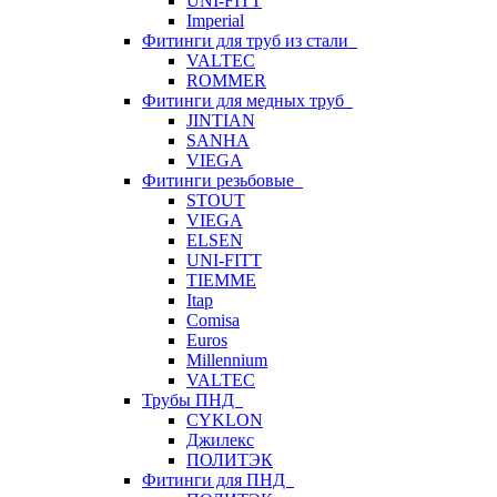
UNI-FITT
Imperial
Фитинги для труб из стали
VALTEC
ROMMER
Фитинги для медных труб
JINTIAN
SANHA
VIEGA
Фитинги резьбовые
STOUT
VIEGA
ELSEN
UNI-FITT
TIEMME
Itap
Comisa
Euros
Millennium
VALTEC
Трубы ПНД
CYKLON
Джилекс
ПОЛИТЭК
Фитинги для ПНД