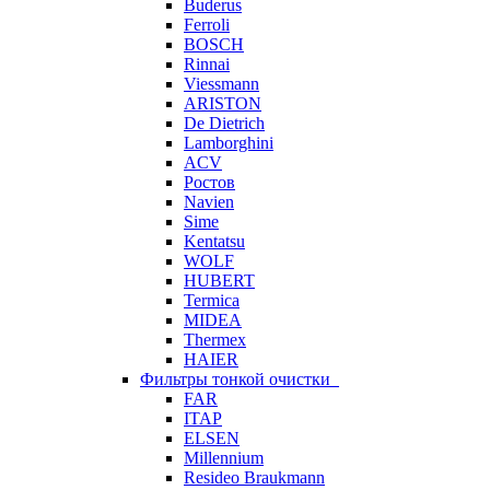
Buderus
Ferroli
BOSCH
Rinnai
Viessmann
ARISTON
De Dietrich
Lamborghini
ACV
Ростов
Navien
Sime
Kentatsu
WOLF
HUBERT
Termica
MIDEA
Thermex
HAIER
Фильтры тонкой очистки
FAR
ITAP
ELSEN
Millennium
Resideo Braukmann