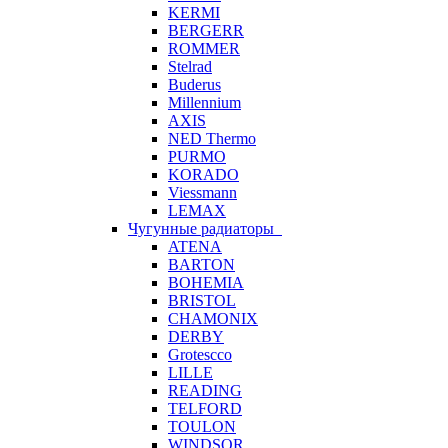
KERMI
BERGERR
ROMMER
Stelrad
Buderus
Millennium
AXIS
NED Thermo
PURMO
KORADO
Viessmann
LEMAX
Чугунные радиаторы
ATENA
BARTON
BOHEMIA
BRISTOL
CHAMONIX
DERBY
Grotescco
LILLE
READING
TELFORD
TOULON
WINDSOR