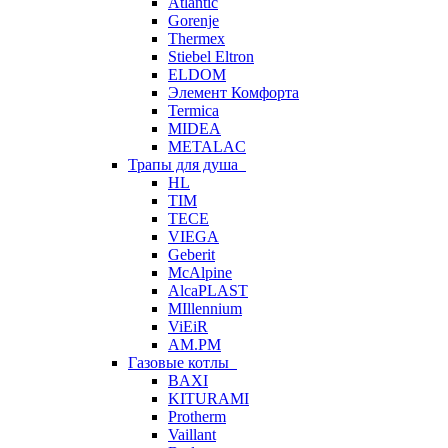
Atlantic
Gorenje
Thermex
Stiebel Eltron
ELDOM
Элемент Комфорта
Termica
MIDEA
METALAC
Трапы для душа
HL
TIM
TECE
VIEGA
Geberit
McAlpine
AlcaPLAST
MIllennium
ViEiR
AM.PM
Газовые котлы
BAXI
KITURAMI
Protherm
Vaillant