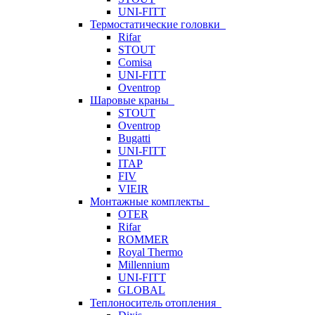
UNI-FITT
Термостатические головки
Rifar
STOUT
Comisa
UNI-FITT
Oventrop
Шаровые краны
STOUT
Oventrop
Bugatti
UNI-FITT
ITAP
FIV
VIEIR
Монтажные комплекты
OTER
Rifar
ROMMER
Royal Thermo
Millennium
UNI-FITT
GLOBAL
Теплоноситель отопления