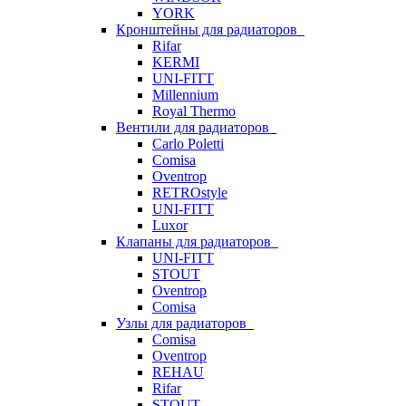
YORK
Кронштейны для радиаторов
Rifar
KERMI
UNI-FITT
Millennium
Royal Thermo
Вентили для радиаторов
Carlo Poletti
Comisa
Oventrop
RETROstyle
UNI-FITT
Luxor
Клапаны для радиаторов
UNI-FITT
STOUT
Oventrop
Comisa
Узлы для радиаторов
Comisa
Oventrop
REHAU
Rifar
STOUT