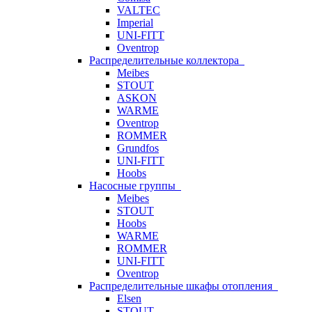
VALTEC
Imperial
UNI-FITT
Oventrop
Распределительные коллектора
Meibes
STOUT
ASKON
WARME
Oventrop
ROMMER
Grundfos
UNI-FITT
Hoobs
Насосные группы
Meibes
STOUT
Hoobs
WARME
ROMMER
UNI-FITT
Oventrop
Распределительные шкафы отопления
Elsen
STOUT