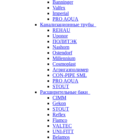
Banninger
Valfex
Imperial
PRO AQUA
Канализационные трубы
REHAU
Uponor
ПОЛИТЭК
Nashorn
Ostendorf
Millennium
Cosmoplast
Агригазполимер
CON-PIPE SML
PRO AQUA
STOUT
Расширительные баки
CIMM
Gekon
STOUT
Reflex
Flamco
VALTEC
UNI-FITT
Belamos