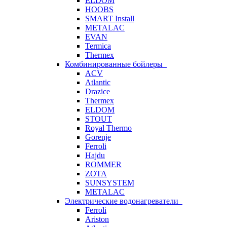
ELDOM
HOOBS
SMART Install
METALAC
EVAN
Termica
Thermex
Комбинированные бойлеры
ACV
Atlantic
Drazice
Thermex
ELDOM
STOUT
Royal Thermo
Gorenje
Ferroli
Hajdu
ROMMER
ZOTA
SUNSYSTEM
METALAC
Электрические водонагреватели
Ferroli
Ariston