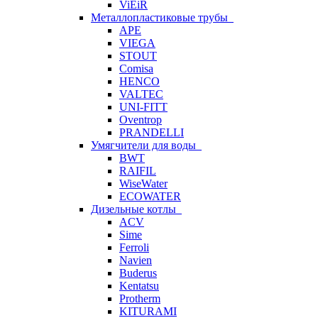
ViEiR
Металлопластиковые трубы
APE
VIEGA
STOUT
Comisa
HENCO
VALTEC
UNI-FITT
Oventrop
PRANDELLI
Умягчители для воды
BWT
RAIFIL
WiseWater
ECOWATER
Дизельные котлы
ACV
Sime
Ferroli
Navien
Buderus
Kentatsu
Protherm
KITURAMI