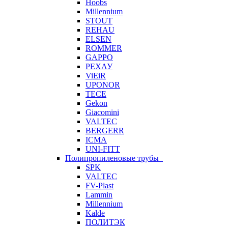
Hoobs
Millennium
STOUT
REHAU
ELSEN
ROMMER
GAPPO
РЕХАУ
ViEiR
UPONOR
TECE
Gekon
Giacomini
VALTEC
BERGERR
ICMA
UNI-FITT
Полипропиленовые трубы
SPK
VALTEC
FV-Plast
Lammin
Millennium
Kalde
ПОЛИТЭК