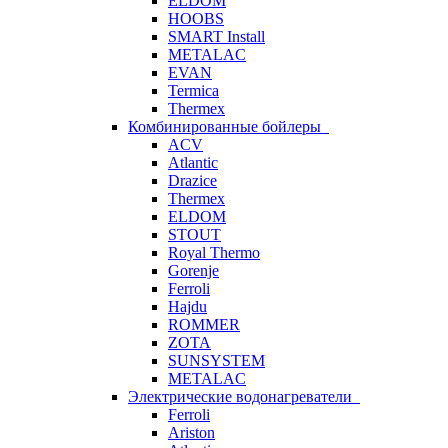
ELDOM
HOOBS
SMART Install
METALAC
EVAN
Termica
Thermex
Комбинированные бойлеры
ACV
Atlantic
Drazice
Thermex
ELDOM
STOUT
Royal Thermo
Gorenje
Ferroli
Hajdu
ROMMER
ZOTA
SUNSYSTEM
METALAC
Электрические водонагреватели
Ferroli
Ariston