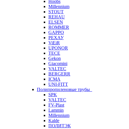
Hoobs
Millennium
STOUT
REHAU
ELSEN
ROMMER
GAPPO
РЕХАУ
ViEiR
UPONOR
TECE
Gekon
Giacomini
VALTEC
BERGERR
ICMA
UNI-FITT
Полипропиленовые трубы
SPK
VALTEC
FV-Plast
Lammin
Millennium
Kalde
ПОЛИТЭК