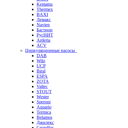
Kentatsu
Thermex
BAXI
Лемакс
Navien
Бастион
РусНИТ
Arderia
ACV
Циркуляционные насосы
DAB
Wilo
UCP
Biral
ESPA
ZOTA
Valtec
STOUT
Wester
Speroni
Aquario
Termica
Belamos
Джилекс
Grundfos