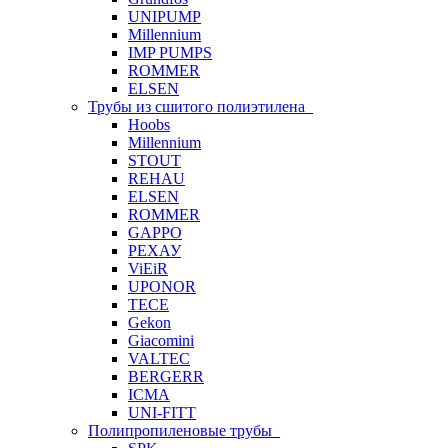
UNIPUMP
Millennium
IMP PUMPS
ROMMER
ELSEN
Трубы из сшитого полиэтилена
Hoobs
Millennium
STOUT
REHAU
ELSEN
ROMMER
GAPPO
РЕХАУ
ViEiR
UPONOR
TECE
Gekon
Giacomini
VALTEC
BERGERR
ICMA
UNI-FITT
Полипропиленовые трубы