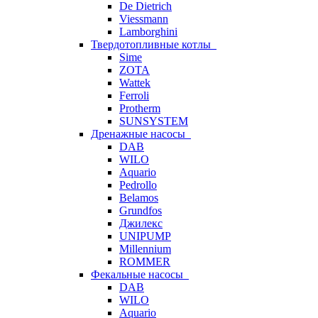
De Dietrich
Viessmann
Lamborghini
Твердотопливные котлы
Sime
ZOTA
Wattek
Ferroli
Protherm
SUNSYSTEM
Дренажные насосы
DAB
WILO
Aquario
Pedrollo
Belamos
Grundfos
Джилекс
UNIPUMP
Millennium
ROMMER
Фекальные насосы
DAB
WILO
Aquario