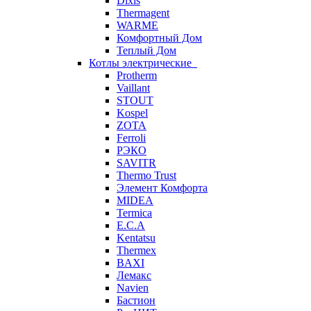
Dixis
Thermagent
WARME
Комфортный Дом
Теплый Дом
Котлы электрические
Protherm
Vaillant
STOUT
Kospel
ZOTA
Ferroli
РЭКО
SAVITR
Thermo Trust
Элемент Комфорта
MIDEA
Termica
E.C.A
Kentatsu
Thermex
BAXI
Лемакс
Navien
Бастион