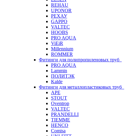
REHAU
UPONOR
РЕХАУ
GAPPO
VALTEC
HOOBS
PRO AQUA
ViEiR
Millennium
ROMMER
Фитинги для полипропиленовых труб
PRO AQUA
Lammin
ПОЛИТЭК
Kalde
Фитинги для металлопластиковых труб
APE
STOUT
Oventrop
VALTEC
PRANDELLI
TIEMME
HENCO
Comisa