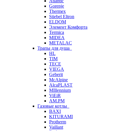
Atlantic
Gorenje
Thermex
Stiebel Eltron
ELDOM
Элемент Комфорта
Termica
MIDEA
METALAC
Трапы для душа
HL
TIM
TECE
VIEGA
Geberit
McAlpine
AlcaPLAST
MIllennium
ViEiR
AM.PM
Газовые котлы
BAXI
KITURAMI
Protherm
Vaillant