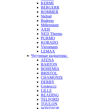
KERMI
BERGERR
ROMMER
Stelrad
Buderus
Millennium
AXIS
NED Thermo
PURMO
KORADO
Viessmann
LEMAX
Чугунные радиаторы
ATENA
BARTON
BOHEMIA
BRISTOL
CHAMONIX
DERBY
Grotescco
LILLE
READING
TELFORD
TOULON
WINDSOR