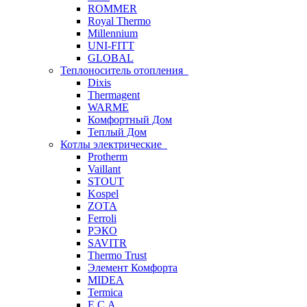
ROMMER
Royal Thermo
Millennium
UNI-FITT
GLOBAL
Теплоноситель отопления
Dixis
Thermagent
WARME
Комфортный Дом
Теплый Дом
Котлы электрические
Protherm
Vaillant
STOUT
Kospel
ZOTA
Ferroli
РЭКО
SAVITR
Thermo Trust
Элемент Комфорта
MIDEA
Termica
E.C.A