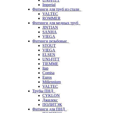
UNI-FITT
Imperial
Фитинги для труб из стали
VALTEC
ROMMER
Фитинги для медных труб
JINTIAN
SANHA
VIEGA
Фитинги резьбовые
STOUT
VIEGA
ELSEN
UNI-FITT
TIEMME
Itap
Comisa
Euros
Millennium
VALTEC
Трубы ПНД
CYKLON
Джилекс
ПОЛИТЭК
Фитинги для ПНД