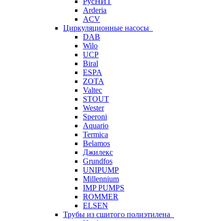
РусНИТ
Arderia
ACV
Циркуляционные насосы
DAB
Wilo
UCP
Biral
ESPA
ZOTA
Valtec
STOUT
Wester
Speroni
Aquario
Termica
Belamos
Джилекс
Grundfos
UNIPUMP
Millennium
IMP PUMPS
ROMMER
ELSEN
Трубы из сшитого полиэтилена