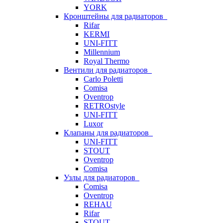
YORK
Кронштейны для радиаторов
Rifar
KERMI
UNI-FITT
Millennium
Royal Thermo
Вентили для радиаторов
Carlo Poletti
Comisa
Oventrop
RETROstyle
UNI-FITT
Luxor
Клапаны для радиаторов
UNI-FITT
STOUT
Oventrop
Comisa
Узлы для радиаторов
Comisa
Oventrop
REHAU
Rifar
STOUT