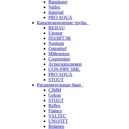
Banninger
Valfex
Imperial
PRO AQUA
Канализационные трубы
REHAU
Uponor
ПОЛИТЭК
Nashorn
Ostendorf
Millennium
Cosmoplast
Агригазполимер
CON-PIPE SML
PRO AQUA
STOUT
Расширительные баки
CIMM
Gekon
STOUT
Reflex
Flamco
VALTEC
UNI-FITT
Belamos