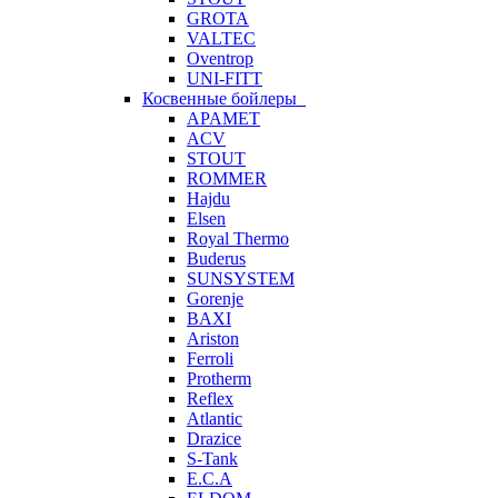
GROTA
VALTEC
Oventrop
UNI-FITT
Косвенные бойлеры
APAMET
ACV
STOUT
ROMMER
Hajdu
Elsen
Royal Thermo
Buderus
SUNSYSTEM
Gorenje
BAXI
Ariston
Ferroli
Protherm
Reflex
Atlantic
Drazice
S-Tank
E.C.A