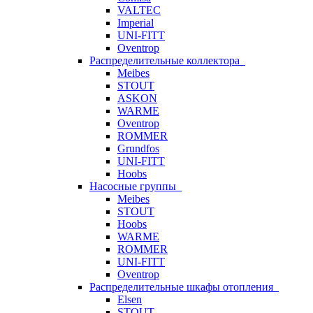
VALTEC
Imperial
UNI-FITT
Oventrop
Распределительные коллектора
Meibes
STOUT
ASKON
WARME
Oventrop
ROMMER
Grundfos
UNI-FITT
Hoobs
Насосные группы
Meibes
STOUT
Hoobs
WARME
ROMMER
UNI-FITT
Oventrop
Распределительные шкафы отопления
Elsen
STOUT