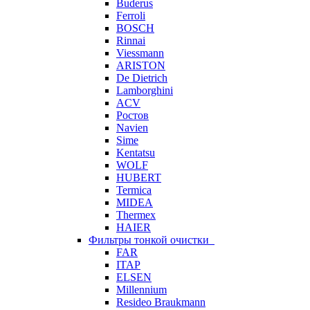
Buderus
Ferroli
BOSCH
Rinnai
Viessmann
ARISTON
De Dietrich
Lamborghini
ACV
Ростов
Navien
Sime
Kentatsu
WOLF
HUBERT
Termica
MIDEA
Thermex
HAIER
Фильтры тонкой очистки
FAR
ITAP
ELSEN
Millennium
Resideo Braukmann