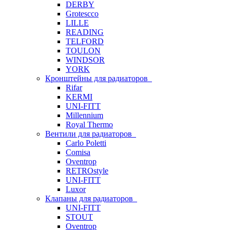
DERBY
Grotescco
LILLE
READING
TELFORD
TOULON
WINDSOR
YORK
Кронштейны для радиаторов
Rifar
KERMI
UNI-FITT
Millennium
Royal Thermo
Вентили для радиаторов
Carlo Poletti
Comisa
Oventrop
RETROstyle
UNI-FITT
Luxor
Клапаны для радиаторов
UNI-FITT
STOUT
Oventrop