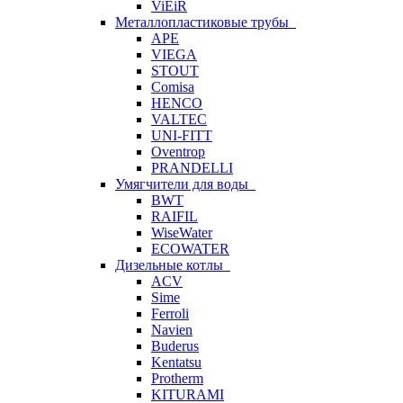
ViEiR
Металлопластиковые трубы
APE
VIEGA
STOUT
Comisa
HENCO
VALTEC
UNI-FITT
Oventrop
PRANDELLI
Умягчители для воды
BWT
RAIFIL
WiseWater
ECOWATER
Дизельные котлы
ACV
Sime
Ferroli
Navien
Buderus
Kentatsu
Protherm
KITURAMI