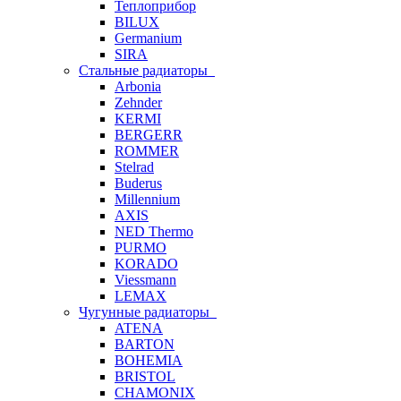
Теплоприбор
BILUX
Germanium
SIRA
Стальные радиаторы
Arbonia
Zehnder
KERMI
BERGERR
ROMMER
Stelrad
Buderus
Millennium
AXIS
NED Thermo
PURMO
KORADO
Viessmann
LEMAX
Чугунные радиаторы
ATENA
BARTON
BOHEMIA
BRISTOL
CHAMONIX