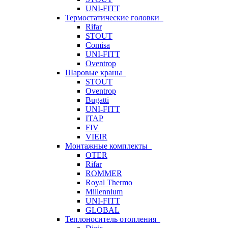
UNI-FITT
Термостатические головки
Rifar
STOUT
Comisa
UNI-FITT
Oventrop
Шаровые краны
STOUT
Oventrop
Bugatti
UNI-FITT
ITAP
FIV
VIEIR
Монтажные комплекты
OTER
Rifar
ROMMER
Royal Thermo
Millennium
UNI-FITT
GLOBAL
Теплоноситель отопления