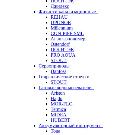
ПОЛИТЭК
Джилекс
Фитинги канализационные
REHAU
UPONOR
Millennium
CON-PIPE SML
Агригазполимер
Ostendorf
ПОЛИТЭК
PRO AQUA
STOUT
Сервоприводы
Danfoss
Гидравлические стрелки
STOUT
Газовые водонагреватели
Ariston
Hajdu
MOR-FLO
Termica
MIDEA
HUBERT
Аккумуляторный инструмент
Toua