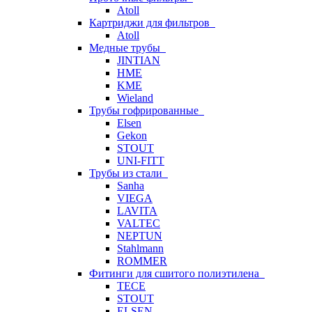
Atoll
Картриджи для фильтров
Atoll
Медные трубы
JINTIAN
HME
KME
Wieland
Трубы гофрированные
Elsen
Gekon
STOUT
UNI-FITT
Трубы из стали
Sanha
VIEGA
LAVITA
VALTEC
NEPTUN
Stahlmann
ROMMER
Фитинги для сшитого полиэтилена
TECE
STOUT
ELSEN