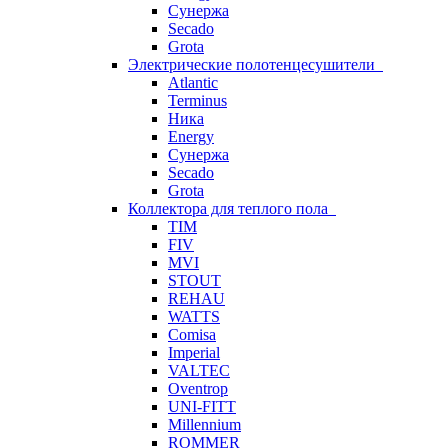
Сунержа
Secado
Grota
Электрические полотенцесушители
Atlantic
Terminus
Ника
Energy
Сунержа
Secado
Grota
Коллектора для теплого пола
TIM
FIV
MVI
STOUT
REHAU
WATTS
Comisa
Imperial
VALTEC
Oventrop
UNI-FITT
Millennium
ROMMER