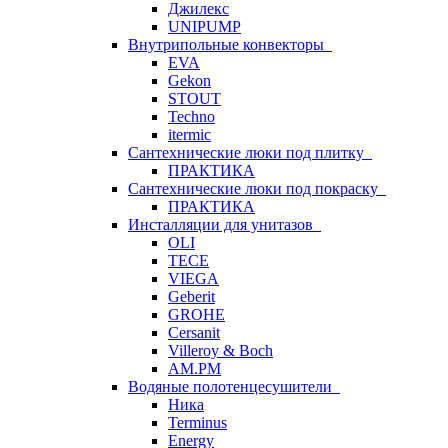
Джилекс
UNIPUMP
Внутрипольные конвекторы
EVA
Gekon
STOUT
Techno
itermic
Сантехнические люки под плитку
ПРАКТИКА
Сантехнические люки под покраску
ПРАКТИКА
Инсталляции для унитазов
OLI
TECE
VIEGA
Geberit
GROHE
Cersanit
Villeroy & Boch
AM.PM
Водяные полотенцесушители
Ника
Terminus
Energy