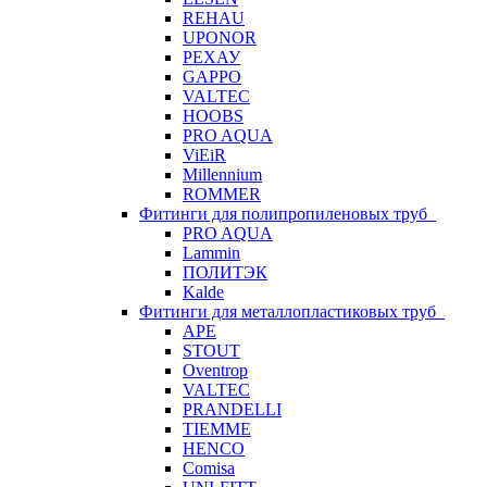
REHAU
UPONOR
РЕХАУ
GAPPO
VALTEC
HOOBS
PRO AQUA
ViEiR
Millennium
ROMMER
Фитинги для полипропиленовых труб
PRO AQUA
Lammin
ПОЛИТЭК
Kalde
Фитинги для металлопластиковых труб
APE
STOUT
Oventrop
VALTEC
PRANDELLI
TIEMME
HENCO
Comisa