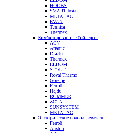
ELDOM
HOOBS
SMART Install
METALAC
EVAN
Termica
Thermex
Комбинированные бойлеры
ACV
Atlantic
Drazice
Thermex
ELDOM
STOUT
Royal Thermo
Gorenje
Ferroli
Hajdu
ROMMER
ZOTA
SUNSYSTEM
METALAC
Электрические водонагреватели
Ferroli
Ariston