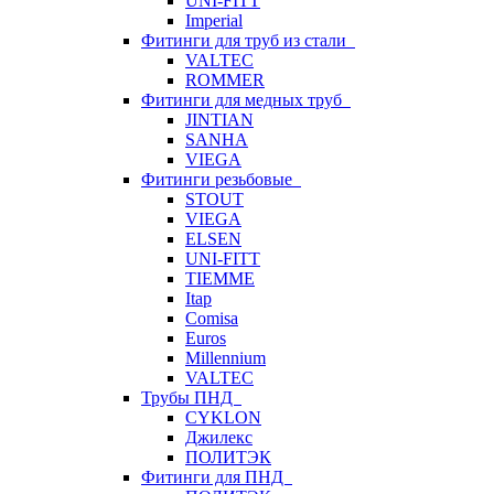
UNI-FITT
Imperial
Фитинги для труб из стали
VALTEC
ROMMER
Фитинги для медных труб
JINTIAN
SANHA
VIEGA
Фитинги резьбовые
STOUT
VIEGA
ELSEN
UNI-FITT
TIEMME
Itap
Comisa
Euros
Millennium
VALTEC
Трубы ПНД
CYKLON
Джилекс
ПОЛИТЭК
Фитинги для ПНД