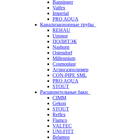
Banninger
Valfex
Imperial
PRO AQUA
Канализационные трубы
REHAU
Uponor
ПОЛИТЭК
Nashorn
Ostendorf
Millennium
Cosmoplast
Агригазполимер
CON-PIPE SML
PRO AQUA
STOUT
Расширительные баки
CIMM
Gekon
STOUT
Reflex
Flamco
VALTEC
UNI-FITT
Belamos