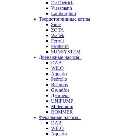
De Dietrich
Viessmann
Lamborghini
Твердотопливные котлы
Sime
ZOTA
Wattek
Ferroli
Protherm
SUNSYSTEM
Дренажные насосы
DAB
WILO
Aquario
Pedrollo
Belamos
Grundfos
Джилекс
UNIPUMP
Millennium
ROMMER
Фекальные насосы
DAB
WILO
Aquario