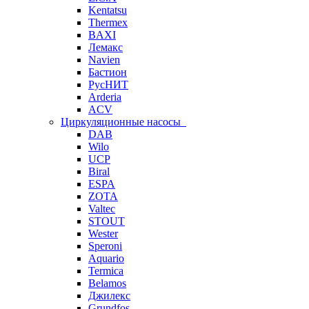
Kentatsu
Thermex
BAXI
Лемакс
Navien
Бастион
РусНИТ
Arderia
ACV
Циркуляционные насосы
DAB
Wilo
UCP
Biral
ESPA
ZOTA
Valtec
STOUT
Wester
Speroni
Aquario
Termica
Belamos
Джилекс
Grundfos