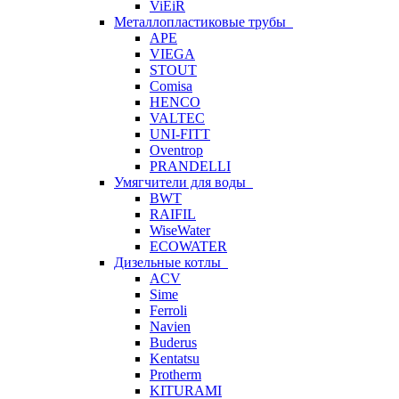
ViEiR
Металлопластиковые трубы
APE
VIEGA
STOUT
Comisa
HENCO
VALTEC
UNI-FITT
Oventrop
PRANDELLI
Умягчители для воды
BWT
RAIFIL
WiseWater
ECOWATER
Дизельные котлы
ACV
Sime
Ferroli
Navien
Buderus
Kentatsu
Protherm
KITURAMI