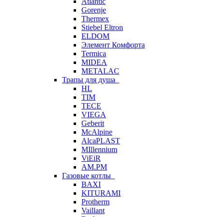
Atlantic
Gorenje
Thermex
Stiebel Eltron
ELDOM
Элемент Комфорта
Termica
MIDEA
METALAC
Трапы для душа
HL
TIM
TECE
VIEGA
Geberit
McAlpine
AlcaPLAST
MIllennium
ViEiR
AM.PM
Газовые котлы
BAXI
KITURAMI
Protherm
Vaillant