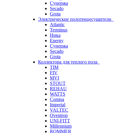
Сунержа
Secado
Grota
Электрические полотенцесушители
Atlantic
Terminus
Ника
Energy
Сунержа
Secado
Grota
Коллектора для теплого пола
TIM
FIV
MVI
STOUT
REHAU
WATTS
Comisa
Imperial
VALTEC
Oventrop
UNI-FITT
Millennium
ROMMER