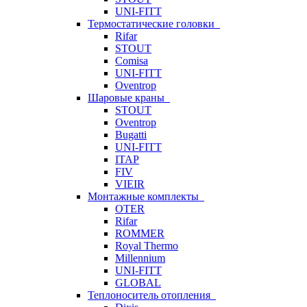
UNI-FITT
Термостатические головки
Rifar
STOUT
Comisa
UNI-FITT
Oventrop
Шаровые краны
STOUT
Oventrop
Bugatti
UNI-FITT
ITAP
FIV
VIEIR
Монтажные комплекты
OTER
Rifar
ROMMER
Royal Thermo
Millennium
UNI-FITT
GLOBAL
Теплоноситель отопления