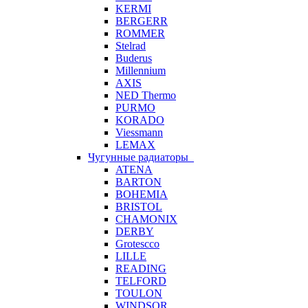
KERMI
BERGERR
ROMMER
Stelrad
Buderus
Millennium
AXIS
NED Thermo
PURMO
KORADO
Viessmann
LEMAX
Чугунные радиаторы
ATENA
BARTON
BOHEMIA
BRISTOL
CHAMONIX
DERBY
Grotescco
LILLE
READING
TELFORD
TOULON
WINDSOR