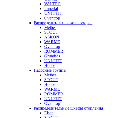
VALTEC
Imperial
UNI-FITT
Oventrop
Распределительные коллектора
Meibes
STOUT
ASKON
WARME
Oventrop
ROMMER
Grundfos
UNI-FITT
Hoobs
Насосные группы
Meibes
STOUT
Hoobs
WARME
ROMMER
UNI-FITT
Oventrop
Распределительные шкафы отопления
Elsen
STOUT