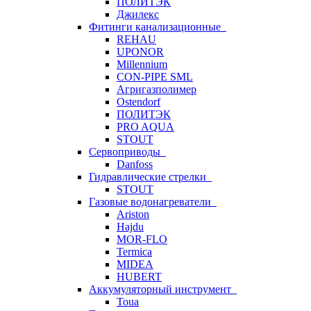
ПОЛИТЭК
Джилекс
Фитинги канализационные
REHAU
UPONOR
Millennium
CON-PIPE SML
Агригазполимер
Ostendorf
ПОЛИТЭК
PRO AQUA
STOUT
Сервоприводы
Danfoss
Гидравлические стрелки
STOUT
Газовые водонагреватели
Ariston
Hajdu
MOR-FLO
Termica
MIDEA
HUBERT
Аккумуляторный инструмент
Toua