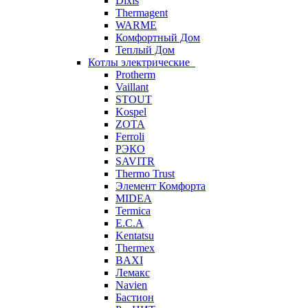
Dixis
Thermagent
WARME
Комфортный Дом
Теплый Дом
Котлы электрические
Protherm
Vaillant
STOUT
Kospel
ZOTA
Ferroli
РЭКО
SAVITR
Thermo Trust
Элемент Комфорта
MIDEA
Termica
E.C.A
Kentatsu
Thermex
BAXI
Лемакс
Navien
Бастион