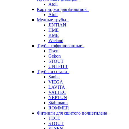
Atoll
Картриджи для фильтров
Atoll
Медные трубы
JINTIAN
HME
KME
Wieland
Трубы гофрированные
Elsen
Gekon
STOUT
UNI-FITT
Трубы из стали
Sanha
VIEGA
LAVITA
VALTEC
NEPTUN
Stahlmann
ROMMER
Фитинги для сшитого полиэтилена
TECE
STOUT
ELSEN