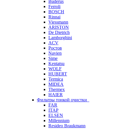
Buderus
Ferroli
BOSCH
Rinnai
Viessmann
ARISTON
De Dietrich
Lamborghini
ACV
Ростов
Navien
Sime
Kentatsu
WOLF
HUBERT
Termica
MIDEA
Thermex
HAIER
Фильтры тонкой очистки
FAR
ITAP
ELSEN
Millennium
Resideo Braukmann