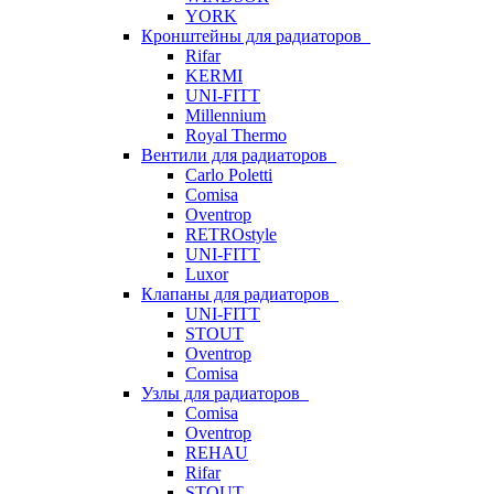
YORK
Кронштейны для радиаторов
Rifar
KERMI
UNI-FITT
Millennium
Royal Thermo
Вентили для радиаторов
Carlo Poletti
Comisa
Oventrop
RETROstyle
UNI-FITT
Luxor
Клапаны для радиаторов
UNI-FITT
STOUT
Oventrop
Comisa
Узлы для радиаторов
Comisa
Oventrop
REHAU
Rifar
STOUT