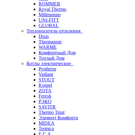
ROMMER
Royal Thermo
Millennium
UNI-FITT
GLOBAL
Теплоноситель отопления
Dixis
Thermagent
WARME
Комфортный Дом
Теплый Дом
Котлы электрические
Protherm
Vaillant
STOUT
Kospel
ZOTA
Ferroli
РЭКО
SAVITR
Thermo Trust
Элемент Комфорта
MIDEA
Termica
E.C.A