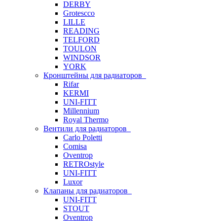
DERBY
Grotescco
LILLE
READING
TELFORD
TOULON
WINDSOR
YORK
Кронштейны для радиаторов
Rifar
KERMI
UNI-FITT
Millennium
Royal Thermo
Вентили для радиаторов
Carlo Poletti
Comisa
Oventrop
RETROstyle
UNI-FITT
Luxor
Клапаны для радиаторов
UNI-FITT
STOUT
Oventrop