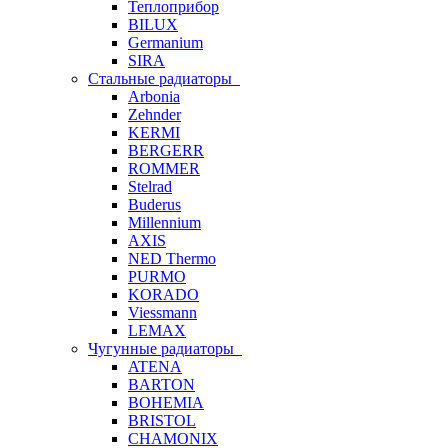
Теплоприбор
BILUX
Germanium
SIRA
Стальные радиаторы
Arbonia
Zehnder
KERMI
BERGERR
ROMMER
Stelrad
Buderus
Millennium
AXIS
NED Thermo
PURMO
KORADO
Viessmann
LEMAX
Чугунные радиаторы
ATENA
BARTON
BOHEMIA
BRISTOL
CHAMONIX