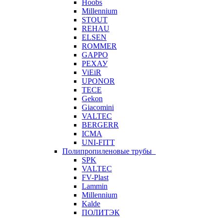
Hoobs
Millennium
STOUT
REHAU
ELSEN
ROMMER
GAPPO
РЕХАУ
ViEiR
UPONOR
TECE
Gekon
Giacomini
VALTEC
BERGERR
ICMA
UNI-FITT
Полипропиленовые трубы
SPK
VALTEC
FV-Plast
Lammin
Millennium
Kalde
ПОЛИТЭК