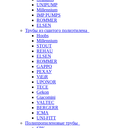
UNIPUMP
Millennium
IMP PUMPS
ROMMER
ELSEN
Трубы из сшитого полиэтилена
Hoobs
Millennium
STOUT
REHAU
ELSEN
ROMMER
GAPPO
РЕХАУ
ViEiR
UPONOR
TECE
Gekon
Giacomini
VALTEC
BERGERR
ICMA
UNI-FITT
Полипропиленовые трубы