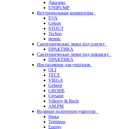
Джилекс
UNIPUMP
Внутрипольные конвекторы
EVA
Gekon
STOUT
Techno
itermic
Сантехнические люки под плитку
ПРАКТИКА
Сантехнические люки под покраску
ПРАКТИКА
Инсталляции для унитазов
OLI
TECE
VIEGA
Geberit
GROHE
Cersanit
Villeroy & Boch
AM.PM
Водяные полотенцесушители
Ника
Terminus
Energy