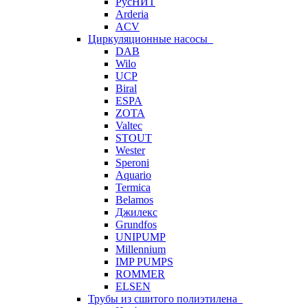
РусНИТ
Arderia
ACV
Циркуляционные насосы
DAB
Wilo
UCP
Biral
ESPA
ZOTA
Valtec
STOUT
Wester
Speroni
Aquario
Termica
Belamos
Джилекс
Grundfos
UNIPUMP
Millennium
IMP PUMPS
ROMMER
ELSEN
Трубы из сшитого полиэтилена