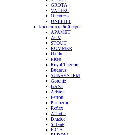
GROTA
VALTEC
Oventrop
UNI-FITT
Косвенные бойлеры
APAMET
ACV
STOUT
ROMMER
Hajdu
Elsen
Royal Thermo
Buderus
SUNSYSTEM
Gorenje
BAXI
Ariston
Ferroli
Protherm
Reflex
Atlantic
Drazice
S-Tank
E.C.A