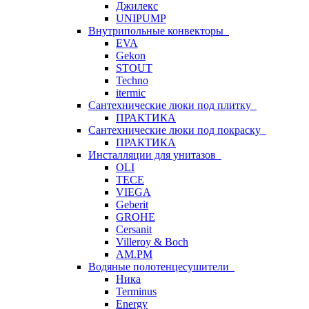
Джилекс
UNIPUMP
Внутрипольные конвекторы
EVA
Gekon
STOUT
Techno
itermic
Сантехнические люки под плитку
ПРАКТИКА
Сантехнические люки под покраску
ПРАКТИКА
Инсталляции для унитазов
OLI
TECE
VIEGA
Geberit
GROHE
Cersanit
Villeroy & Boch
AM.PM
Водяные полотенцесушители
Ника
Terminus
Energy