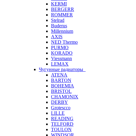
KERMI
BERGERR
ROMMER
Stelrad
Buderus
Millennium
AXIS
NED Thermo
PURMO
KORADO
Viessmann
LEMAX
Чугунные радиаторы
ATENA
BARTON
BOHEMIA
BRISTOL
CHAMONIX
DERBY
Grotescco
LILLE
READING
TELFORD
TOULON
WINDSOR