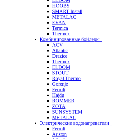
ELDOM
HOOBS
SMART Install
METALAC
EVAN
Termica
Thermex
Комбинированные бойлеры
ACV
Atlantic
Drazice
Thermex
ELDOM
STOUT
Royal Thermo
Gorenje
Ferroli
Hajdu
ROMMER
ZOTA
SUNSYSTEM
METALAC
Электрические водонагреватели
Ferroli
Ariston