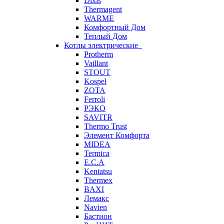
Dixis
Thermagent
WARME
Комфортный Дом
Теплый Дом
Котлы электрические
Protherm
Vaillant
STOUT
Kospel
ZOTA
Ferroli
РЭКО
SAVITR
Thermo Trust
Элемент Комфорта
MIDEA
Termica
E.C.A
Kentatsu
Thermex
BAXI
Лемакс
Navien
Бастион