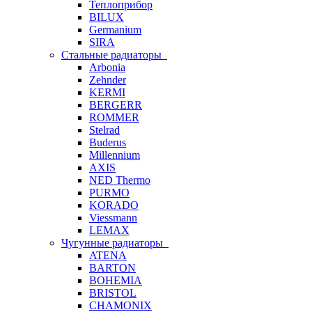
Теплоприбор
BILUX
Germanium
SIRA
Стальные радиаторы
Arbonia
Zehnder
KERMI
BERGERR
ROMMER
Stelrad
Buderus
Millennium
AXIS
NED Thermo
PURMO
KORADO
Viessmann
LEMAX
Чугунные радиаторы
ATENA
BARTON
BOHEMIA
BRISTOL
CHAMONIX