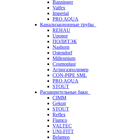
Banninger
Valfex
Imperial
PRO AQUA
Канализационные трубы
REHAU
Uponor
ПОЛИТЭК
Nashorn
Ostendorf
Millennium
Cosmoplast
Агригазполимер
CON-PIPE SML
PRO AQUA
STOUT
Расширительные баки
CIMM
Gekon
STOUT
Reflex
Flamco
VALTEC
UNI-FITT
Belamos