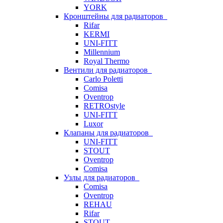
YORK
Кронштейны для радиаторов
Rifar
KERMI
UNI-FITT
Millennium
Royal Thermo
Вентили для радиаторов
Carlo Poletti
Comisa
Oventrop
RETROstyle
UNI-FITT
Luxor
Клапаны для радиаторов
UNI-FITT
STOUT
Oventrop
Comisa
Узлы для радиаторов
Comisa
Oventrop
REHAU
Rifar
STOUT