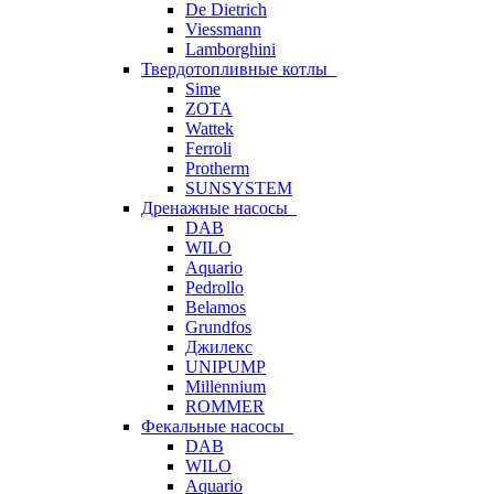
De Dietrich
Viessmann
Lamborghini
Твердотопливные котлы
Sime
ZOTA
Wattek
Ferroli
Protherm
SUNSYSTEM
Дренажные насосы
DAB
WILO
Aquario
Pedrollo
Belamos
Grundfos
Джилекс
UNIPUMP
Millennium
ROMMER
Фекальные насосы
DAB
WILO
Aquario