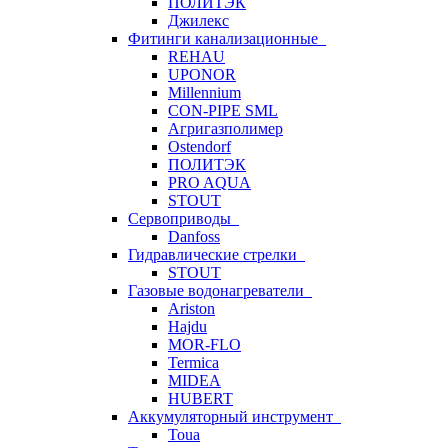
ПОЛИТЭК
Джилекс
Фитинги канализационные
REHAU
UPONOR
Millennium
CON-PIPE SML
Агригазполимер
Ostendorf
ПОЛИТЭК
PRO AQUA
STOUT
Сервоприводы
Danfoss
Гидравлические стрелки
STOUT
Газовые водонагреватели
Ariston
Hajdu
MOR-FLO
Termica
MIDEA
HUBERT
Аккумуляторный инструмент
Toua