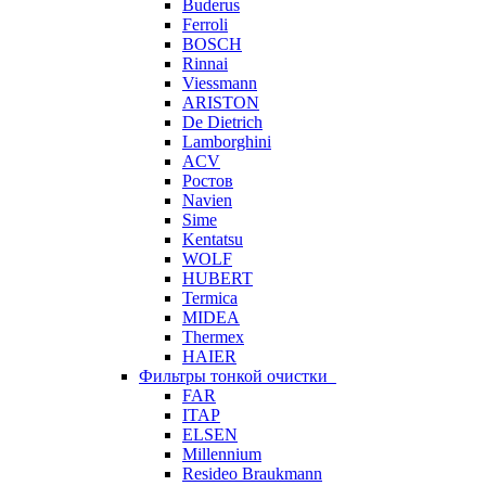
Buderus
Ferroli
BOSCH
Rinnai
Viessmann
ARISTON
De Dietrich
Lamborghini
ACV
Ростов
Navien
Sime
Kentatsu
WOLF
HUBERT
Termica
MIDEA
Thermex
HAIER
Фильтры тонкой очистки
FAR
ITAP
ELSEN
Millennium
Resideo Braukmann