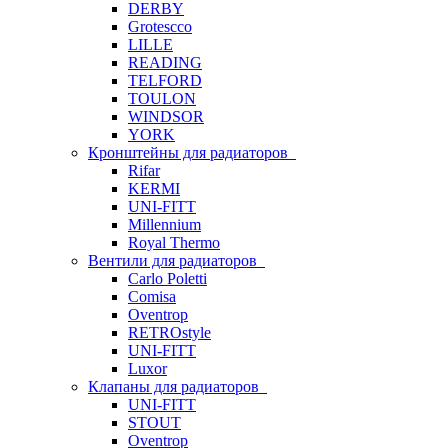
DERBY
Grotescco
LILLE
READING
TELFORD
TOULON
WINDSOR
YORK
Кронштейны для радиаторов
Rifar
KERMI
UNI-FITT
Millennium
Royal Thermo
Вентили для радиаторов
Carlo Poletti
Comisa
Oventrop
RETROstyle
UNI-FITT
Luxor
Клапаны для радиаторов
UNI-FITT
STOUT
Oventrop