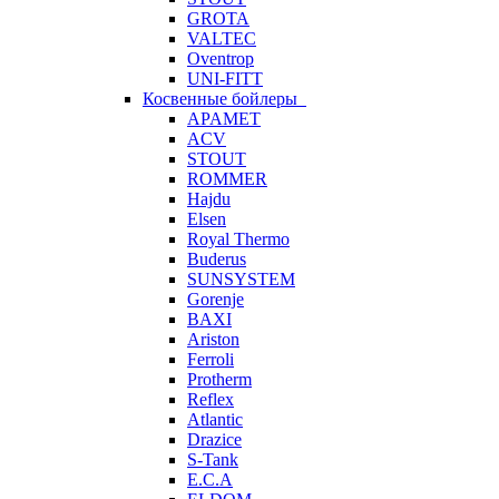
GROTA
VALTEC
Oventrop
UNI-FITT
Косвенные бойлеры
APAMET
ACV
STOUT
ROMMER
Hajdu
Elsen
Royal Thermo
Buderus
SUNSYSTEM
Gorenje
BAXI
Ariston
Ferroli
Protherm
Reflex
Atlantic
Drazice
S-Tank
E.C.A