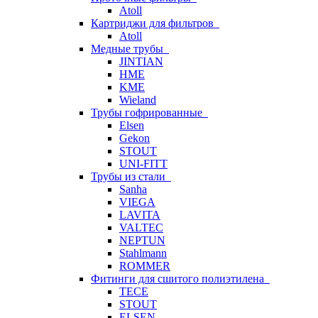
Atoll
Картриджи для фильтров
Atoll
Медные трубы
JINTIAN
HME
KME
Wieland
Трубы гофрированные
Elsen
Gekon
STOUT
UNI-FITT
Трубы из стали
Sanha
VIEGA
LAVITA
VALTEC
NEPTUN
Stahlmann
ROMMER
Фитинги для сшитого полиэтилена
TECE
STOUT
ELSEN