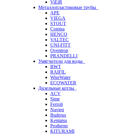
ViEiR
Металлопластиковые трубы
APE
VIEGA
STOUT
Comisa
HENCO
VALTEC
UNI-FITT
Oventrop
PRANDELLI
Умягчители для воды
BWT
RAIFIL
WiseWater
ECOWATER
Дизельные котлы
ACV
Sime
Ferroli
Navien
Buderus
Kentatsu
Protherm
KITURAMI