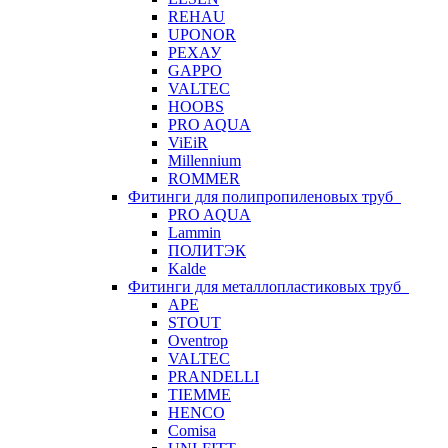
REHAU
UPONOR
РЕХАУ
GAPPO
VALTEC
HOOBS
PRO AQUA
ViEiR
Millennium
ROMMER
Фитинги для полипропиленовых труб
PRO AQUA
Lammin
ПОЛИТЭК
Kalde
Фитинги для металлопластиковых труб
APE
STOUT
Oventrop
VALTEC
PRANDELLI
TIEMME
HENCO
Comisa