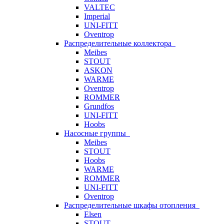
VALTEC
Imperial
UNI-FITT
Oventrop
Распределительные коллектора
Meibes
STOUT
ASKON
WARME
Oventrop
ROMMER
Grundfos
UNI-FITT
Hoobs
Насосные группы
Meibes
STOUT
Hoobs
WARME
ROMMER
UNI-FITT
Oventrop
Распределительные шкафы отопления
Elsen
STOUT