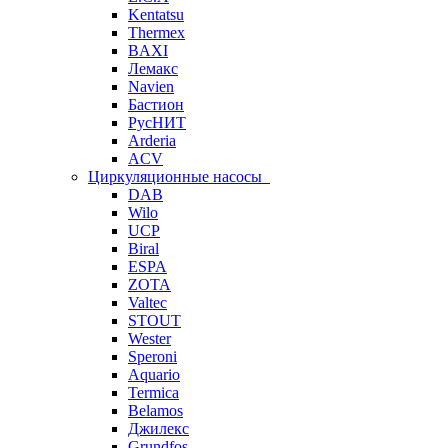
Kentatsu
Thermex
BAXI
Лемакс
Navien
Бастион
РусНИТ
Arderia
ACV
Циркуляционные насосы
DAB
Wilo
UCP
Biral
ESPA
ZOTA
Valtec
STOUT
Wester
Speroni
Aquario
Termica
Belamos
Джилекс
Grundfos