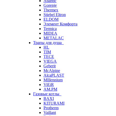
Atlantic
Gorenje
Thermex
Stiebel Eltron
ELDOM
Элемент Комфорта
Termica
MIDEA
METALAC
Трапы для душа
HL
TIM
TECE
VIEGA
Geberit
McAlpine
AlcaPLAST
MIllennium
ViEiR
AM.PM
Газовые котлы
BAXI
KITURAMI
Protherm
Vaillant