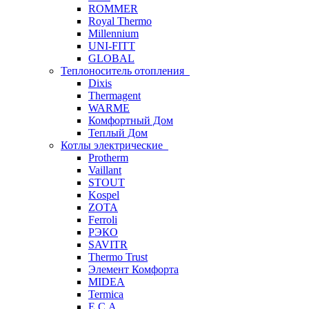
ROMMER
Royal Thermo
Millennium
UNI-FITT
GLOBAL
Теплоноситель отопления
Dixis
Thermagent
WARME
Комфортный Дом
Теплый Дом
Котлы электрические
Protherm
Vaillant
STOUT
Kospel
ZOTA
Ferroli
РЭКО
SAVITR
Thermo Trust
Элемент Комфорта
MIDEA
Termica
E.C.A