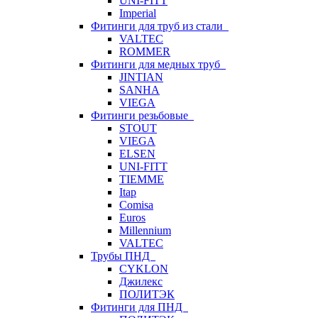
UNI-FITT
Imperial
Фитинги для труб из стали
VALTEC
ROMMER
Фитинги для медных труб
JINTIAN
SANHA
VIEGA
Фитинги резьбовые
STOUT
VIEGA
ELSEN
UNI-FITT
TIEMME
Itap
Comisa
Euros
Millennium
VALTEC
Трубы ПНД
CYKLON
Джилекс
ПОЛИТЭК
Фитинги для ПНД