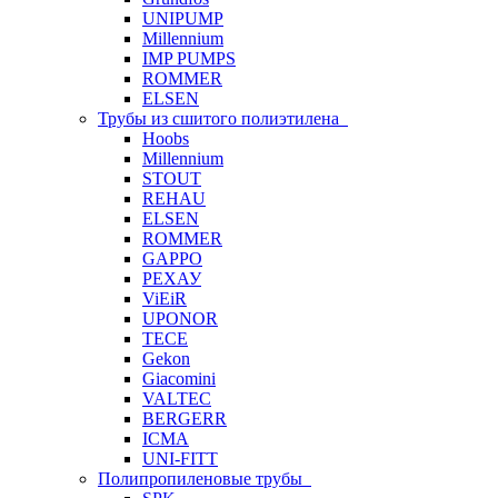
UNIPUMP
Millennium
IMP PUMPS
ROMMER
ELSEN
Трубы из сшитого полиэтилена
Hoobs
Millennium
STOUT
REHAU
ELSEN
ROMMER
GAPPO
РЕХАУ
ViEiR
UPONOR
TECE
Gekon
Giacomini
VALTEC
BERGERR
ICMA
UNI-FITT
Полипропиленовые трубы