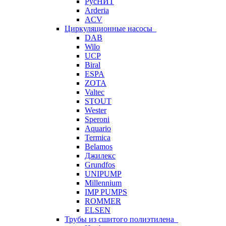
РусНИТ
Arderia
ACV
Циркуляционные насосы
DAB
Wilo
UCP
Biral
ESPA
ZOTA
Valtec
STOUT
Wester
Speroni
Aquario
Termica
Belamos
Джилекс
Grundfos
UNIPUMP
Millennium
IMP PUMPS
ROMMER
ELSEN
Трубы из сшитого полиэтилена