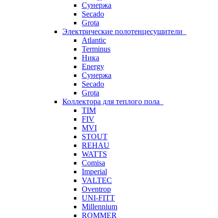
Сунержа
Secado
Grota
Электрические полотенцесушители
Atlantic
Terminus
Ника
Energy
Сунержа
Secado
Grota
Коллектора для теплого пола
TIM
FIV
MVI
STOUT
REHAU
WATTS
Comisa
Imperial
VALTEC
Oventrop
UNI-FITT
Millennium
ROMMER