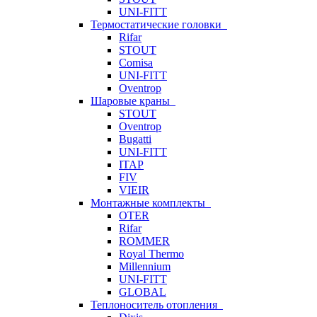
UNI-FITT
Термостатические головки
Rifar
STOUT
Comisa
UNI-FITT
Oventrop
Шаровые краны
STOUT
Oventrop
Bugatti
UNI-FITT
ITAP
FIV
VIEIR
Монтажные комплекты
OTER
Rifar
ROMMER
Royal Thermo
Millennium
UNI-FITT
GLOBAL
Теплоноситель отопления