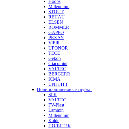
Hoobs
Millennium
STOUT
REHAU
ELSEN
ROMMER
GAPPO
РЕХАУ
ViEiR
UPONOR
TECE
Gekon
Giacomini
VALTEC
BERGERR
ICMA
UNI-FITT
Полипропиленовые трубы
SPK
VALTEC
FV-Plast
Lammin
Millennium
Kalde
ПОЛИТЭК