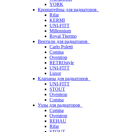
YORK
Кронштейны для радиаторов
Rifar
KERMI
UNI-FITT
Millennium
Royal Thermo
Вентили для радиаторов
Carlo Poletti
Comisa
Oventrop
RETROstyle
UNI-FITT
Luxor
Клапаны для радиаторов
UNI-FITT
STOUT
Oventrop
Comisa
Узлы для радиаторов
Comisa
Oventrop
REHAU
Rifar
STOUT