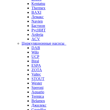
Kentatsu
Thermex
BAXI
Лемакс
Navien
Бастион
РусНИТ
Arderia
ACV
Циркуляционные насосы
DAB
Wilo
UCP
Biral
ESPA
ZOTA
Valtec
STOUT
Wester
Speroni
Aquario
Termica
Belamos
Джилекс
Grundfos