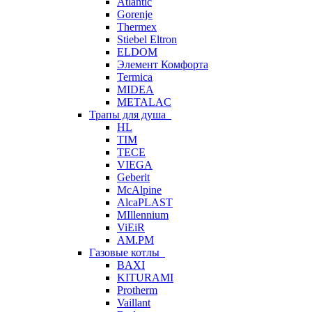
Atlantic
Gorenje
Thermex
Stiebel Eltron
ELDOM
Элемент Комфорта
Termica
MIDEA
METALAC
Трапы для душа
HL
TIM
TECE
VIEGA
Geberit
McAlpine
AlcaPLAST
MIllennium
ViEiR
AM.PM
Газовые котлы
BAXI
KITURAMI
Protherm
Vaillant