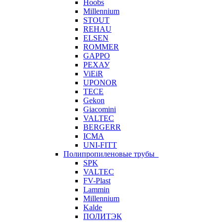
Hoobs
Millennium
STOUT
REHAU
ELSEN
ROMMER
GAPPO
РЕХАУ
ViEiR
UPONOR
TECE
Gekon
Giacomini
VALTEC
BERGERR
ICMA
UNI-FITT
Полипропиленовые трубы
SPK
VALTEC
FV-Plast
Lammin
Millennium
Kalde
ПОЛИТЭК