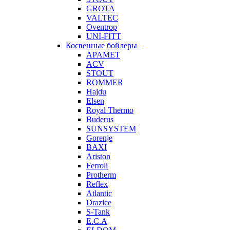
GROTA
VALTEC
Oventrop
UNI-FITT
Косвенные бойлеры
APAMET
ACV
STOUT
ROMMER
Hajdu
Elsen
Royal Thermo
Buderus
SUNSYSTEM
Gorenje
BAXI
Ariston
Ferroli
Protherm
Reflex
Atlantic
Drazice
S-Tank
E.C.A