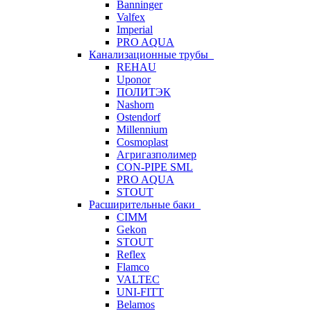
Banninger
Valfex
Imperial
PRO AQUA
Канализационные трубы
REHAU
Uponor
ПОЛИТЭК
Nashorn
Ostendorf
Millennium
Cosmoplast
Агригазполимер
CON-PIPE SML
PRO AQUA
STOUT
Расширительные баки
CIMM
Gekon
STOUT
Reflex
Flamco
VALTEC
UNI-FITT
Belamos