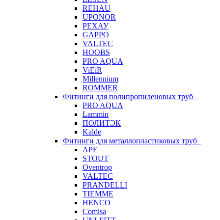
REHAU
UPONOR
РЕХАУ
GAPPO
VALTEC
HOOBS
PRO AQUA
ViEiR
Millennium
ROMMER
Фитинги для полипропиленовых труб
PRO AQUA
Lammin
ПОЛИТЭК
Kalde
Фитинги для металлопластиковых труб
APE
STOUT
Oventrop
VALTEC
PRANDELLI
TIEMME
HENCO
Comisa