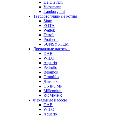
De Dietrich
Viessmann
Lamborghini
Твердотопливные котлы
Sime
ZOTA
Wattek
Ferroli
Protherm
SUNSYSTEM
Дренажные насосы
DAB
WILO
Aquario
Pedrollo
Belamos
Grundfos
Джилекс
UNIPUMP
Millennium
ROMMER
Фекальные насосы
DAB
WILO
Aquario