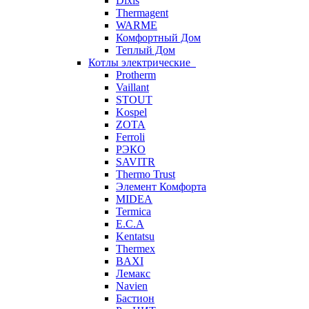
Dixis
Thermagent
WARME
Комфортный Дом
Теплый Дом
Котлы электрические
Protherm
Vaillant
STOUT
Kospel
ZOTA
Ferroli
РЭКО
SAVITR
Thermo Trust
Элемент Комфорта
MIDEA
Termica
E.C.A
Kentatsu
Thermex
BAXI
Лемакс
Navien
Бастион