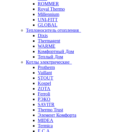
ROMMER
Royal Thermo
Millennium
UNI-FITT
GLOBAL
Теплоноситель отопления
Dixis
Thermagent
WARME
Комфортный Дом
Теплый Дом
Котлы электрические
Protherm
Vaillant
STOUT
Kospel
ZOTA
Ferroli
РЭКО
SAVITR
Thermo Trust
Элемент Комфорта
MIDEA
Termica
E.C.A