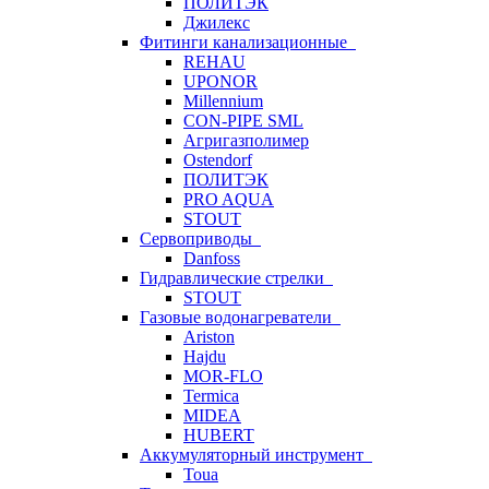
ПОЛИТЭК
Джилекс
Фитинги канализационные
REHAU
UPONOR
Millennium
CON-PIPE SML
Агригазполимер
Ostendorf
ПОЛИТЭК
PRO AQUA
STOUT
Сервоприводы
Danfoss
Гидравлические стрелки
STOUT
Газовые водонагреватели
Ariston
Hajdu
MOR-FLO
Termica
MIDEA
HUBERT
Аккумуляторный инструмент
Toua