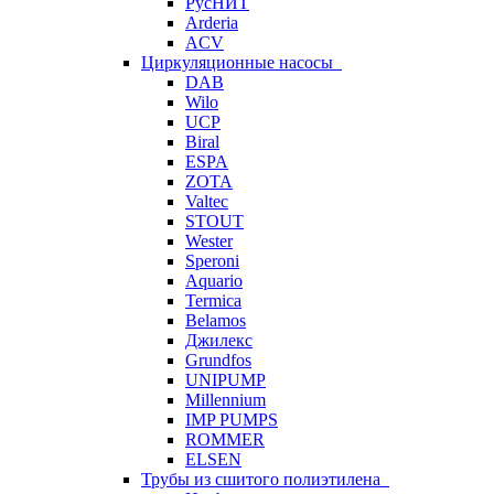
РусНИТ
Arderia
ACV
Циркуляционные насосы
DAB
Wilo
UCP
Biral
ESPA
ZOTA
Valtec
STOUT
Wester
Speroni
Aquario
Termica
Belamos
Джилекс
Grundfos
UNIPUMP
Millennium
IMP PUMPS
ROMMER
ELSEN
Трубы из сшитого полиэтилена