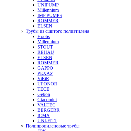
UNIPUMP
Millennium
IMP PUMPS
ROMMER
ELSEN
Трубы из сшитого полиэтилена
Hoobs
Millennium
STOUT
REHAU
ELSEN
ROMMER
GAPPO
РЕХАУ
ViEiR
UPONOR
TECE
Gekon
Giacomini
VALTEC
BERGERR
ICMA
UNI-FITT
Полипропиленовые трубы