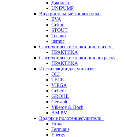
Джилекс
UNIPUMP
Внутрипольные конвекторы
EVA
Gekon
STOUT
Techno
itermic
Сантехнические люки под плитку
ПРАКТИКА
Сантехнические люки под покраску
ПРАКТИКА
Инсталляции для унитазов
OLI
TECE
VIEGA
Geberit
GROHE
Cersanit
Villeroy & Boch
AM.PM
Водяные полотенцесушители
Ника
Terminus
Energy