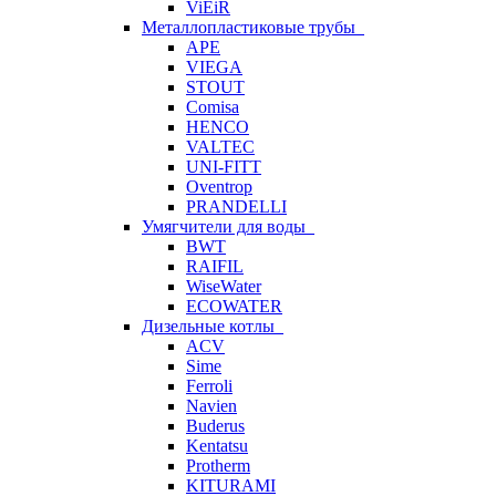
ViEiR
Металлопластиковые трубы
APE
VIEGA
STOUT
Comisa
HENCO
VALTEC
UNI-FITT
Oventrop
PRANDELLI
Умягчители для воды
BWT
RAIFIL
WiseWater
ECOWATER
Дизельные котлы
ACV
Sime
Ferroli
Navien
Buderus
Kentatsu
Protherm
KITURAMI