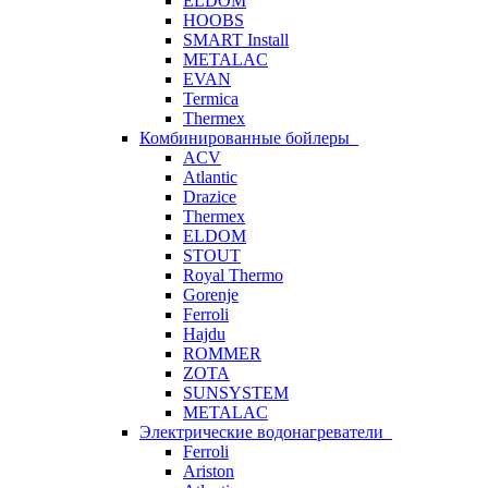
ELDOM
HOOBS
SMART Install
METALAC
EVAN
Termica
Thermex
Комбинированные бойлеры
ACV
Atlantic
Drazice
Thermex
ELDOM
STOUT
Royal Thermo
Gorenje
Ferroli
Hajdu
ROMMER
ZOTA
SUNSYSTEM
METALAC
Электрические водонагреватели
Ferroli
Ariston