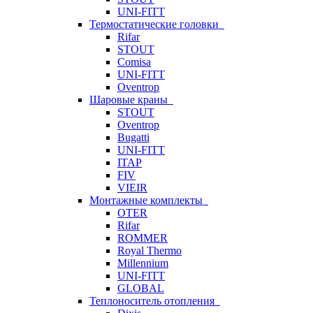
UNI-FITT
Термостатические головки
Rifar
STOUT
Comisa
UNI-FITT
Oventrop
Шаровые краны
STOUT
Oventrop
Bugatti
UNI-FITT
ITAP
FIV
VIEIR
Монтажные комплекты
OTER
Rifar
ROMMER
Royal Thermo
Millennium
UNI-FITT
GLOBAL
Теплоноситель отопления