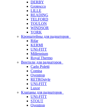
DERBY
Grotescco
LILLE
READING
TELFORD
TOULON
WINDSOR
YORK
Кронштейны для радиаторов
Rifar
KERMI
UNI-FITT
Millennium
Royal Thermo
Вентили для радиаторов
Carlo Poletti
Comisa
Oventrop
RETROstyle
UNI-FITT
Luxor
Клапаны для радиаторов
UNI-FITT
STOUT
Oventrop