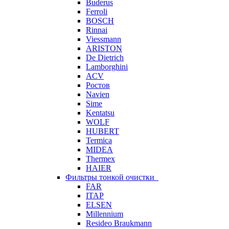
Buderus
Ferroli
BOSCH
Rinnai
Viessmann
ARISTON
De Dietrich
Lamborghini
ACV
Ростов
Navien
Sime
Kentatsu
WOLF
HUBERT
Termica
MIDEA
Thermex
HAIER
Фильтры тонкой очистки
FAR
ITAP
ELSEN
Millennium
Resideo Braukmann