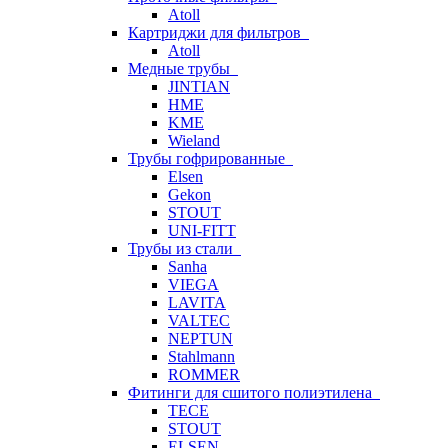
Atoll
Картриджи для фильтров
Atoll
Медные трубы
JINTIAN
HME
KME
Wieland
Трубы гофрированные
Elsen
Gekon
STOUT
UNI-FITT
Трубы из стали
Sanha
VIEGA
LAVITA
VALTEC
NEPTUN
Stahlmann
ROMMER
Фитинги для сшитого полиэтилена
TECE
STOUT
ELSEN