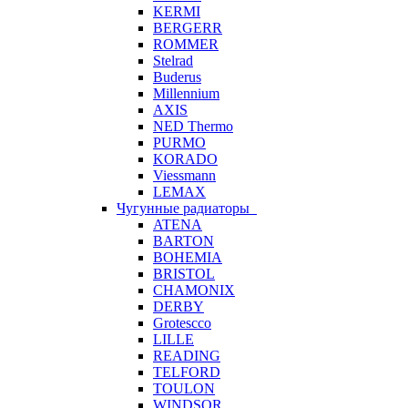
KERMI
BERGERR
ROMMER
Stelrad
Buderus
Millennium
AXIS
NED Thermo
PURMO
KORADO
Viessmann
LEMAX
Чугунные радиаторы
ATENA
BARTON
BOHEMIA
BRISTOL
CHAMONIX
DERBY
Grotescco
LILLE
READING
TELFORD
TOULON
WINDSOR