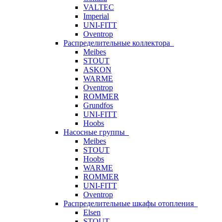
VALTEC
Imperial
UNI-FITT
Oventrop
Распределительные коллектора
Meibes
STOUT
ASKON
WARME
Oventrop
ROMMER
Grundfos
UNI-FITT
Hoobs
Насосные группы
Meibes
STOUT
Hoobs
WARME
ROMMER
UNI-FITT
Oventrop
Распределительные шкафы отопления
Elsen
STOUT