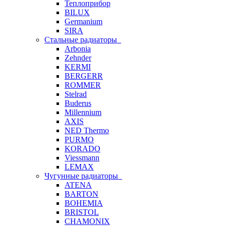
Теплоприбор
BILUX
Germanium
SIRA
Стальные радиаторы
Arbonia
Zehnder
KERMI
BERGERR
ROMMER
Stelrad
Buderus
Millennium
AXIS
NED Thermo
PURMO
KORADO
Viessmann
LEMAX
Чугунные радиаторы
ATENA
BARTON
BOHEMIA
BRISTOL
CHAMONIX