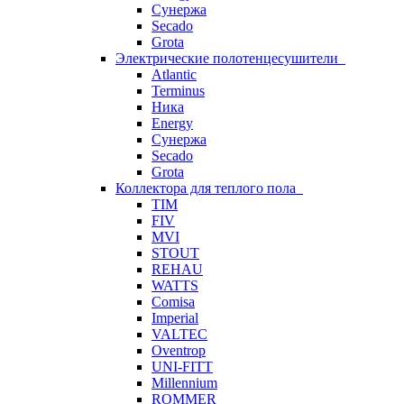
Сунержа
Secado
Grota
Электрические полотенцесушители
Atlantic
Terminus
Ника
Energy
Сунержа
Secado
Grota
Коллектора для теплого пола
TIM
FIV
MVI
STOUT
REHAU
WATTS
Comisa
Imperial
VALTEC
Oventrop
UNI-FITT
Millennium
ROMMER