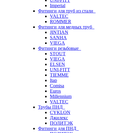
UNI-FITT
Imperial
Фитинги для труб из стали
VALTEC
ROMMER
Фитинги для медных труб
JINTIAN
SANHA
VIEGA
Фитинги резьбовые
STOUT
VIEGA
ELSEN
UNI-FITT
TIEMME
Itap
Comisa
Euros
Millennium
VALTEC
Трубы ПНД
CYKLON
Джилекс
ПОЛИТЭК
Фитинги для ПНД