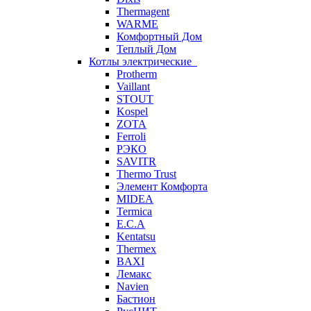
Thermagent
WARME
Комфортный Дом
Теплый Дом
Котлы электрические
Protherm
Vaillant
STOUT
Kospel
ZOTA
Ferroli
РЭКО
SAVITR
Thermo Trust
Элемент Комфорта
MIDEA
Termica
E.C.A
Kentatsu
Thermex
BAXI
Лемакс
Navien
Бастион