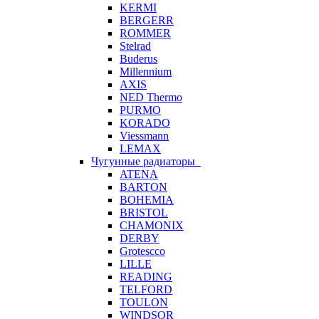
KERMI
BERGERR
ROMMER
Stelrad
Buderus
Millennium
AXIS
NED Thermo
PURMO
KORADO
Viessmann
LEMAX
Чугунные радиаторы
ATENA
BARTON
BOHEMIA
BRISTOL
CHAMONIX
DERBY
Grotescco
LILLE
READING
TELFORD
TOULON
WINDSOR