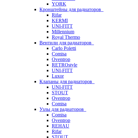
YORK
Кронштейны для радиаторов
Rifar
KERMI
UNI-FITT
Millennium
Royal Thermo
Вентили для радиаторов
Carlo Poletti
Comisa
Oventrop
RETROstyle
UNI-FITT
Luxor
Клапаны для радиаторов
UNI-FITT
STOUT
Oventrop
Comisa
Узлы для радиаторов
Comisa
Oventrop
REHAU
Rifar
STOUT