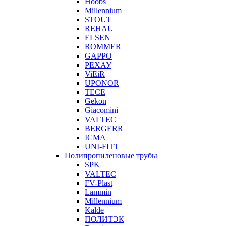
Hoobs
Millennium
STOUT
REHAU
ELSEN
ROMMER
GAPPO
РЕХАУ
ViEiR
UPONOR
TECE
Gekon
Giacomini
VALTEC
BERGERR
ICMA
UNI-FITT
Полипропиленовые трубы
SPK
VALTEC
FV-Plast
Lammin
Millennium
Kalde
ПОЛИТЭК