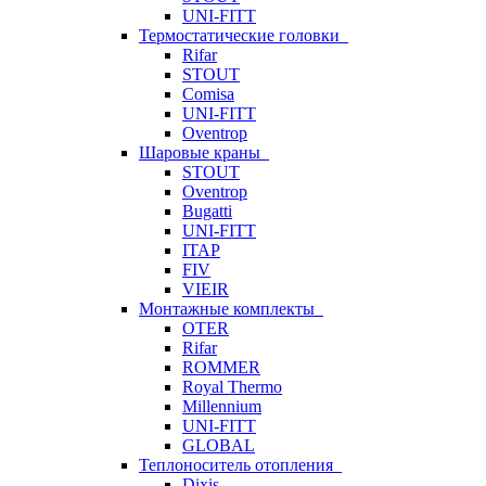
UNI-FITT
Термостатические головки
Rifar
STOUT
Comisa
UNI-FITT
Oventrop
Шаровые краны
STOUT
Oventrop
Bugatti
UNI-FITT
ITAP
FIV
VIEIR
Монтажные комплекты
OTER
Rifar
ROMMER
Royal Thermo
Millennium
UNI-FITT
GLOBAL
Теплоноситель отопления
Dixis