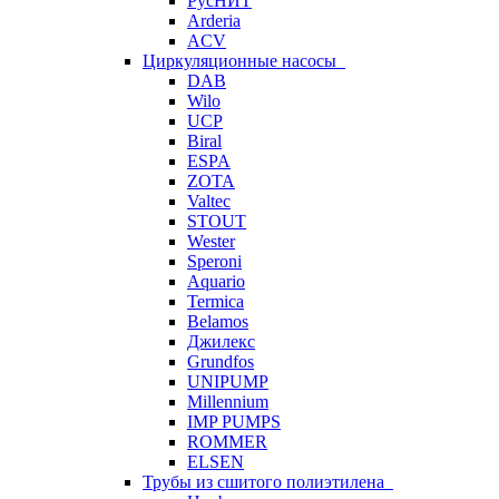
РусНИТ
Arderia
ACV
Циркуляционные насосы
DAB
Wilo
UCP
Biral
ESPA
ZOTA
Valtec
STOUT
Wester
Speroni
Aquario
Termica
Belamos
Джилекс
Grundfos
UNIPUMP
Millennium
IMP PUMPS
ROMMER
ELSEN
Трубы из сшитого полиэтилена