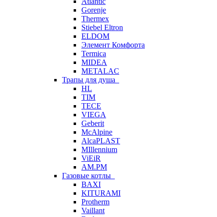
Atlantic
Gorenje
Thermex
Stiebel Eltron
ELDOM
Элемент Комфорта
Termica
MIDEA
METALAC
Трапы для душа
HL
TIM
TECE
VIEGA
Geberit
McAlpine
AlcaPLAST
MIllennium
ViEiR
AM.PM
Газовые котлы
BAXI
KITURAMI
Protherm
Vaillant