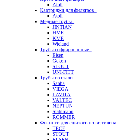
Atoll
Картриджи для фильтров
Atoll
Медные трубы
JINTIAN
HME
KME
Wieland
Трубы гофрированные
Elsen
Gekon
STOUT
UNI-FITT
Трубы из стали
Sanha
VIEGA
LAVITA
VALTEC
NEPTUN
Stahlmann
ROMMER
Фитинги для сшитого полиэтилена
TECE
STOUT
ELSEN