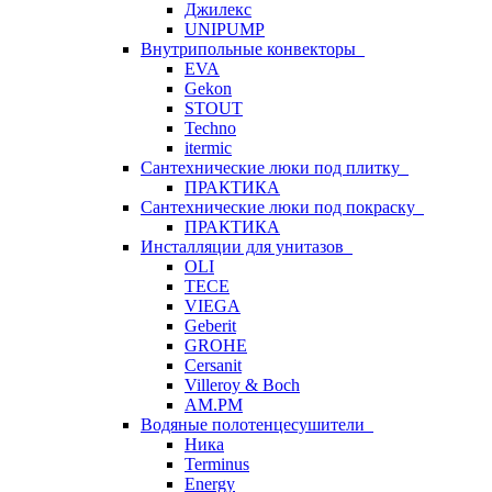
Джилекс
UNIPUMP
Внутрипольные конвекторы
EVA
Gekon
STOUT
Techno
itermic
Сантехнические люки под плитку
ПРАКТИКА
Сантехнические люки под покраску
ПРАКТИКА
Инсталляции для унитазов
OLI
TECE
VIEGA
Geberit
GROHE
Cersanit
Villeroy & Boch
AM.PM
Водяные полотенцесушители
Ника
Terminus
Energy