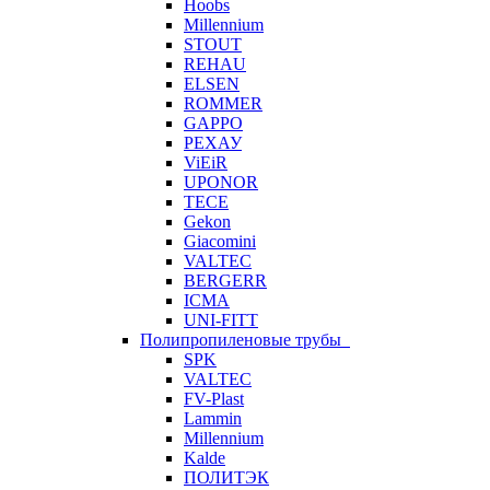
Hoobs
Millennium
STOUT
REHAU
ELSEN
ROMMER
GAPPO
РЕХАУ
ViEiR
UPONOR
TECE
Gekon
Giacomini
VALTEC
BERGERR
ICMA
UNI-FITT
Полипропиленовые трубы
SPK
VALTEC
FV-Plast
Lammin
Millennium
Kalde
ПОЛИТЭК