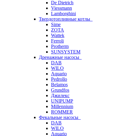
De Dietrich
Viessmann
Lamborghini
Твердотопливные котлы
Sime
ZOTA
Wattek
Ferroli
Protherm
SUNSYSTEM
Дренажные насосы
DAB
WILO
Aquario
Pedrollo
Belamos
Grundfos
Джилекс
UNIPUMP
Millennium
ROMMER
Фекальные насосы
DAB
WILO
Aquario