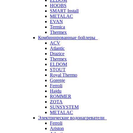
ELDOM
HOOBS
SMART Install
METALAC
EVAN
Termica
Thermex
Комбинированные бойлеры
ACV
Atlantic
Drazice
Thermex
ELDOM
STOUT
Royal Thermo
Gorenje
Ferroli
Hajdu
ROMMER
ZOTA
SUNSYSTEM
METALAC
Электрические водонагреватели
Ferroli
Ariston