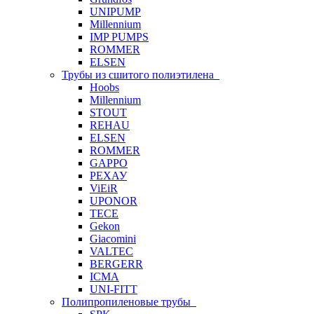
UNIPUMP
Millennium
IMP PUMPS
ROMMER
ELSEN
Трубы из сшитого полиэтилена
Hoobs
Millennium
STOUT
REHAU
ELSEN
ROMMER
GAPPO
РЕХАУ
ViEiR
UPONOR
TECE
Gekon
Giacomini
VALTEC
BERGERR
ICMA
UNI-FITT
Полипропиленовые трубы