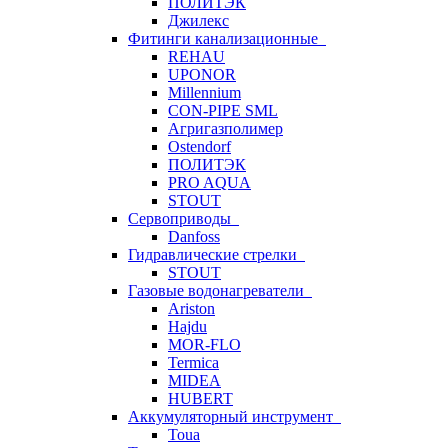
ПОЛИТЭК
Джилекс
Фитинги канализационные
REHAU
UPONOR
Millennium
CON-PIPE SML
Агригазполимер
Ostendorf
ПОЛИТЭК
PRO AQUA
STOUT
Сервоприводы
Danfoss
Гидравлические стрелки
STOUT
Газовые водонагреватели
Ariston
Hajdu
MOR-FLO
Termica
MIDEA
HUBERT
Аккумуляторный инструмент
Toua