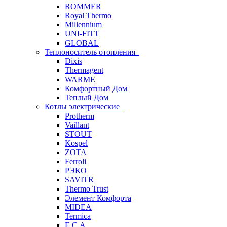
ROMMER
Royal Thermo
Millennium
UNI-FITT
GLOBAL
Теплоноситель отопления
Dixis
Thermagent
WARME
Комфортный Дом
Теплый Дом
Котлы электрические
Protherm
Vaillant
STOUT
Kospel
ZOTA
Ferroli
РЭКО
SAVITR
Thermo Trust
Элемент Комфорта
MIDEA
Termica
E.C.A