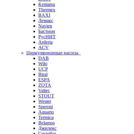
Kentatsu
Thermex
BAXI
Лемакс
Navien
Бастион
РусНИТ
Arderia
ACV
Циркуляционные насосы
DAB
Wilo
UCP
Biral
ESPA
ZOTA
Valtec
STOUT
Wester
Speroni
Aquario
Termica
Belamos
Джилекс
Grundfos