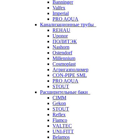
Banninger
Valfex
Imperial
PRO AQUA
Канализационные трубы
REHAU
Uponor
ПОЛИТЭК
Nashorn
Ostendorf
Millennium
Cosmoplast
Агригазполимер
CON-PIPE SML
PRO AQUA
STOUT
Расширительные баки
CIMM
Gekon
STOUT
Reflex
Flamco
VALTEC
UNI-FITT
Belamos