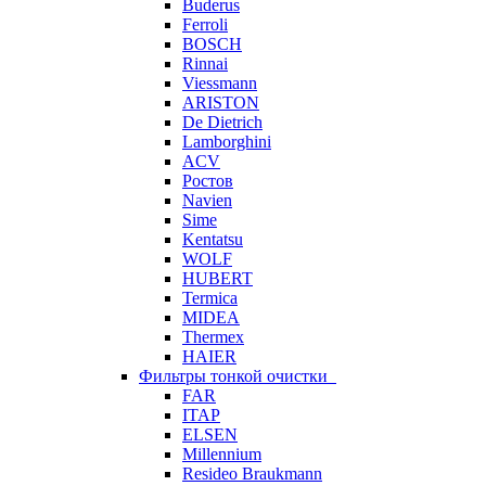
Buderus
Ferroli
BOSCH
Rinnai
Viessmann
ARISTON
De Dietrich
Lamborghini
ACV
Ростов
Navien
Sime
Kentatsu
WOLF
HUBERT
Termica
MIDEA
Thermex
HAIER
Фильтры тонкой очистки
FAR
ITAP
ELSEN
Millennium
Resideo Braukmann