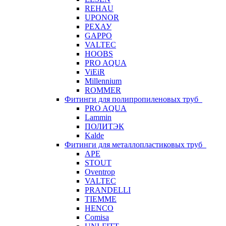
REHAU
UPONOR
РЕХАУ
GAPPO
VALTEC
HOOBS
PRO AQUA
ViEiR
Millennium
ROMMER
Фитинги для полипропиленовых труб
PRO AQUA
Lammin
ПОЛИТЭК
Kalde
Фитинги для металлопластиковых труб
APE
STOUT
Oventrop
VALTEC
PRANDELLI
TIEMME
HENCO
Comisa