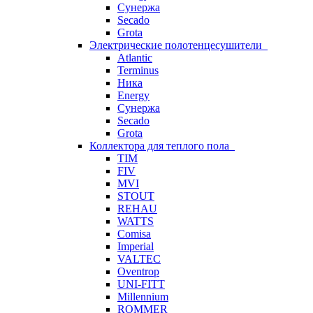
Сунержа
Secado
Grota
Электрические полотенцесушители
Atlantic
Terminus
Ника
Energy
Сунержа
Secado
Grota
Коллектора для теплого пола
TIM
FIV
MVI
STOUT
REHAU
WATTS
Comisa
Imperial
VALTEC
Oventrop
UNI-FITT
Millennium
ROMMER