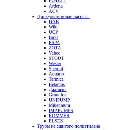
РусНИТ
Arderia
ACV
Циркуляционные насосы
DAB
Wilo
UCP
Biral
ESPA
ZOTA
Valtec
STOUT
Wester
Speroni
Aquario
Termica
Belamos
Джилекс
Grundfos
UNIPUMP
Millennium
IMP PUMPS
ROMMER
ELSEN
Трубы из сшитого полиэтилена