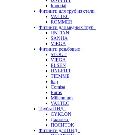
UNI-FITT
Imperial
Фитинги для труб из стали
VALTEC
ROMMER
Фитинги для медных труб
JINTIAN
SANHA
VIEGA
Фитинги резьбовые
STOUT
VIEGA
ELSEN
UNI-FITT
TIEMME
Itap
Comisa
Euros
Millennium
VALTEC
Трубы ПНД
CYKLON
Джилекс
ПОЛИТЭК
Фитинги для ПНД