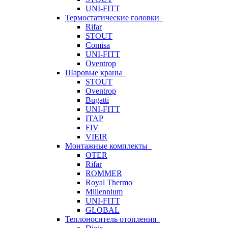
UNI-FITT
Термостатические головки
Rifar
STOUT
Comisa
UNI-FITT
Oventrop
Шаровые краны
STOUT
Oventrop
Bugatti
UNI-FITT
ITAP
FIV
VIEIR
Монтажные комплекты
OTER
Rifar
ROMMER
Royal Thermo
Millennium
UNI-FITT
GLOBAL
Теплоноситель отопления