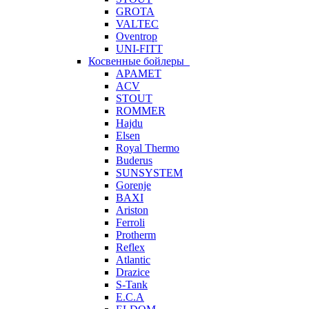
GROTA
VALTEC
Oventrop
UNI-FITT
Косвенные бойлеры
APAMET
ACV
STOUT
ROMMER
Hajdu
Elsen
Royal Thermo
Buderus
SUNSYSTEM
Gorenje
BAXI
Ariston
Ferroli
Protherm
Reflex
Atlantic
Drazice
S-Tank
E.C.A