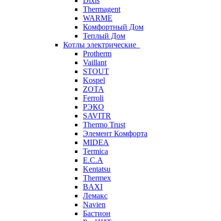
Dixis
Thermagent
WARME
Комфортный Дом
Теплый Дом
Котлы электрические
Protherm
Vaillant
STOUT
Kospel
ZOTA
Ferroli
РЭКО
SAVITR
Thermo Trust
Элемент Комфорта
MIDEA
Termica
E.C.A
Kentatsu
Thermex
BAXI
Лемакс
Navien
Бастион