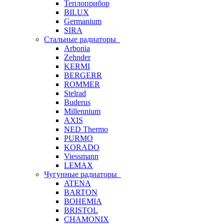
Теплоприбор
BILUX
Germanium
SIRA
Стальные радиаторы
Arbonia
Zehnder
KERMI
BERGERR
ROMMER
Stelrad
Buderus
Millennium
AXIS
NED Thermo
PURMO
KORADO
Viessmann
LEMAX
Чугунные радиаторы
ATENA
BARTON
BOHEMIA
BRISTOL
CHAMONIX