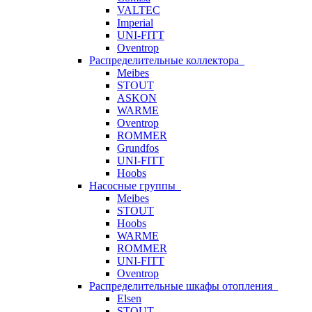
VALTEC
Imperial
UNI-FITT
Oventrop
Распределительные коллектора
Meibes
STOUT
ASKON
WARME
Oventrop
ROMMER
Grundfos
UNI-FITT
Hoobs
Насосные группы
Meibes
STOUT
Hoobs
WARME
ROMMER
UNI-FITT
Oventrop
Распределительные шкафы отопления
Elsen
STOUT