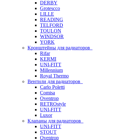
DERBY
Grotescco
LILLE
READING
TELFORD
TOULON
WINDSOR
YORK
Кронштейны для радиаторов
Rifar
KERMI
UNI-FITT
Millennium
Royal Thermo
Вентили для радиаторов
Carlo Poletti
Comisa
Oventrop
RETROstyle
UNI-FITT
Luxor
Клапаны для радиаторов
UNI-FITT
STOUT
Oventrop