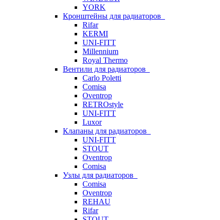
YORK
Кронштейны для радиаторов
Rifar
KERMI
UNI-FITT
Millennium
Royal Thermo
Вентили для радиаторов
Carlo Poletti
Comisa
Oventrop
RETROstyle
UNI-FITT
Luxor
Клапаны для радиаторов
UNI-FITT
STOUT
Oventrop
Comisa
Узлы для радиаторов
Comisa
Oventrop
REHAU
Rifar
STOUT