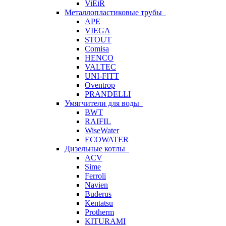
ViEiR
Металлопластиковые трубы
APE
VIEGA
STOUT
Comisa
HENCO
VALTEC
UNI-FITT
Oventrop
PRANDELLI
Умягчители для воды
BWT
RAIFIL
WiseWater
ECOWATER
Дизельные котлы
ACV
Sime
Ferroli
Navien
Buderus
Kentatsu
Protherm
KITURAMI