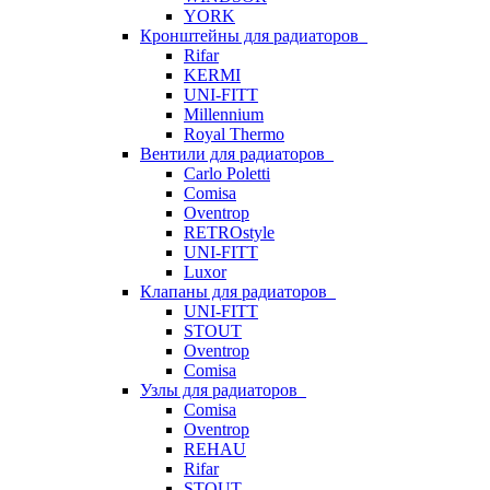
YORK
Кронштейны для радиаторов
Rifar
KERMI
UNI-FITT
Millennium
Royal Thermo
Вентили для радиаторов
Carlo Poletti
Comisa
Oventrop
RETROstyle
UNI-FITT
Luxor
Клапаны для радиаторов
UNI-FITT
STOUT
Oventrop
Comisa
Узлы для радиаторов
Comisa
Oventrop
REHAU
Rifar
STOUT