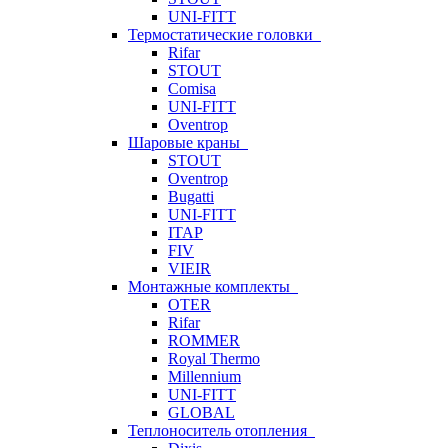
UNI-FITT
Термостатические головки
Rifar
STOUT
Comisa
UNI-FITT
Oventrop
Шаровые краны
STOUT
Oventrop
Bugatti
UNI-FITT
ITAP
FIV
VIEIR
Монтажные комплекты
OTER
Rifar
ROMMER
Royal Thermo
Millennium
UNI-FITT
GLOBAL
Теплоноситель отопления