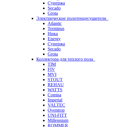
Сунержа
Secado
Grota
Электрические полотенцесушители
Atlantic
Terminus
Ника
Energy
Сунержа
Secado
Grota
Коллектора для теплого пола
TIM
FIV
MVI
STOUT
REHAU
WATTS
Comisa
Imperial
VALTEC
Oventrop
UNI-FITT
Millennium
ROMMER