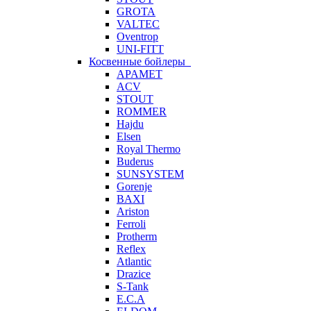
GROTA
VALTEC
Oventrop
UNI-FITT
Косвенные бойлеры
APAMET
ACV
STOUT
ROMMER
Hajdu
Elsen
Royal Thermo
Buderus
SUNSYSTEM
Gorenje
BAXI
Ariston
Ferroli
Protherm
Reflex
Atlantic
Drazice
S-Tank
E.C.A