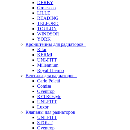
DERBY
Grotescco
LILLE
READING
TELFORD
TOULON
WINDSOR
YORK
Кронштейны для радиаторов
Rifar
KERMI
UNI-FITT
Millennium
Royal Thermo
Вентили для радиаторов
Carlo Poletti
Comisa
Oventrop
RETROstyle
UNI-FITT
Luxor
Клапаны для радиаторов
UNI-FITT
STOUT
Oventrop