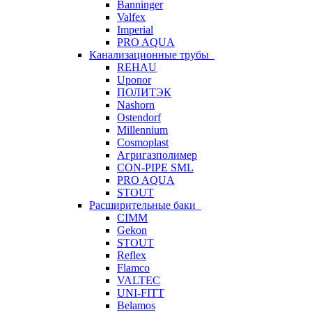
Banninger
Valfex
Imperial
PRO AQUA
Канализационные трубы
REHAU
Uponor
ПОЛИТЭК
Nashorn
Ostendorf
Millennium
Cosmoplast
Агригазполимер
CON-PIPE SML
PRO AQUA
STOUT
Расширительные баки
CIMM
Gekon
STOUT
Reflex
Flamco
VALTEC
UNI-FITT
Belamos