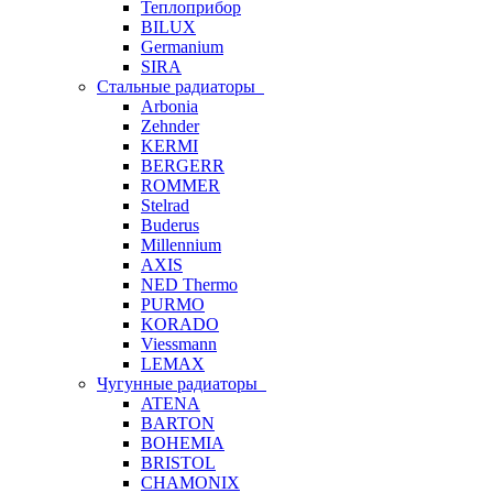
Теплоприбор
BILUX
Germanium
SIRA
Стальные радиаторы
Arbonia
Zehnder
KERMI
BERGERR
ROMMER
Stelrad
Buderus
Millennium
AXIS
NED Thermo
PURMO
KORADO
Viessmann
LEMAX
Чугунные радиаторы
ATENA
BARTON
BOHEMIA
BRISTOL
CHAMONIX