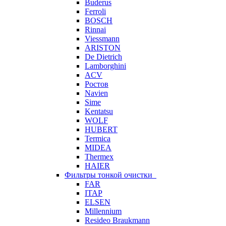
Buderus
Ferroli
BOSCH
Rinnai
Viessmann
ARISTON
De Dietrich
Lamborghini
ACV
Ростов
Navien
Sime
Kentatsu
WOLF
HUBERT
Termica
MIDEA
Thermex
HAIER
Фильтры тонкой очистки
FAR
ITAP
ELSEN
Millennium
Resideo Braukmann