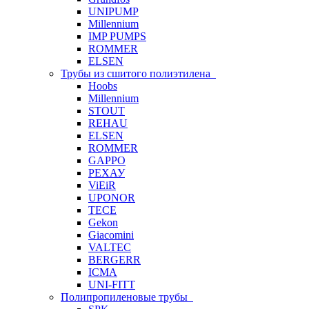
UNIPUMP
Millennium
IMP PUMPS
ROMMER
ELSEN
Трубы из сшитого полиэтилена
Hoobs
Millennium
STOUT
REHAU
ELSEN
ROMMER
GAPPO
РЕХАУ
ViEiR
UPONOR
TECE
Gekon
Giacomini
VALTEC
BERGERR
ICMA
UNI-FITT
Полипропиленовые трубы