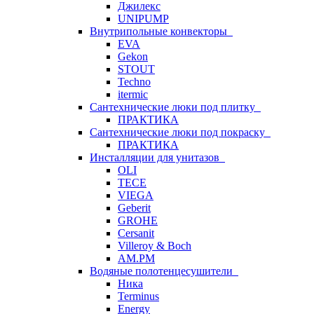
Джилекс
UNIPUMP
Внутрипольные конвекторы
EVA
Gekon
STOUT
Techno
itermic
Сантехнические люки под плитку
ПРАКТИКА
Сантехнические люки под покраску
ПРАКТИКА
Инсталляции для унитазов
OLI
TECE
VIEGA
Geberit
GROHE
Cersanit
Villeroy & Boch
AM.PM
Водяные полотенцесушители
Ника
Terminus
Energy