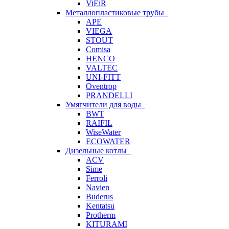
ViEiR
Металлопластиковые трубы
APE
VIEGA
STOUT
Comisa
HENCO
VALTEC
UNI-FITT
Oventrop
PRANDELLI
Умягчители для воды
BWT
RAIFIL
WiseWater
ECOWATER
Дизельные котлы
ACV
Sime
Ferroli
Navien
Buderus
Kentatsu
Protherm
KITURAMI