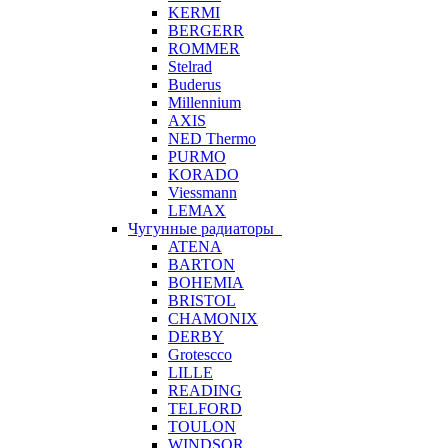
KERMI
BERGERR
ROMMER
Stelrad
Buderus
Millennium
AXIS
NED Thermo
PURMO
KORADO
Viessmann
LEMAX
Чугунные радиаторы
ATENA
BARTON
BOHEMIA
BRISTOL
CHAMONIX
DERBY
Grotescco
LILLE
READING
TELFORD
TOULON
WINDSOR