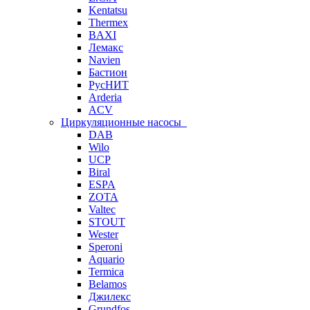
Kentatsu
Thermex
BAXI
Лемакс
Navien
Бастион
РусНИТ
Arderia
ACV
Циркуляционные насосы
DAB
Wilo
UCP
Biral
ESPA
ZOTA
Valtec
STOUT
Wester
Speroni
Aquario
Termica
Belamos
Джилекс
Grundfos