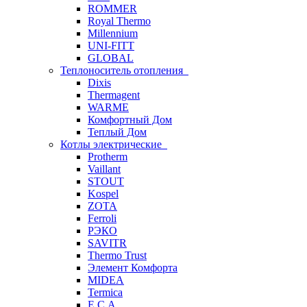
ROMMER
Royal Thermo
Millennium
UNI-FITT
GLOBAL
Теплоноситель отопления
Dixis
Thermagent
WARME
Комфортный Дом
Теплый Дом
Котлы электрические
Protherm
Vaillant
STOUT
Kospel
ZOTA
Ferroli
РЭКО
SAVITR
Thermo Trust
Элемент Комфорта
MIDEA
Termica
E.C.A