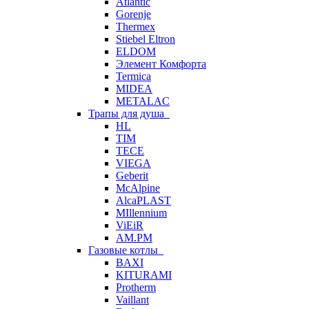
Atlantic
Gorenje
Thermex
Stiebel Eltron
ELDOM
Элемент Комфорта
Termica
MIDEA
METALAC
Трапы для душа
HL
TIM
TECE
VIEGA
Geberit
McAlpine
AlcaPLAST
MIllennium
ViEiR
AM.PM
Газовые котлы
BAXI
KITURAMI
Protherm
Vaillant