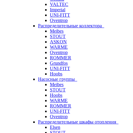
VALTEC
Imperial
UNI-FITT
Oventrop
Распределительные коллектора
Meibes
STOUT
ASKON
WARME
Oventrop
ROMMER
Grundfos
UNI-FITT
Hoobs
Насосные группы
Meibes
STOUT
Hoobs
WARME
ROMMER
UNI-FITT
Oventrop
Распределительные шкафы отопления
Elsen
STOUT