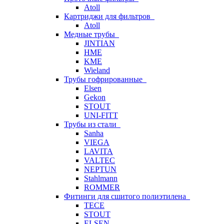
Atoll
Картриджи для фильтров
Atoll
Медные трубы
JINTIAN
HME
KME
Wieland
Трубы гофрированные
Elsen
Gekon
STOUT
UNI-FITT
Трубы из стали
Sanha
VIEGA
LAVITA
VALTEC
NEPTUN
Stahlmann
ROMMER
Фитинги для сшитого полиэтилена
TECE
STOUT
ELSEN