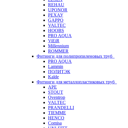
REHAU
UPONOR
РЕХАУ
GAPPO
VALTEC
HOOBS
PRO AQUA
ViEiR
Millennium
ROMMER
Фитинги для полипропиленовых труб
PRO AQUA
Lammin
ПОЛИТЭК
Kalde
Фитинги для металлопластиковых труб
APE
STOUT
Oventrop
VALTEC
PRANDELLI
TIEMME
HENCO
Comisa