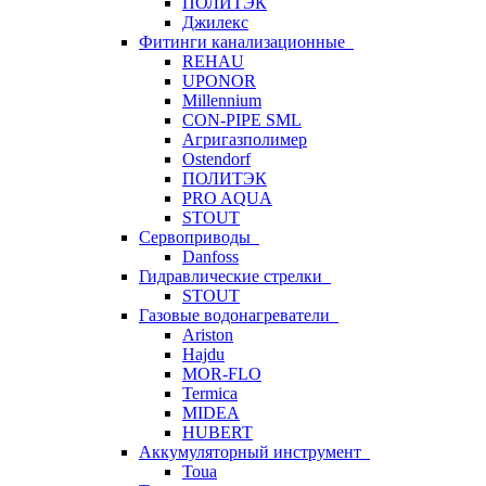
ПОЛИТЭК
Джилекс
Фитинги канализационные
REHAU
UPONOR
Millennium
CON-PIPE SML
Агригазполимер
Ostendorf
ПОЛИТЭК
PRO AQUA
STOUT
Сервоприводы
Danfoss
Гидравлические стрелки
STOUT
Газовые водонагреватели
Ariston
Hajdu
MOR-FLO
Termica
MIDEA
HUBERT
Аккумуляторный инструмент
Toua