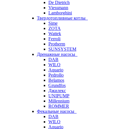
De Dietrich
Viessmann
Lamborghini
Твердотопливные котлы
Sime
ZOTA
Wattek
Ferroli
Protherm
SUNSYSTEM
Дренажные насосы
DAB
WILO
Aquario
Pedrollo
Belamos
Grundfos
Джилекс
UNIPUMP
Millennium
ROMMER
Фекальные насосы
DAB
WILO
Aquario