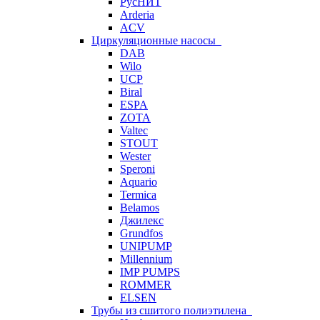
РусНИТ
Arderia
ACV
Циркуляционные насосы
DAB
Wilo
UCP
Biral
ESPA
ZOTA
Valtec
STOUT
Wester
Speroni
Aquario
Termica
Belamos
Джилекс
Grundfos
UNIPUMP
Millennium
IMP PUMPS
ROMMER
ELSEN
Трубы из сшитого полиэтилена