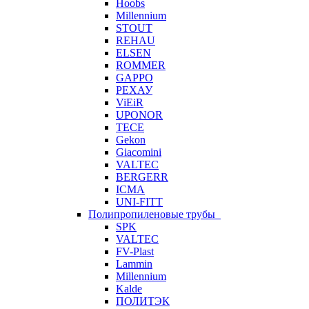
Hoobs
Millennium
STOUT
REHAU
ELSEN
ROMMER
GAPPO
РЕХАУ
ViEiR
UPONOR
TECE
Gekon
Giacomini
VALTEC
BERGERR
ICMA
UNI-FITT
Полипропиленовые трубы
SPK
VALTEC
FV-Plast
Lammin
Millennium
Kalde
ПОЛИТЭК