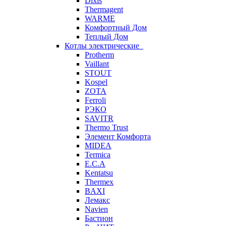
Dixis
Thermagent
WARME
Комфортный Дом
Теплый Дом
Котлы электрические
Protherm
Vaillant
STOUT
Kospel
ZOTA
Ferroli
РЭКО
SAVITR
Thermo Trust
Элемент Комфорта
MIDEA
Termica
E.C.A
Kentatsu
Thermex
BAXI
Лемакс
Navien
Бастион