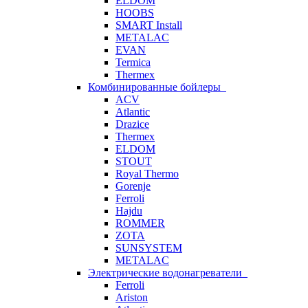
ELDOM
HOOBS
SMART Install
METALAC
EVAN
Termica
Thermex
Комбинированные бойлеры
ACV
Atlantic
Drazice
Thermex
ELDOM
STOUT
Royal Thermo
Gorenje
Ferroli
Hajdu
ROMMER
ZOTA
SUNSYSTEM
METALAC
Электрические водонагреватели
Ferroli
Ariston