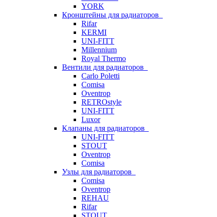
YORK
Кронштейны для радиаторов
Rifar
KERMI
UNI-FITT
Millennium
Royal Thermo
Вентили для радиаторов
Carlo Poletti
Comisa
Oventrop
RETROstyle
UNI-FITT
Luxor
Клапаны для радиаторов
UNI-FITT
STOUT
Oventrop
Comisa
Узлы для радиаторов
Comisa
Oventrop
REHAU
Rifar
STOUT