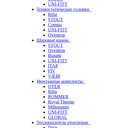
UNI-FITT
Термостатические головки
Rifar
STOUT
Comisa
UNI-FITT
Oventrop
Шаровые краны
STOUT
Oventrop
Bugatti
UNI-FITT
ITAP
FIV
VIEIR
Монтажные комплекты
OTER
Rifar
ROMMER
Royal Thermo
Millennium
UNI-FITT
GLOBAL
Теплоноситель отопления
Dixis