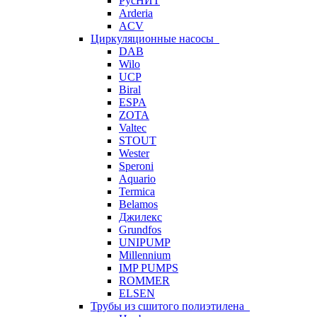
РусНИТ
Arderia
ACV
Циркуляционные насосы
DAB
Wilo
UCP
Biral
ESPA
ZOTA
Valtec
STOUT
Wester
Speroni
Aquario
Termica
Belamos
Джилекс
Grundfos
UNIPUMP
Millennium
IMP PUMPS
ROMMER
ELSEN
Трубы из сшитого полиэтилена