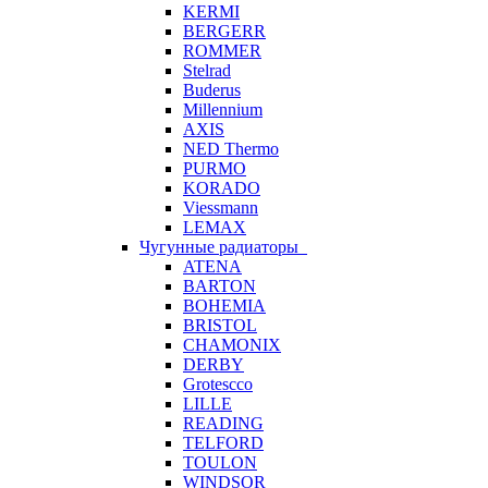
KERMI
BERGERR
ROMMER
Stelrad
Buderus
Millennium
AXIS
NED Thermo
PURMO
KORADO
Viessmann
LEMAX
Чугунные радиаторы
ATENA
BARTON
BOHEMIA
BRISTOL
CHAMONIX
DERBY
Grotescco
LILLE
READING
TELFORD
TOULON
WINDSOR