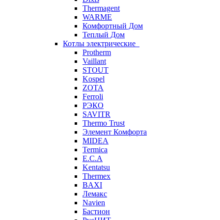
Thermagent
WARME
Комфортный Дом
Теплый Дом
Котлы электрические
Protherm
Vaillant
STOUT
Kospel
ZOTA
Ferroli
РЭКО
SAVITR
Thermo Trust
Элемент Комфорта
MIDEA
Termica
E.C.A
Kentatsu
Thermex
BAXI
Лемакс
Navien
Бастион