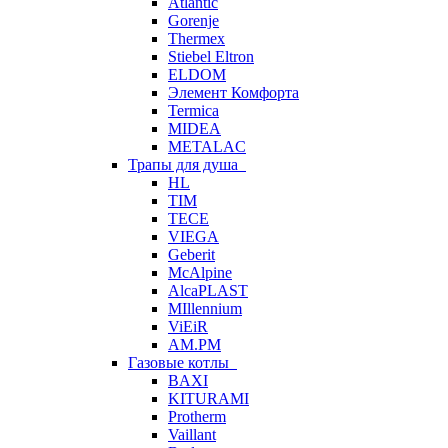
Atlantic
Gorenje
Thermex
Stiebel Eltron
ELDOM
Элемент Комфорта
Termica
MIDEA
METALAC
Трапы для душа
HL
TIM
TECE
VIEGA
Geberit
McAlpine
AlcaPLAST
MIllennium
ViEiR
AM.PM
Газовые котлы
BAXI
KITURAMI
Protherm
Vaillant