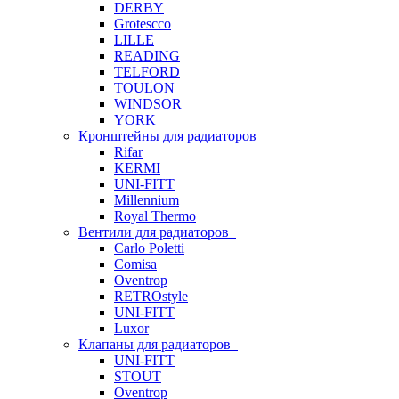
DERBY
Grotescco
LILLE
READING
TELFORD
TOULON
WINDSOR
YORK
Кронштейны для радиаторов
Rifar
KERMI
UNI-FITT
Millennium
Royal Thermo
Вентили для радиаторов
Carlo Poletti
Comisa
Oventrop
RETROstyle
UNI-FITT
Luxor
Клапаны для радиаторов
UNI-FITT
STOUT
Oventrop