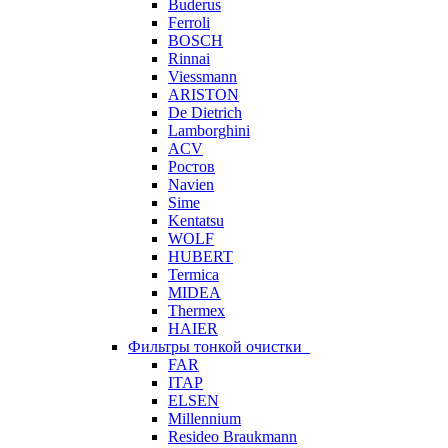
Buderus
Ferroli
BOSCH
Rinnai
Viessmann
ARISTON
De Dietrich
Lamborghini
ACV
Ростов
Navien
Sime
Kentatsu
WOLF
HUBERT
Termica
MIDEA
Thermex
HAIER
Фильтры тонкой очистки
FAR
ITAP
ELSEN
Millennium
Resideo Braukmann