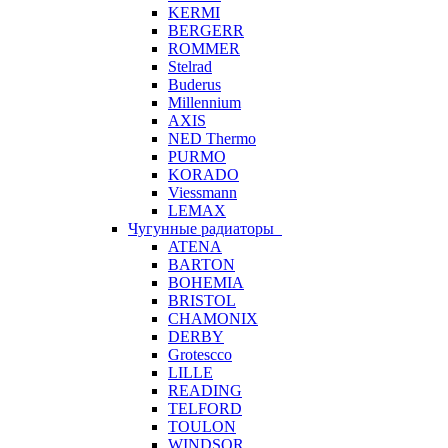
KERMI
BERGERR
ROMMER
Stelrad
Buderus
Millennium
AXIS
NED Thermo
PURMO
KORADO
Viessmann
LEMAX
Чугунные радиаторы
ATENA
BARTON
BOHEMIA
BRISTOL
CHAMONIX
DERBY
Grotescco
LILLE
READING
TELFORD
TOULON
WINDSOR