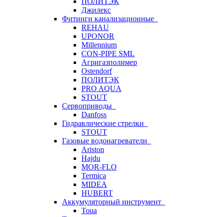
ПОЛИТЭК
Джилекс
Фитинги канализационные
REHAU
UPONOR
Millennium
CON-PIPE SML
Агригазполимер
Ostendorf
ПОЛИТЭК
PRO AQUA
STOUT
Сервоприводы
Danfoss
Гидравлические стрелки
STOUT
Газовые водонагреватели
Ariston
Hajdu
MOR-FLO
Termica
MIDEA
HUBERT
Аккумуляторный инструмент
Toua