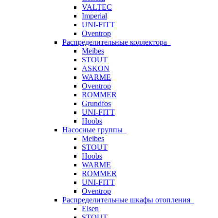
VALTEC
Imperial
UNI-FITT
Oventrop
Распределительные коллектора
Meibes
STOUT
ASKON
WARME
Oventrop
ROMMER
Grundfos
UNI-FITT
Hoobs
Насосные группы
Meibes
STOUT
Hoobs
WARME
ROMMER
UNI-FITT
Oventrop
Распределительные шкафы отопления
Elsen
STOUT