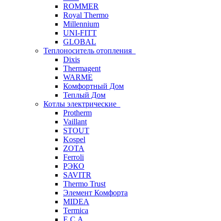
ROMMER
Royal Thermo
Millennium
UNI-FITT
GLOBAL
Теплоноситель отопления
Dixis
Thermagent
WARME
Комфортный Дом
Теплый Дом
Котлы электрические
Protherm
Vaillant
STOUT
Kospel
ZOTA
Ferroli
РЭКО
SAVITR
Thermo Trust
Элемент Комфорта
MIDEA
Termica
E.C.A