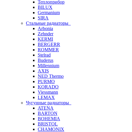
Теплоприбор
BILUX
Germanium
SIRA
Стальные радиаторы
Arbonia
Zehnder
KERMI
BERGERR
ROMMER
Stelrad
Buderus
Millennium
AXIS
NED Thermo
PURMO
KORADO
Viessmann
LEMAX
Чугунные радиаторы
ATENA
BARTON
BOHEMIA
BRISTOL
CHAMONIX