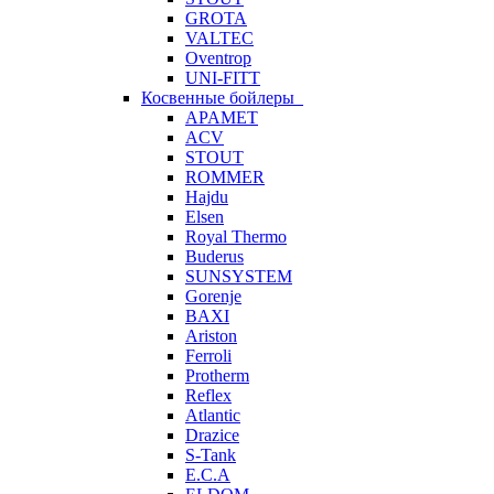
GROTA
VALTEC
Oventrop
UNI-FITT
Косвенные бойлеры
APAMET
ACV
STOUT
ROMMER
Hajdu
Elsen
Royal Thermo
Buderus
SUNSYSTEM
Gorenje
BAXI
Ariston
Ferroli
Protherm
Reflex
Atlantic
Drazice
S-Tank
E.C.A