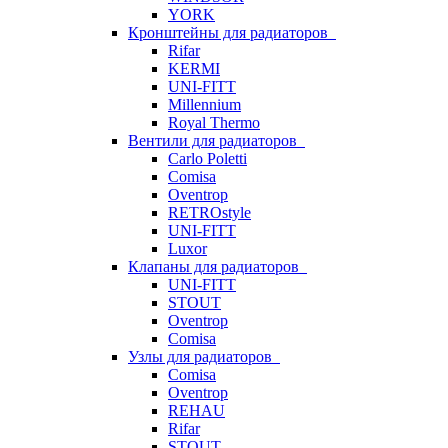
YORK
Кронштейны для радиаторов
Rifar
KERMI
UNI-FITT
Millennium
Royal Thermo
Вентили для радиаторов
Carlo Poletti
Comisa
Oventrop
RETROstyle
UNI-FITT
Luxor
Клапаны для радиаторов
UNI-FITT
STOUT
Oventrop
Comisa
Узлы для радиаторов
Comisa
Oventrop
REHAU
Rifar
STOUT