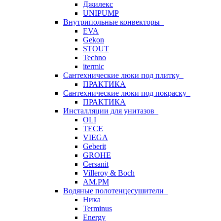
Джилекс
UNIPUMP
Внутрипольные конвекторы
EVA
Gekon
STOUT
Techno
itermic
Сантехнические люки под плитку
ПРАКТИКА
Сантехнические люки под покраску
ПРАКТИКА
Инсталляции для унитазов
OLI
TECE
VIEGA
Geberit
GROHE
Cersanit
Villeroy & Boch
AM.PM
Водяные полотенцесушители
Ника
Terminus
Energy