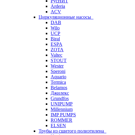
РусНИТ
Arderia
ACV
Циркуляционные насосы
DAB
Wilo
UCP
Biral
ESPA
ZOTA
Valtec
STOUT
Wester
Speroni
Aquario
Termica
Belamos
Джилекс
Grundfos
UNIPUMP
Millennium
IMP PUMPS
ROMMER
ELSEN
Трубы из сшитого полиэтилена