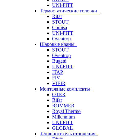
UNI-FITT
Термостатические головки
Rifar
STOUT
Comisa
UNI-FITT
Oventrop
Шаровые краны
STOUT
Oventrop
Bugatti
UNI-FITT
ITAP
FIV
VIEIR
Монтажные комплекты
OTER
Rifar
ROMMER
Royal Thermo
Millennium
UNI-FITT
GLOBAL
Теплоноситель отопления