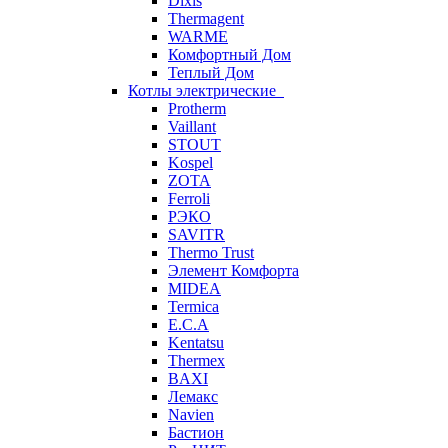
Dixis
Thermagent
WARME
Комфортный Дом
Теплый Дом
Котлы электрические
Protherm
Vaillant
STOUT
Kospel
ZOTA
Ferroli
РЭКО
SAVITR
Thermo Trust
Элемент Комфорта
MIDEA
Termica
E.C.A
Kentatsu
Thermex
BAXI
Лемакс
Navien
Бастион