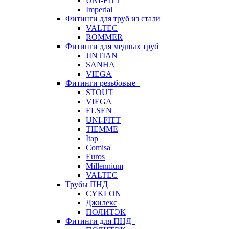
UNI-FITT
Imperial
Фитинги для труб из стали
VALTEC
ROMMER
Фитинги для медных труб
JINTIAN
SANHA
VIEGA
Фитинги резьбовые
STOUT
VIEGA
ELSEN
UNI-FITT
TIEMME
Itap
Comisa
Euros
Millennium
VALTEC
Трубы ПНД
CYKLON
Джилекс
ПОЛИТЭК
Фитинги для ПНД