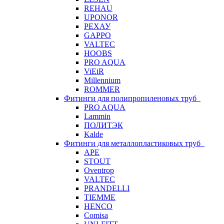
REHAU
UPONOR
РЕХАУ
GAPPO
VALTEC
HOOBS
PRO AQUA
ViEiR
Millennium
ROMMER
Фитинги для полипропиленовых труб
PRO AQUA
Lammin
ПОЛИТЭК
Kalde
Фитинги для металлопластиковых труб
APE
STOUT
Oventrop
VALTEC
PRANDELLI
TIEMME
HENCO
Comisa