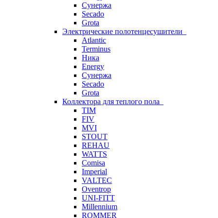
Сунержа
Secado
Grota
Электрические полотенцесушители
Atlantic
Terminus
Ника
Energy
Сунержа
Secado
Grota
Коллектора для теплого пола
TIM
FIV
MVI
STOUT
REHAU
WATTS
Comisa
Imperial
VALTEC
Oventrop
UNI-FITT
Millennium
ROMMER