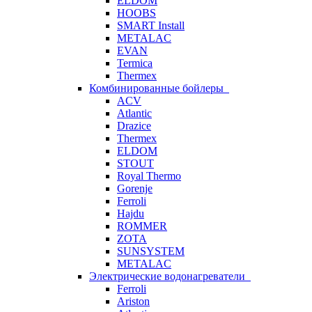
ELDOM
HOOBS
SMART Install
METALAC
EVAN
Termica
Thermex
Комбинированные бойлеры
ACV
Atlantic
Drazice
Thermex
ELDOM
STOUT
Royal Thermo
Gorenje
Ferroli
Hajdu
ROMMER
ZOTA
SUNSYSTEM
METALAC
Электрические водонагреватели
Ferroli
Ariston