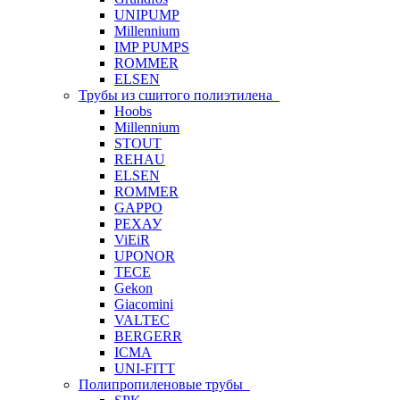
UNIPUMP
Millennium
IMP PUMPS
ROMMER
ELSEN
Трубы из сшитого полиэтилена
Hoobs
Millennium
STOUT
REHAU
ELSEN
ROMMER
GAPPO
РЕХАУ
ViEiR
UPONOR
TECE
Gekon
Giacomini
VALTEC
BERGERR
ICMA
UNI-FITT
Полипропиленовые трубы