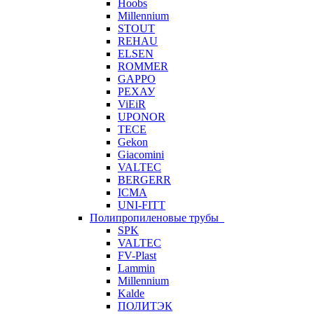
Hoobs
Millennium
STOUT
REHAU
ELSEN
ROMMER
GAPPO
РЕХАУ
ViEiR
UPONOR
TECE
Gekon
Giacomini
VALTEC
BERGERR
ICMA
UNI-FITT
Полипропиленовые трубы
SPK
VALTEC
FV-Plast
Lammin
Millennium
Kalde
ПОЛИТЭК