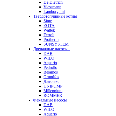
De Dietrich
Viessmann
Lamborghini
Твердотопливные котлы
Sime
ZOTA
Wattek
Ferroli
Protherm
SUNSYSTEM
Дренажные насосы
DAB
WILO
Aquario
Pedrollo
Belamos
Grundfos
Джилекс
UNIPUMP
Millennium
ROMMER
Фекальные насосы
DAB
WILO
Aquario