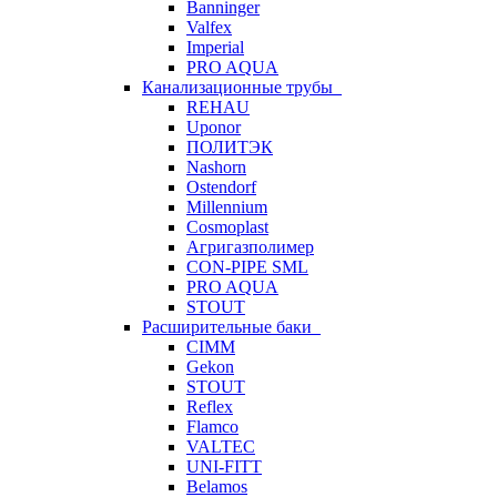
Banninger
Valfex
Imperial
PRO AQUA
Канализационные трубы
REHAU
Uponor
ПОЛИТЭК
Nashorn
Ostendorf
Millennium
Cosmoplast
Агригазполимер
CON-PIPE SML
PRO AQUA
STOUT
Расширительные баки
CIMM
Gekon
STOUT
Reflex
Flamco
VALTEC
UNI-FITT
Belamos