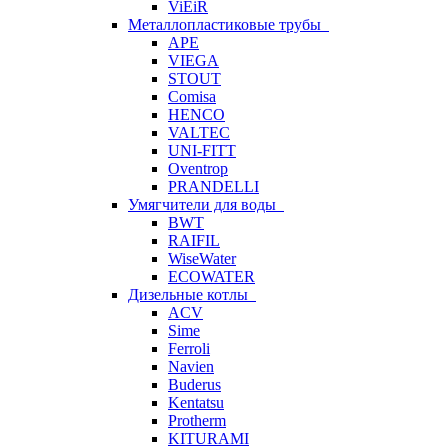
ViEiR
Металлопластиковые трубы
APE
VIEGA
STOUT
Comisa
HENCO
VALTEC
UNI-FITT
Oventrop
PRANDELLI
Умягчители для воды
BWT
RAIFIL
WiseWater
ECOWATER
Дизельные котлы
ACV
Sime
Ferroli
Navien
Buderus
Kentatsu
Protherm
KITURAMI