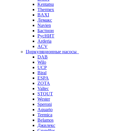
Kentatsu
Thermex
BAXI
Лемакс
Navien
Бастион
РусНИТ
Arderia
ACV
Циркуляционные насосы
DAB
Wilo
UCP
Biral
ESPA
ZOTA
Valtec
STOUT
Wester
Speroni
Aquario
Termica
Belamos
Джилекс
Grundfos