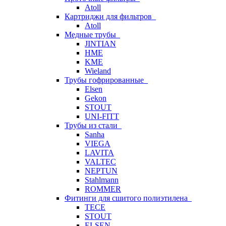
Atoll
Картриджи для фильтров
Atoll
Медные трубы
JINTIAN
HME
KME
Wieland
Трубы гофрированные
Elsen
Gekon
STOUT
UNI-FITT
Трубы из стали
Sanha
VIEGA
LAVITA
VALTEC
NEPTUN
Stahlmann
ROMMER
Фитинги для сшитого полиэтилена
TECE
STOUT
ELSEN