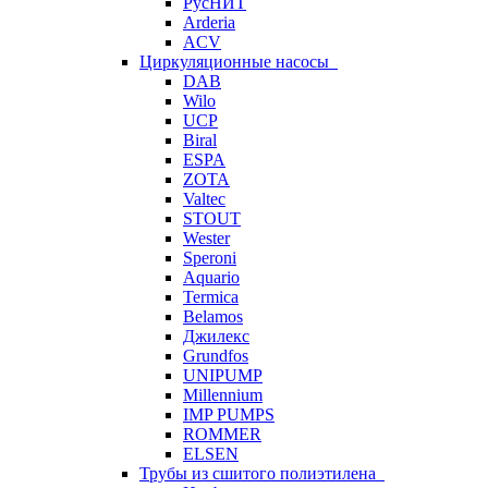
РусНИТ
Arderia
ACV
Циркуляционные насосы
DAB
Wilo
UCP
Biral
ESPA
ZOTA
Valtec
STOUT
Wester
Speroni
Aquario
Termica
Belamos
Джилекс
Grundfos
UNIPUMP
Millennium
IMP PUMPS
ROMMER
ELSEN
Трубы из сшитого полиэтилена