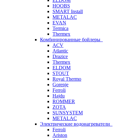
ELDOM
HOOBS
SMART Install
METALAC
EVAN
Termica
Thermex
Комбинированные бойлеры
ACV
Atlantic
Drazice
Thermex
ELDOM
STOUT
Royal Thermo
Gorenje
Ferroli
Hajdu
ROMMER
ZOTA
SUNSYSTEM
METALAC
Электрические водонагреватели
Ferroli
Ariston