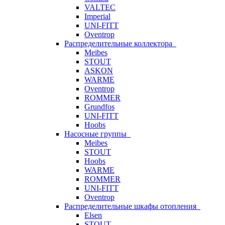
VALTEC
Imperial
UNI-FITT
Oventrop
Распределительные коллектора
Meibes
STOUT
ASKON
WARME
Oventrop
ROMMER
Grundfos
UNI-FITT
Hoobs
Насосные группы
Meibes
STOUT
Hoobs
WARME
ROMMER
UNI-FITT
Oventrop
Распределительные шкафы отопления
Elsen
STOUT