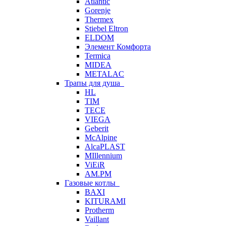
Atlantic
Gorenje
Thermex
Stiebel Eltron
ELDOM
Элемент Комфорта
Termica
MIDEA
METALAC
Трапы для душа
HL
TIM
TECE
VIEGA
Geberit
McAlpine
AlcaPLAST
MIllennium
ViEiR
AM.PM
Газовые котлы
BAXI
KITURAMI
Protherm
Vaillant