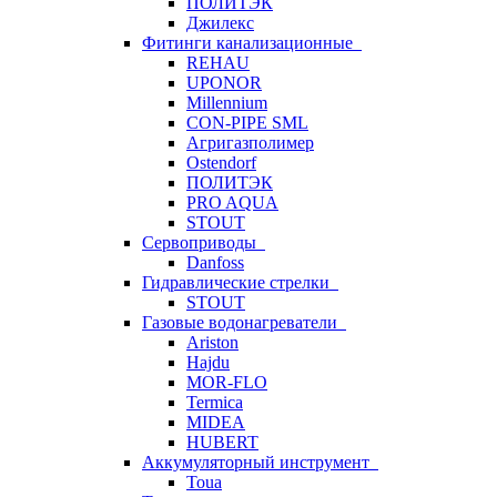
ПОЛИТЭК
Джилекс
Фитинги канализационные
REHAU
UPONOR
Millennium
CON-PIPE SML
Агригазполимер
Ostendorf
ПОЛИТЭК
PRO AQUA
STOUT
Сервоприводы
Danfoss
Гидравлические стрелки
STOUT
Газовые водонагреватели
Ariston
Hajdu
MOR-FLO
Termica
MIDEA
HUBERT
Аккумуляторный инструмент
Toua