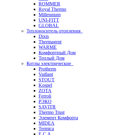
ROMMER
Royal Thermo
Millennium
UNI-FITT
GLOBAL
Теплоноситель отопления
Dixis
Thermagent
WARME
Комфортный Дом
Теплый Дом
Котлы электрические
Protherm
Vaillant
STOUT
Kospel
ZOTA
Ferroli
РЭКО
SAVITR
Thermo Trust
Элемент Комфорта
MIDEA
Termica
E.C.A