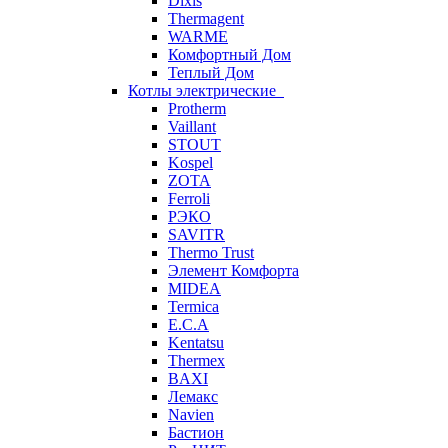
Dixis
Thermagent
WARME
Комфортный Дом
Теплый Дом
Котлы электрические
Protherm
Vaillant
STOUT
Kospel
ZOTA
Ferroli
РЭКО
SAVITR
Thermo Trust
Элемент Комфорта
MIDEA
Termica
E.C.A
Kentatsu
Thermex
BAXI
Лемакс
Navien
Бастион