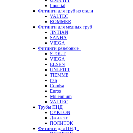
UNI-FITT
Imperial
Фитинги для труб из стали
VALTEC
ROMMER
Фитинги для медных труб
JINTIAN
SANHA
VIEGA
Фитинги резьбовые
STOUT
VIEGA
ELSEN
UNI-FITT
TIEMME
Itap
Comisa
Euros
Millennium
VALTEC
Трубы ПНД
CYKLON
Джилекс
ПОЛИТЭК
Фитинги для ПНД