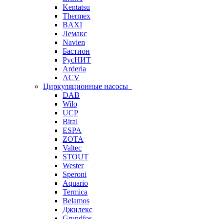
Kentatsu
Thermex
BAXI
Лемакс
Navien
Бастион
РусНИТ
Arderia
ACV
Циркуляционные насосы
DAB
Wilo
UCP
Biral
ESPA
ZOTA
Valtec
STOUT
Wester
Speroni
Aquario
Termica
Belamos
Джилекс
Grundfos