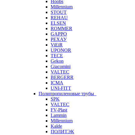
Hoobs
Millennium
STOUT
REHAU
ELSEN
ROMMER
GAPPO
РЕХАУ
ViEiR
UPONOR
TECE
Gekon
Giacomini
VALTEC
BERGERR
ICMA
UNI-FITT
Полипропиленовые трубы
SPK
VALTEC
FV-Plast
Lammin
Millennium
Kalde
ПОЛИТЭК