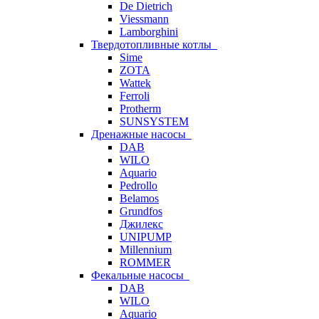
De Dietrich
Viessmann
Lamborghini
Твердотопливные котлы
Sime
ZOTA
Wattek
Ferroli
Protherm
SUNSYSTEM
Дренажные насосы
DAB
WILO
Aquario
Pedrollo
Belamos
Grundfos
Джилекс
UNIPUMP
Millennium
ROMMER
Фекальные насосы
DAB
WILO
Aquario