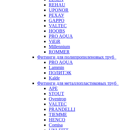
REHAU
UPONOR
РЕХАУ
GAPPO
VALTEC
HOOBS
PRO AQUA
ViEiR
Millennium
ROMMER
Фитинги для полипропиленовых труб
PRO AQUA
Lammin
ПОЛИТЭК
Kalde
Фитинги для металлопластиковых труб
APE
STOUT
Oventrop
VALTEC
PRANDELLI
TIEMME
HENCO
Comisa