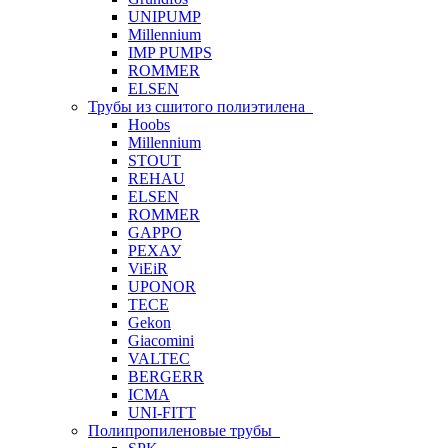
UNIPUMP
Millennium
IMP PUMPS
ROMMER
ELSEN
Трубы из сшитого полиэтилена
Hoobs
Millennium
STOUT
REHAU
ELSEN
ROMMER
GAPPO
РЕХАУ
ViEiR
UPONOR
TECE
Gekon
Giacomini
VALTEC
BERGERR
ICMA
UNI-FITT
Полипропиленовые трубы