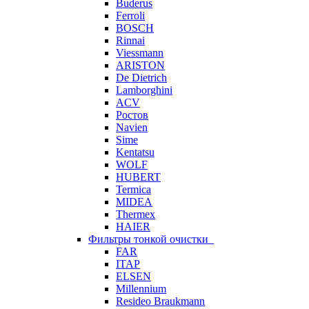
Buderus
Ferroli
BOSCH
Rinnai
Viessmann
ARISTON
De Dietrich
Lamborghini
ACV
Ростов
Navien
Sime
Kentatsu
WOLF
HUBERT
Termica
MIDEA
Thermex
HAIER
Фильтры тонкой очистки
FAR
ITAP
ELSEN
Millennium
Resideo Braukmann