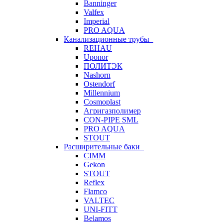
Banninger
Valfex
Imperial
PRO AQUA
Канализационные трубы
REHAU
Uponor
ПОЛИТЭК
Nashorn
Ostendorf
Millennium
Cosmoplast
Агригазполимер
CON-PIPE SML
PRO AQUA
STOUT
Расширительные баки
CIMM
Gekon
STOUT
Reflex
Flamco
VALTEC
UNI-FITT
Belamos