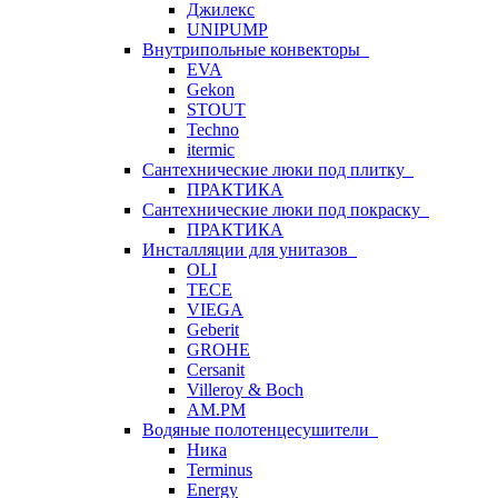
Джилекс
UNIPUMP
Внутрипольные конвекторы
EVA
Gekon
STOUT
Techno
itermic
Сантехнические люки под плитку
ПРАКТИКА
Сантехнические люки под покраску
ПРАКТИКА
Инсталляции для унитазов
OLI
TECE
VIEGA
Geberit
GROHE
Cersanit
Villeroy & Boch
AM.PM
Водяные полотенцесушители
Ника
Terminus
Energy