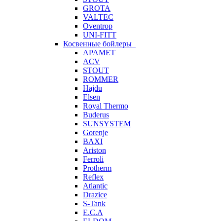
GROTA
VALTEC
Oventrop
UNI-FITT
Косвенные бойлеры
APAMET
ACV
STOUT
ROMMER
Hajdu
Elsen
Royal Thermo
Buderus
SUNSYSTEM
Gorenje
BAXI
Ariston
Ferroli
Protherm
Reflex
Atlantic
Drazice
S-Tank
E.C.A