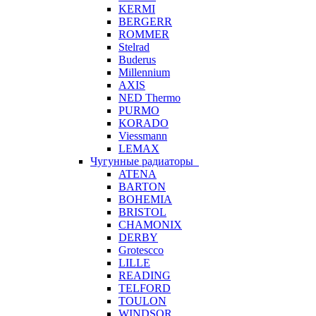
KERMI
BERGERR
ROMMER
Stelrad
Buderus
Millennium
AXIS
NED Thermo
PURMO
KORADO
Viessmann
LEMAX
Чугунные радиаторы
ATENA
BARTON
BOHEMIA
BRISTOL
CHAMONIX
DERBY
Grotescco
LILLE
READING
TELFORD
TOULON
WINDSOR