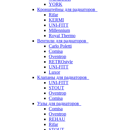
YORK
Кронштейны для радиаторов
Rifar
KERMI
UNI-FITT
Millennium
Royal Thermo
Вентили для радиаторов
Carlo Poletti
Comisa
Oventrop
RETROstyle
UNI-FITT
Luxor
Клапаны для радиаторов
UNI-FITT
STOUT
Oventrop
Comisa
Узлы для радиаторов
Comisa
Oventrop
REHAU
Rifar
STOUT