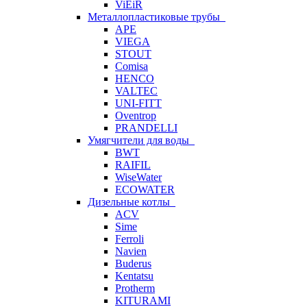
ViEiR
Металлопластиковые трубы
APE
VIEGA
STOUT
Comisa
HENCO
VALTEC
UNI-FITT
Oventrop
PRANDELLI
Умягчители для воды
BWT
RAIFIL
WiseWater
ECOWATER
Дизельные котлы
ACV
Sime
Ferroli
Navien
Buderus
Kentatsu
Protherm
KITURAMI