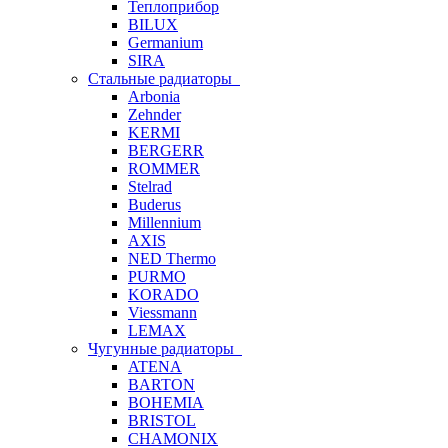
Теплоприбор
BILUX
Germanium
SIRA
Стальные радиаторы
Arbonia
Zehnder
KERMI
BERGERR
ROMMER
Stelrad
Buderus
Millennium
AXIS
NED Thermo
PURMO
KORADO
Viessmann
LEMAX
Чугунные радиаторы
ATENA
BARTON
BOHEMIA
BRISTOL
CHAMONIX