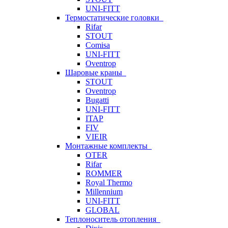
UNI-FITT
Термостатические головки
Rifar
STOUT
Comisa
UNI-FITT
Oventrop
Шаровые краны
STOUT
Oventrop
Bugatti
UNI-FITT
ITAP
FIV
VIEIR
Монтажные комплекты
OTER
Rifar
ROMMER
Royal Thermo
Millennium
UNI-FITT
GLOBAL
Теплоноситель отопления