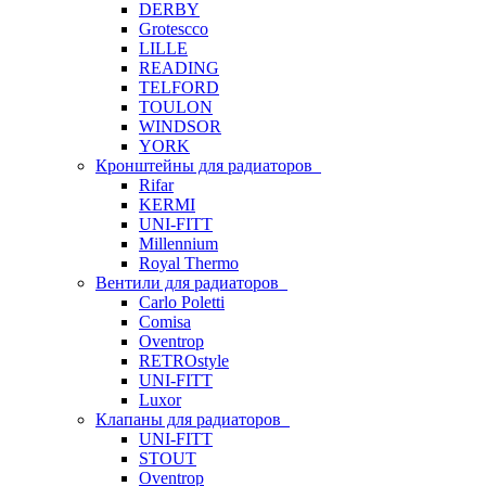
DERBY
Grotescco
LILLE
READING
TELFORD
TOULON
WINDSOR
YORK
Кронштейны для радиаторов
Rifar
KERMI
UNI-FITT
Millennium
Royal Thermo
Вентили для радиаторов
Carlo Poletti
Comisa
Oventrop
RETROstyle
UNI-FITT
Luxor
Клапаны для радиаторов
UNI-FITT
STOUT
Oventrop