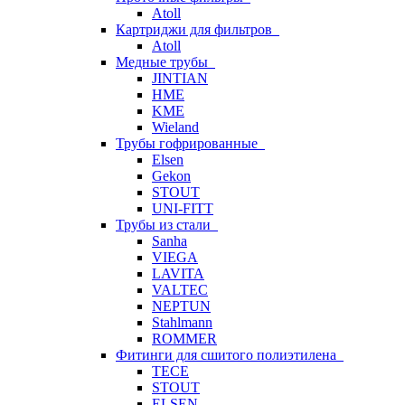
Atoll
Картриджи для фильтров
Atoll
Медные трубы
JINTIAN
HME
KME
Wieland
Трубы гофрированные
Elsen
Gekon
STOUT
UNI-FITT
Трубы из стали
Sanha
VIEGA
LAVITA
VALTEC
NEPTUN
Stahlmann
ROMMER
Фитинги для сшитого полиэтилена
TECE
STOUT
ELSEN