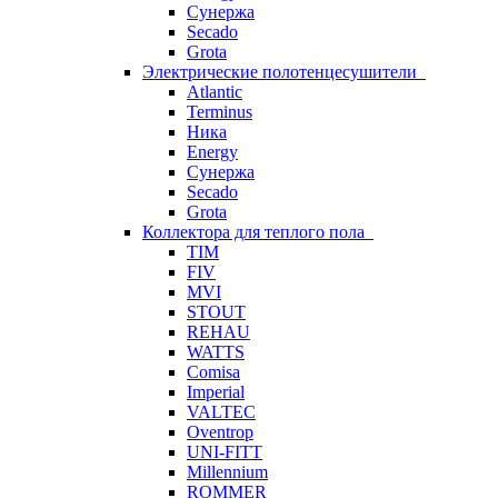
Сунержа
Secado
Grota
Электрические полотенцесушители
Atlantic
Terminus
Ника
Energy
Сунержа
Secado
Grota
Коллектора для теплого пола
TIM
FIV
MVI
STOUT
REHAU
WATTS
Comisa
Imperial
VALTEC
Oventrop
UNI-FITT
Millennium
ROMMER