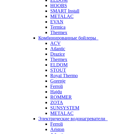
ELDOM
HOOBS
SMART Install
METALAC
EVAN
Termica
Thermex
Комбинированные бойлеры
ACV
Atlantic
Drazice
Thermex
ELDOM
STOUT
Royal Thermo
Gorenje
Ferroli
Hajdu
ROMMER
ZOTA
SUNSYSTEM
METALAC
Электрические водонагреватели
Ferroli
Ariston