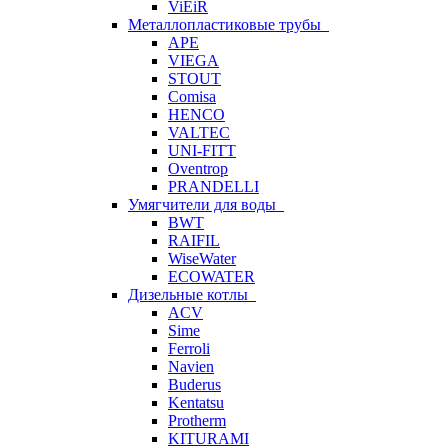
ViEiR
Металлопластиковые трубы
APE
VIEGA
STOUT
Comisa
HENCO
VALTEC
UNI-FITT
Oventrop
PRANDELLI
Умягчители для воды
BWT
RAIFIL
WiseWater
ECOWATER
Дизельные котлы
ACV
Sime
Ferroli
Navien
Buderus
Kentatsu
Protherm
KITURAMI