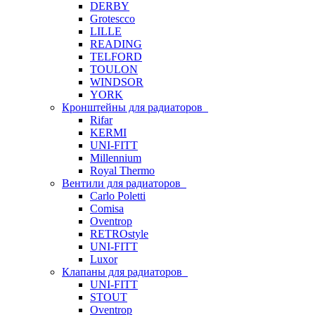
DERBY
Grotescco
LILLE
READING
TELFORD
TOULON
WINDSOR
YORK
Кронштейны для радиаторов
Rifar
KERMI
UNI-FITT
Millennium
Royal Thermo
Вентили для радиаторов
Carlo Poletti
Comisa
Oventrop
RETROstyle
UNI-FITT
Luxor
Клапаны для радиаторов
UNI-FITT
STOUT
Oventrop