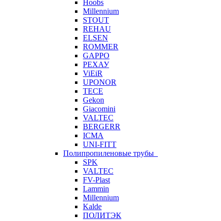
Hoobs
Millennium
STOUT
REHAU
ELSEN
ROMMER
GAPPO
РЕХАУ
ViEiR
UPONOR
TECE
Gekon
Giacomini
VALTEC
BERGERR
ICMA
UNI-FITT
Полипропиленовые трубы
SPK
VALTEC
FV-Plast
Lammin
Millennium
Kalde
ПОЛИТЭК