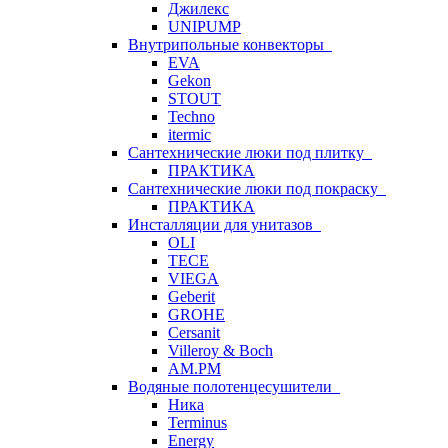
Джилекс
UNIPUMP
Внутрипольные конвекторы
EVA
Gekon
STOUT
Techno
itermic
Сантехнические люки под плитку
ПРАКТИКА
Сантехнические люки под покраску
ПРАКТИКА
Инсталляции для унитазов
OLI
TECE
VIEGA
Geberit
GROHE
Cersanit
Villeroy & Boch
AM.PM
Водяные полотенцесушители
Ника
Terminus
Energy