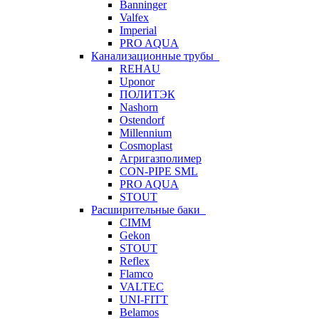
Banninger
Valfex
Imperial
PRO AQUA
Канализационные трубы
REHAU
Uponor
ПОЛИТЭК
Nashorn
Ostendorf
Millennium
Cosmoplast
Агригазполимер
CON-PIPE SML
PRO AQUA
STOUT
Расширительные баки
CIMM
Gekon
STOUT
Reflex
Flamco
VALTEC
UNI-FITT
Belamos