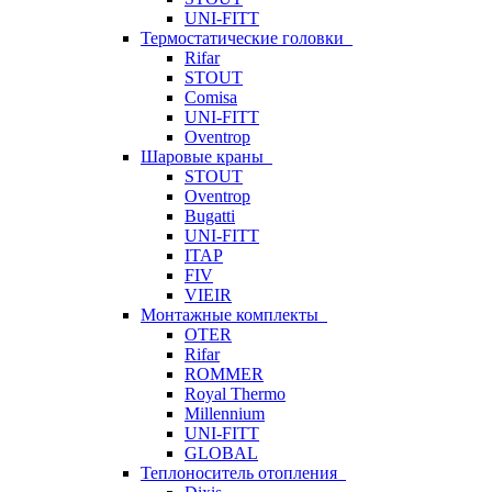
UNI-FITT
Термостатические головки
Rifar
STOUT
Comisa
UNI-FITT
Oventrop
Шаровые краны
STOUT
Oventrop
Bugatti
UNI-FITT
ITAP
FIV
VIEIR
Монтажные комплекты
OTER
Rifar
ROMMER
Royal Thermo
Millennium
UNI-FITT
GLOBAL
Теплоноситель отопления