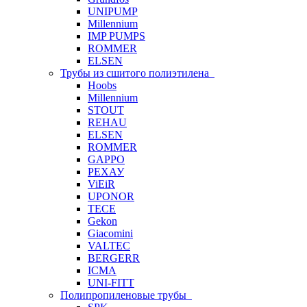
UNIPUMP
Millennium
IMP PUMPS
ROMMER
ELSEN
Трубы из сшитого полиэтилена
Hoobs
Millennium
STOUT
REHAU
ELSEN
ROMMER
GAPPO
РЕХАУ
ViEiR
UPONOR
TECE
Gekon
Giacomini
VALTEC
BERGERR
ICMA
UNI-FITT
Полипропиленовые трубы