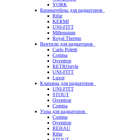
YORK
Кронштейны для радиаторов
Rifar
KERMI
UNI-FITT
Millennium
Royal Thermo
Вентили для радиаторов
Carlo Poletti
Comisa
Oventrop
RETROstyle
UNI-FITT
Luxor
Клапаны для радиаторов
UNI-FITT
STOUT
Oventrop
Comisa
Узлы для радиаторов
Comisa
Oventrop
REHAU
Rifar
STOUT