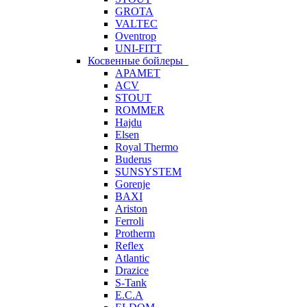
GROTA
VALTEC
Oventrop
UNI-FITT
Косвенные бойлеры
APAMET
ACV
STOUT
ROMMER
Hajdu
Elsen
Royal Thermo
Buderus
SUNSYSTEM
Gorenje
BAXI
Ariston
Ferroli
Protherm
Reflex
Atlantic
Drazice
S-Tank
E.C.A