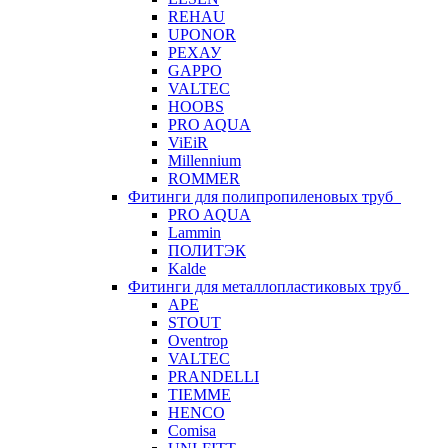
REHAU
UPONOR
РЕХАУ
GAPPO
VALTEC
HOOBS
PRO AQUA
ViEiR
Millennium
ROMMER
Фитинги для полипропиленовых труб
PRO AQUA
Lammin
ПОЛИТЭК
Kalde
Фитинги для металлопластиковых труб
APE
STOUT
Oventrop
VALTEC
PRANDELLI
TIEMME
HENCO
Comisa