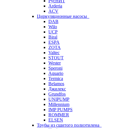
РусНИТ
Arderia
ACV
Циркуляционные насосы
DAB
Wilo
UCP
Biral
ESPA
ZOTA
Valtec
STOUT
Wester
Speroni
Aquario
Termica
Belamos
Джилекс
Grundfos
UNIPUMP
Millennium
IMP PUMPS
ROMMER
ELSEN
Трубы из сшитого полиэтилена