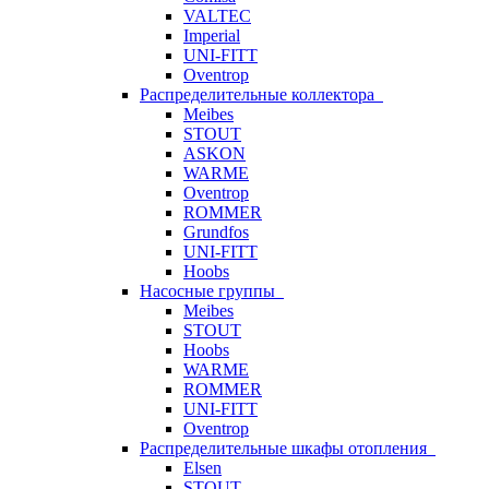
VALTEC
Imperial
UNI-FITT
Oventrop
Распределительные коллектора
Meibes
STOUT
ASKON
WARME
Oventrop
ROMMER
Grundfos
UNI-FITT
Hoobs
Насосные группы
Meibes
STOUT
Hoobs
WARME
ROMMER
UNI-FITT
Oventrop
Распределительные шкафы отопления
Elsen
STOUT