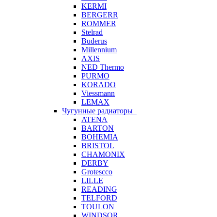
KERMI
BERGERR
ROMMER
Stelrad
Buderus
Millennium
AXIS
NED Thermo
PURMO
KORADO
Viessmann
LEMAX
Чугунные радиаторы
ATENA
BARTON
BOHEMIA
BRISTOL
CHAMONIX
DERBY
Grotescco
LILLE
READING
TELFORD
TOULON
WINDSOR