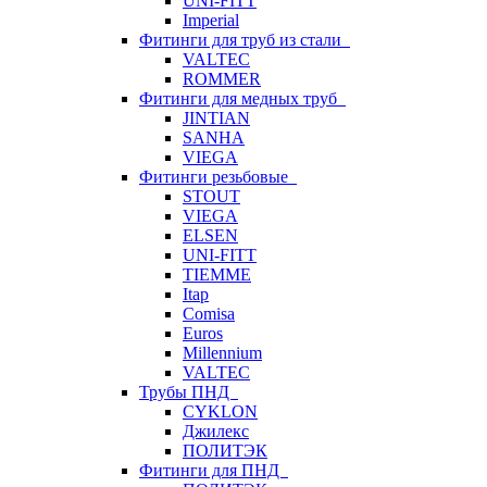
UNI-FITT
Imperial
Фитинги для труб из стали
VALTEC
ROMMER
Фитинги для медных труб
JINTIAN
SANHA
VIEGA
Фитинги резьбовые
STOUT
VIEGA
ELSEN
UNI-FITT
TIEMME
Itap
Comisa
Euros
Millennium
VALTEC
Трубы ПНД
CYKLON
Джилекс
ПОЛИТЭК
Фитинги для ПНД