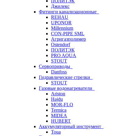
ПОЛИТЭК
Джилекс
Фитинги канализационные
REHAU
UPONOR
Millennium
CON-PIPE SML
Агригазполимер
Ostendorf
ПОЛИТЭК
PRO AQUA
STOUT
Сервоприводы
Danfoss
Гидравлические стрелки
STOUT
Газовые водонагреватели
Ariston
Hajdu
MOR-FLO
Termica
MIDEA
HUBERT
Аккумуляторный инструмент
Toua