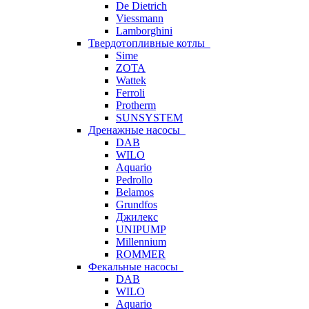
De Dietrich
Viessmann
Lamborghini
Твердотопливные котлы
Sime
ZOTA
Wattek
Ferroli
Protherm
SUNSYSTEM
Дренажные насосы
DAB
WILO
Aquario
Pedrollo
Belamos
Grundfos
Джилекс
UNIPUMP
Millennium
ROMMER
Фекальные насосы
DAB
WILO
Aquario