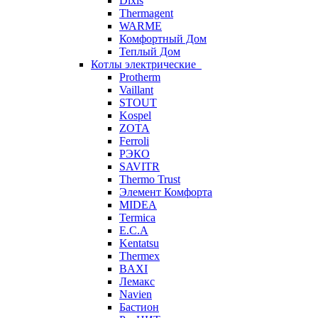
Dixis
Thermagent
WARME
Комфортный Дом
Теплый Дом
Котлы электрические
Protherm
Vaillant
STOUT
Kospel
ZOTA
Ferroli
РЭКО
SAVITR
Thermo Trust
Элемент Комфорта
MIDEA
Termica
E.C.A
Kentatsu
Thermex
BAXI
Лемакс
Navien
Бастион