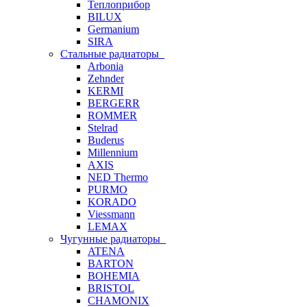
Теплоприбор
BILUX
Germanium
SIRA
Стальные радиаторы
Arbonia
Zehnder
KERMI
BERGERR
ROMMER
Stelrad
Buderus
Millennium
AXIS
NED Thermo
PURMO
KORADO
Viessmann
LEMAX
Чугунные радиаторы
ATENA
BARTON
BOHEMIA
BRISTOL
CHAMONIX