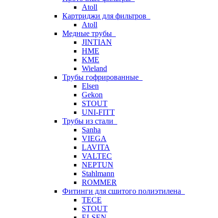
Atoll
Картриджи для фильтров
Atoll
Медные трубы
JINTIAN
HME
KME
Wieland
Трубы гофрированные
Elsen
Gekon
STOUT
UNI-FITT
Трубы из стали
Sanha
VIEGA
LAVITA
VALTEC
NEPTUN
Stahlmann
ROMMER
Фитинги для сшитого полиэтилена
TECE
STOUT
ELSEN