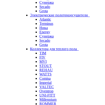
Сунержа
Secado
Grota
Электрические полотенцесушители
Atlantic
Terminus
Ника
Energy
Сунержа
Secado
Grota
Коллектора для теплого пола
TIM
FIV
MVI
STOUT
REHAU
WATTS
Comisa
Imperial
VALTEC
Oventrop
UNI-FITT
Millennium
ROMMER