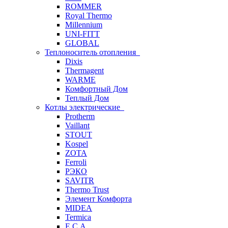
ROMMER
Royal Thermo
Millennium
UNI-FITT
GLOBAL
Теплоноситель отопления
Dixis
Thermagent
WARME
Комфортный Дом
Теплый Дом
Котлы электрические
Protherm
Vaillant
STOUT
Kospel
ZOTA
Ferroli
РЭКО
SAVITR
Thermo Trust
Элемент Комфорта
MIDEA
Termica
E.C.A