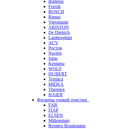
Buderus
Ferroli
BOSCH
Rinnai
Viessmann
ARISTON
De Dietrich
Lamborghini
ACV
Ростов
Navien
Sime
Kentatsu
WOLF
HUBERT
Termica
MIDEA
Thermex
HAIER
Фильтры тонкой очистки
FAR
ITAP
ELSEN
Millennium
Resideo Braukmann