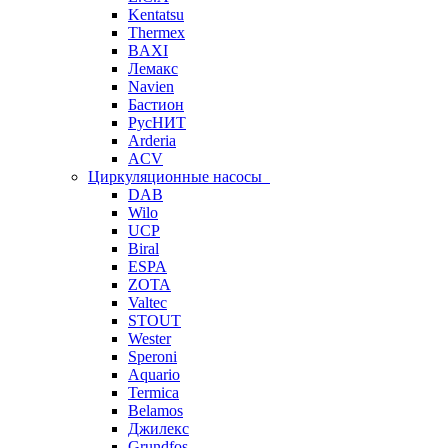
Kentatsu
Thermex
BAXI
Лемакс
Navien
Бастион
РусНИТ
Arderia
ACV
Циркуляционные насосы
DAB
Wilo
UCP
Biral
ESPA
ZOTA
Valtec
STOUT
Wester
Speroni
Aquario
Termica
Belamos
Джилекс
Grundfos