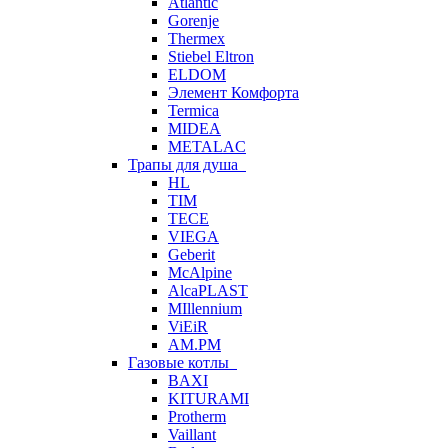
Atlantic
Gorenje
Thermex
Stiebel Eltron
ELDOM
Элемент Комфорта
Termica
MIDEA
METALAC
Трапы для душа
HL
TIM
TECE
VIEGA
Geberit
McAlpine
AlcaPLAST
MIllennium
ViEiR
AM.PM
Газовые котлы
BAXI
KITURAMI
Protherm
Vaillant