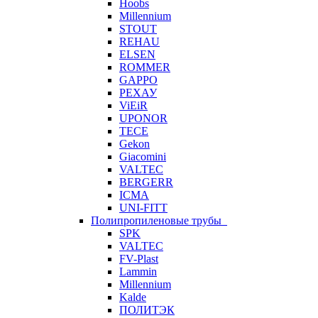
Hoobs
Millennium
STOUT
REHAU
ELSEN
ROMMER
GAPPO
РЕХАУ
ViEiR
UPONOR
TECE
Gekon
Giacomini
VALTEC
BERGERR
ICMA
UNI-FITT
Полипропиленовые трубы
SPK
VALTEC
FV-Plast
Lammin
Millennium
Kalde
ПОЛИТЭК