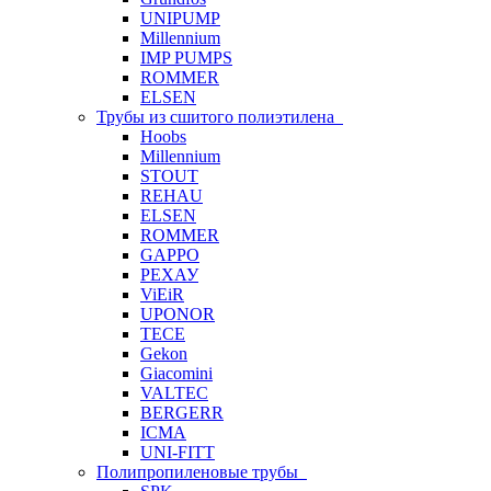
UNIPUMP
Millennium
IMP PUMPS
ROMMER
ELSEN
Трубы из сшитого полиэтилена
Hoobs
Millennium
STOUT
REHAU
ELSEN
ROMMER
GAPPO
РЕХАУ
ViEiR
UPONOR
TECE
Gekon
Giacomini
VALTEC
BERGERR
ICMA
UNI-FITT
Полипропиленовые трубы