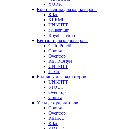
YORK
Кронштейны для радиаторов
Rifar
KERMI
UNI-FITT
Millennium
Royal Thermo
Вентили для радиаторов
Carlo Poletti
Comisa
Oventrop
RETROstyle
UNI-FITT
Luxor
Клапаны для радиаторов
UNI-FITT
STOUT
Oventrop
Comisa
Узлы для радиаторов
Comisa
Oventrop
REHAU
Rifar
STOUT