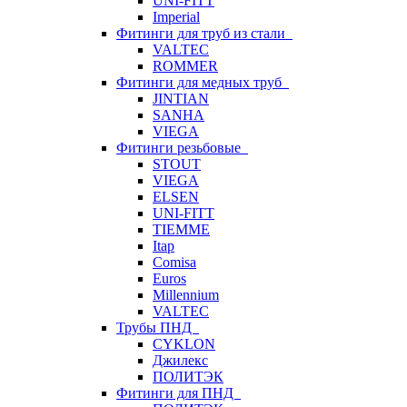
UNI-FITT
Imperial
Фитинги для труб из стали
VALTEC
ROMMER
Фитинги для медных труб
JINTIAN
SANHA
VIEGA
Фитинги резьбовые
STOUT
VIEGA
ELSEN
UNI-FITT
TIEMME
Itap
Comisa
Euros
Millennium
VALTEC
Трубы ПНД
CYKLON
Джилекс
ПОЛИТЭК
Фитинги для ПНД