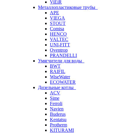
ViEiR
Металлопластиковые трубы
APE
VIEGA
STOUT
Comisa
HENCO
VALTEC
UNI-FITT
Oventrop
PRANDELLI
Умягчители для воды
BWT
RAIFIL
WiseWater
ECOWATER
Дизельные котлы
ACV
Sime
Ferroli
Navien
Buderus
Kentatsu
Protherm
KITURAMI