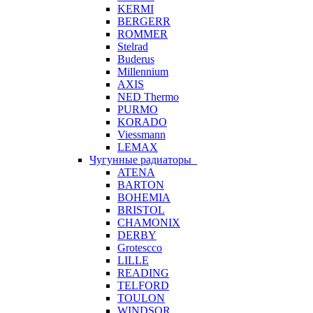
KERMI
BERGERR
ROMMER
Stelrad
Buderus
Millennium
AXIS
NED Thermo
PURMO
KORADO
Viessmann
LEMAX
Чугунные радиаторы
ATENA
BARTON
BOHEMIA
BRISTOL
CHAMONIX
DERBY
Grotescco
LILLE
READING
TELFORD
TOULON
WINDSOR