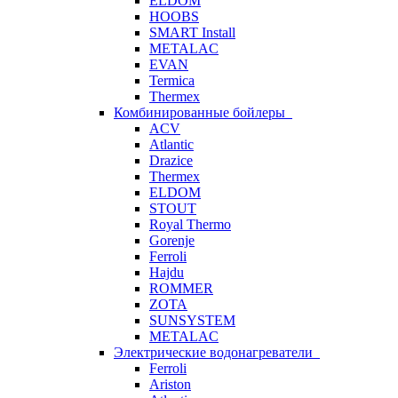
ELDOM
HOOBS
SMART Install
METALAC
EVAN
Termica
Thermex
Комбинированные бойлеры
ACV
Atlantic
Drazice
Thermex
ELDOM
STOUT
Royal Thermo
Gorenje
Ferroli
Hajdu
ROMMER
ZOTA
SUNSYSTEM
METALAC
Электрические водонагреватели
Ferroli
Ariston