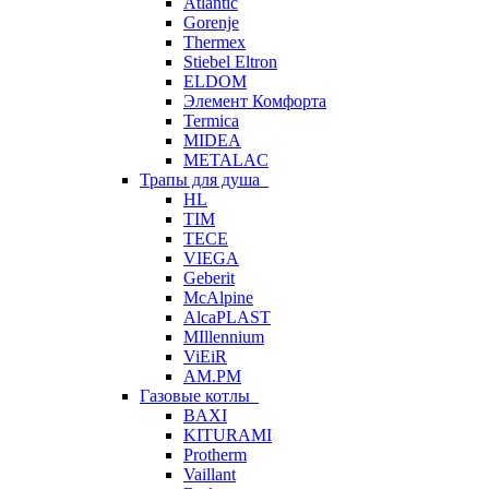
Atlantic
Gorenje
Thermex
Stiebel Eltron
ELDOM
Элемент Комфорта
Termica
MIDEA
METALAC
Трапы для душа
HL
TIM
TECE
VIEGA
Geberit
McAlpine
AlcaPLAST
MIllennium
ViEiR
AM.PM
Газовые котлы
BAXI
KITURAMI
Protherm
Vaillant