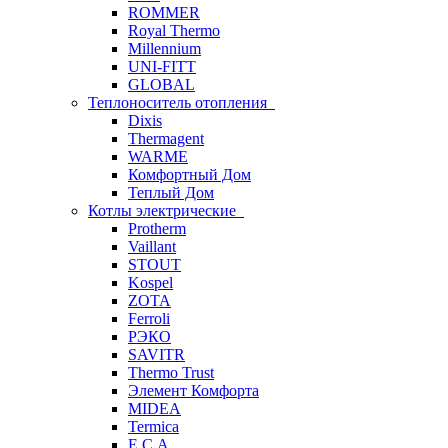
ROMMER
Royal Thermo
Millennium
UNI-FITT
GLOBAL
Теплоноситель отопления
Dixis
Thermagent
WARME
Комфортный Дом
Теплый Дом
Котлы электрические
Protherm
Vaillant
STOUT
Kospel
ZOTA
Ferroli
РЭКО
SAVITR
Thermo Trust
Элемент Комфорта
MIDEA
Termica
E.C.A