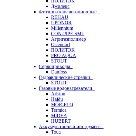
ПОЛИТЭК
Джилекс
Фитинги канализационные
REHAU
UPONOR
Millennium
CON-PIPE SML
Агригазполимер
Ostendorf
ПОЛИТЭК
PRO AQUA
STOUT
Сервоприводы
Danfoss
Гидравлические стрелки
STOUT
Газовые водонагреватели
Ariston
Hajdu
MOR-FLO
Termica
MIDEA
HUBERT
Аккумуляторный инструмент
Toua