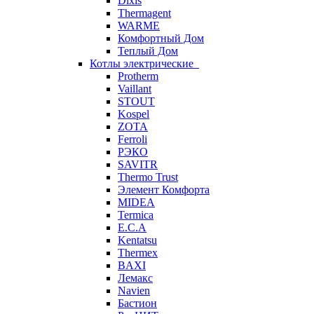
Dixis
Thermagent
WARME
Комфортный Дом
Теплый Дом
Котлы электрические
Protherm
Vaillant
STOUT
Kospel
ZOTA
Ferroli
РЭКО
SAVITR
Thermo Trust
Элемент Комфорта
MIDEA
Termica
E.C.A
Kentatsu
Thermex
BAXI
Лемакс
Navien
Бастион