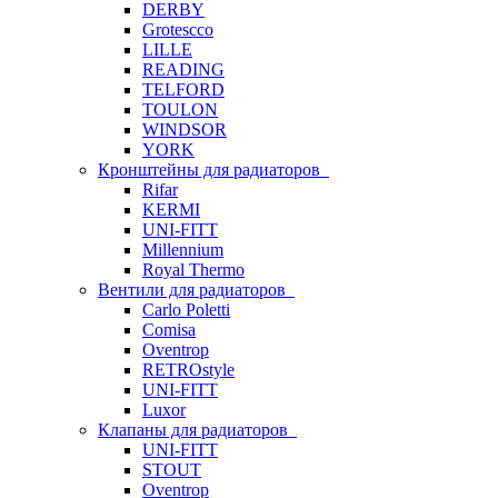
DERBY
Grotescco
LILLE
READING
TELFORD
TOULON
WINDSOR
YORK
Кронштейны для радиаторов
Rifar
KERMI
UNI-FITT
Millennium
Royal Thermo
Вентили для радиаторов
Carlo Poletti
Comisa
Oventrop
RETROstyle
UNI-FITT
Luxor
Клапаны для радиаторов
UNI-FITT
STOUT
Oventrop