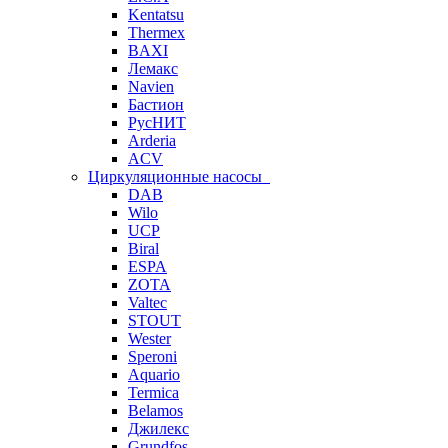
Kentatsu
Thermex
BAXI
Лемакс
Navien
Бастион
РусНИТ
Arderia
ACV
Циркуляционные насосы
DAB
Wilo
UCP
Biral
ESPA
ZOTA
Valtec
STOUT
Wester
Speroni
Aquario
Termica
Belamos
Джилекс
Grundfos