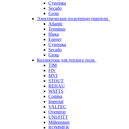
Сунержа
Secado
Grota
Электрические полотенцесушители
Atlantic
Terminus
Ника
Energy
Сунержа
Secado
Grota
Коллектора для теплого пола
TIM
FIV
MVI
STOUT
REHAU
WATTS
Comisa
Imperial
VALTEC
Oventrop
UNI-FITT
Millennium
ROMMER