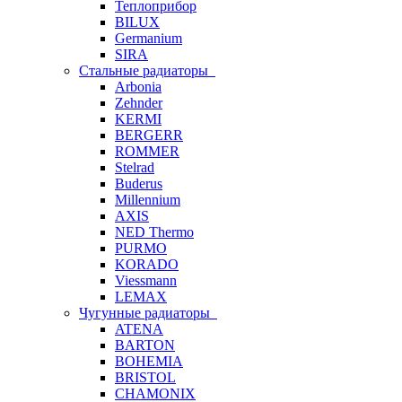
Теплоприбор
BILUX
Germanium
SIRA
Стальные радиаторы
Arbonia
Zehnder
KERMI
BERGERR
ROMMER
Stelrad
Buderus
Millennium
AXIS
NED Thermo
PURMO
KORADO
Viessmann
LEMAX
Чугунные радиаторы
ATENA
BARTON
BOHEMIA
BRISTOL
CHAMONIX