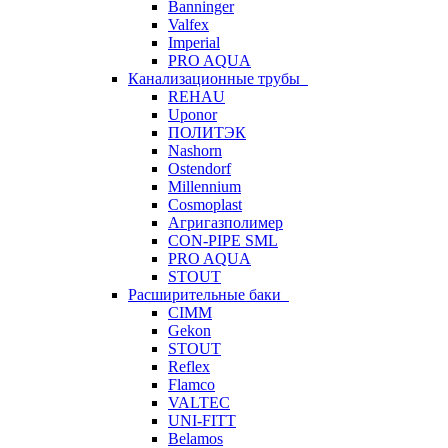
Banninger
Valfex
Imperial
PRO AQUA
Канализационные трубы
REHAU
Uponor
ПОЛИТЭК
Nashorn
Ostendorf
Millennium
Cosmoplast
Агригазполимер
CON-PIPE SML
PRO AQUA
STOUT
Расширительные баки
CIMM
Gekon
STOUT
Reflex
Flamco
VALTEC
UNI-FITT
Belamos