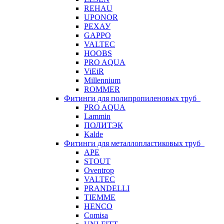
REHAU
UPONOR
РЕХАУ
GAPPO
VALTEC
HOOBS
PRO AQUA
ViEiR
Millennium
ROMMER
Фитинги для полипропиленовых труб
PRO AQUA
Lammin
ПОЛИТЭК
Kalde
Фитинги для металлопластиковых труб
APE
STOUT
Oventrop
VALTEC
PRANDELLI
TIEMME
HENCO
Comisa