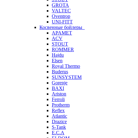
GROTA
VALTEC
Oventrop
UNI-FITT
Косвенные бойлеры
APAMET
ACV
STOUT
ROMMER
Hajdu
Elsen
Royal Thermo
Buderus
SUNSYSTEM
Gorenje
BAXI
Ariston
Ferroli
Protherm
Reflex
Atlantic
Drazice
S-Tank
E.C.A