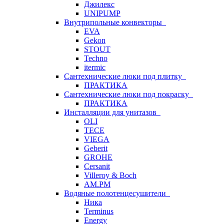
Джилекс
UNIPUMP
Внутрипольные конвекторы
EVA
Gekon
STOUT
Techno
itermic
Сантехнические люки под плитку
ПРАКТИКА
Сантехнические люки под покраску
ПРАКТИКА
Инсталляции для унитазов
OLI
TECE
VIEGA
Geberit
GROHE
Cersanit
Villeroy & Boch
AM.PM
Водяные полотенцесушители
Ника
Terminus
Energy