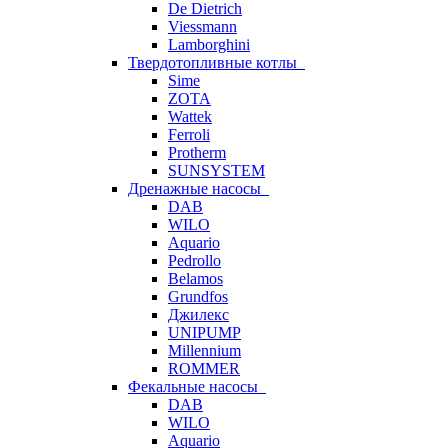
De Dietrich
Viessmann
Lamborghini
Твердотопливные котлы
Sime
ZOTA
Wattek
Ferroli
Protherm
SUNSYSTEM
Дренажные насосы
DAB
WILO
Aquario
Pedrollo
Belamos
Grundfos
Джилекс
UNIPUMP
Millennium
ROMMER
Фекальные насосы
DAB
WILO
Aquario