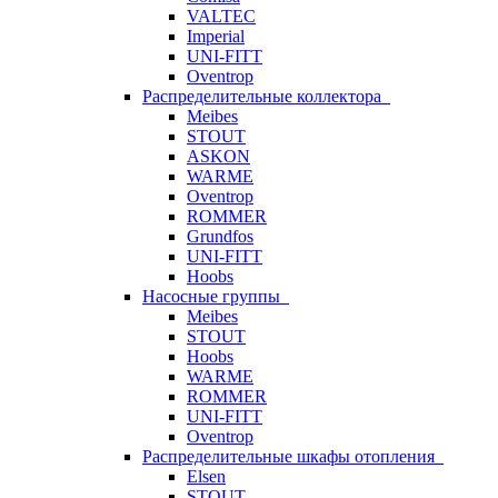
VALTEC
Imperial
UNI-FITT
Oventrop
Распределительные коллектора
Meibes
STOUT
ASKON
WARME
Oventrop
ROMMER
Grundfos
UNI-FITT
Hoobs
Насосные группы
Meibes
STOUT
Hoobs
WARME
ROMMER
UNI-FITT
Oventrop
Распределительные шкафы отопления
Elsen
STOUT