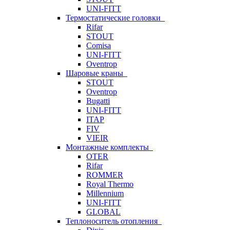
UNI-FITT
Термостатические головки
Rifar
STOUT
Comisa
UNI-FITT
Oventrop
Шаровые краны
STOUT
Oventrop
Bugatti
UNI-FITT
ITAP
FIV
VIEIR
Монтажные комплекты
OTER
Rifar
ROMMER
Royal Thermo
Millennium
UNI-FITT
GLOBAL
Теплоноситель отопления