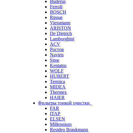
Buderus
Ferroli
BOSCH
Rinnai
Viessmann
ARISTON
De Dietrich
Lamborghini
ACV
Ростов
Navien
Sime
Kentatsu
WOLF
HUBERT
Termica
MIDEA
Thermex
HAIER
Фильтры тонкой очистки
FAR
ITAP
ELSEN
Millennium
Resideo Braukmann