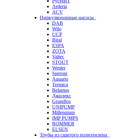
РусНИТ
Arderia
ACV
Циркуляционные насосы
DAB
Wilo
UCP
Biral
ESPA
ZOTA
Valtec
STOUT
Wester
Speroni
Aquario
Termica
Belamos
Джилекс
Grundfos
UNIPUMP
Millennium
IMP PUMPS
ROMMER
ELSEN
Трубы из сшитого полиэтилена