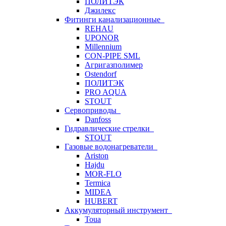
ПОЛИТЭК
Джилекс
Фитинги канализационные
REHAU
UPONOR
Millennium
CON-PIPE SML
Агригазполимер
Ostendorf
ПОЛИТЭК
PRO AQUA
STOUT
Сервоприводы
Danfoss
Гидравлические стрелки
STOUT
Газовые водонагреватели
Ariston
Hajdu
MOR-FLO
Termica
MIDEA
HUBERT
Аккумуляторный инструмент
Toua