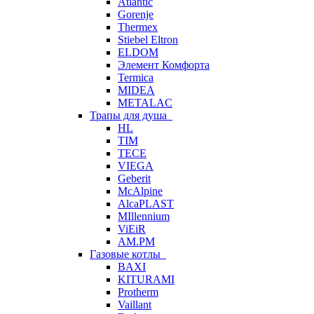
Atlantic
Gorenje
Thermex
Stiebel Eltron
ELDOM
Элемент Комфорта
Termica
MIDEA
METALAC
Трапы для душа
HL
TIM
TECE
VIEGA
Geberit
McAlpine
AlcaPLAST
MIllennium
ViEiR
AM.PM
Газовые котлы
BAXI
KITURAMI
Protherm
Vaillant