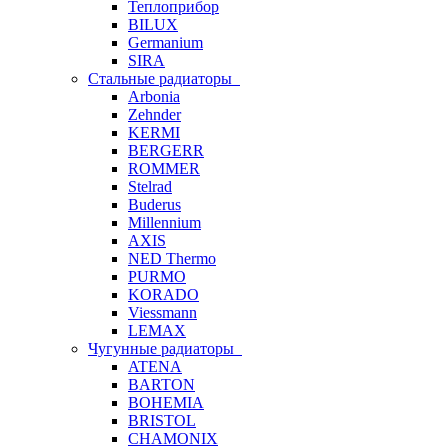
Теплоприбор
BILUX
Germanium
SIRA
Стальные радиаторы
Arbonia
Zehnder
KERMI
BERGERR
ROMMER
Stelrad
Buderus
Millennium
AXIS
NED Thermo
PURMO
KORADO
Viessmann
LEMAX
Чугунные радиаторы
ATENA
BARTON
BOHEMIA
BRISTOL
CHAMONIX