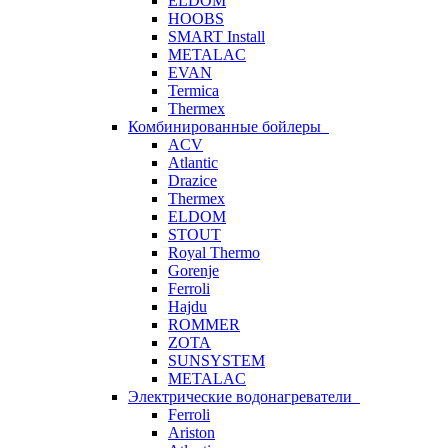
ELDOM
HOOBS
SMART Install
METALAC
EVAN
Termica
Thermex
Комбинированные бойлеры
ACV
Atlantic
Drazice
Thermex
ELDOM
STOUT
Royal Thermo
Gorenje
Ferroli
Hajdu
ROMMER
ZOTA
SUNSYSTEM
METALAC
Электрические водонагреватели
Ferroli
Ariston