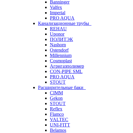
Banninger
Valfex
Imperial
PRO AQUA
Канализационные трубы
REHAU
Uponor
ПОЛИТЭК
Nashorn
Ostendorf
Millennium
Cosmoplast
Агригазполимер
CON-PIPE SML
PRO AQUA
STOUT
Расширительные баки
CIMM
Gekon
STOUT
Reflex
Flamco
VALTEC
UNI-FITT
Belamos