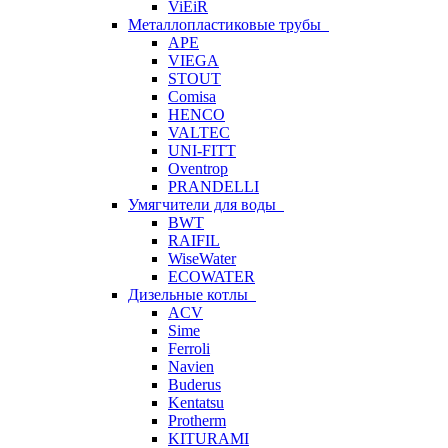
ViEiR
Металлопластиковые трубы
APE
VIEGA
STOUT
Comisa
HENCO
VALTEC
UNI-FITT
Oventrop
PRANDELLI
Умягчители для воды
BWT
RAIFIL
WiseWater
ECOWATER
Дизельные котлы
ACV
Sime
Ferroli
Navien
Buderus
Kentatsu
Protherm
KITURAMI