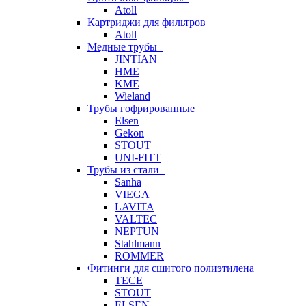
Atoll
Картриджи для фильтров
Atoll
Медные трубы
JINTIAN
HME
KME
Wieland
Трубы гофрированные
Elsen
Gekon
STOUT
UNI-FITT
Трубы из стали
Sanha
VIEGA
LAVITA
VALTEC
NEPTUN
Stahlmann
ROMMER
Фитинги для сшитого полиэтилена
TECE
STOUT
ELSEN