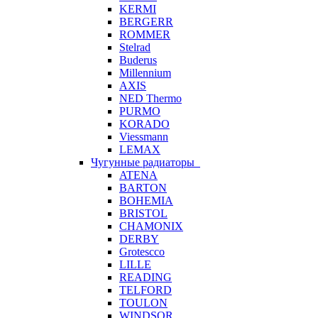
KERMI
BERGERR
ROMMER
Stelrad
Buderus
Millennium
AXIS
NED Thermo
PURMO
KORADO
Viessmann
LEMAX
Чугунные радиаторы
ATENA
BARTON
BOHEMIA
BRISTOL
CHAMONIX
DERBY
Grotescco
LILLE
READING
TELFORD
TOULON
WINDSOR