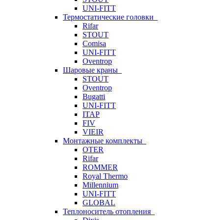
UNI-FITT
Термостатические головки
Rifar
STOUT
Comisa
UNI-FITT
Oventrop
Шаровые краны
STOUT
Oventrop
Bugatti
UNI-FITT
ITAP
FIV
VIEIR
Монтажные комплекты
OTER
Rifar
ROMMER
Royal Thermo
Millennium
UNI-FITT
GLOBAL
Теплоноситель отопления