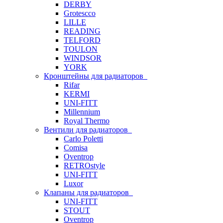
DERBY
Grotescco
LILLE
READING
TELFORD
TOULON
WINDSOR
YORK
Кронштейны для радиаторов
Rifar
KERMI
UNI-FITT
Millennium
Royal Thermo
Вентили для радиаторов
Carlo Poletti
Comisa
Oventrop
RETROstyle
UNI-FITT
Luxor
Клапаны для радиаторов
UNI-FITT
STOUT
Oventrop