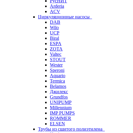
РусНИТ
Arderia
ACV
Циркуляционные насосы
DAB
Wilo
UCP
Biral
ESPA
ZOTA
Valtec
STOUT
Wester
Speroni
Aquario
Termica
Belamos
Джилекс
Grundfos
UNIPUMP
Millennium
IMP PUMPS
ROMMER
ELSEN
Трубы из сшитого полиэтилена