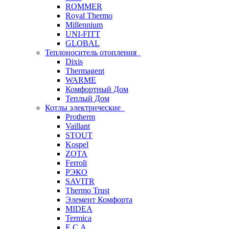
ROMMER
Royal Thermo
Millennium
UNI-FITT
GLOBAL
Теплоноситель отопления
Dixis
Thermagent
WARME
Комфортный Дом
Теплый Дом
Котлы электрические
Protherm
Vaillant
STOUT
Kospel
ZOTA
Ferroli
РЭКО
SAVITR
Thermo Trust
Элемент Комфорта
MIDEA
Termica
E.C.A