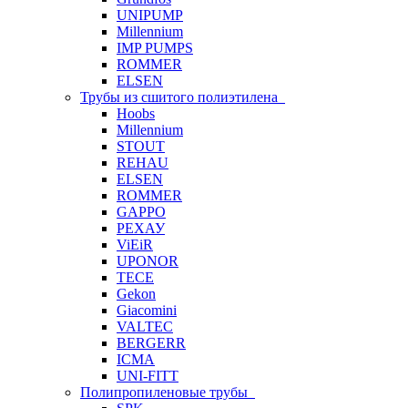
UNIPUMP
Millennium
IMP PUMPS
ROMMER
ELSEN
Трубы из сшитого полиэтилена
Hoobs
Millennium
STOUT
REHAU
ELSEN
ROMMER
GAPPO
РЕХАУ
ViEiR
UPONOR
TECE
Gekon
Giacomini
VALTEC
BERGERR
ICMA
UNI-FITT
Полипропиленовые трубы