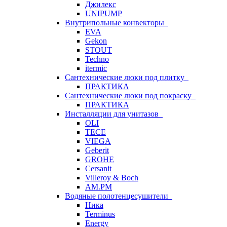
Джилекс
UNIPUMP
Внутрипольные конвекторы
EVA
Gekon
STOUT
Techno
itermic
Сантехнические люки под плитку
ПРАКТИКА
Сантехнические люки под покраску
ПРАКТИКА
Инсталляции для унитазов
OLI
TECE
VIEGA
Geberit
GROHE
Cersanit
Villeroy & Boch
AM.PM
Водяные полотенцесушители
Ника
Terminus
Energy