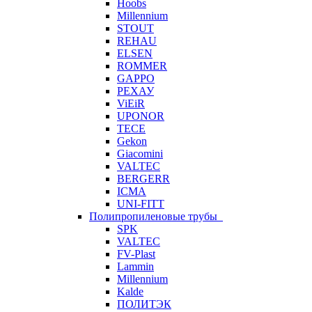
Hoobs
Millennium
STOUT
REHAU
ELSEN
ROMMER
GAPPO
РЕХАУ
ViEiR
UPONOR
TECE
Gekon
Giacomini
VALTEC
BERGERR
ICMA
UNI-FITT
Полипропиленовые трубы
SPK
VALTEC
FV-Plast
Lammin
Millennium
Kalde
ПОЛИТЭК