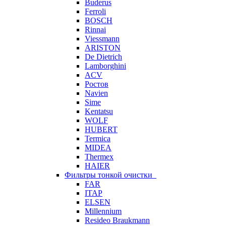
Buderus
Ferroli
BOSCH
Rinnai
Viessmann
ARISTON
De Dietrich
Lamborghini
ACV
Ростов
Navien
Sime
Kentatsu
WOLF
HUBERT
Termica
MIDEA
Thermex
HAIER
Фильтры тонкой очистки
FAR
ITAP
ELSEN
Millennium
Resideo Braukmann