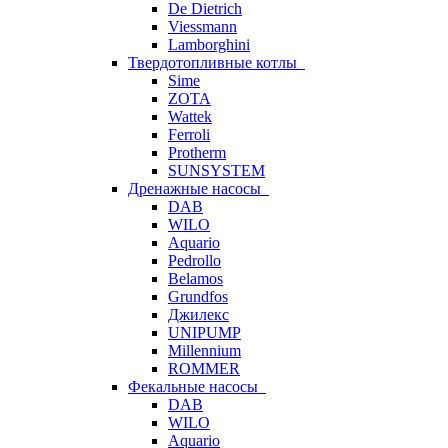
De Dietrich
Viessmann
Lamborghini
Твердотопливные котлы
Sime
ZOTA
Wattek
Ferroli
Protherm
SUNSYSTEM
Дренажные насосы
DAB
WILO
Aquario
Pedrollo
Belamos
Grundfos
Джилекс
UNIPUMP
Millennium
ROMMER
Фекальные насосы
DAB
WILO
Aquario