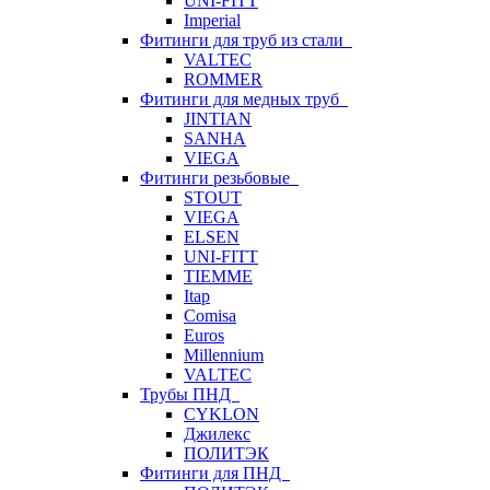
UNI-FITT
Imperial
Фитинги для труб из стали
VALTEC
ROMMER
Фитинги для медных труб
JINTIAN
SANHA
VIEGA
Фитинги резьбовые
STOUT
VIEGA
ELSEN
UNI-FITT
TIEMME
Itap
Comisa
Euros
Millennium
VALTEC
Трубы ПНД
CYKLON
Джилекс
ПОЛИТЭК
Фитинги для ПНД