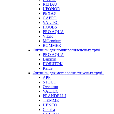
REHAU
UPONOR
РЕХАУ
GAPPO
VALTEC
HOOBS
PRO AQUA
ViEiR
Millennium
ROMMER
Фитинги для полипропиленовых труб
PRO AQUA
Lammin
ПОЛИТЭК
Kalde
Фитинги для металлопластиковых труб
APE
STOUT
Oventrop
VALTEC
PRANDELLI
TIEMME
HENCO
Comisa