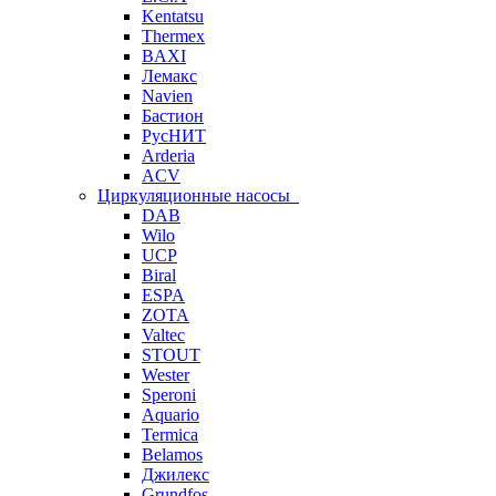
Kentatsu
Thermex
BAXI
Лемакс
Navien
Бастион
РусНИТ
Arderia
ACV
Циркуляционные насосы
DAB
Wilo
UCP
Biral
ESPA
ZOTA
Valtec
STOUT
Wester
Speroni
Aquario
Termica
Belamos
Джилекс
Grundfos