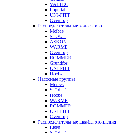
VALTEC
Imperial
UNI-FITT
Oventrop
Распределительные коллектора
Meibes
STOUT
ASKON
WARME
Oventrop
ROMMER
Grundfos
UNI-FITT
Hoobs
Насосные группы
Meibes
STOUT
Hoobs
WARME
ROMMER
UNI-FITT
Oventrop
Распределительные шкафы отопления
Elsen
STOUT