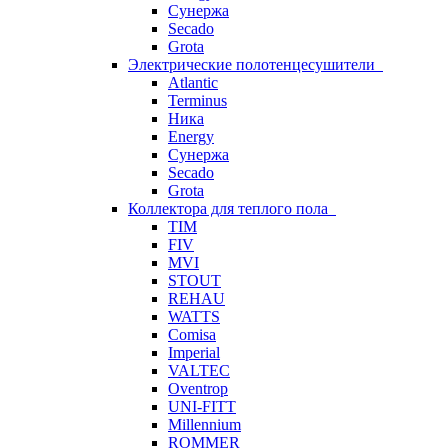
Сунержа
Secado
Grota
Электрические полотенцесушители
Atlantic
Terminus
Ника
Energy
Сунержа
Secado
Grota
Коллектора для теплого пола
TIM
FIV
MVI
STOUT
REHAU
WATTS
Comisa
Imperial
VALTEC
Oventrop
UNI-FITT
Millennium
ROMMER