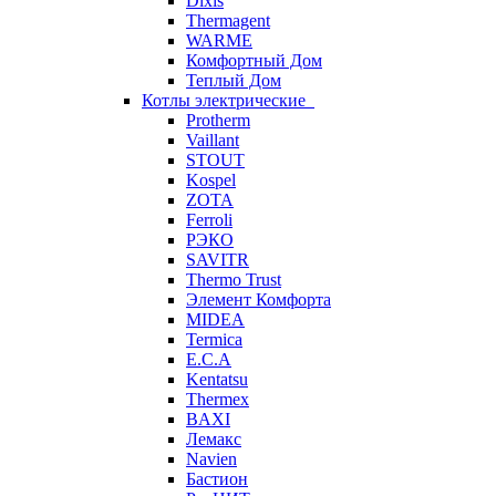
Dixis
Thermagent
WARME
Комфортный Дом
Теплый Дом
Котлы электрические
Protherm
Vaillant
STOUT
Kospel
ZOTA
Ferroli
РЭКО
SAVITR
Thermo Trust
Элемент Комфорта
MIDEA
Termica
E.C.A
Kentatsu
Thermex
BAXI
Лемакс
Navien
Бастион