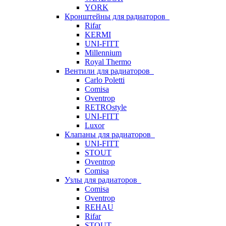
YORK
Кронштейны для радиаторов
Rifar
KERMI
UNI-FITT
Millennium
Royal Thermo
Вентили для радиаторов
Carlo Poletti
Comisa
Oventrop
RETROstyle
UNI-FITT
Luxor
Клапаны для радиаторов
UNI-FITT
STOUT
Oventrop
Comisa
Узлы для радиаторов
Comisa
Oventrop
REHAU
Rifar
STOUT