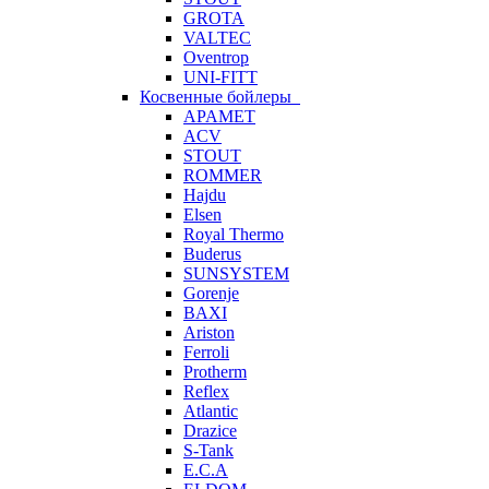
GROTA
VALTEC
Oventrop
UNI-FITT
Косвенные бойлеры
APAMET
ACV
STOUT
ROMMER
Hajdu
Elsen
Royal Thermo
Buderus
SUNSYSTEM
Gorenje
BAXI
Ariston
Ferroli
Protherm
Reflex
Atlantic
Drazice
S-Tank
E.C.A