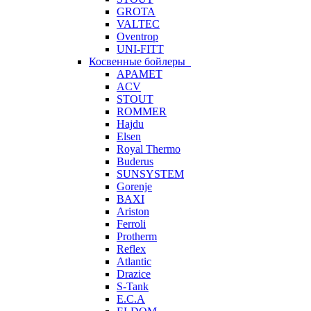
GROTA
VALTEC
Oventrop
UNI-FITT
Косвенные бойлеры
APAMET
ACV
STOUT
ROMMER
Hajdu
Elsen
Royal Thermo
Buderus
SUNSYSTEM
Gorenje
BAXI
Ariston
Ferroli
Protherm
Reflex
Atlantic
Drazice
S-Tank
E.C.A