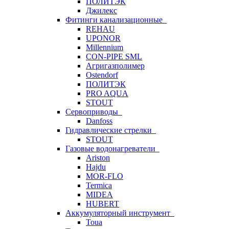
ПОЛИТЭК
Джилекс
Фитинги канализационные
REHAU
UPONOR
Millennium
CON-PIPE SML
Агригазполимер
Ostendorf
ПОЛИТЭК
PRO AQUA
STOUT
Сервоприводы
Danfoss
Гидравлические стрелки
STOUT
Газовые водонагреватели
Ariston
Hajdu
MOR-FLO
Termica
MIDEA
HUBERT
Аккумуляторный инструмент
Toua