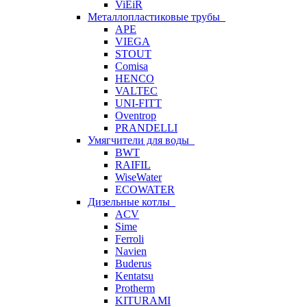
ViEiR
Металлопластиковые трубы
APE
VIEGA
STOUT
Comisa
HENCO
VALTEC
UNI-FITT
Oventrop
PRANDELLI
Умягчители для воды
BWT
RAIFIL
WiseWater
ECOWATER
Дизельные котлы
ACV
Sime
Ferroli
Navien
Buderus
Kentatsu
Protherm
KITURAMI