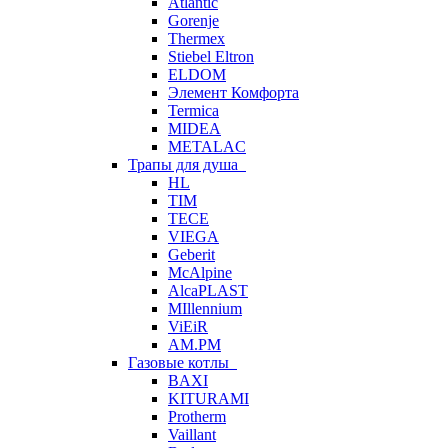
Atlantic
Gorenje
Thermex
Stiebel Eltron
ELDOM
Элемент Комфорта
Termica
MIDEA
METALAC
Трапы для душа
HL
TIM
TECE
VIEGA
Geberit
McAlpine
AlcaPLAST
MIllennium
ViEiR
AM.PM
Газовые котлы
BAXI
KITURAMI
Protherm
Vaillant