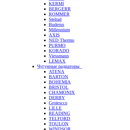
KERMI
BERGERR
ROMMER
Stelrad
Buderus
Millennium
AXIS
NED Thermo
PURMO
KORADO
Viessmann
LEMAX
Чугунные радиаторы
ATENA
BARTON
BOHEMIA
BRISTOL
CHAMONIX
DERBY
Grotescco
LILLE
READING
TELFORD
TOULON
WINDSOR