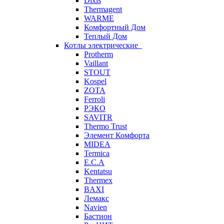
Dixis
Thermagent
WARME
Комфортный Дом
Теплый Дом
Котлы электрические
Protherm
Vaillant
STOUT
Kospel
ZOTA
Ferroli
РЭКО
SAVITR
Thermo Trust
Элемент Комфорта
MIDEA
Termica
E.C.A
Kentatsu
Thermex
BAXI
Лемакс
Navien
Бастион