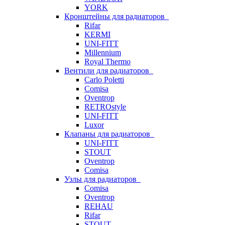
YORK
Кронштейны для радиаторов
Rifar
KERMI
UNI-FITT
Millennium
Royal Thermo
Вентили для радиаторов
Carlo Poletti
Comisa
Oventrop
RETROstyle
UNI-FITT
Luxor
Клапаны для радиаторов
UNI-FITT
STOUT
Oventrop
Comisa
Узлы для радиаторов
Comisa
Oventrop
REHAU
Rifar
STOUT