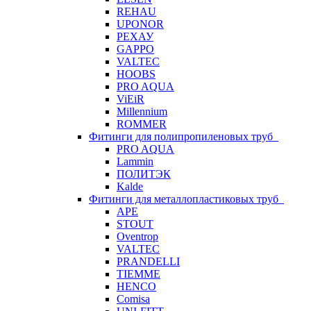
REHAU
UPONOR
РЕХАУ
GAPPO
VALTEC
HOOBS
PRO AQUA
ViEiR
Millennium
ROMMER
Фитинги для полипропиленовых труб
PRO AQUA
Lammin
ПОЛИТЭК
Kalde
Фитинги для металлопластиковых труб
APE
STOUT
Oventrop
VALTEC
PRANDELLI
TIEMME
HENCO
Comisa