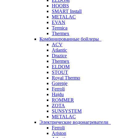
ELDOM
HOOBS
SMART Install
METALAC
EVAN
Termica
Thermex
Комбинированные бойлеры
ACV
Atlantic
Drazice
Thermex
ELDOM
STOUT
Royal Thermo
Gorenje
Ferroli
Hajdu
ROMMER
ZOTA
SUNSYSTEM
METALAC
Электрические водонагреватели
Ferroli
Ariston