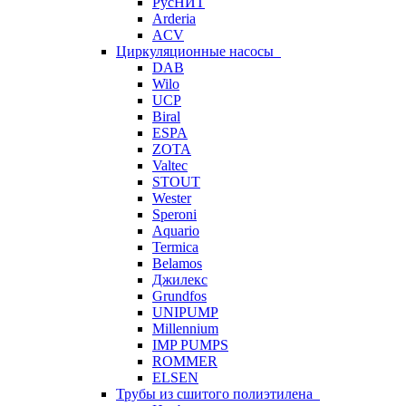
РусНИТ
Arderia
ACV
Циркуляционные насосы
DAB
Wilo
UCP
Biral
ESPA
ZOTA
Valtec
STOUT
Wester
Speroni
Aquario
Termica
Belamos
Джилекс
Grundfos
UNIPUMP
Millennium
IMP PUMPS
ROMMER
ELSEN
Трубы из сшитого полиэтилена