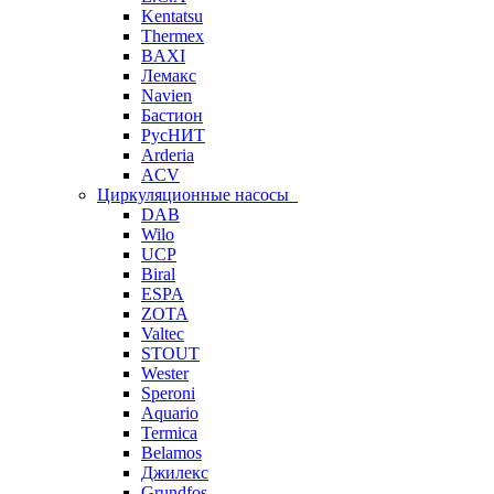
Kentatsu
Thermex
BAXI
Лемакс
Navien
Бастион
РусНИТ
Arderia
ACV
Циркуляционные насосы
DAB
Wilo
UCP
Biral
ESPA
ZOTA
Valtec
STOUT
Wester
Speroni
Aquario
Termica
Belamos
Джилекс
Grundfos