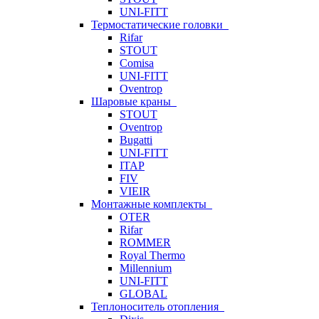
UNI-FITT
Термостатические головки
Rifar
STOUT
Comisa
UNI-FITT
Oventrop
Шаровые краны
STOUT
Oventrop
Bugatti
UNI-FITT
ITAP
FIV
VIEIR
Монтажные комплекты
OTER
Rifar
ROMMER
Royal Thermo
Millennium
UNI-FITT
GLOBAL
Теплоноситель отопления