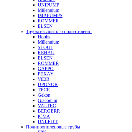
UNIPUMP
Millennium
IMP PUMPS
ROMMER
ELSEN
Трубы из сшитого полиэтилена
Hoobs
Millennium
STOUT
REHAU
ELSEN
ROMMER
GAPPO
РЕХАУ
ViEiR
UPONOR
TECE
Gekon
Giacomini
VALTEC
BERGERR
ICMA
UNI-FITT
Полипропиленовые трубы