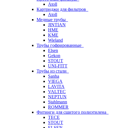
Atoll
Картриджи для фильтров
Atoll
Медные трубы
JINTIAN
HME
KME
Wieland
Трубы гофрированные
Elsen
Gekon
STOUT
UNI-FITT
Трубы из стали
Sanha
VIEGA
LAVITA
VALTEC
NEPTUN
Stahlmann
ROMMER
Фитинги для сшитого полиэтилена
TECE
STOUT
ELSEN