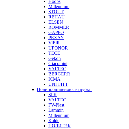
Hoobs
Millennium
STOUT
REHAU
ELSEN
ROMMER
GAPPO
РЕХАУ
ViEiR
UPONOR
TECE
Gekon
Giacomini
VALTEC
BERGERR
ICMA
UNI-FITT
Полипропиленовые трубы
SPK
VALTEC
FV-Plast
Lammin
Millennium
Kalde
ПОЛИТЭК