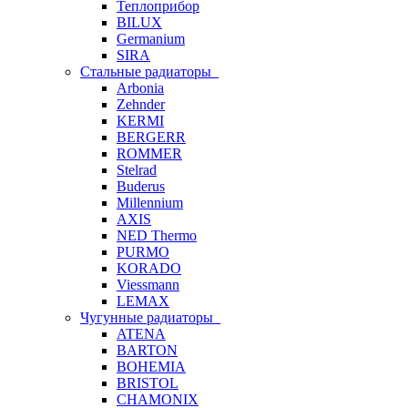
Теплоприбор
BILUX
Germanium
SIRA
Стальные радиаторы
Arbonia
Zehnder
KERMI
BERGERR
ROMMER
Stelrad
Buderus
Millennium
AXIS
NED Thermo
PURMO
KORADO
Viessmann
LEMAX
Чугунные радиаторы
ATENA
BARTON
BOHEMIA
BRISTOL
CHAMONIX