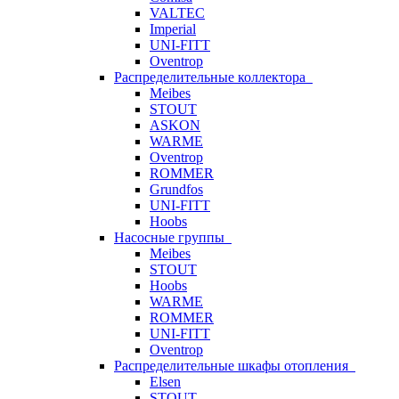
VALTEC
Imperial
UNI-FITT
Oventrop
Распределительные коллектора
Meibes
STOUT
ASKON
WARME
Oventrop
ROMMER
Grundfos
UNI-FITT
Hoobs
Насосные группы
Meibes
STOUT
Hoobs
WARME
ROMMER
UNI-FITT
Oventrop
Распределительные шкафы отопления
Elsen
STOUT