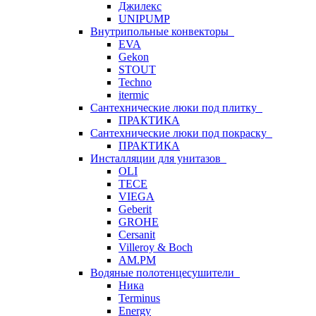
Джилекс
UNIPUMP
Внутрипольные конвекторы
EVA
Gekon
STOUT
Techno
itermic
Сантехнические люки под плитку
ПРАКТИКА
Сантехнические люки под покраску
ПРАКТИКА
Инсталляции для унитазов
OLI
TECE
VIEGA
Geberit
GROHE
Cersanit
Villeroy & Boch
AM.PM
Водяные полотенцесушители
Ника
Terminus
Energy