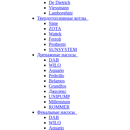
De Dietrich
Viessmann
Lamborghini
Твердотопливные котлы
Sime
ZOTA
Wattek
Ferroli
Protherm
SUNSYSTEM
Дренажные насосы
DAB
WILO
Aquario
Pedrollo
Belamos
Grundfos
Джилекс
UNIPUMP
Millennium
ROMMER
Фекальные насосы
DAB
WILO
Aquario