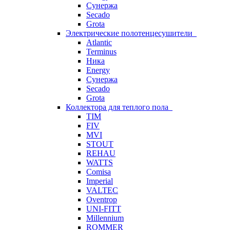
Сунержа
Secado
Grota
Электрические полотенцесушители
Atlantic
Terminus
Ника
Energy
Сунержа
Secado
Grota
Коллектора для теплого пола
TIM
FIV
MVI
STOUT
REHAU
WATTS
Comisa
Imperial
VALTEC
Oventrop
UNI-FITT
Millennium
ROMMER