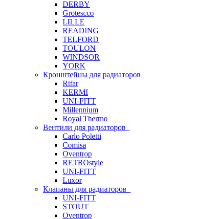
DERBY
Grotescco
LILLE
READING
TELFORD
TOULON
WINDSOR
YORK
Кронштейны для радиаторов
Rifar
KERMI
UNI-FITT
Millennium
Royal Thermo
Вентили для радиаторов
Carlo Poletti
Comisa
Oventrop
RETROstyle
UNI-FITT
Luxor
Клапаны для радиаторов
UNI-FITT
STOUT
Oventrop