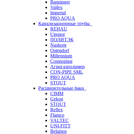
Banninger
Valfex
Imperial
PRO AQUA
Канализационные трубы
REHAU
Uponor
ПОЛИТЭК
Nashorn
Ostendorf
Millennium
Cosmoplast
Агригазполимер
CON-PIPE SML
PRO AQUA
STOUT
Расширительные баки
CIMM
Gekon
STOUT
Reflex
Flamco
VALTEC
UNI-FITT
Belamos