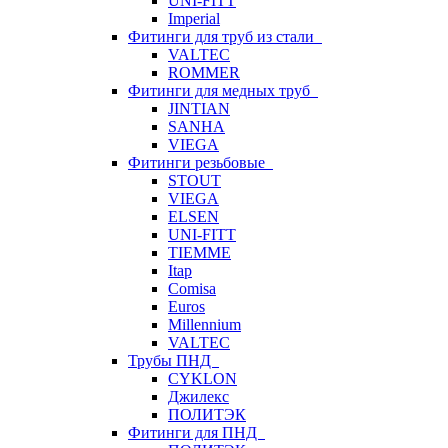
UNI-FITT
Imperial
Фитинги для труб из стали
VALTEC
ROMMER
Фитинги для медных труб
JINTIAN
SANHA
VIEGA
Фитинги резьбовые
STOUT
VIEGA
ELSEN
UNI-FITT
TIEMME
Itap
Comisa
Euros
Millennium
VALTEC
Трубы ПНД
CYKLON
Джилекс
ПОЛИТЭК
Фитинги для ПНД