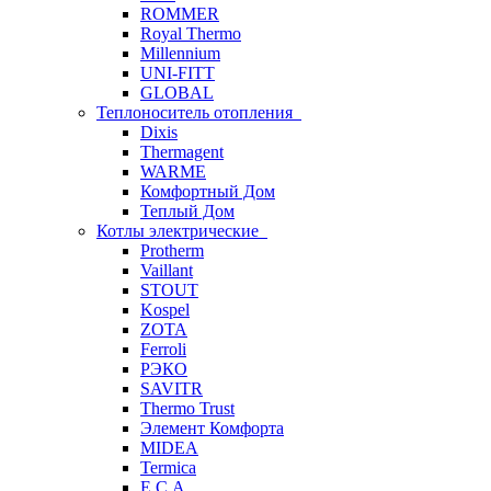
ROMMER
Royal Thermo
Millennium
UNI-FITT
GLOBAL
Теплоноситель отопления
Dixis
Thermagent
WARME
Комфортный Дом
Теплый Дом
Котлы электрические
Protherm
Vaillant
STOUT
Kospel
ZOTA
Ferroli
РЭКО
SAVITR
Thermo Trust
Элемент Комфорта
MIDEA
Termica
E.C.A