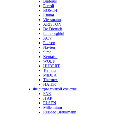
Buderus
Ferroli
BOSCH
Rinnai
Viessmann
ARISTON
De Dietrich
Lamborghini
ACV
Ростов
Navien
Sime
Kentatsu
WOLF
HUBERT
Termica
MIDEA
Thermex
HAIER
Фильтры тонкой очистки
FAR
ITAP
ELSEN
Millennium
Resideo Braukmann