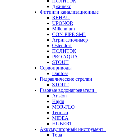
ПОЛИТЭК
Джилекс
Фитинги канализационные
REHAU
UPONOR
Millennium
CON-PIPE SML
Агригазполимер
Ostendorf
ПОЛИТЭК
PRO AQUA
STOUT
Сервоприводы
Danfoss
Гидравлические стрелки
STOUT
Газовые водонагреватели
Ariston
Hajdu
MOR-FLO
Termica
MIDEA
HUBERT
Аккумуляторный инструмент
Toua