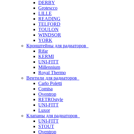
DERBY
Grotescco
LILLE
READING
TELFORD
TOULON
WINDSOR
YORK
Кронштейны для радиаторов
Rifar
KERMI
UNI-FITT
Millennium
Royal Thermo
Вентили для радиаторов
Carlo Poletti
Comisa
Oventrop
RETROstyle
UNI-FITT
Luxor
Клапаны для радиаторов
UNI-FITT
STOUT
Oventrop