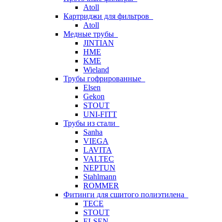
Atoll
Картриджи для фильтров
Atoll
Медные трубы
JINTIAN
HME
KME
Wieland
Трубы гофрированные
Elsen
Gekon
STOUT
UNI-FITT
Трубы из стали
Sanha
VIEGA
LAVITA
VALTEC
NEPTUN
Stahlmann
ROMMER
Фитинги для сшитого полиэтилена
TECE
STOUT
ELSEN