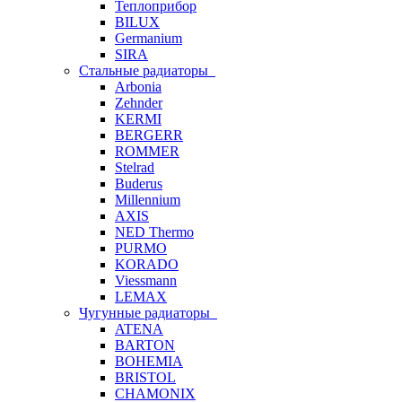
Теплоприбор
BILUX
Germanium
SIRA
Стальные радиаторы
Arbonia
Zehnder
KERMI
BERGERR
ROMMER
Stelrad
Buderus
Millennium
AXIS
NED Thermo
PURMO
KORADO
Viessmann
LEMAX
Чугунные радиаторы
ATENA
BARTON
BOHEMIA
BRISTOL
CHAMONIX