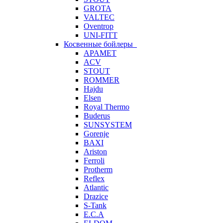
GROTA
VALTEC
Oventrop
UNI-FITT
Косвенные бойлеры
APAMET
ACV
STOUT
ROMMER
Hajdu
Elsen
Royal Thermo
Buderus
SUNSYSTEM
Gorenje
BAXI
Ariston
Ferroli
Protherm
Reflex
Atlantic
Drazice
S-Tank
E.C.A