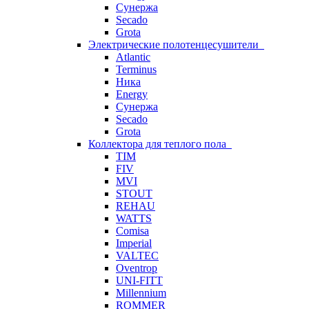
Сунержа
Secado
Grota
Электрические полотенцесушители
Atlantic
Terminus
Ника
Energy
Сунержа
Secado
Grota
Коллектора для теплого пола
TIM
FIV
MVI
STOUT
REHAU
WATTS
Comisa
Imperial
VALTEC
Oventrop
UNI-FITT
Millennium
ROMMER