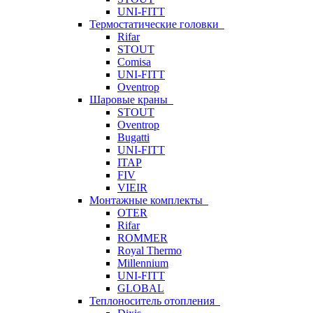
UNI-FITT
Термостатические головки
Rifar
STOUT
Comisa
UNI-FITT
Oventrop
Шаровые краны
STOUT
Oventrop
Bugatti
UNI-FITT
ITAP
FIV
VIEIR
Монтажные комплекты
OTER
Rifar
ROMMER
Royal Thermo
Millennium
UNI-FITT
GLOBAL
Теплоноситель отопления