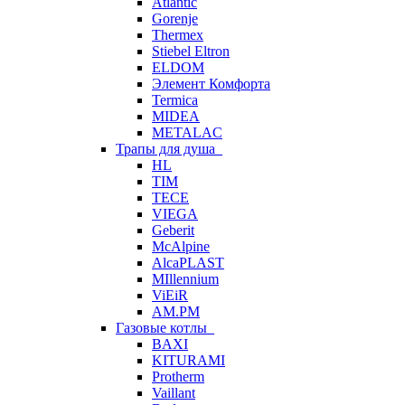
Atlantic
Gorenje
Thermex
Stiebel Eltron
ELDOM
Элемент Комфорта
Termica
MIDEA
METALAC
Трапы для душа
HL
TIM
TECE
VIEGA
Geberit
McAlpine
AlcaPLAST
MIllennium
ViEiR
AM.PM
Газовые котлы
BAXI
KITURAMI
Protherm
Vaillant