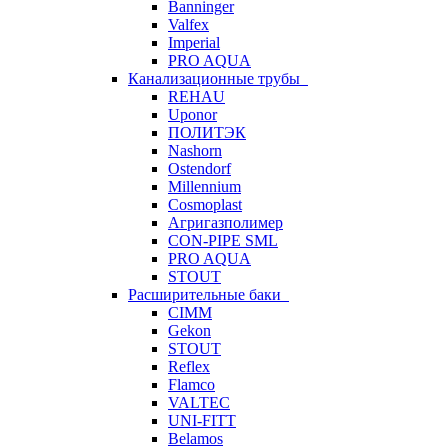
Banninger
Valfex
Imperial
PRO AQUA
Канализационные трубы
REHAU
Uponor
ПОЛИТЭК
Nashorn
Ostendorf
Millennium
Cosmoplast
Агригазполимер
CON-PIPE SML
PRO AQUA
STOUT
Расширительные баки
CIMM
Gekon
STOUT
Reflex
Flamco
VALTEC
UNI-FITT
Belamos