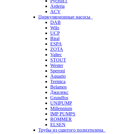
РусНИТ
Arderia
ACV
Циркуляционные насосы
DAB
Wilo
UCP
Biral
ESPA
ZOTA
Valtec
STOUT
Wester
Speroni
Aquario
Termica
Belamos
Джилекс
Grundfos
UNIPUMP
Millennium
IMP PUMPS
ROMMER
ELSEN
Трубы из сшитого полиэтилена