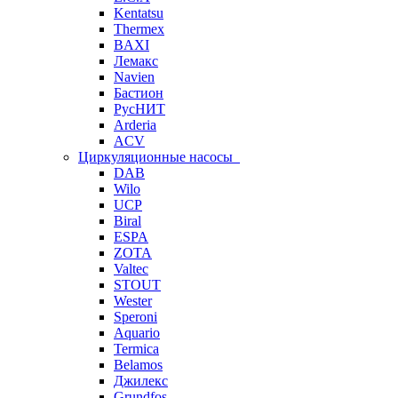
Kentatsu
Thermex
BAXI
Лемакс
Navien
Бастион
РусНИТ
Arderia
ACV
Циркуляционные насосы
DAB
Wilo
UCP
Biral
ESPA
ZOTA
Valtec
STOUT
Wester
Speroni
Aquario
Termica
Belamos
Джилекс
Grundfos