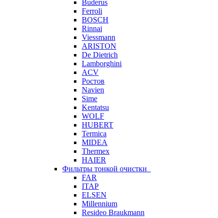
Buderus
Ferroli
BOSCH
Rinnai
Viessmann
ARISTON
De Dietrich
Lamborghini
ACV
Ростов
Navien
Sime
Kentatsu
WOLF
HUBERT
Termica
MIDEA
Thermex
HAIER
Фильтры тонкой очистки
FAR
ITAP
ELSEN
Millennium
Resideo Braukmann