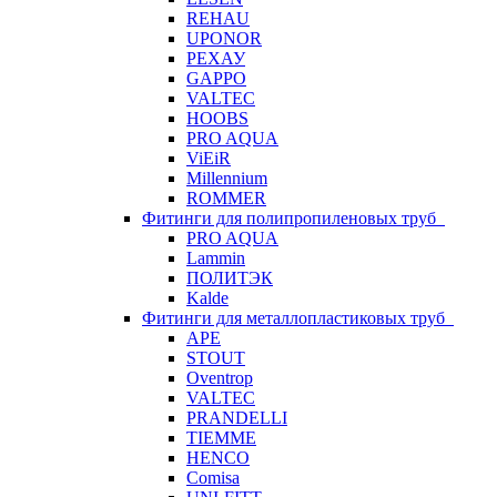
REHAU
UPONOR
РЕХАУ
GAPPO
VALTEC
HOOBS
PRO AQUA
ViEiR
Millennium
ROMMER
Фитинги для полипропиленовых труб
PRO AQUA
Lammin
ПОЛИТЭК
Kalde
Фитинги для металлопластиковых труб
APE
STOUT
Oventrop
VALTEC
PRANDELLI
TIEMME
HENCO
Comisa