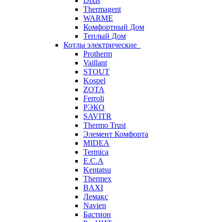
Dixis
Thermagent
WARME
Комфортный Дом
Теплый Дом
Котлы электрические
Protherm
Vaillant
STOUT
Kospel
ZOTA
Ferroli
РЭКО
SAVITR
Thermo Trust
Элемент Комфорта
MIDEA
Termica
E.C.A
Kentatsu
Thermex
BAXI
Лемакс
Navien
Бастион