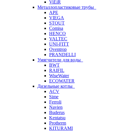
ViEiR
Металлопластиковые трубы
APE
VIEGA
STOUT
Comisa
HENCO
VALTEC
UNI-FITT
Oventrop
PRANDELLI
Умягчители для воды
BWT
RAIFIL
WiseWater
ECOWATER
Дизельные котлы
ACV
Sime
Ferroli
Navien
Buderus
Kentatsu
Protherm
KITURAMI