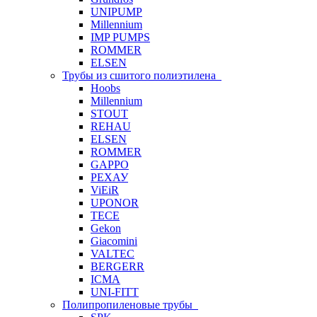
UNIPUMP
Millennium
IMP PUMPS
ROMMER
ELSEN
Трубы из сшитого полиэтилена
Hoobs
Millennium
STOUT
REHAU
ELSEN
ROMMER
GAPPO
РЕХАУ
ViEiR
UPONOR
TECE
Gekon
Giacomini
VALTEC
BERGERR
ICMA
UNI-FITT
Полипропиленовые трубы