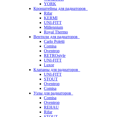
YORK
Кронштейны для радиаторов
Rifar
KERMI
UNI-FITT
Millennium
Royal Thermo
Вентили для радиаторов
Carlo Poletti
Comisa
Oventrop
RETROstyle
UNI-FITT
Luxor
Клапаны для радиаторов
UNI-FITT
STOUT
Oventrop
Comisa
Узлы для радиаторов
Comisa
Oventrop
REHAU
Rifar
STOUT