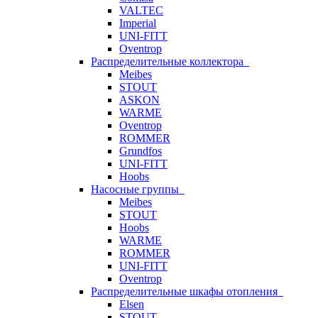
VALTEC
Imperial
UNI-FITT
Oventrop
Распределительные коллектора
Meibes
STOUT
ASKON
WARME
Oventrop
ROMMER
Grundfos
UNI-FITT
Hoobs
Насосные группы
Meibes
STOUT
Hoobs
WARME
ROMMER
UNI-FITT
Oventrop
Распределительные шкафы отопления
Elsen
STOUT