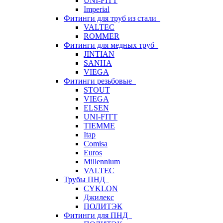
UNI-FITT
Imperial
Фитинги для труб из стали
VALTEC
ROMMER
Фитинги для медных труб
JINTIAN
SANHA
VIEGA
Фитинги резьбовые
STOUT
VIEGA
ELSEN
UNI-FITT
TIEMME
Itap
Comisa
Euros
Millennium
VALTEC
Трубы ПНД
CYKLON
Джилекс
ПОЛИТЭК
Фитинги для ПНД