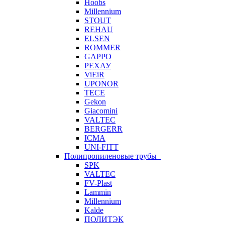
Hoobs
Millennium
STOUT
REHAU
ELSEN
ROMMER
GAPPO
РЕХАУ
ViEiR
UPONOR
TECE
Gekon
Giacomini
VALTEC
BERGERR
ICMA
UNI-FITT
Полипропиленовые трубы
SPK
VALTEC
FV-Plast
Lammin
Millennium
Kalde
ПОЛИТЭК