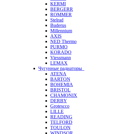
KERMI
BERGERR
ROMMER
Stelrad
Buderus
Millennium
AXIS
NED Thermo
PURMO
KORADO
Viessmann
LEMAX
Чугунные радиаторы
ATENA
BARTON
BOHEMIA
BRISTOL
CHAMONIX
DERBY
Grotescco
LILLE
READING
TELFORD
TOULON
WINDSOR