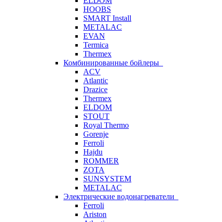
ELDOM
HOOBS
SMART Install
METALAC
EVAN
Termica
Thermex
Комбинированные бойлеры
ACV
Atlantic
Drazice
Thermex
ELDOM
STOUT
Royal Thermo
Gorenje
Ferroli
Hajdu
ROMMER
ZOTA
SUNSYSTEM
METALAC
Электрические водонагреватели
Ferroli
Ariston