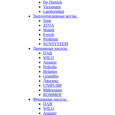
De Dietrich
Viessmann
Lamborghini
Твердотопливные котлы
Sime
ZOTA
Wattek
Ferroli
Protherm
SUNSYSTEM
Дренажные насосы
DAB
WILO
Aquario
Pedrollo
Belamos
Grundfos
Джилекс
UNIPUMP
Millennium
ROMMER
Фекальные насосы
DAB
WILO
Aquario