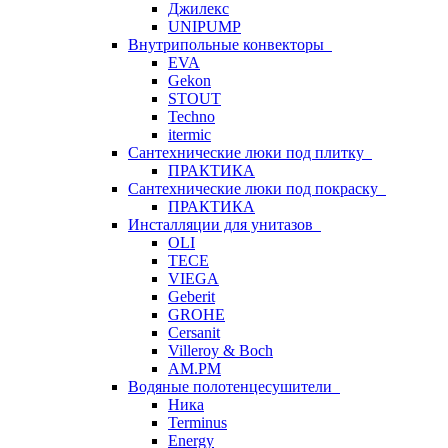
Джилекс
UNIPUMP
Внутрипольные конвекторы
EVA
Gekon
STOUT
Techno
itermic
Сантехнические люки под плитку
ПРАКТИКА
Сантехнические люки под покраску
ПРАКТИКА
Инсталляции для унитазов
OLI
TECE
VIEGA
Geberit
GROHE
Cersanit
Villeroy & Boch
AM.PM
Водяные полотенцесушители
Ника
Terminus
Energy