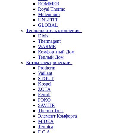
ROMMER
Royal Thermo
Millennium
UNI-FITT
GLOBAL
Теплоноситель отопления
Dixis
Thermagent
WARME
Комфортный Дом
Теплый Дом
Котлы электрические
Protherm
Vaillant
STOUT
Kospel
ZOTA
Ferroli
РЭКО
SAVITR
Thermo Trust
Элемент Комфорта
MIDEA
Termica
E.C.A