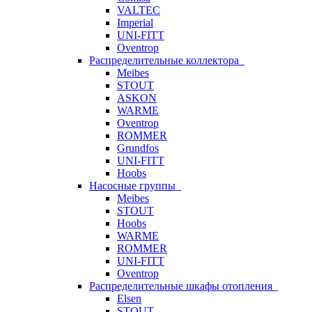
VALTEC
Imperial
UNI-FITT
Oventrop
Распределительные коллектора
Meibes
STOUT
ASKON
WARME
Oventrop
ROMMER
Grundfos
UNI-FITT
Hoobs
Насосные группы
Meibes
STOUT
Hoobs
WARME
ROMMER
UNI-FITT
Oventrop
Распределительные шкафы отопления
Elsen
STOUT