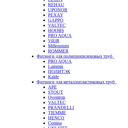
REHAU
UPONOR
РЕХАУ
GAPPO
VALTEC
HOOBS
PRO AQUA
ViEiR
Millennium
ROMMER
Фитинги для полипропиленовых труб
PRO AQUA
Lammin
ПОЛИТЭК
Kalde
Фитинги для металлопластиковых труб
APE
STOUT
Oventrop
VALTEC
PRANDELLI
TIEMME
HENCO
Comisa