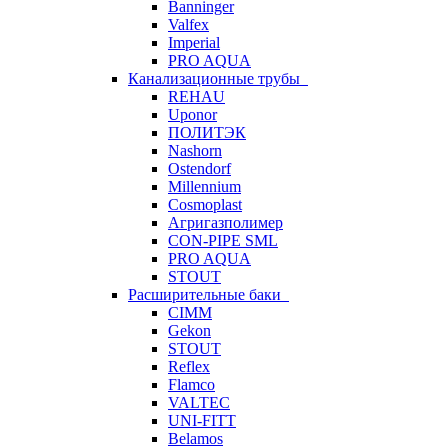
Banninger
Valfex
Imperial
PRO AQUA
Канализационные трубы
REHAU
Uponor
ПОЛИТЭК
Nashorn
Ostendorf
Millennium
Cosmoplast
Агригазполимер
CON-PIPE SML
PRO AQUA
STOUT
Расширительные баки
CIMM
Gekon
STOUT
Reflex
Flamco
VALTEC
UNI-FITT
Belamos