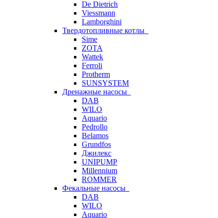
De Dietrich
Viessmann
Lamborghini
Твердотопливные котлы
Sime
ZOTA
Wattek
Ferroli
Protherm
SUNSYSTEM
Дренажные насосы
DAB
WILO
Aquario
Pedrollo
Belamos
Grundfos
Джилекс
UNIPUMP
Millennium
ROMMER
Фекальные насосы
DAB
WILO
Aquario