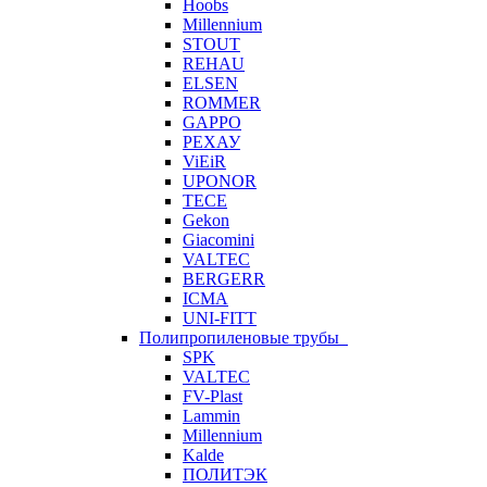
Hoobs
Millennium
STOUT
REHAU
ELSEN
ROMMER
GAPPO
РЕХАУ
ViEiR
UPONOR
TECE
Gekon
Giacomini
VALTEC
BERGERR
ICMA
UNI-FITT
Полипропиленовые трубы
SPK
VALTEC
FV-Plast
Lammin
Millennium
Kalde
ПОЛИТЭК