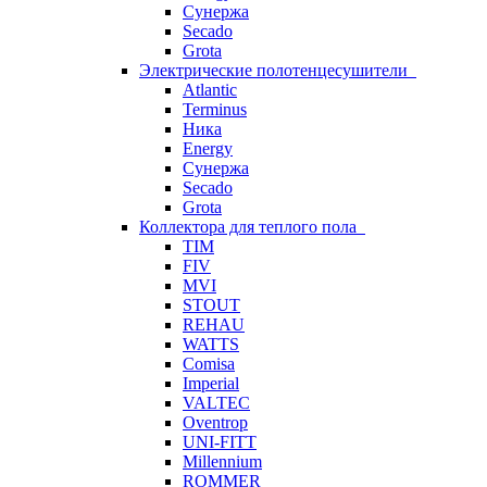
Сунержа
Secado
Grota
Электрические полотенцесушители
Atlantic
Terminus
Ника
Energy
Сунержа
Secado
Grota
Коллектора для теплого пола
TIM
FIV
MVI
STOUT
REHAU
WATTS
Comisa
Imperial
VALTEC
Oventrop
UNI-FITT
Millennium
ROMMER