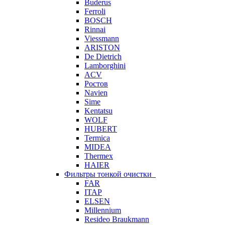
Buderus
Ferroli
BOSCH
Rinnai
Viessmann
ARISTON
De Dietrich
Lamborghini
ACV
Ростов
Navien
Sime
Kentatsu
WOLF
HUBERT
Termica
MIDEA
Thermex
HAIER
Фильтры тонкой очистки
FAR
ITAP
ELSEN
Millennium
Resideo Braukmann