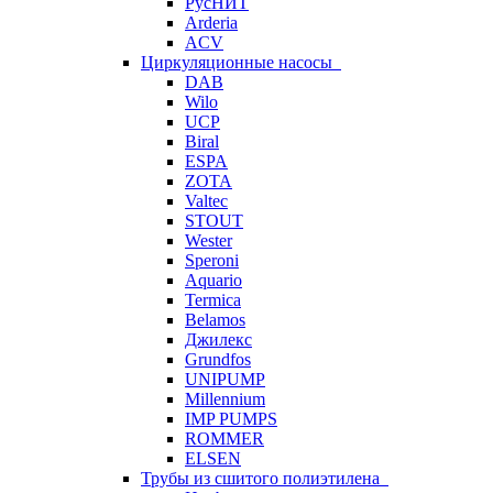
РусНИТ
Arderia
ACV
Циркуляционные насосы
DAB
Wilo
UCP
Biral
ESPA
ZOTA
Valtec
STOUT
Wester
Speroni
Aquario
Termica
Belamos
Джилекс
Grundfos
UNIPUMP
Millennium
IMP PUMPS
ROMMER
ELSEN
Трубы из сшитого полиэтилена