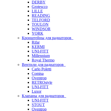
DERBY
Grotescco
LILLE
READING
TELFORD
TOULON
WINDSOR
YORK
Кронштейны для радиаторов
Rifar
KERMI
UNI-FITT
Millennium
Royal Thermo
Вентили для радиаторов
Carlo Poletti
Comisa
Oventrop
RETROstyle
UNI-FITT
Luxor
Клапаны для радиаторов
UNI-FITT
STOUT
Oventrop