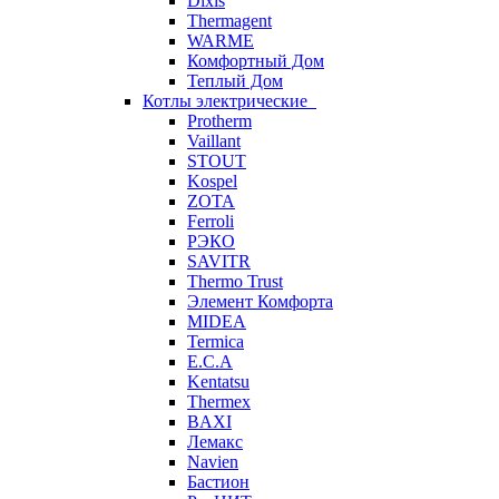
Dixis
Thermagent
WARME
Комфортный Дом
Теплый Дом
Котлы электрические
Protherm
Vaillant
STOUT
Kospel
ZOTA
Ferroli
РЭКО
SAVITR
Thermo Trust
Элемент Комфорта
MIDEA
Termica
E.C.A
Kentatsu
Thermex
BAXI
Лемакс
Navien
Бастион