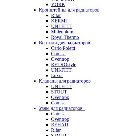
YORK
Кронштейны для радиаторов
Rifar
KERMI
UNI-FITT
Millennium
Royal Thermo
Вентили для радиаторов
Carlo Poletti
Comisa
Oventrop
RETROstyle
UNI-FITT
Luxor
Клапаны для радиаторов
UNI-FITT
STOUT
Oventrop
Comisa
Узлы для радиаторов
Comisa
Oventrop
REHAU
Rifar
STOUT