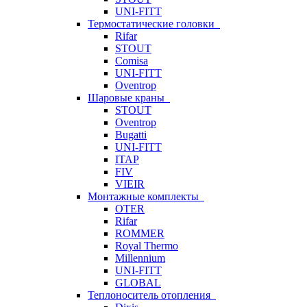
UNI-FITT
Термостатические головки
Rifar
STOUT
Comisa
UNI-FITT
Oventrop
Шаровые краны
STOUT
Oventrop
Bugatti
UNI-FITT
ITAP
FIV
VIEIR
Монтажные комплекты
OTER
Rifar
ROMMER
Royal Thermo
Millennium
UNI-FITT
GLOBAL
Теплоноситель отопления