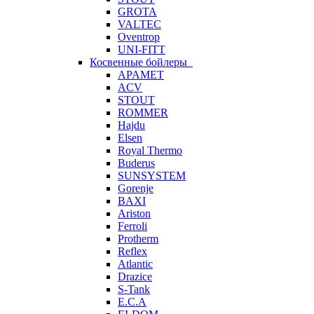
GROTA
VALTEC
Oventrop
UNI-FITT
Косвенные бойлеры
APAMET
ACV
STOUT
ROMMER
Hajdu
Elsen
Royal Thermo
Buderus
SUNSYSTEM
Gorenje
BAXI
Ariston
Ferroli
Protherm
Reflex
Atlantic
Drazice
S-Tank
E.C.A