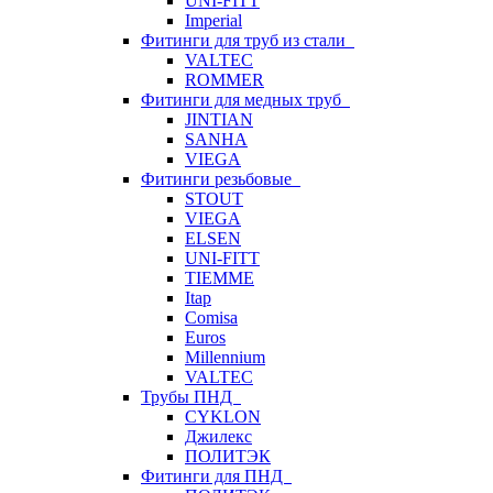
UNI-FITT
Imperial
Фитинги для труб из стали
VALTEC
ROMMER
Фитинги для медных труб
JINTIAN
SANHA
VIEGA
Фитинги резьбовые
STOUT
VIEGA
ELSEN
UNI-FITT
TIEMME
Itap
Comisa
Euros
Millennium
VALTEC
Трубы ПНД
CYKLON
Джилекс
ПОЛИТЭК
Фитинги для ПНД