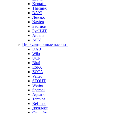
Kentatsu
Thermex
BAXI
Лемакс
Navien
Бастион
РусНИТ
Arderia
ACV
Циркуляционные насосы
DAB
Wilo
UCP
Biral
ESPA
ZOTA
Valtec
STOUT
Wester
Speroni
Aquario
Termica
Belamos
Джилекс
Grundfos