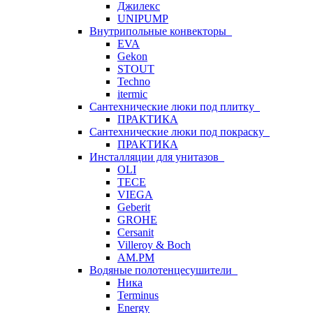
Джилекс
UNIPUMP
Внутрипольные конвекторы
EVA
Gekon
STOUT
Techno
itermic
Сантехнические люки под плитку
ПРАКТИКА
Сантехнические люки под покраску
ПРАКТИКА
Инсталляции для унитазов
OLI
TECE
VIEGA
Geberit
GROHE
Cersanit
Villeroy & Boch
AM.PM
Водяные полотенцесушители
Ника
Terminus
Energy