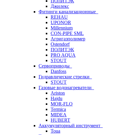
ПОЛИТЭК
Джилекс
Фитинги канализационные
REHAU
UPONOR
Millennium
CON-PIPE SML
Агригазполимер
Ostendorf
ПОЛИТЭК
PRO AQUA
STOUT
Сервоприводы
Danfoss
Гидравлические стрелки
STOUT
Газовые водонагреватели
Ariston
Hajdu
MOR-FLO
Termica
MIDEA
HUBERT
Аккумуляторный инструмент
Toua