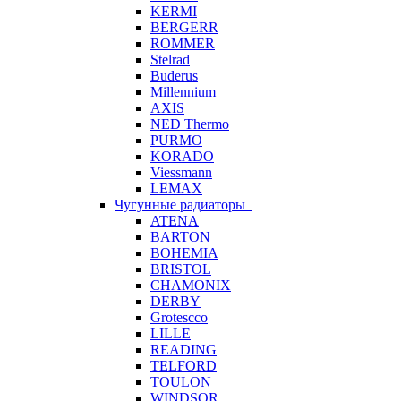
KERMI
BERGERR
ROMMER
Stelrad
Buderus
Millennium
AXIS
NED Thermo
PURMO
KORADO
Viessmann
LEMAX
Чугунные радиаторы
ATENA
BARTON
BOHEMIA
BRISTOL
CHAMONIX
DERBY
Grotescco
LILLE
READING
TELFORD
TOULON
WINDSOR