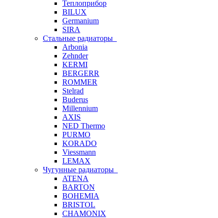
Теплоприбор
BILUX
Germanium
SIRA
Стальные радиаторы
Arbonia
Zehnder
KERMI
BERGERR
ROMMER
Stelrad
Buderus
Millennium
AXIS
NED Thermo
PURMO
KORADO
Viessmann
LEMAX
Чугунные радиаторы
ATENA
BARTON
BOHEMIA
BRISTOL
CHAMONIX