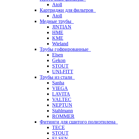
Atoll
Картриджи для фильтров
Atoll
Медные трубы
JINTIAN
HME
KME
Wieland
Трубы гофрированные
Elsen
Gekon
STOUT
UNI-FITT
Трубы из стали
Sanha
VIEGA
LAVITA
VALTEC
NEPTUN
Stahlmann
ROMMER
Фитинги для сшитого полиэтилена
TECE
STOUT
ELSEN