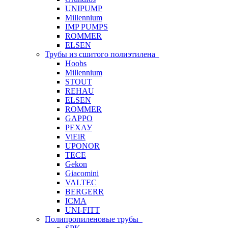
UNIPUMP
Millennium
IMP PUMPS
ROMMER
ELSEN
Трубы из сшитого полиэтилена
Hoobs
Millennium
STOUT
REHAU
ELSEN
ROMMER
GAPPO
РЕХАУ
ViEiR
UPONOR
TECE
Gekon
Giacomini
VALTEC
BERGERR
ICMA
UNI-FITT
Полипропиленовые трубы