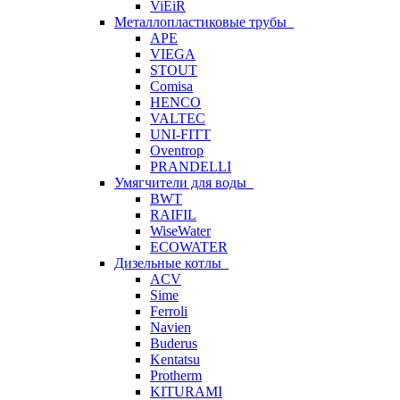
ViEiR
Металлопластиковые трубы
APE
VIEGA
STOUT
Comisa
HENCO
VALTEC
UNI-FITT
Oventrop
PRANDELLI
Умягчители для воды
BWT
RAIFIL
WiseWater
ECOWATER
Дизельные котлы
ACV
Sime
Ferroli
Navien
Buderus
Kentatsu
Protherm
KITURAMI