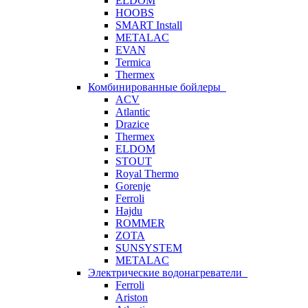
ELDOM
HOOBS
SMART Install
METALAC
EVAN
Termica
Thermex
Комбинированные бойлеры
ACV
Atlantic
Drazice
Thermex
ELDOM
STOUT
Royal Thermo
Gorenje
Ferroli
Hajdu
ROMMER
ZOTA
SUNSYSTEM
METALAC
Электрические водонагреватели
Ferroli
Ariston