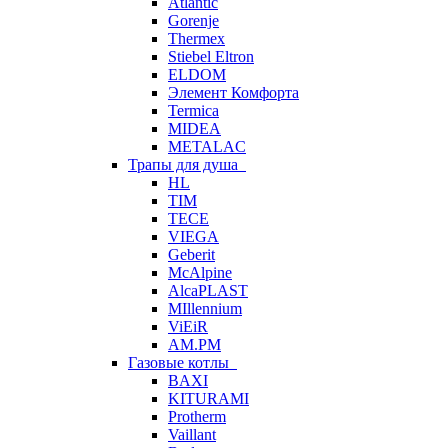
Atlantic
Gorenje
Thermex
Stiebel Eltron
ELDOM
Элемент Комфорта
Termica
MIDEA
METALAC
Трапы для душа
HL
TIM
TECE
VIEGA
Geberit
McAlpine
AlcaPLAST
MIllennium
ViEiR
AM.PM
Газовые котлы
BAXI
KITURAMI
Protherm
Vaillant