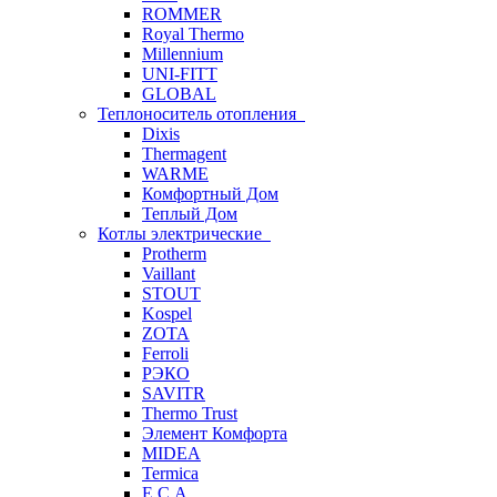
ROMMER
Royal Thermo
Millennium
UNI-FITT
GLOBAL
Теплоноситель отопления
Dixis
Thermagent
WARME
Комфортный Дом
Теплый Дом
Котлы электрические
Protherm
Vaillant
STOUT
Kospel
ZOTA
Ferroli
РЭКО
SAVITR
Thermo Trust
Элемент Комфорта
MIDEA
Termica
E.C.A