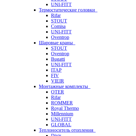
UNI-FITT
Термостатические головки
Rifar
STOUT
Comisa
UNI-FITT
Oventrop
Шаровые краны
STOUT
Oventrop
Bugatti
UNI-FITT
ITAP
FIV
VIEIR
Монтажные комплекты
OTER
Rifar
ROMMER
Royal Thermo
Millennium
UNI-FITT
GLOBAL
Теплоноситель отопления
Dixis