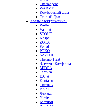
Thermagent
WARME
Комфортный Дом
Теплый Дом
Котлы электрические
Protherm
Vaillant
STOUT
Kospel
ZOTA
Ferroli
РЭКО
SAVITR
Thermo Trust
Элемент Комфорта
MIDEA
Termica
E.C.A
Kentatsu
Thermex
BAXI
Лемакс
Navien
Бастион