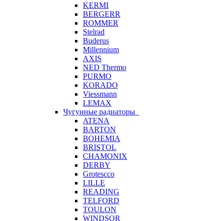
KERMI
BERGERR
ROMMER
Stelrad
Buderus
Millennium
AXIS
NED Thermo
PURMO
KORADO
Viessmann
LEMAX
Чугунные радиаторы
ATENA
BARTON
BOHEMIA
BRISTOL
CHAMONIX
DERBY
Grotescco
LILLE
READING
TELFORD
TOULON
WINDSOR