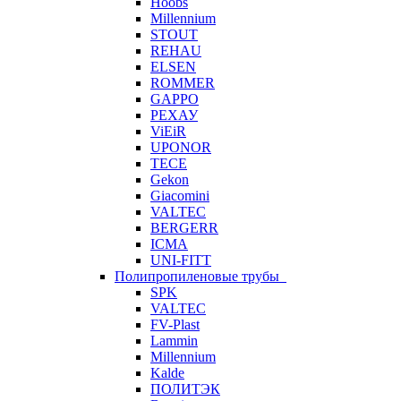
Hoobs
Millennium
STOUT
REHAU
ELSEN
ROMMER
GAPPO
РЕХАУ
ViEiR
UPONOR
TECE
Gekon
Giacomini
VALTEC
BERGERR
ICMA
UNI-FITT
Полипропиленовые трубы
SPK
VALTEC
FV-Plast
Lammin
Millennium
Kalde
ПОЛИТЭК