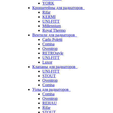
YORK
Кронштейны для радиаторов
Rifar
KERMI
UNI-FITT
Millennium
Royal Thermo
Вентили для радиаторов
Carlo Poletti
Comisa
Oventrop
RETROstyle
UNI-FITT
Luxor
Клапаны для радиаторов
UNI-FITT
STOUT
Oventrop
Comisa
Узлы для радиаторов
Comisa
Oventrop
REHAU
Rifar
STOUT