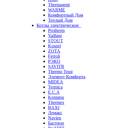
Thermagent
WARME
Комфортный Дом
Теплый Дом
Котлы электрические
Protherm
Vaillant
STOUT
Kospel
ZOTA
Ferroli
РЭКО
SAVITR
Thermo Trust
Элемент Комфорта
MIDEA
Termica
E.C.A
Kentatsu
Thermex
BAXI
Лемакс
Navien
Бастион