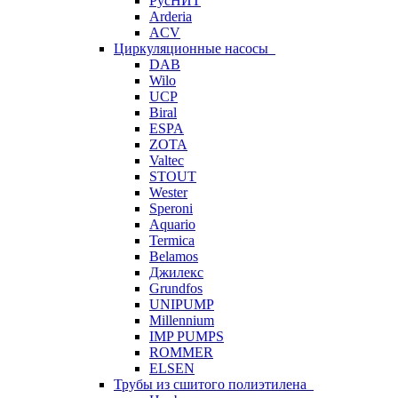
РусНИТ
Arderia
ACV
Циркуляционные насосы
DAB
Wilo
UCP
Biral
ESPA
ZOTA
Valtec
STOUT
Wester
Speroni
Aquario
Termica
Belamos
Джилекс
Grundfos
UNIPUMP
Millennium
IMP PUMPS
ROMMER
ELSEN
Трубы из сшитого полиэтилена