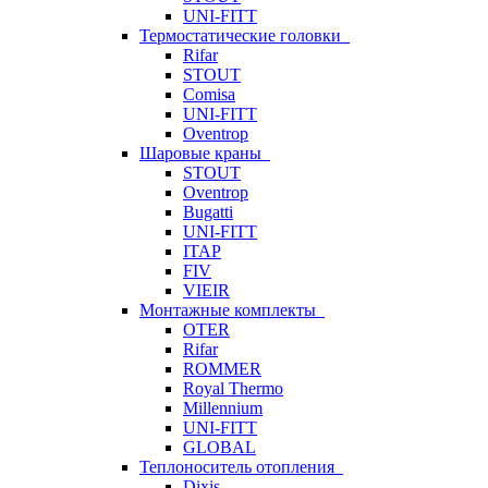
UNI-FITT
Термостатические головки
Rifar
STOUT
Comisa
UNI-FITT
Oventrop
Шаровые краны
STOUT
Oventrop
Bugatti
UNI-FITT
ITAP
FIV
VIEIR
Монтажные комплекты
OTER
Rifar
ROMMER
Royal Thermo
Millennium
UNI-FITT
GLOBAL
Теплоноситель отопления
Dixis