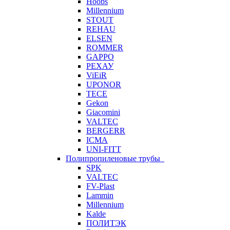
Hoobs
Millennium
STOUT
REHAU
ELSEN
ROMMER
GAPPO
РЕХАУ
ViEiR
UPONOR
TECE
Gekon
Giacomini
VALTEC
BERGERR
ICMA
UNI-FITT
Полипропиленовые трубы
SPK
VALTEC
FV-Plast
Lammin
Millennium
Kalde
ПОЛИТЭК