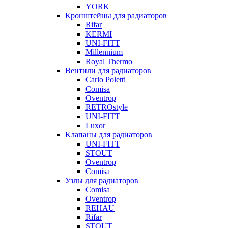
YORK
Кронштейны для радиаторов
Rifar
KERMI
UNI-FITT
Millennium
Royal Thermo
Вентили для радиаторов
Carlo Poletti
Comisa
Oventrop
RETROstyle
UNI-FITT
Luxor
Клапаны для радиаторов
UNI-FITT
STOUT
Oventrop
Comisa
Узлы для радиаторов
Comisa
Oventrop
REHAU
Rifar
STOUT