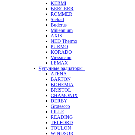
KERMI
BERGERR
ROMMER
Stelrad
Buderus
Millennium
AXIS
NED Thermo
PURMO
KORADO
Viessmann
LEMAX
Чугунные радиаторы
ATENA
BARTON
BOHEMIA
BRISTOL
CHAMONIX
DERBY
Grotescco
LILLE
READING
TELFORD
TOULON
WINDSOR