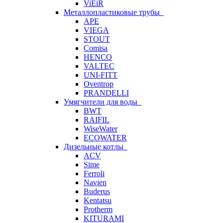
ViEiR
Металлопластиковые трубы
APE
VIEGA
STOUT
Comisa
HENCO
VALTEC
UNI-FITT
Oventrop
PRANDELLI
Умягчители для воды
BWT
RAIFIL
WiseWater
ECOWATER
Дизельные котлы
ACV
Sime
Ferroli
Navien
Buderus
Kentatsu
Protherm
KITURAMI