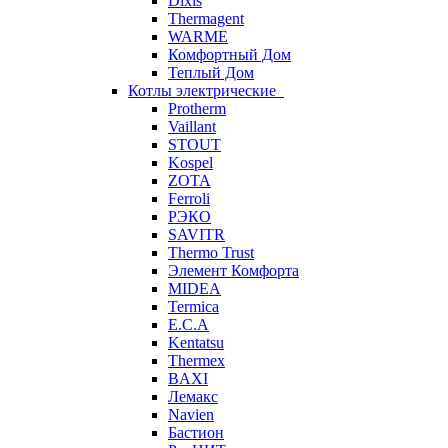
Dixis
Thermagent
WARME
Комфортный Дом
Теплый Дом
Котлы электрические
Protherm
Vaillant
STOUT
Kospel
ZOTA
Ferroli
РЭКО
SAVITR
Thermo Trust
Элемент Комфорта
MIDEA
Termica
E.C.A
Kentatsu
Thermex
BAXI
Лемакс
Navien
Бастион