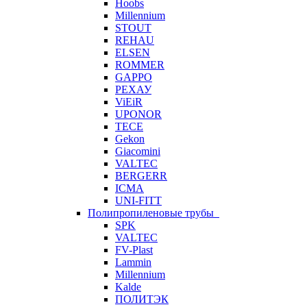
Hoobs
Millennium
STOUT
REHAU
ELSEN
ROMMER
GAPPO
РЕХАУ
ViEiR
UPONOR
TECE
Gekon
Giacomini
VALTEC
BERGERR
ICMA
UNI-FITT
Полипропиленовые трубы
SPK
VALTEC
FV-Plast
Lammin
Millennium
Kalde
ПОЛИТЭК