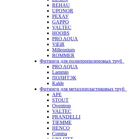
REHAU
UPONOR
РЕХАУ
GAPPO
VALTEC
HOOBS
PRO AQUA
ViEiR
Millennium
ROMMER
Фитинги для полипропиленовых труб
PRO AQUA
Lammin
ПОЛИТЭК
Kalde
Фитинги для металлопластиковых труб
APE
STOUT
Oventrop
VALTEC
PRANDELLI
TIEMME
HENCO
Comisa