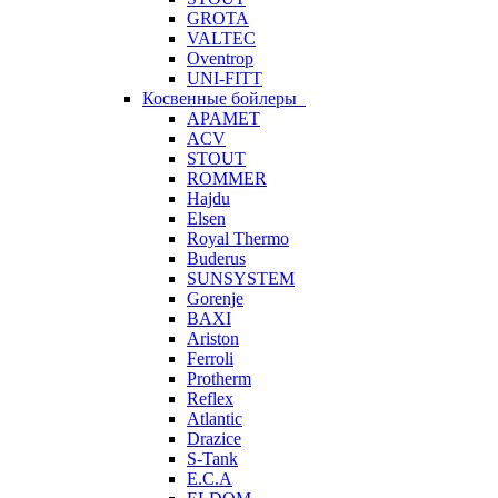
GROTA
VALTEC
Oventrop
UNI-FITT
Косвенные бойлеры
APAMET
ACV
STOUT
ROMMER
Hajdu
Elsen
Royal Thermo
Buderus
SUNSYSTEM
Gorenje
BAXI
Ariston
Ferroli
Protherm
Reflex
Atlantic
Drazice
S-Tank
E.C.A