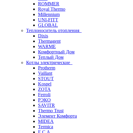
ROMMER
Royal Thermo
Millennium
UNI-FITT
GLOBAL
Теплоноситель отопления
Dixis
Thermagent
WARME
Комфортный Дом
Теплый Дом
Котлы электрические
Protherm
Vaillant
STOUT
Kospel
ZOTA
Ferroli
РЭКО
SAVITR
Thermo Trust
Элемент Комфорта
MIDEA
Termica
E.C.A