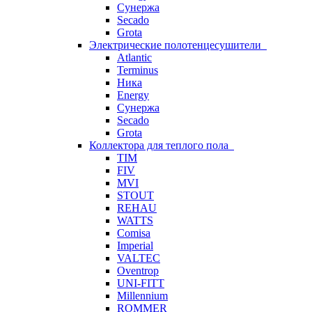
Сунержа
Secado
Grota
Электрические полотенцесушители
Atlantic
Terminus
Ника
Energy
Сунержа
Secado
Grota
Коллектора для теплого пола
TIM
FIV
MVI
STOUT
REHAU
WATTS
Comisa
Imperial
VALTEC
Oventrop
UNI-FITT
Millennium
ROMMER