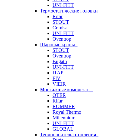
UNI-FITT
Термостатические головки
Rifar
STOUT
Comisa
UNI-FITT
Oventrop
Шаровые краны
STOUT
Oventrop
Bugatti
UNI-FITT
ITAP
FIV
VIEIR
Монтажные комплекты
OTER
Rifar
ROMMER
Royal Thermo
Millennium
UNI-FITT
GLOBAL
Теплоноситель отопления