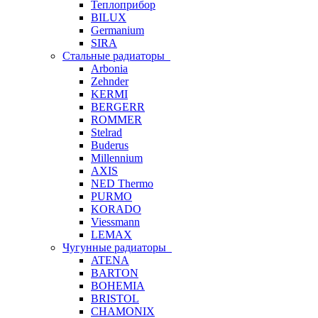
Теплоприбор
BILUX
Germanium
SIRA
Стальные радиаторы
Arbonia
Zehnder
KERMI
BERGERR
ROMMER
Stelrad
Buderus
Millennium
AXIS
NED Thermo
PURMO
KORADO
Viessmann
LEMAX
Чугунные радиаторы
ATENA
BARTON
BOHEMIA
BRISTOL
CHAMONIX