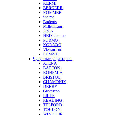
KERMI
BERGERR
ROMMER
Stelrad
Buderus
Millennium
AXIS
NED Thermo
PURMO
KORADO
Viessmann
LEMAX
Чугунные радиаторы
ATENA
BARTON
BOHEMIA
BRISTOL
CHAMONIX
DERBY
Grotescco
LILLE
READING
TELFORD
TOULON
WINDSOR