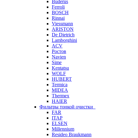
Buderus
Ferroli
BOSCH
Rinnai
Viessmann
ARISTON
De Dietrich
Lamborghini
ACV
Ростов
Navien
Sime
Kentatsu
WOLF
HUBERT
Termica
MIDEA
Thermex
HAIER
Фильтры тонкой очистки
FAR
ITAP
ELSEN
Millennium
Resideo Braukmann