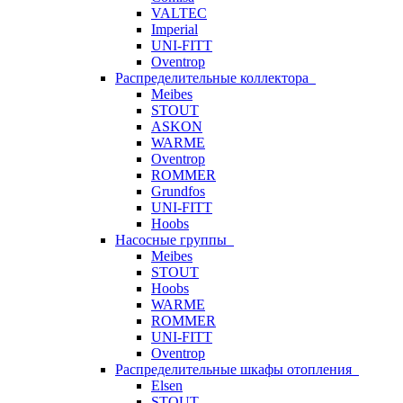
VALTEC
Imperial
UNI-FITT
Oventrop
Распределительные коллектора
Meibes
STOUT
ASKON
WARME
Oventrop
ROMMER
Grundfos
UNI-FITT
Hoobs
Насосные группы
Meibes
STOUT
Hoobs
WARME
ROMMER
UNI-FITT
Oventrop
Распределительные шкафы отопления
Elsen
STOUT