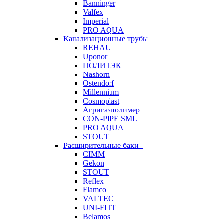
Banninger
Valfex
Imperial
PRO AQUA
Канализационные трубы
REHAU
Uponor
ПОЛИТЭК
Nashorn
Ostendorf
Millennium
Cosmoplast
Агригазполимер
CON-PIPE SML
PRO AQUA
STOUT
Расширительные баки
CIMM
Gekon
STOUT
Reflex
Flamco
VALTEC
UNI-FITT
Belamos