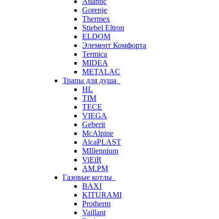
Atlantic
Gorenje
Thermex
Stiebel Eltron
ELDOM
Элемент Комфорта
Termica
MIDEA
METALAC
Трапы для душа
HL
TIM
TECE
VIEGA
Geberit
McAlpine
AlcaPLAST
MIllennium
ViEiR
AM.PM
Газовые котлы
BAXI
KITURAMI
Protherm
Vaillant