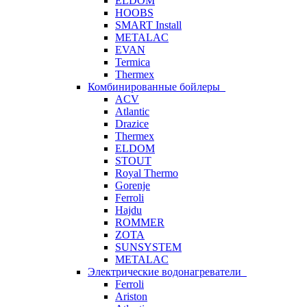
ELDOM
HOOBS
SMART Install
METALAC
EVAN
Termica
Thermex
Комбинированные бойлеры
ACV
Atlantic
Drazice
Thermex
ELDOM
STOUT
Royal Thermo
Gorenje
Ferroli
Hajdu
ROMMER
ZOTA
SUNSYSTEM
METALAC
Электрические водонагреватели
Ferroli
Ariston