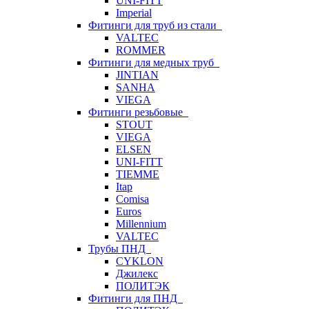
UNI-FITT
Imperial
Фитинги для труб из стали
VALTEC
ROMMER
Фитинги для медных труб
JINTIAN
SANHA
VIEGA
Фитинги резьбовые
STOUT
VIEGA
ELSEN
UNI-FITT
TIEMME
Itap
Comisa
Euros
Millennium
VALTEC
Трубы ПНД
CYKLON
Джилекс
ПОЛИТЭК
Фитинги для ПНД