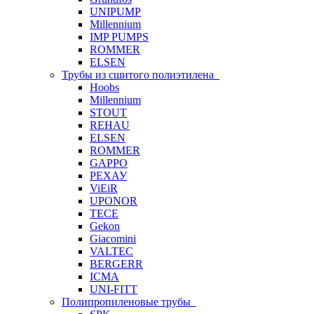
UNIPUMP
Millennium
IMP PUMPS
ROMMER
ELSEN
Трубы из сшитого полиэтилена
Hoobs
Millennium
STOUT
REHAU
ELSEN
ROMMER
GAPPO
РЕХАУ
ViEiR
UPONOR
TECE
Gekon
Giacomini
VALTEC
BERGERR
ICMA
UNI-FITT
Полипропиленовые трубы