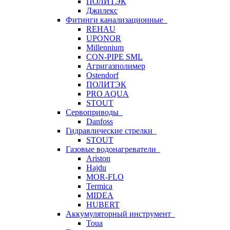
ПОЛИТЭК
Джилекс
Фитинги канализационные
REHAU
UPONOR
Millennium
CON-PIPE SML
Агригазполимер
Ostendorf
ПОЛИТЭК
PRO AQUA
STOUT
Сервоприводы
Danfoss
Гидравлические стрелки
STOUT
Газовые водонагреватели
Ariston
Hajdu
MOR-FLO
Termica
MIDEA
HUBERT
Аккумуляторный инструмент
Toua