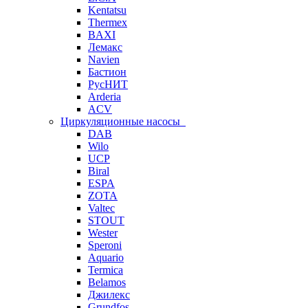
Kentatsu
Thermex
BAXI
Лемакс
Navien
Бастион
РусНИТ
Arderia
ACV
Циркуляционные насосы
DAB
Wilo
UCP
Biral
ESPA
ZOTA
Valtec
STOUT
Wester
Speroni
Aquario
Termica
Belamos
Джилекс
Grundfos