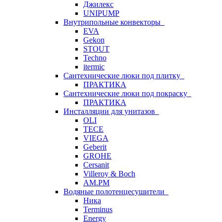
Джилекс
UNIPUMP
Внутрипольные конвекторы
EVA
Gekon
STOUT
Techno
itermic
Сантехнические люки под плитку
ПРАКТИКА
Сантехнические люки под покраску
ПРАКТИКА
Инсталляции для унитазов
OLI
TECE
VIEGA
Geberit
GROHE
Cersanit
Villeroy & Boch
AM.PM
Водяные полотенцесушители
Ника
Terminus
Energy