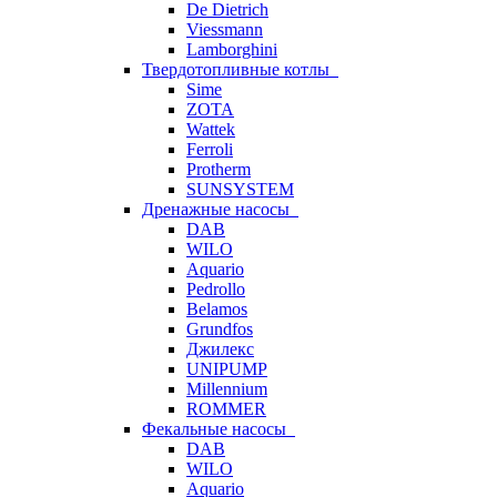
De Dietrich
Viessmann
Lamborghini
Твердотопливные котлы
Sime
ZOTA
Wattek
Ferroli
Protherm
SUNSYSTEM
Дренажные насосы
DAB
WILO
Aquario
Pedrollo
Belamos
Grundfos
Джилекс
UNIPUMP
Millennium
ROMMER
Фекальные насосы
DAB
WILO
Aquario