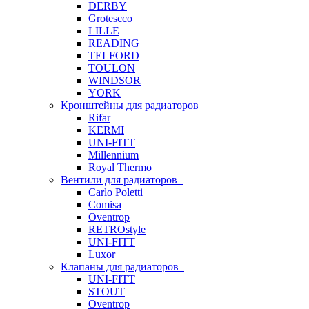
DERBY
Grotescco
LILLE
READING
TELFORD
TOULON
WINDSOR
YORK
Кронштейны для радиаторов
Rifar
KERMI
UNI-FITT
Millennium
Royal Thermo
Вентили для радиаторов
Carlo Poletti
Comisa
Oventrop
RETROstyle
UNI-FITT
Luxor
Клапаны для радиаторов
UNI-FITT
STOUT
Oventrop