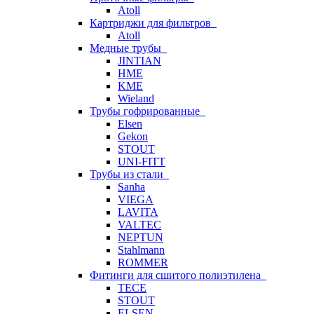
Atoll
Картриджи для фильтров
Atoll
Медные трубы
JINTIAN
HME
KME
Wieland
Трубы гофрированные
Elsen
Gekon
STOUT
UNI-FITT
Трубы из стали
Sanha
VIEGA
LAVITA
VALTEC
NEPTUN
Stahlmann
ROMMER
Фитинги для сшитого полиэтилена
TECE
STOUT
ELSEN