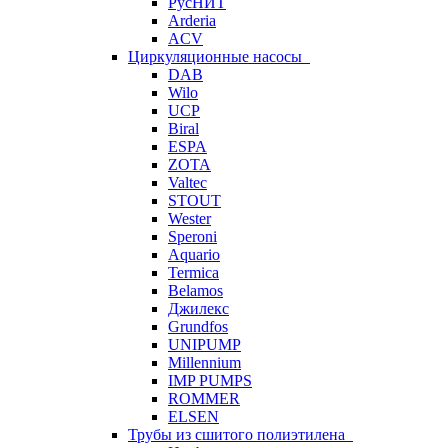
РусНИТ
Arderia
ACV
Циркуляционные насосы
DAB
Wilo
UCP
Biral
ESPA
ZOTA
Valtec
STOUT
Wester
Speroni
Aquario
Termica
Belamos
Джилекс
Grundfos
UNIPUMP
Millennium
IMP PUMPS
ROMMER
ELSEN
Трубы из сшитого полиэтилена