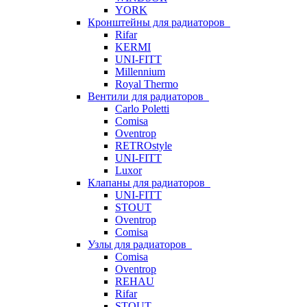
YORK
Кронштейны для радиаторов
Rifar
KERMI
UNI-FITT
Millennium
Royal Thermo
Вентили для радиаторов
Carlo Poletti
Comisa
Oventrop
RETROstyle
UNI-FITT
Luxor
Клапаны для радиаторов
UNI-FITT
STOUT
Oventrop
Comisa
Узлы для радиаторов
Comisa
Oventrop
REHAU
Rifar
STOUT