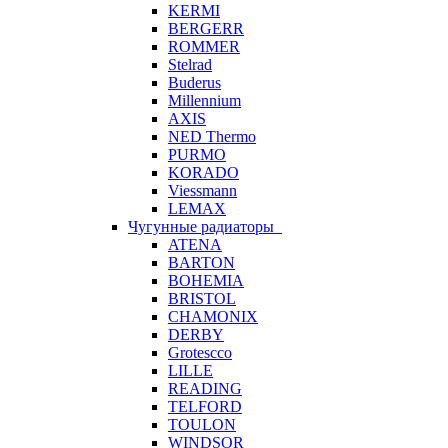
KERMI
BERGERR
ROMMER
Stelrad
Buderus
Millennium
AXIS
NED Thermo
PURMO
KORADO
Viessmann
LEMAX
Чугунные радиаторы
ATENA
BARTON
BOHEMIA
BRISTOL
CHAMONIX
DERBY
Grotescco
LILLE
READING
TELFORD
TOULON
WINDSOR