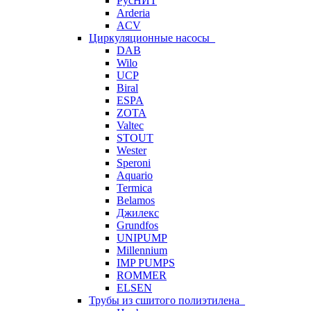
РусНИТ
Arderia
ACV
Циркуляционные насосы
DAB
Wilo
UCP
Biral
ESPA
ZOTA
Valtec
STOUT
Wester
Speroni
Aquario
Termica
Belamos
Джилекс
Grundfos
UNIPUMP
Millennium
IMP PUMPS
ROMMER
ELSEN
Трубы из сшитого полиэтилена