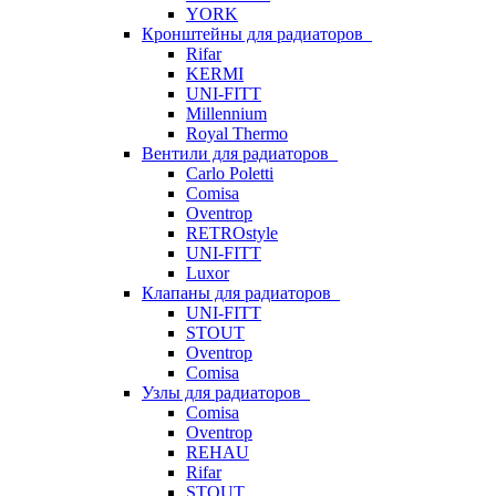
YORK
Кронштейны для радиаторов
Rifar
KERMI
UNI-FITT
Millennium
Royal Thermo
Вентили для радиаторов
Carlo Poletti
Comisa
Oventrop
RETROstyle
UNI-FITT
Luxor
Клапаны для радиаторов
UNI-FITT
STOUT
Oventrop
Comisa
Узлы для радиаторов
Comisa
Oventrop
REHAU
Rifar
STOUT