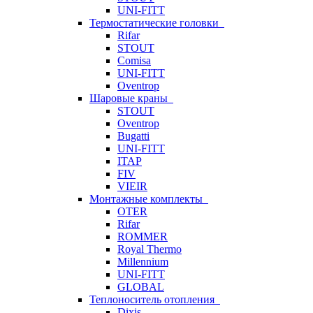
UNI-FITT
Термостатические головки
Rifar
STOUT
Comisa
UNI-FITT
Oventrop
Шаровые краны
STOUT
Oventrop
Bugatti
UNI-FITT
ITAP
FIV
VIEIR
Монтажные комплекты
OTER
Rifar
ROMMER
Royal Thermo
Millennium
UNI-FITT
GLOBAL
Теплоноситель отопления
Dixis