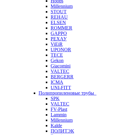
Hoobs
Millennium
STOUT
REHAU
ELSEN
ROMMER
GAPPO
РЕХАУ
ViEiR
UPONOR
TECE
Gekon
Giacomini
VALTEC
BERGERR
ICMA
UNI-FITT
Полипропиленовые трубы
SPK
VALTEC
FV-Plast
Lammin
Millennium
Kalde
ПОЛИТЭК