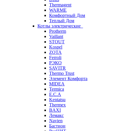
Thermagent
WARME
Комфортный Дом
Теплый Дом
Котлы электрические
Protherm
Vaillant
STOUT
Kospel
ZOTA
Ferroli
РЭКО
SAVITR
Thermo Trust
Элемент Комфорта
MIDEA
Termica
E.C.A
Kentatsu
Thermex
BAXI
Лемакс
Navien
Бастион