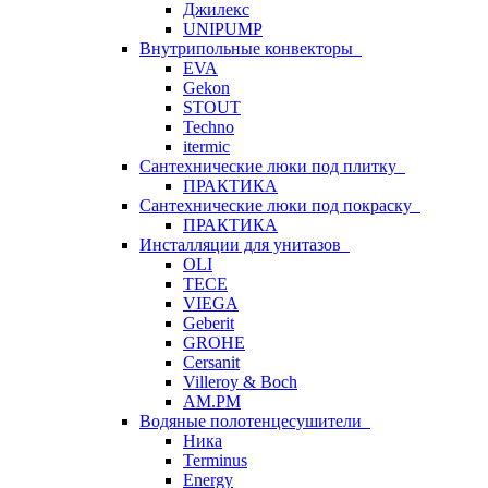
Джилекс
UNIPUMP
Внутрипольные конвекторы
EVA
Gekon
STOUT
Techno
itermic
Сантехнические люки под плитку
ПРАКТИКА
Сантехнические люки под покраску
ПРАКТИКА
Инсталляции для унитазов
OLI
TECE
VIEGA
Geberit
GROHE
Cersanit
Villeroy & Boch
AM.PM
Водяные полотенцесушители
Ника
Terminus
Energy