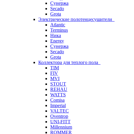
Сунержа
Secado
Grota
Электрические полотенцесушители
Atlantic
Terminus
Ника
Energy
Сунержа
Secado
Grota
Коллектора для теплого пола
TIM
FIV
MVI
STOUT
REHAU
WATTS
Comisa
Imperial
VALTEC
Oventrop
UNI-FITT
Millennium
ROMMER