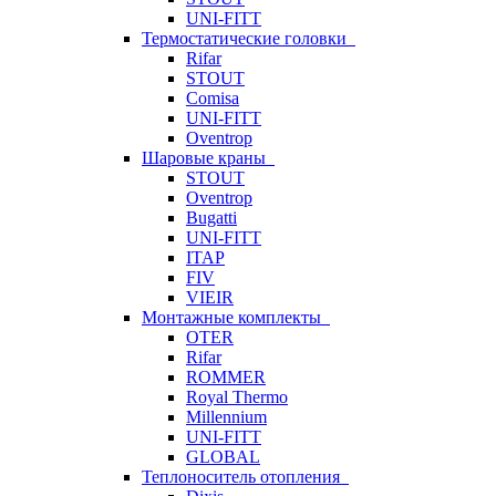
UNI-FITT
Термостатические головки
Rifar
STOUT
Comisa
UNI-FITT
Oventrop
Шаровые краны
STOUT
Oventrop
Bugatti
UNI-FITT
ITAP
FIV
VIEIR
Монтажные комплекты
OTER
Rifar
ROMMER
Royal Thermo
Millennium
UNI-FITT
GLOBAL
Теплоноситель отопления