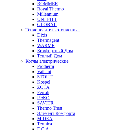
ROMMER
Royal Thermo
Millennium
UNI-FITT
GLOBAL
Теплоноситель отопления
Dixis
Thermagent
WARME
Комфортный Дом
Теплый Дом
Котлы электрические
Protherm
Vaillant
STOUT
Kospel
ZOTA
Ferroli
РЭКО
SAVITR
Thermo Trust
Элемент Комфорта
MIDEA
Termica
E.C.A