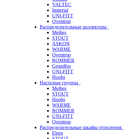
VALTEC
Imperial
UNI-FITT
Oventrop
Распределительные коллектора
Meibes
STOUT
ASKON
WARME
Oventrop
ROMMER
Grundfos
UNI-FITT
Hoobs
Насосные группы
Meibes
STOUT
Hoobs
WARME
ROMMER
UNI-FITT
Oventrop
Распределительные шкафы отопления
Elsen
STOUT