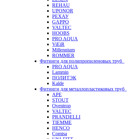
REHAU
UPONOR
РЕХАУ
GAPPO
VALTEC
HOOBS
PRO AQUA
ViEiR
Millennium
ROMMER
Фитинги для полипропиленовых труб
PRO AQUA
Lammin
ПОЛИТЭК
Kalde
Фитинги для металлопластиковых труб
APE
STOUT
Oventrop
VALTEC
PRANDELLI
TIEMME
HENCO
Comisa