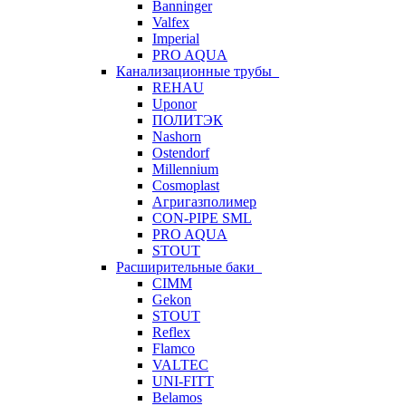
Banninger
Valfex
Imperial
PRO AQUA
Канализационные трубы
REHAU
Uponor
ПОЛИТЭК
Nashorn
Ostendorf
Millennium
Cosmoplast
Агригазполимер
CON-PIPE SML
PRO AQUA
STOUT
Расширительные баки
CIMM
Gekon
STOUT
Reflex
Flamco
VALTEC
UNI-FITT
Belamos