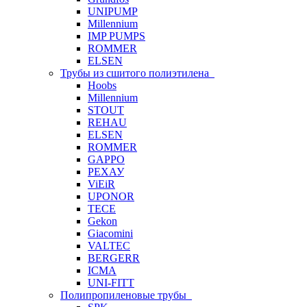
UNIPUMP
Millennium
IMP PUMPS
ROMMER
ELSEN
Трубы из сшитого полиэтилена
Hoobs
Millennium
STOUT
REHAU
ELSEN
ROMMER
GAPPO
РЕХАУ
ViEiR
UPONOR
TECE
Gekon
Giacomini
VALTEC
BERGERR
ICMA
UNI-FITT
Полипропиленовые трубы