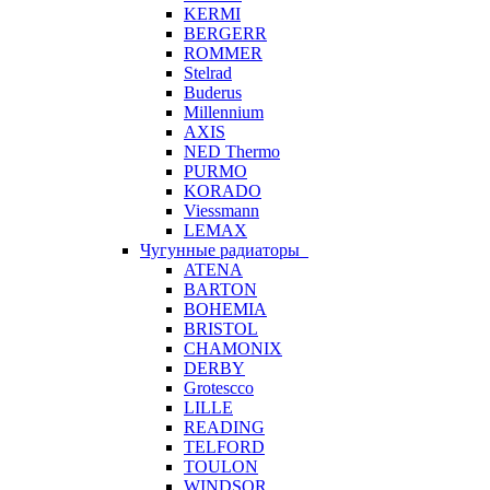
KERMI
BERGERR
ROMMER
Stelrad
Buderus
Millennium
AXIS
NED Thermo
PURMO
KORADO
Viessmann
LEMAX
Чугунные радиаторы
ATENA
BARTON
BOHEMIA
BRISTOL
CHAMONIX
DERBY
Grotescco
LILLE
READING
TELFORD
TOULON
WINDSOR