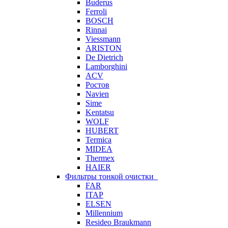
Buderus
Ferroli
BOSCH
Rinnai
Viessmann
ARISTON
De Dietrich
Lamborghini
ACV
Ростов
Navien
Sime
Kentatsu
WOLF
HUBERT
Termica
MIDEA
Thermex
HAIER
Фильтры тонкой очистки
FAR
ITAP
ELSEN
Millennium
Resideo Braukmann