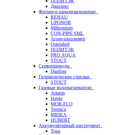
ПОЛИТЭК
Джилекс
Фитинги канализационные
REHAU
UPONOR
Millennium
CON-PIPE SML
Агригазполимер
Ostendorf
ПОЛИТЭК
PRO AQUA
STOUT
Сервоприводы
Danfoss
Гидравлические стрелки
STOUT
Газовые водонагреватели
Ariston
Hajdu
MOR-FLO
Termica
MIDEA
HUBERT
Аккумуляторный инструмент
Toua