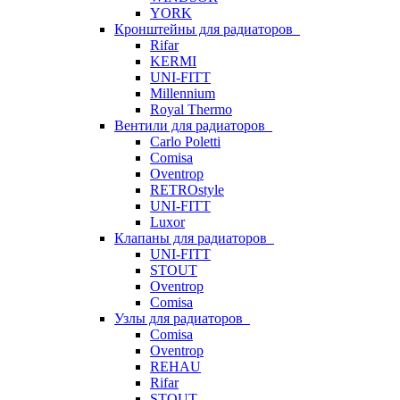
YORK
Кронштейны для радиаторов
Rifar
KERMI
UNI-FITT
Millennium
Royal Thermo
Вентили для радиаторов
Carlo Poletti
Comisa
Oventrop
RETROstyle
UNI-FITT
Luxor
Клапаны для радиаторов
UNI-FITT
STOUT
Oventrop
Comisa
Узлы для радиаторов
Comisa
Oventrop
REHAU
Rifar
STOUT