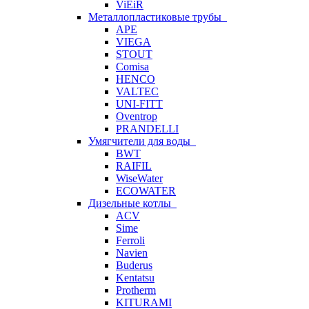
ViEiR
Металлопластиковые трубы
APE
VIEGA
STOUT
Comisa
HENCO
VALTEC
UNI-FITT
Oventrop
PRANDELLI
Умягчители для воды
BWT
RAIFIL
WiseWater
ECOWATER
Дизельные котлы
ACV
Sime
Ferroli
Navien
Buderus
Kentatsu
Protherm
KITURAMI