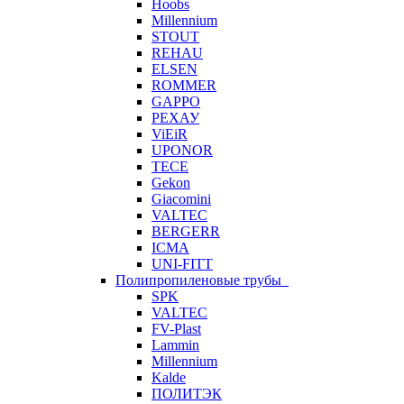
Hoobs
Millennium
STOUT
REHAU
ELSEN
ROMMER
GAPPO
РЕХАУ
ViEiR
UPONOR
TECE
Gekon
Giacomini
VALTEC
BERGERR
ICMA
UNI-FITT
Полипропиленовые трубы
SPK
VALTEC
FV-Plast
Lammin
Millennium
Kalde
ПОЛИТЭК