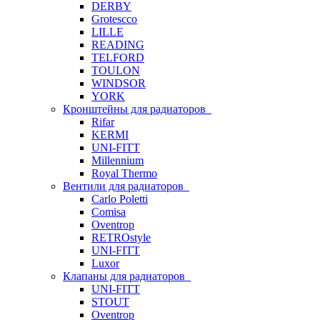
DERBY
Grotescco
LILLE
READING
TELFORD
TOULON
WINDSOR
YORK
Кронштейны для радиаторов
Rifar
KERMI
UNI-FITT
Millennium
Royal Thermo
Вентили для радиаторов
Carlo Poletti
Comisa
Oventrop
RETROstyle
UNI-FITT
Luxor
Клапаны для радиаторов
UNI-FITT
STOUT
Oventrop