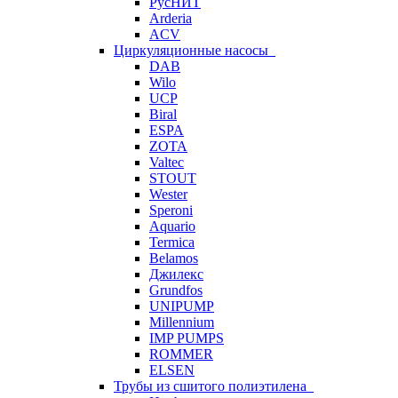
РусНИТ
Arderia
ACV
Циркуляционные насосы
DAB
Wilo
UCP
Biral
ESPA
ZOTA
Valtec
STOUT
Wester
Speroni
Aquario
Termica
Belamos
Джилекс
Grundfos
UNIPUMP
Millennium
IMP PUMPS
ROMMER
ELSEN
Трубы из сшитого полиэтилена