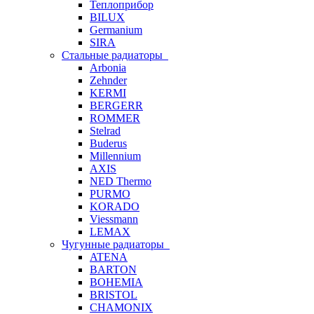
Теплоприбор
BILUX
Germanium
SIRA
Стальные радиаторы
Arbonia
Zehnder
KERMI
BERGERR
ROMMER
Stelrad
Buderus
Millennium
AXIS
NED Thermo
PURMO
KORADO
Viessmann
LEMAX
Чугунные радиаторы
ATENA
BARTON
BOHEMIA
BRISTOL
CHAMONIX