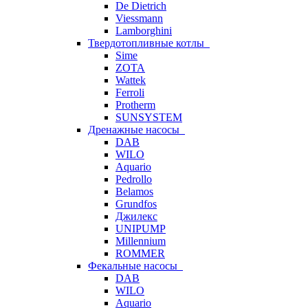
De Dietrich
Viessmann
Lamborghini
Твердотопливные котлы
Sime
ZOTA
Wattek
Ferroli
Protherm
SUNSYSTEM
Дренажные насосы
DAB
WILO
Aquario
Pedrollo
Belamos
Grundfos
Джилекс
UNIPUMP
Millennium
ROMMER
Фекальные насосы
DAB
WILO
Aquario