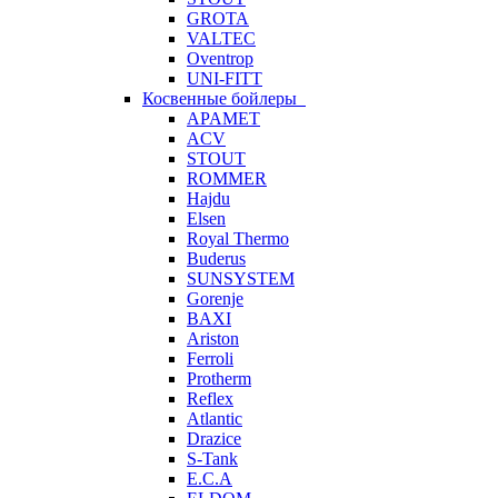
GROTA
VALTEC
Oventrop
UNI-FITT
Косвенные бойлеры
APAMET
ACV
STOUT
ROMMER
Hajdu
Elsen
Royal Thermo
Buderus
SUNSYSTEM
Gorenje
BAXI
Ariston
Ferroli
Protherm
Reflex
Atlantic
Drazice
S-Tank
E.C.A