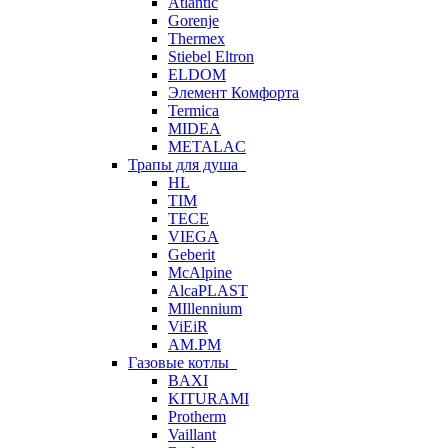
Atlantic
Gorenje
Thermex
Stiebel Eltron
ELDOM
Элемент Комфорта
Termica
MIDEA
METALAC
Трапы для душа
HL
TIM
TECE
VIEGA
Geberit
McAlpine
AlcaPLAST
MIllennium
ViEiR
AM.PM
Газовые котлы
BAXI
KITURAMI
Protherm
Vaillant