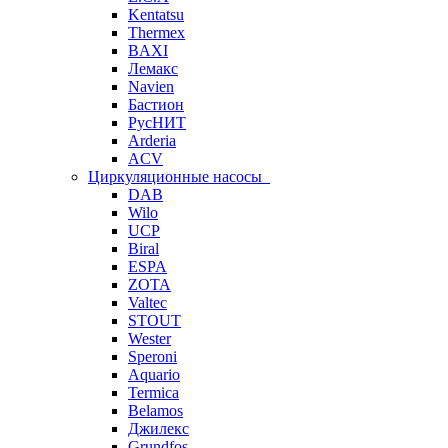
Kentatsu
Thermex
BAXI
Лемакс
Navien
Бастион
РусНИТ
Arderia
ACV
Циркуляционные насосы
DAB
Wilo
UCP
Biral
ESPA
ZOTA
Valtec
STOUT
Wester
Speroni
Aquario
Termica
Belamos
Джилекс
Grundfos