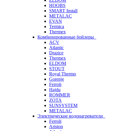
ELDOM
HOOBS
SMART Install
METALAC
EVAN
Termica
Thermex
Комбинированные бойлеры
ACV
Atlantic
Drazice
Thermex
ELDOM
STOUT
Royal Thermo
Gorenje
Ferroli
Hajdu
ROMMER
ZOTA
SUNSYSTEM
METALAC
Электрические водонагреватели
Ferroli
Ariston