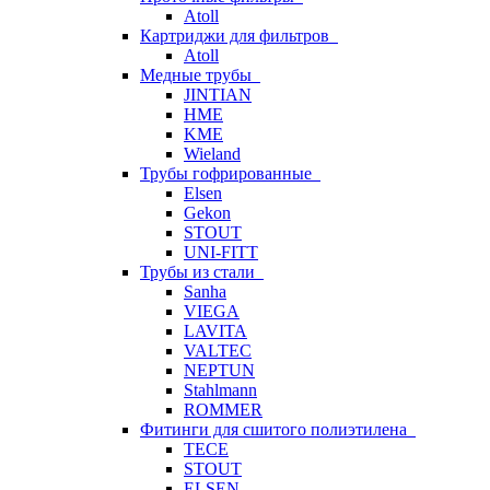
Atoll
Картриджи для фильтров
Atoll
Медные трубы
JINTIAN
HME
KME
Wieland
Трубы гофрированные
Elsen
Gekon
STOUT
UNI-FITT
Трубы из стали
Sanha
VIEGA
LAVITA
VALTEC
NEPTUN
Stahlmann
ROMMER
Фитинги для сшитого полиэтилена
TECE
STOUT
ELSEN