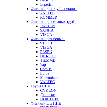
UNI-FITT
Imperial
Фитинги для труб из стали
VALTEC
ROMMER
Фитинги для медных труб
JINTIAN
SANHA
VIEGA
Фитинги резьбовые
STOUT
VIEGA
ELSEN
UNI-FITT
TIEMME
Itap
Comisa
Euros
Millennium
VALTEC
Трубы ПНД
CYKLON
Джилекс
ПОЛИТЭК
Фитинги для ПНД