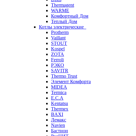
Thermagent
WARME
Комфортный Дом
Теплый Дом
Котлы электрические
Protherm
Vaillant
STOUT
Kospel
ZOTA
Ferroli
РЭКО
SAVITR
Thermo Trust
Элемент Комфорта
MIDEA
Termica
E.C.A
Kentatsu
Thermex
BAXI
Лемакс
Navien
Бастион