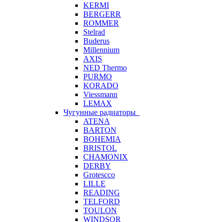
KERMI
BERGERR
ROMMER
Stelrad
Buderus
Millennium
AXIS
NED Thermo
PURMO
KORADO
Viessmann
LEMAX
Чугунные радиаторы
ATENA
BARTON
BOHEMIA
BRISTOL
CHAMONIX
DERBY
Grotescco
LILLE
READING
TELFORD
TOULON
WINDSOR