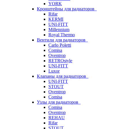
YORK
Кронштейны для радиаторов
Rifar
KERMI
UNI-FITT
Millennium
Royal Thermo
Вентили для радиаторов
Carlo Poletti
Comisa
Oventrop
RETROstyle
UNI-FITT
Luxor
Клапаны для радиаторов
UNI-FITT
STOUT
Oventrop
Comisa
Узлы для радиаторов
Comisa
Oventrop
REHAU
Rifar
STOUT