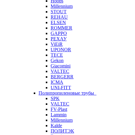
Hoobs
Millennium
STOUT
REHAU
ELSEN
ROMMER
GAPPO
РЕХАУ
ViEiR
UPONOR
TECE
Gekon
Giacomini
VALTEC
BERGERR
ICMA
UNI-FITT
Полипропиленовые трубы
SPK
VALTEC
FV-Plast
Lammin
Millennium
Kalde
ПОЛИТЭК