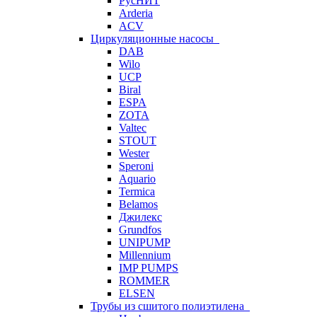
РусНИТ
Arderia
ACV
Циркуляционные насосы
DAB
Wilo
UCP
Biral
ESPA
ZOTA
Valtec
STOUT
Wester
Speroni
Aquario
Termica
Belamos
Джилекс
Grundfos
UNIPUMP
Millennium
IMP PUMPS
ROMMER
ELSEN
Трубы из сшитого полиэтилена