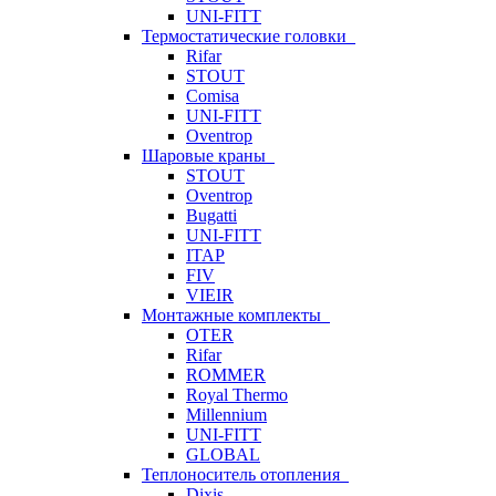
UNI-FITT
Термостатические головки
Rifar
STOUT
Comisa
UNI-FITT
Oventrop
Шаровые краны
STOUT
Oventrop
Bugatti
UNI-FITT
ITAP
FIV
VIEIR
Монтажные комплекты
OTER
Rifar
ROMMER
Royal Thermo
Millennium
UNI-FITT
GLOBAL
Теплоноситель отопления
Dixis