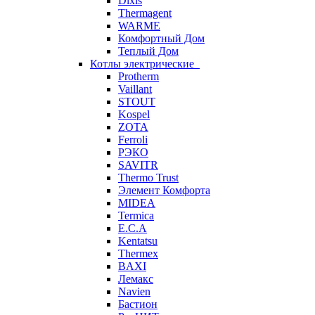
Dixis
Thermagent
WARME
Комфортный Дом
Теплый Дом
Котлы электрические
Protherm
Vaillant
STOUT
Kospel
ZOTA
Ferroli
РЭКО
SAVITR
Thermo Trust
Элемент Комфорта
MIDEA
Termica
E.C.A
Kentatsu
Thermex
BAXI
Лемакс
Navien
Бастион