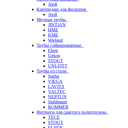
Atoll
Картриджи для фильтров
Atoll
Медные трубы
JINTIAN
HME
KME
Wieland
Трубы гофрированные
Elsen
Gekon
STOUT
UNI-FITT
Трубы из стали
Sanha
VIEGA
LAVITA
VALTEC
NEPTUN
Stahlmann
ROMMER
Фитинги для сшитого полиэтилена
TECE
STOUT
ELSEN