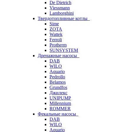
De Dietrich
Viessmann
Lamborghini
Твердотопливные котлы
Sime
ZOTA
Wattek
Ferroli
Protherm
SUNSYSTEM
Дренажные насосы
DAB
WILO
Aquario
Pedrollo
Belamos
Grundfos
Джилекс
UNIPUMP
Millennium
ROMMER
Фекальные насосы
DAB
WILO
Aquario