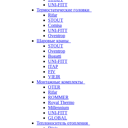
UNI-FITT
Термостатические головки
Rifar
STOUT
Comisa
UNI-FITT
Oventrop
Шаровые краны
STOUT
Oventrop
Bugatti
UNI-FITT
ITAP
FIV
VIEIR
Монтажные комплекты
OTER
Rifar
ROMMER
Royal Thermo
Millennium
UNI-FITT
GLOBAL
Теплоноситель отопления