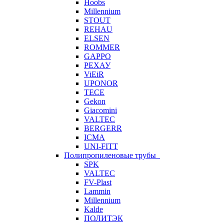
Hoobs
Millennium
STOUT
REHAU
ELSEN
ROMMER
GAPPO
РЕХАУ
ViEiR
UPONOR
TECE
Gekon
Giacomini
VALTEC
BERGERR
ICMA
UNI-FITT
Полипропиленовые трубы
SPK
VALTEC
FV-Plast
Lammin
Millennium
Kalde
ПОЛИТЭК