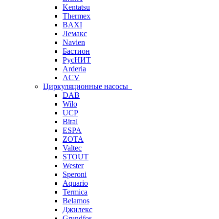
Kentatsu
Thermex
BAXI
Лемакс
Navien
Бастион
РусНИТ
Arderia
ACV
Циркуляционные насосы
DAB
Wilo
UCP
Biral
ESPA
ZOTA
Valtec
STOUT
Wester
Speroni
Aquario
Termica
Belamos
Джилекс
Grundfos