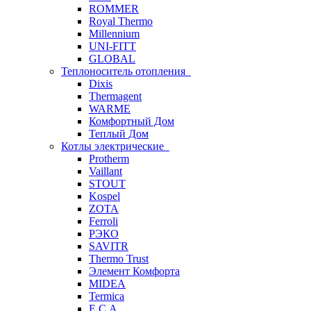
ROMMER
Royal Thermo
Millennium
UNI-FITT
GLOBAL
Теплоноситель отопления
Dixis
Thermagent
WARME
Комфортный Дом
Теплый Дом
Котлы электрические
Protherm
Vaillant
STOUT
Kospel
ZOTA
Ferroli
РЭКО
SAVITR
Thermo Trust
Элемент Комфорта
MIDEA
Termica
E.C.A