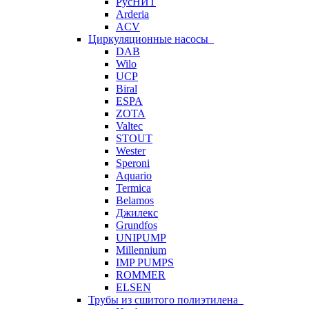
РусНИТ
Arderia
ACV
Циркуляционные насосы
DAB
Wilo
UCP
Biral
ESPA
ZOTA
Valtec
STOUT
Wester
Speroni
Aquario
Termica
Belamos
Джилекс
Grundfos
UNIPUMP
Millennium
IMP PUMPS
ROMMER
ELSEN
Трубы из сшитого полиэтилена