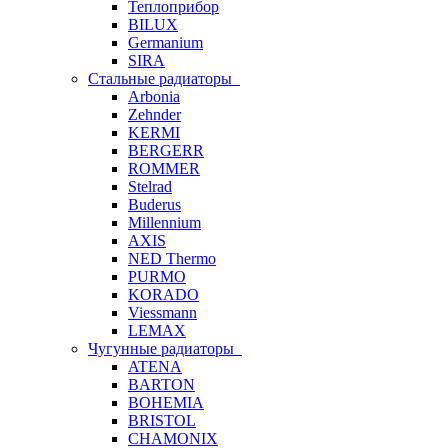
Теплоприбор
BILUX
Germanium
SIRA
Стальные радиаторы
Arbonia
Zehnder
KERMI
BERGERR
ROMMER
Stelrad
Buderus
Millennium
AXIS
NED Thermo
PURMO
KORADO
Viessmann
LEMAX
Чугунные радиаторы
ATENA
BARTON
BOHEMIA
BRISTOL
CHAMONIX