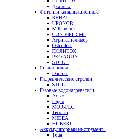
ПОЛИТЭК
Джилекс
Фитинги канализационные
REHAU
UPONOR
Millennium
CON-PIPE SML
Агригазполимер
Ostendorf
ПОЛИТЭК
PRO AQUA
STOUT
Сервоприводы
Danfoss
Гидравлические стрелки
STOUT
Газовые водонагреватели
Ariston
Hajdu
MOR-FLO
Termica
MIDEA
HUBERT
Аккумуляторный инструмент
Toua