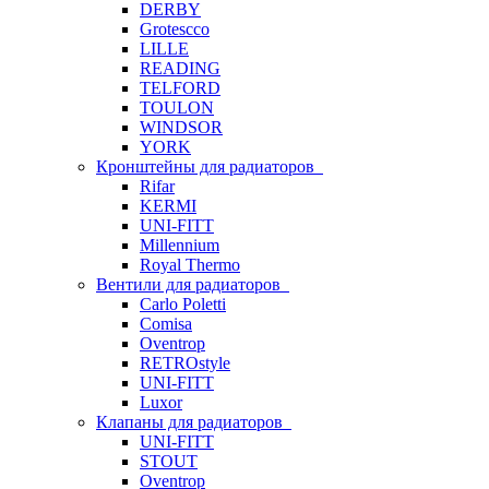
DERBY
Grotescco
LILLE
READING
TELFORD
TOULON
WINDSOR
YORK
Кронштейны для радиаторов
Rifar
KERMI
UNI-FITT
Millennium
Royal Thermo
Вентили для радиаторов
Carlo Poletti
Comisa
Oventrop
RETROstyle
UNI-FITT
Luxor
Клапаны для радиаторов
UNI-FITT
STOUT
Oventrop