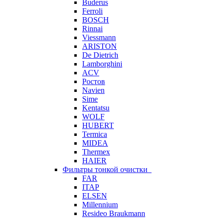
Buderus
Ferroli
BOSCH
Rinnai
Viessmann
ARISTON
De Dietrich
Lamborghini
ACV
Ростов
Navien
Sime
Kentatsu
WOLF
HUBERT
Termica
MIDEA
Thermex
HAIER
Фильтры тонкой очистки
FAR
ITAP
ELSEN
Millennium
Resideo Braukmann