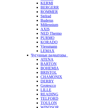
KERMI
BERGERR
ROMMER
Stelrad
Buderus
Millennium
AXIS
NED Thermo
PURMO
KORADO
Viessmann
LEMAX
Чугунные радиаторы
ATENA
BARTON
BOHEMIA
BRISTOL
CHAMONIX
DERBY
Grotescco
LILLE
READING
TELFORD
TOULON
WINDSOR