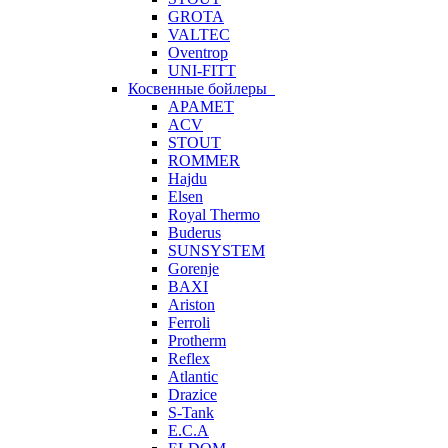
GROTA
VALTEC
Oventrop
UNI-FITT
Косвенные бойлеры
APAMET
ACV
STOUT
ROMMER
Hajdu
Elsen
Royal Thermo
Buderus
SUNSYSTEM
Gorenje
BAXI
Ariston
Ferroli
Protherm
Reflex
Atlantic
Drazice
S-Tank
E.C.A