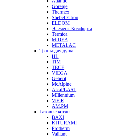
Atlantic
Gorenje
Thermex
Stiebel Eltron
ELDOM
Элемент Комфорта
Termica
MIDEA
METALAC
Трапы для душа
HL
TIM
TECE
VIEGA
Geberit
McAlpine
AlcaPLAST
MIllennium
ViEiR
AM.PM
Газовые котлы
BAXI
KITURAMI
Protherm
Vaillant