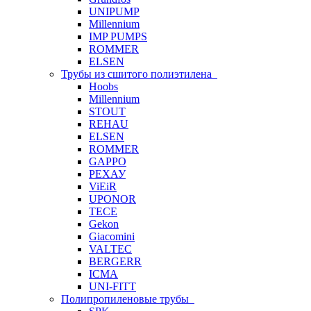
UNIPUMP
Millennium
IMP PUMPS
ROMMER
ELSEN
Трубы из сшитого полиэтилена
Hoobs
Millennium
STOUT
REHAU
ELSEN
ROMMER
GAPPO
РЕХАУ
ViEiR
UPONOR
TECE
Gekon
Giacomini
VALTEC
BERGERR
ICMA
UNI-FITT
Полипропиленовые трубы