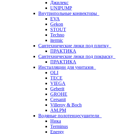
Джилекс
UNIPUMP
Внутрипольные конвекторы
EVA
Gekon
STOUT
Techno
itermic
Сантехнические люки под плитку
ПРАКТИКА
Сантехнические люки под покраску
ПРАКТИКА
Инсталляции для унитазов
OLI
TECE
VIEGA
Geberit
GROHE
Cersanit
Villeroy & Boch
AM.PM
Водяные полотенцесушители
Ника
Terminus
Energy