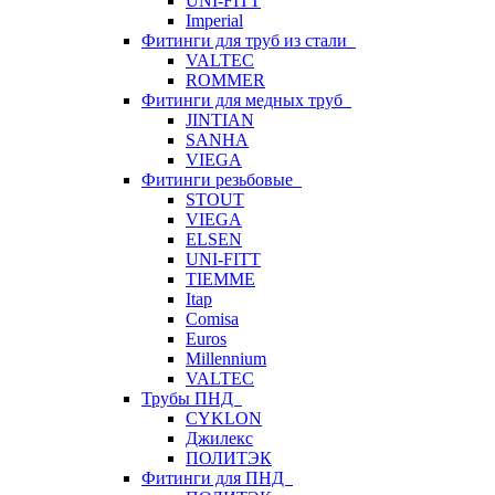
UNI-FITT
Imperial
Фитинги для труб из стали
VALTEC
ROMMER
Фитинги для медных труб
JINTIAN
SANHA
VIEGA
Фитинги резьбовые
STOUT
VIEGA
ELSEN
UNI-FITT
TIEMME
Itap
Comisa
Euros
Millennium
VALTEC
Трубы ПНД
CYKLON
Джилекс
ПОЛИТЭК
Фитинги для ПНД