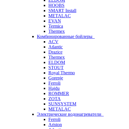
ELDOM
HOOBS
SMART Install
METALAC
EVAN
Termica
Thermex
Комбинированные бойлеры
ACV
Atlantic
Drazice
Thermex
ELDOM
STOUT
Royal Thermo
Gorenje
Ferroli
Hajdu
ROMMER
ZOTA
SUNSYSTEM
METALAC
Электрические водонагреватели
Ferroli
Ariston