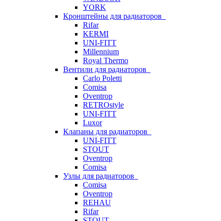
YORK
Кронштейны для радиаторов
Rifar
KERMI
UNI-FITT
Millennium
Royal Thermo
Вентили для радиаторов
Carlo Poletti
Comisa
Oventrop
RETROstyle
UNI-FITT
Luxor
Клапаны для радиаторов
UNI-FITT
STOUT
Oventrop
Comisa
Узлы для радиаторов
Comisa
Oventrop
REHAU
Rifar
STOUT