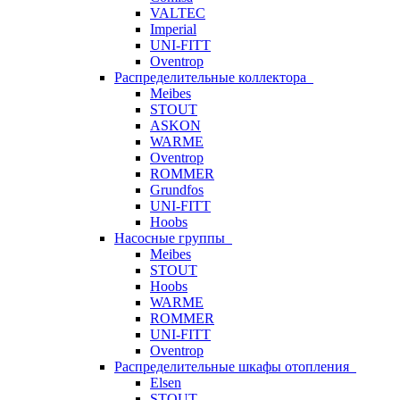
VALTEC
Imperial
UNI-FITT
Oventrop
Распределительные коллектора
Meibes
STOUT
ASKON
WARME
Oventrop
ROMMER
Grundfos
UNI-FITT
Hoobs
Насосные группы
Meibes
STOUT
Hoobs
WARME
ROMMER
UNI-FITT
Oventrop
Распределительные шкафы отопления
Elsen
STOUT