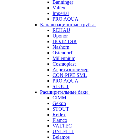
Banninger
Valfex
Imperial
PRO AQUA
Канализационные трубы
REHAU
Uponor
ПОЛИТЭК
Nashorn
Ostendorf
Millennium
Cosmoplast
Агригазполимер
CON-PIPE SML
PRO AQUA
STOUT
Расширительные баки
CIMM
Gekon
STOUT
Reflex
Flamco
VALTEC
UNI-FITT
Belamos