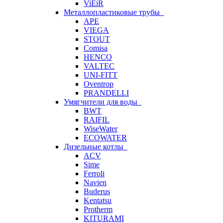
ViEiR
Металлопластиковые трубы
APE
VIEGA
STOUT
Comisa
HENCO
VALTEC
UNI-FITT
Oventrop
PRANDELLI
Умягчители для воды
BWT
RAIFIL
WiseWater
ECOWATER
Дизельные котлы
ACV
Sime
Ferroli
Navien
Buderus
Kentatsu
Protherm
KITURAMI