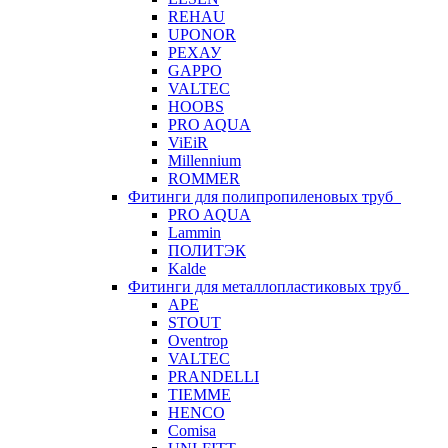
REHAU
UPONOR
РЕХАУ
GAPPO
VALTEC
HOOBS
PRO AQUA
ViEiR
Millennium
ROMMER
Фитинги для полипропиленовых труб
PRO AQUA
Lammin
ПОЛИТЭК
Kalde
Фитинги для металлопластиковых труб
APE
STOUT
Oventrop
VALTEC
PRANDELLI
TIEMME
HENCO
Comisa