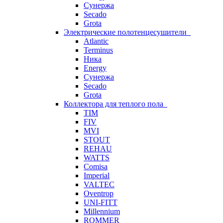
Сунержа
Secado
Grota
Электрические полотенцесушители
Atlantic
Terminus
Ника
Energy
Сунержа
Secado
Grota
Коллектора для теплого пола
TIM
FIV
MVI
STOUT
REHAU
WATTS
Comisa
Imperial
VALTEC
Oventrop
UNI-FITT
Millennium
ROMMER