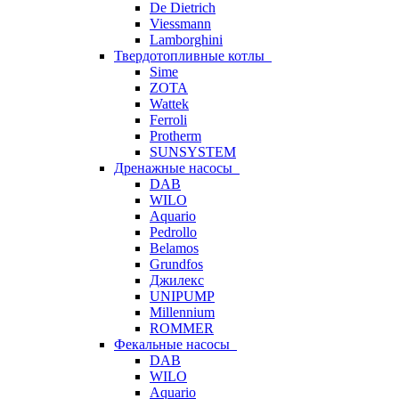
De Dietrich
Viessmann
Lamborghini
Твердотопливные котлы
Sime
ZOTA
Wattek
Ferroli
Protherm
SUNSYSTEM
Дренажные насосы
DAB
WILO
Aquario
Pedrollo
Belamos
Grundfos
Джилекс
UNIPUMP
Millennium
ROMMER
Фекальные насосы
DAB
WILO
Aquario