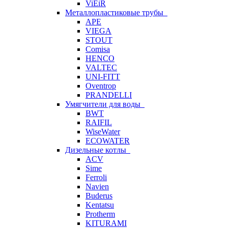
ViEiR
Металлопластиковые трубы
APE
VIEGA
STOUT
Comisa
HENCO
VALTEC
UNI-FITT
Oventrop
PRANDELLI
Умягчители для воды
BWT
RAIFIL
WiseWater
ECOWATER
Дизельные котлы
ACV
Sime
Ferroli
Navien
Buderus
Kentatsu
Protherm
KITURAMI