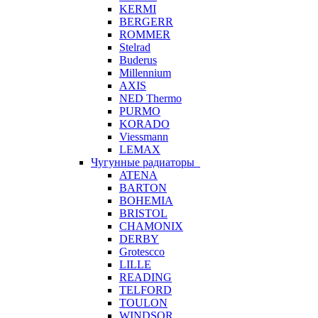
KERMI
BERGERR
ROMMER
Stelrad
Buderus
Millennium
AXIS
NED Thermo
PURMO
KORADO
Viessmann
LEMAX
Чугунные радиаторы
ATENA
BARTON
BOHEMIA
BRISTOL
CHAMONIX
DERBY
Grotescco
LILLE
READING
TELFORD
TOULON
WINDSOR