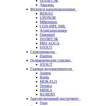
ПОЛИТЭК
Джилекс
Фитинги канализационные
REHAU
UPONOR
Millennium
CON-PIPE SML
Агригазполимер
Ostendorf
ПОЛИТЭК
PRO AQUA
STOUT
Сервоприводы
Danfoss
Гидравлические стрелки
STOUT
Газовые водонагреватели
Ariston
Hajdu
MOR-FLO
Termica
MIDEA
HUBERT
Аккумуляторный инструмент
Toua