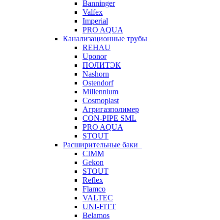
Banninger
Valfex
Imperial
PRO AQUA
Канализационные трубы
REHAU
Uponor
ПОЛИТЭК
Nashorn
Ostendorf
Millennium
Cosmoplast
Агригазполимер
CON-PIPE SML
PRO AQUA
STOUT
Расширительные баки
CIMM
Gekon
STOUT
Reflex
Flamco
VALTEC
UNI-FITT
Belamos