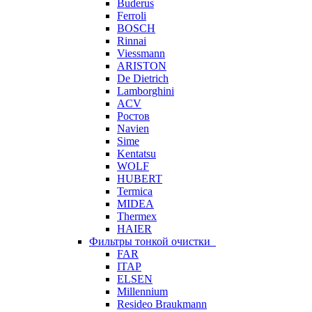
Buderus
Ferroli
BOSCH
Rinnai
Viessmann
ARISTON
De Dietrich
Lamborghini
ACV
Ростов
Navien
Sime
Kentatsu
WOLF
HUBERT
Termica
MIDEA
Thermex
HAIER
Фильтры тонкой очистки
FAR
ITAP
ELSEN
Millennium
Resideo Braukmann