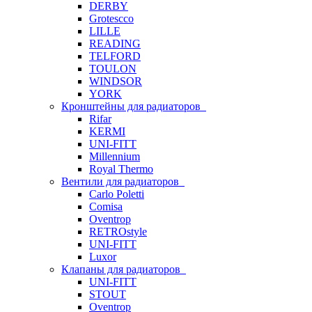
DERBY
Grotescco
LILLE
READING
TELFORD
TOULON
WINDSOR
YORK
Кронштейны для радиаторов
Rifar
KERMI
UNI-FITT
Millennium
Royal Thermo
Вентили для радиаторов
Carlo Poletti
Comisa
Oventrop
RETROstyle
UNI-FITT
Luxor
Клапаны для радиаторов
UNI-FITT
STOUT
Oventrop