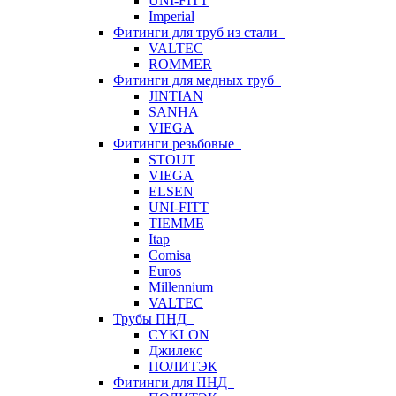
UNI-FITT
Imperial
Фитинги для труб из стали
VALTEC
ROMMER
Фитинги для медных труб
JINTIAN
SANHA
VIEGA
Фитинги резьбовые
STOUT
VIEGA
ELSEN
UNI-FITT
TIEMME
Itap
Comisa
Euros
Millennium
VALTEC
Трубы ПНД
CYKLON
Джилекс
ПОЛИТЭК
Фитинги для ПНД