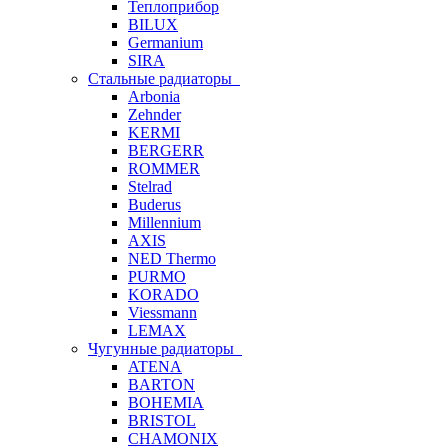
Теплоприбор
BILUX
Germanium
SIRA
Стальные радиаторы
Arbonia
Zehnder
KERMI
BERGERR
ROMMER
Stelrad
Buderus
Millennium
AXIS
NED Thermo
PURMO
KORADO
Viessmann
LEMAX
Чугунные радиаторы
ATENA
BARTON
BOHEMIA
BRISTOL
CHAMONIX