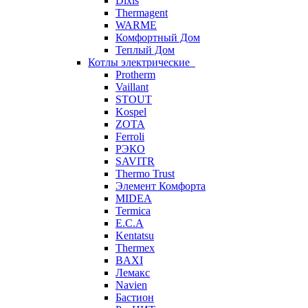
Dixis
Thermagent
WARME
Комфортный Дом
Теплый Дом
Котлы электрические
Protherm
Vaillant
STOUT
Kospel
ZOTA
Ferroli
РЭКО
SAVITR
Thermo Trust
Элемент Комфорта
MIDEA
Termica
E.C.A
Kentatsu
Thermex
BAXI
Лемакс
Navien
Бастион