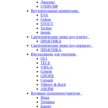
Джилекс
UNIPUMP
Внутрипольные конвекторы
EVA
Gekon
STOUT
Techno
itermic
Сантехнические люки под плитку
ПРАКТИКА
Сантехнические люки под покраску
ПРАКТИКА
Инсталляции для унитазов
OLI
TECE
VIEGA
Geberit
GROHE
Cersanit
Villeroy & Boch
AM.PM
Водяные полотенцесушители
Ника
Terminus
Energy