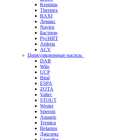
Kentatsu
Thermex
BAXI
Лемакс
Navien
Бастион
РусНИТ
Arderia
ACV
Циркуляционные насосы
DAB
Wilo
UCP
Biral
ESPA
ZOTA
Valtec
STOUT
Wester
Speroni
Aquario
Termica
Belamos
Джилекс
Grundfos