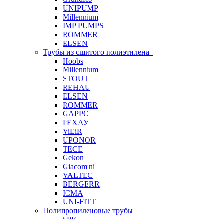
UNIPUMP
Millennium
IMP PUMPS
ROMMER
ELSEN
Трубы из сшитого полиэтилена
Hoobs
Millennium
STOUT
REHAU
ELSEN
ROMMER
GAPPO
РЕХАУ
ViEiR
UPONOR
TECE
Gekon
Giacomini
VALTEC
BERGERR
ICMA
UNI-FITT
Полипропиленовые трубы