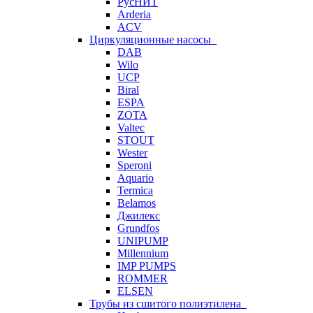
РусНИТ
Arderia
ACV
Циркуляционные насосы
DAB
Wilo
UCP
Biral
ESPA
ZOTA
Valtec
STOUT
Wester
Speroni
Aquario
Termica
Belamos
Джилекс
Grundfos
UNIPUMP
Millennium
IMP PUMPS
ROMMER
ELSEN
Трубы из сшитого полиэтилена