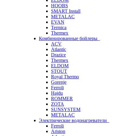
ELDOM
HOOBS
SMART Install
METALAC
EVAN
Termica
Thermex
Комбинированные бойлеры
ACV
Atlantic
Drazice
Thermex
ELDOM
STOUT
Royal Thermo
Gorenje
Ferroli
Hajdu
ROMMER
ZOTA
SUNSYSTEM
METALAC
Электрические водонагреватели
Ferroli
Ariston