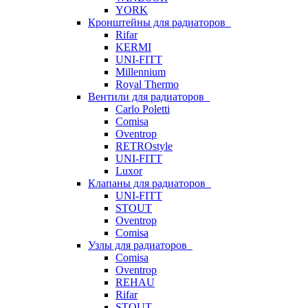
YORK
Кронштейны для радиаторов
Rifar
KERMI
UNI-FITT
Millennium
Royal Thermo
Вентили для радиаторов
Carlo Poletti
Comisa
Oventrop
RETROstyle
UNI-FITT
Luxor
Клапаны для радиаторов
UNI-FITT
STOUT
Oventrop
Comisa
Узлы для радиаторов
Comisa
Oventrop
REHAU
Rifar
STOUT