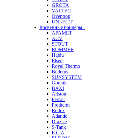
GROTA
VALTEC
Oventrop
UNI-FITT
Косвенные бойлеры
APAMET
ACV
STOUT
ROMMER
Hajdu
Elsen
Royal Thermo
Buderus
SUNSYSTEM
Gorenje
BAXI
Ariston
Ferroli
Protherm
Reflex
Atlantic
Drazice
S-Tank
E.C.A