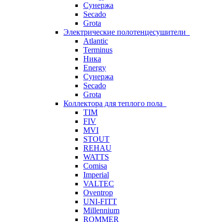
Сунержа
Secado
Grota
Электрические полотенцесушители
Atlantic
Terminus
Ника
Energy
Сунержа
Secado
Grota
Коллектора для теплого пола
TIM
FIV
MVI
STOUT
REHAU
WATTS
Comisa
Imperial
VALTEC
Oventrop
UNI-FITT
Millennium
ROMMER