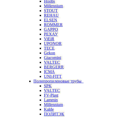
Hoobs
Millennium
STOUT
REHAU
ELSEN
ROMMER
GAPPO
РЕХАУ
ViEiR
UPONOR
TECE
Gekon
Giacomini
VALTEC
BERGERR
ICMA
UNI-FITT
Полипропиленовые трубы
SPK
VALTEC
FV-Plast
Lammin
Millennium
Kalde
ПОЛИТЭК