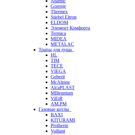
Atlantic
Gorenje
Thermex
Stiebel Eltron
ELDOM
Элемент Комфорта
Termica
MIDEA
METALAC
Трапы для душа
HL
TIM
TECE
VIEGA
Geberit
McAlpine
AlcaPLAST
MIllennium
ViEiR
AM.PM
Газовые котлы
BAXI
KITURAMI
Protherm
Vaillant