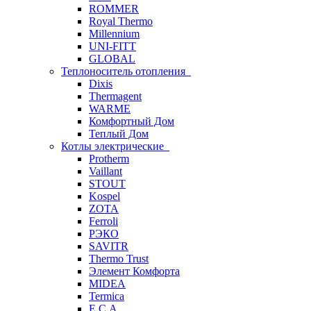
ROMMER
Royal Thermo
Millennium
UNI-FITT
GLOBAL
Теплоноситель отопления
Dixis
Thermagent
WARME
Комфортный Дом
Теплый Дом
Котлы электрические
Protherm
Vaillant
STOUT
Kospel
ZOTA
Ferroli
РЭКО
SAVITR
Thermo Trust
Элемент Комфорта
MIDEA
Termica
E.C.A