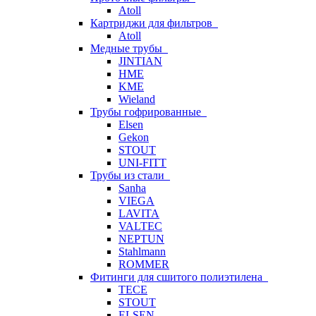
Atoll
Картриджи для фильтров
Atoll
Медные трубы
JINTIAN
HME
KME
Wieland
Трубы гофрированные
Elsen
Gekon
STOUT
UNI-FITT
Трубы из стали
Sanha
VIEGA
LAVITA
VALTEC
NEPTUN
Stahlmann
ROMMER
Фитинги для сшитого полиэтилена
TECE
STOUT
ELSEN