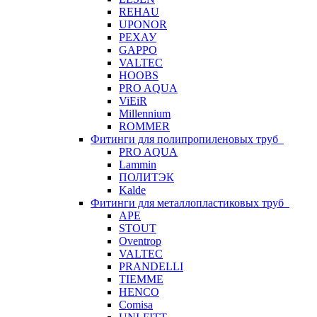
REHAU
UPONOR
РЕХАУ
GAPPO
VALTEC
HOOBS
PRO AQUA
ViEiR
Millennium
ROMMER
Фитинги для полипропиленовых труб
PRO AQUA
Lammin
ПОЛИТЭК
Kalde
Фитинги для металлопластиковых труб
APE
STOUT
Oventrop
VALTEC
PRANDELLI
TIEMME
HENCO
Comisa