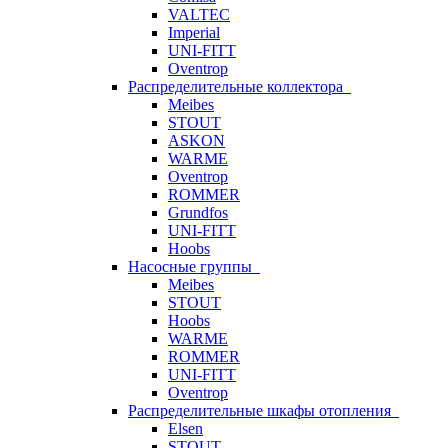
VALTEC
Imperial
UNI-FITT
Oventrop
Распределительные коллектора
Meibes
STOUT
ASKON
WARME
Oventrop
ROMMER
Grundfos
UNI-FITT
Hoobs
Насосные группы
Meibes
STOUT
Hoobs
WARME
ROMMER
UNI-FITT
Oventrop
Распределительные шкафы отопления
Elsen
STOUT