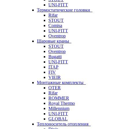
UNI-FITT
Термостатические головки
Rifar
STOUT
Comisa
UNI-FITT
Oventrop
Шаровые краны
STOUT
Oventrop
Bugatti
UNI-FITT
ITAP
FIV
VIEIR
Монтажные комплекты
OTER
Rifar
ROMMER
Royal Thermo
Millennium
UNI-FITT
GLOBAL
Теплоноситель отопления