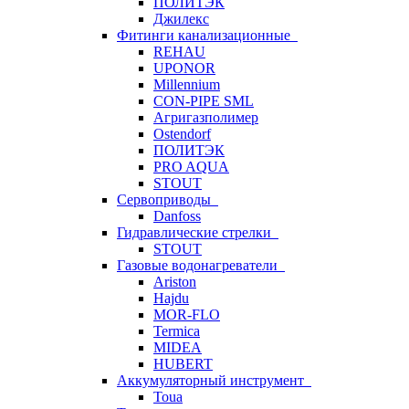
ПОЛИТЭК
Джилекс
Фитинги канализационные
REHAU
UPONOR
Millennium
CON-PIPE SML
Агригазполимер
Ostendorf
ПОЛИТЭК
PRO AQUA
STOUT
Сервоприводы
Danfoss
Гидравлические стрелки
STOUT
Газовые водонагреватели
Ariston
Hajdu
MOR-FLO
Termica
MIDEA
HUBERT
Аккумуляторный инструмент
Toua