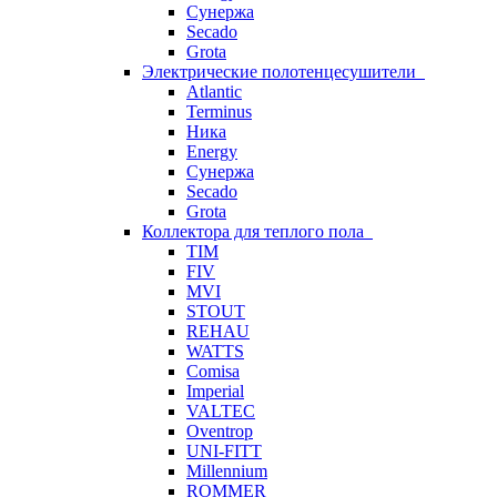
Сунержа
Secado
Grota
Электрические полотенцесушители
Atlantic
Terminus
Ника
Energy
Сунержа
Secado
Grota
Коллектора для теплого пола
TIM
FIV
MVI
STOUT
REHAU
WATTS
Comisa
Imperial
VALTEC
Oventrop
UNI-FITT
Millennium
ROMMER