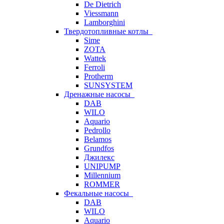
De Dietrich
Viessmann
Lamborghini
Твердотопливные котлы
Sime
ZOTA
Wattek
Ferroli
Protherm
SUNSYSTEM
Дренажные насосы
DAB
WILO
Aquario
Pedrollo
Belamos
Grundfos
Джилекс
UNIPUMP
Millennium
ROMMER
Фекальные насосы
DAB
WILO
Aquario