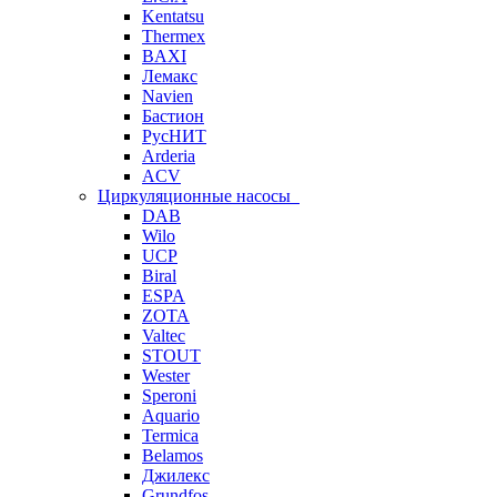
Kentatsu
Thermex
BAXI
Лемакс
Navien
Бастион
РусНИТ
Arderia
ACV
Циркуляционные насосы
DAB
Wilo
UCP
Biral
ESPA
ZOTA
Valtec
STOUT
Wester
Speroni
Aquario
Termica
Belamos
Джилекс
Grundfos