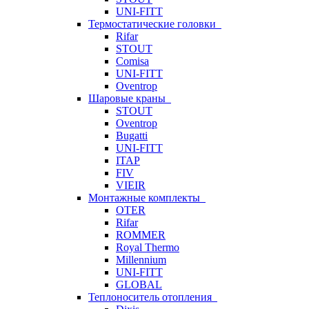
UNI-FITT
Термостатические головки
Rifar
STOUT
Comisa
UNI-FITT
Oventrop
Шаровые краны
STOUT
Oventrop
Bugatti
UNI-FITT
ITAP
FIV
VIEIR
Монтажные комплекты
OTER
Rifar
ROMMER
Royal Thermo
Millennium
UNI-FITT
GLOBAL
Теплоноситель отопления