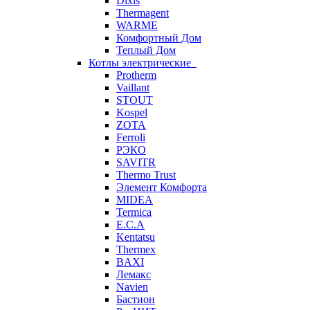
Dixis
Thermagent
WARME
Комфортный Дом
Теплый Дом
Котлы электрические
Protherm
Vaillant
STOUT
Kospel
ZOTA
Ferroli
РЭКО
SAVITR
Thermo Trust
Элемент Комфорта
MIDEA
Termica
E.C.A
Kentatsu
Thermex
BAXI
Лемакс
Navien
Бастион