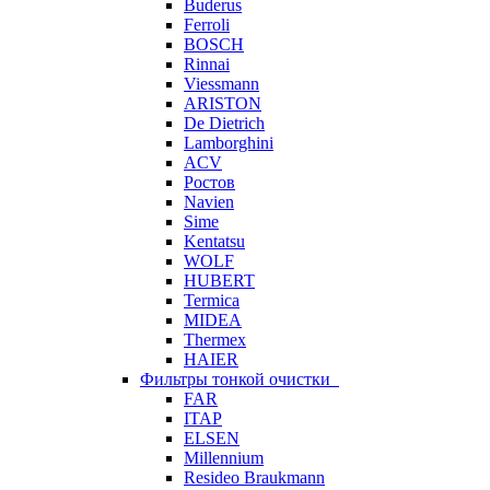
Buderus
Ferroli
BOSCH
Rinnai
Viessmann
ARISTON
De Dietrich
Lamborghini
ACV
Ростов
Navien
Sime
Kentatsu
WOLF
HUBERT
Termica
MIDEA
Thermex
HAIER
Фильтры тонкой очистки
FAR
ITAP
ELSEN
Millennium
Resideo Braukmann