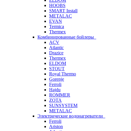
ELDOM
HOOBS
SMART Install
METALAC
EVAN
Termica
Thermex
Комбинированные бойлеры
ACV
Atlantic
Drazice
Thermex
ELDOM
STOUT
Royal Thermo
Gorenje
Ferroli
Hajdu
ROMMER
ZOTA
SUNSYSTEM
METALAC
Электрические водонагреватели
Ferroli
Ariston