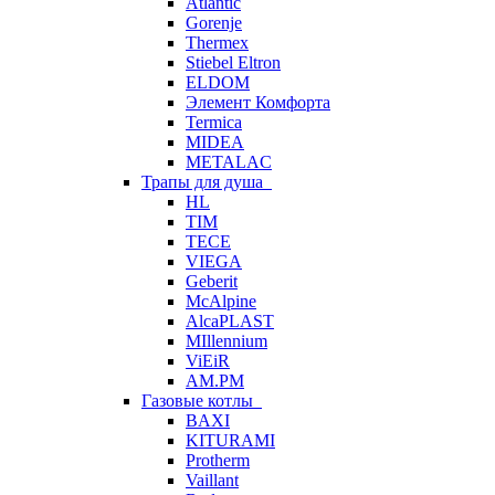
Atlantic
Gorenje
Thermex
Stiebel Eltron
ELDOM
Элемент Комфорта
Termica
MIDEA
METALAC
Трапы для душа
HL
TIM
TECE
VIEGA
Geberit
McAlpine
AlcaPLAST
MIllennium
ViEiR
AM.PM
Газовые котлы
BAXI
KITURAMI
Protherm
Vaillant