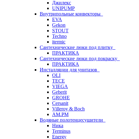
Джилекс
UNIPUMP
Внутрипольные конвекторы
EVA
Gekon
STOUT
Techno
itermic
Сантехнические люки под плитку
ПРАКТИКА
Сантехнические люки под покраску
ПРАКТИКА
Инсталляции для унитазов
OLI
TECE
VIEGA
Geberit
GROHE
Cersanit
Villeroy & Boch
AM.PM
Водяные полотенцесушители
Ника
Terminus
Energy