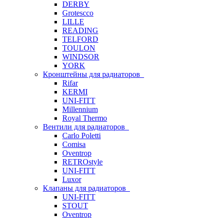
DERBY
Grotescco
LILLE
READING
TELFORD
TOULON
WINDSOR
YORK
Кронштейны для радиаторов
Rifar
KERMI
UNI-FITT
Millennium
Royal Thermo
Вентили для радиаторов
Carlo Poletti
Comisa
Oventrop
RETROstyle
UNI-FITT
Luxor
Клапаны для радиаторов
UNI-FITT
STOUT
Oventrop