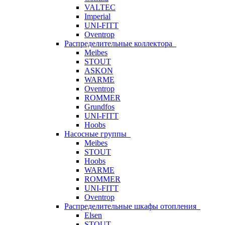
VALTEC
Imperial
UNI-FITT
Oventrop
Распределительные коллектора
Meibes
STOUT
ASKON
WARME
Oventrop
ROMMER
Grundfos
UNI-FITT
Hoobs
Насосные группы
Meibes
STOUT
Hoobs
WARME
ROMMER
UNI-FITT
Oventrop
Распределительные шкафы отопления
Elsen
STOUT