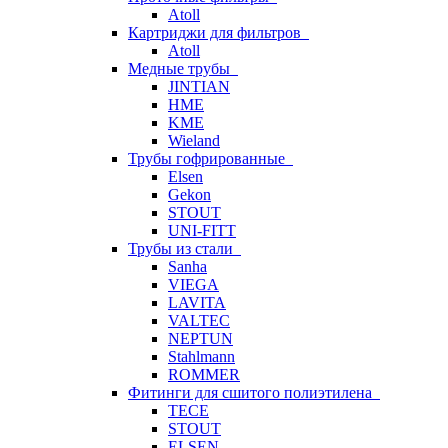
Atoll
Картриджи для фильтров
Atoll
Медные трубы
JINTIAN
HME
KME
Wieland
Трубы гофрированные
Elsen
Gekon
STOUT
UNI-FITT
Трубы из стали
Sanha
VIEGA
LAVITA
VALTEC
NEPTUN
Stahlmann
ROMMER
Фитинги для сшитого полиэтилена
TECE
STOUT
ELSEN