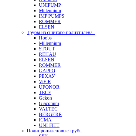
UNIPUMP
Millennium
IMP PUMPS
ROMMER
ELSEN
Трубы из сшитого полиэтилена
Hoobs
Millennium
STOUT
REHAU
ELSEN
ROMMER
GAPPO
РЕХАУ
ViEiR
UPONOR
TECE
Gekon
Giacomini
VALTEC
BERGERR
ICMA
UNI-FITT
Полипропиленовые трубы