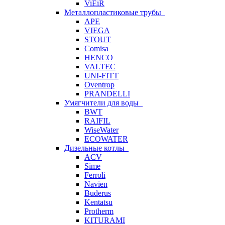
ViEiR
Металлопластиковые трубы
APE
VIEGA
STOUT
Comisa
HENCO
VALTEC
UNI-FITT
Oventrop
PRANDELLI
Умягчители для воды
BWT
RAIFIL
WiseWater
ECOWATER
Дизельные котлы
ACV
Sime
Ferroli
Navien
Buderus
Kentatsu
Protherm
KITURAMI