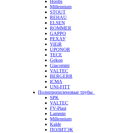
Hoobs
Millennium
STOUT
REHAU
ELSEN
ROMMER
GAPPO
РЕХАУ
ViEiR
UPONOR
TECE
Gekon
Giacomini
VALTEC
BERGERR
ICMA
UNI-FITT
Полипропиленовые трубы
SPK
VALTEC
FV-Plast
Lammin
Millennium
Kalde
ПОЛИТЭК