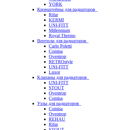
YORK
Кронштейны для радиаторов
Rifar
KERMI
UNI-FITT
Millennium
Royal Thermo
Вентили для радиаторов
Carlo Poletti
Comisa
Oventrop
RETROstyle
UNI-FITT
Luxor
Клапаны для радиаторов
UNI-FITT
STOUT
Oventrop
Comisa
Узлы для радиаторов
Comisa
Oventrop
REHAU
Rifar
STOUT