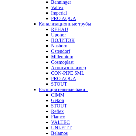
Banninger
Valfex
Imperial
PRO AQUA
Канализационные трубы
REHAU
Uponor
ПОЛИТЭК
Nashorn
Ostendorf
Millennium
Cosmoplast
Агригазполимер
CON-PIPE SML
PRO AQUA
STOUT
Расширительные баки
CIMM
Gekon
STOUT
Reflex
Flamco
VALTEC
UNI-FITT
Belamos