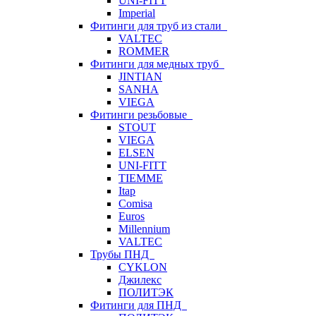
UNI-FITT
Imperial
Фитинги для труб из стали
VALTEC
ROMMER
Фитинги для медных труб
JINTIAN
SANHA
VIEGA
Фитинги резьбовые
STOUT
VIEGA
ELSEN
UNI-FITT
TIEMME
Itap
Comisa
Euros
Millennium
VALTEC
Трубы ПНД
CYKLON
Джилекс
ПОЛИТЭК
Фитинги для ПНД