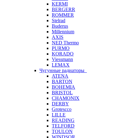
KERMI
BERGERR
ROMMER
Stelrad
Buderus
Millennium
AXIS
NED Thermo
PURMO
KORADO
Viessmann
LEMAX
Чугунные радиаторы
ATENA
BARTON
BOHEMIA
BRISTOL
CHAMONIX
DERBY
Grotescco
LILLE
READING
TELFORD
TOULON
WINDSOR