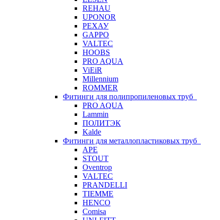
REHAU
UPONOR
РЕХАУ
GAPPO
VALTEC
HOOBS
PRO AQUA
ViEiR
Millennium
ROMMER
Фитинги для полипропиленовых труб
PRO AQUA
Lammin
ПОЛИТЭК
Kalde
Фитинги для металлопластиковых труб
APE
STOUT
Oventrop
VALTEC
PRANDELLI
TIEMME
HENCO
Comisa