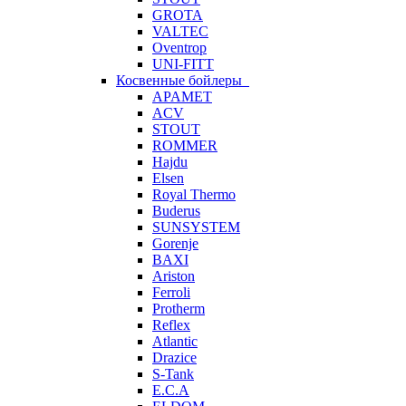
GROTA
VALTEC
Oventrop
UNI-FITT
Косвенные бойлеры
APAMET
ACV
STOUT
ROMMER
Hajdu
Elsen
Royal Thermo
Buderus
SUNSYSTEM
Gorenje
BAXI
Ariston
Ferroli
Protherm
Reflex
Atlantic
Drazice
S-Tank
E.C.A