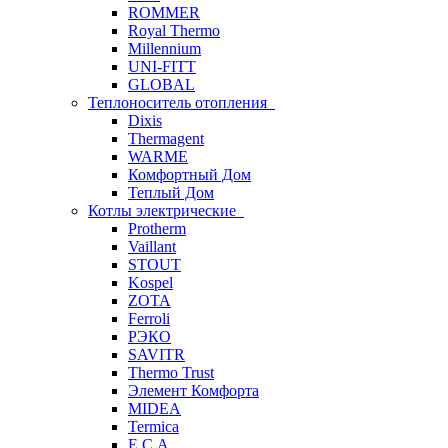
ROMMER
Royal Thermo
Millennium
UNI-FITT
GLOBAL
Теплоноситель отопления
Dixis
Thermagent
WARME
Комфортный Дом
Теплый Дом
Котлы электрические
Protherm
Vaillant
STOUT
Kospel
ZOTA
Ferroli
РЭКО
SAVITR
Thermo Trust
Элемент Комфорта
MIDEA
Termica
E.C.A