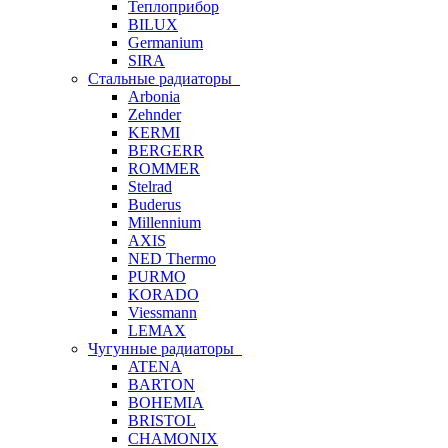
Теплоприбор
BILUX
Germanium
SIRA
Стальные радиаторы
Arbonia
Zehnder
KERMI
BERGERR
ROMMER
Stelrad
Buderus
Millennium
AXIS
NED Thermo
PURMO
KORADO
Viessmann
LEMAX
Чугунные радиаторы
ATENA
BARTON
BOHEMIA
BRISTOL
CHAMONIX