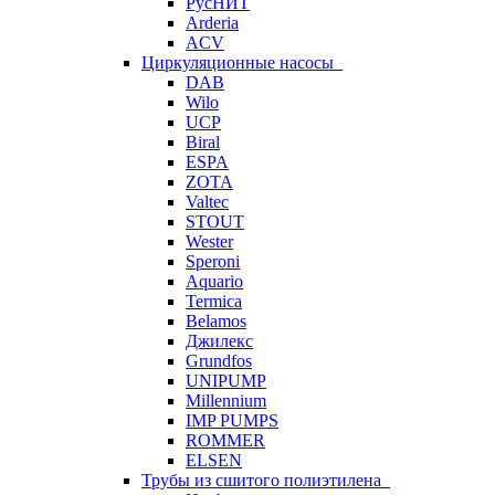
РусНИТ
Arderia
ACV
Циркуляционные насосы
DAB
Wilo
UCP
Biral
ESPA
ZOTA
Valtec
STOUT
Wester
Speroni
Aquario
Termica
Belamos
Джилекс
Grundfos
UNIPUMP
Millennium
IMP PUMPS
ROMMER
ELSEN
Трубы из сшитого полиэтилена