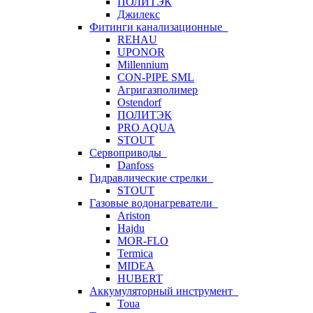
ПОЛИТЭК
Джилекс
Фитинги канализационные
REHAU
UPONOR
Millennium
CON-PIPE SML
Агригазполимер
Ostendorf
ПОЛИТЭК
PRO AQUA
STOUT
Сервоприводы
Danfoss
Гидравлические стрелки
STOUT
Газовые водонагреватели
Ariston
Hajdu
MOR-FLO
Termica
MIDEA
HUBERT
Аккумуляторный инструмент
Toua