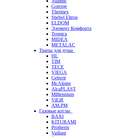
Atlantic
Gorenje
Thermex
Stiebel Eltron
ELDOM
Элемент Комфорта
Termica
MIDEA
METALAC
Трапы для душа
HL
TIM
TECE
VIEGA
Geberit
McAlpine
AlcaPLAST
MIllennium
ViEiR
AM.PM
Газовые котлы
BAXI
KITURAMI
Protherm
Vaillant