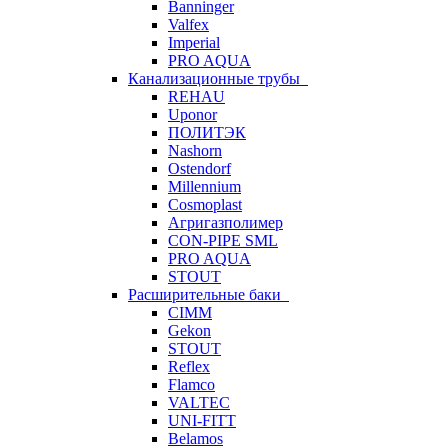
Banninger
Valfex
Imperial
PRO AQUA
Канализационные трубы
REHAU
Uponor
ПОЛИТЭК
Nashorn
Ostendorf
Millennium
Cosmoplast
Агригазполимер
CON-PIPE SML
PRO AQUA
STOUT
Расширительные баки
CIMM
Gekon
STOUT
Reflex
Flamco
VALTEC
UNI-FITT
Belamos