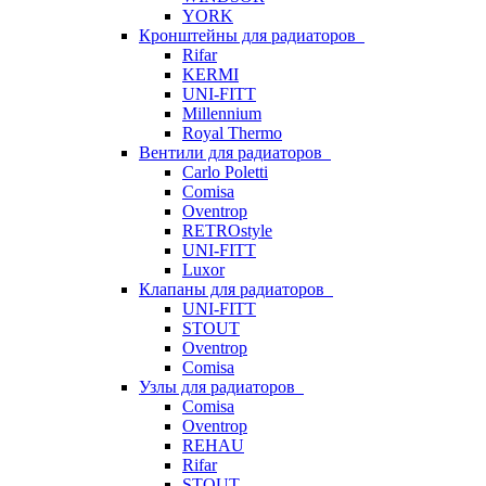
YORK
Кронштейны для радиаторов
Rifar
KERMI
UNI-FITT
Millennium
Royal Thermo
Вентили для радиаторов
Carlo Poletti
Comisa
Oventrop
RETROstyle
UNI-FITT
Luxor
Клапаны для радиаторов
UNI-FITT
STOUT
Oventrop
Comisa
Узлы для радиаторов
Comisa
Oventrop
REHAU
Rifar
STOUT