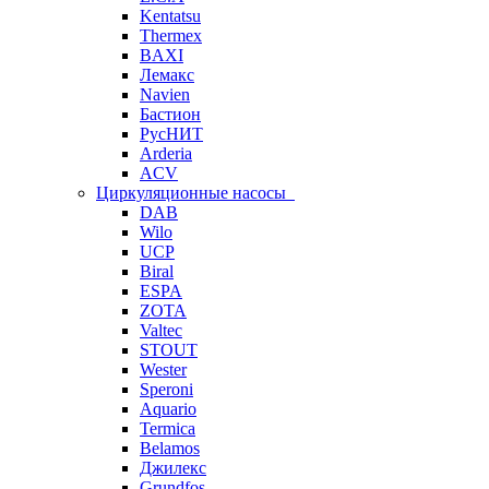
Kentatsu
Thermex
BAXI
Лемакс
Navien
Бастион
РусНИТ
Arderia
ACV
Циркуляционные насосы
DAB
Wilo
UCP
Biral
ESPA
ZOTA
Valtec
STOUT
Wester
Speroni
Aquario
Termica
Belamos
Джилекс
Grundfos