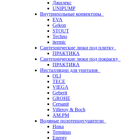
Джилекс
UNIPUMP
Внутрипольные конвекторы
EVA
Gekon
STOUT
Techno
itermic
Сантехнические люки под плитку
ПРАКТИКА
Сантехнические люки под покраску
ПРАКТИКА
Инсталляции для унитазов
OLI
TECE
VIEGA
Geberit
GROHE
Cersanit
Villeroy & Boch
AM.PM
Водяные полотенцесушители
Ника
Terminus
Energy