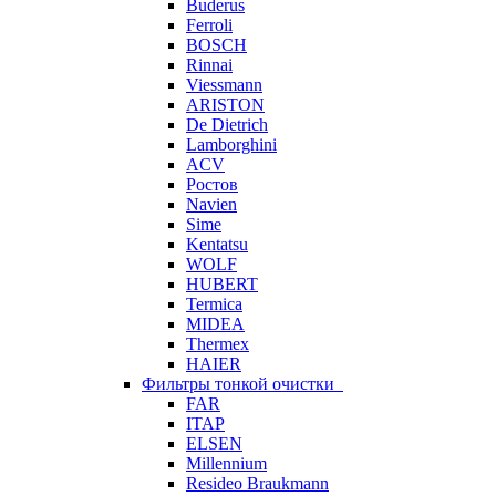
Buderus
Ferroli
BOSCH
Rinnai
Viessmann
ARISTON
De Dietrich
Lamborghini
ACV
Ростов
Navien
Sime
Kentatsu
WOLF
HUBERT
Termica
MIDEA
Thermex
HAIER
Фильтры тонкой очистки
FAR
ITAP
ELSEN
Millennium
Resideo Braukmann