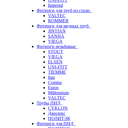
UNI-FITT
Imperial
Фитинги для труб из стали
VALTEC
ROMMER
Фитинги для медных труб
JINTIAN
SANHA
VIEGA
Фитинги резьбовые
STOUT
VIEGA
ELSEN
UNI-FITT
TIEMME
Itap
Comisa
Euros
Millennium
VALTEC
Трубы ПНД
CYKLON
Джилекс
ПОЛИТЭК
Фитинги для ПНД