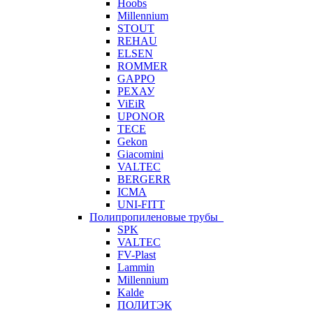
Hoobs
Millennium
STOUT
REHAU
ELSEN
ROMMER
GAPPO
РЕХАУ
ViEiR
UPONOR
TECE
Gekon
Giacomini
VALTEC
BERGERR
ICMA
UNI-FITT
Полипропиленовые трубы
SPK
VALTEC
FV-Plast
Lammin
Millennium
Kalde
ПОЛИТЭК