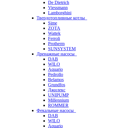
De Dietrich
Viessmann
Lamborghini
Твердотопливные котлы
Sime
ZOTA
Wattek
Ferroli
Protherm
SUNSYSTEM
Дренажные насосы
DAB
WILO
Aquario
Pedrollo
Belamos
Grundfos
Джилекс
UNIPUMP
Millennium
ROMMER
Фекальные насосы
DAB
WILO
Aquario