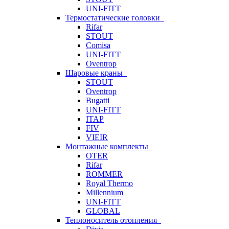
UNI-FITT
Термостатические головки
Rifar
STOUT
Comisa
UNI-FITT
Oventrop
Шаровые краны
STOUT
Oventrop
Bugatti
UNI-FITT
ITAP
FIV
VIEIR
Монтажные комплекты
OTER
Rifar
ROMMER
Royal Thermo
Millennium
UNI-FITT
GLOBAL
Теплоноситель отопления