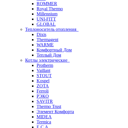
ROMMER
Royal Thermo
Millennium
UNI-FITT
GLOBAL
Теплоноситель отопления
Dixis
Thermagent
WARME
Комфортный Дом
Теплый Дом
Котлы электрические
Protherm
Vaillant
STOUT
Kospel
ZOTA
Ferroli
РЭКО
SAVITR
Thermo Trust
Элемент Комфорта
MIDEA
Termica
E.C.A