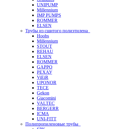
UNIPUMP
Millennium
IMP PUMPS
ROMMER
ELSEN
Трубы из сшитого полиэтилена
Hoobs
Millennium
STOUT
REHAU
ELSEN
ROMMER
GAPPO
РЕХАУ
ViEiR
UPONOR
TECE
Gekon
Giacomini
VALTEC
BERGERR
ICMA
UNI-FITT
Полипропиленовые трубы