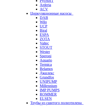
РусНИТ
Arderia
ACV
Циркуляционные насосы
DAB
Wilo
UCP
Biral
ESPA
ZOTA
Valtec
STOUT
Wester
Speroni
Aquario
Termica
Belamos
Джилекс
Grundfos
UNIPUMP
Millennium
IMP PUMPS
ROMMER
ELSEN
Трубы из сшитого полиэтилена