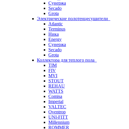
Сунержа
Secado
Grota
Электрические полотенцесушители
Atlantic
Terminus
Ника
Energy
Сунержа
Secado
Grota
Коллектора для теплого пола
TIM
FIV
MVI
STOUT
REHAU
WATTS
Comisa
Imperial
VALTEC
Oventrop
UNI-FITT
Millennium
ROMMER