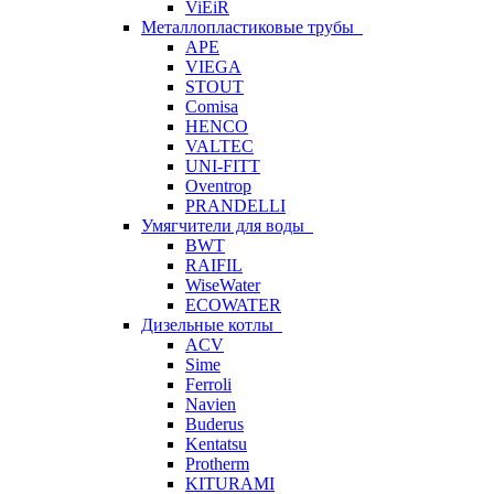
ViEiR
Металлопластиковые трубы
APE
VIEGA
STOUT
Comisa
HENCO
VALTEC
UNI-FITT
Oventrop
PRANDELLI
Умягчители для воды
BWT
RAIFIL
WiseWater
ECOWATER
Дизельные котлы
ACV
Sime
Ferroli
Navien
Buderus
Kentatsu
Protherm
KITURAMI