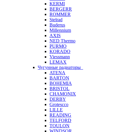
KERMI
BERGERR
ROMMER
Stelrad
Buderus
Millennium
AXIS
NED Thermo
PURMO
KORADO
Viessmann
LEMAX
Чугунные радиаторы
ATENA
BARTON
BOHEMIA
BRISTOL
CHAMONIX
DERBY
Grotescco
LILLE
READING
TELFORD
TOULON
WINDSOR