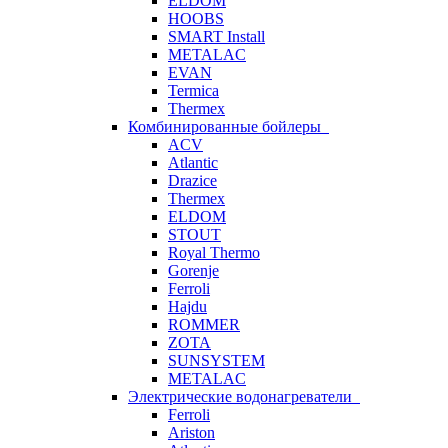
ELDOM
HOOBS
SMART Install
METALAC
EVAN
Termica
Thermex
Комбинированные бойлеры
ACV
Atlantic
Drazice
Thermex
ELDOM
STOUT
Royal Thermo
Gorenje
Ferroli
Hajdu
ROMMER
ZOTA
SUNSYSTEM
METALAC
Электрические водонагреватели
Ferroli
Ariston