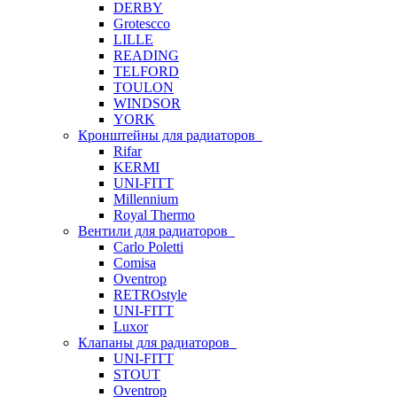
DERBY
Grotescco
LILLE
READING
TELFORD
TOULON
WINDSOR
YORK
Кронштейны для радиаторов
Rifar
KERMI
UNI-FITT
Millennium
Royal Thermo
Вентили для радиаторов
Carlo Poletti
Comisa
Oventrop
RETROstyle
UNI-FITT
Luxor
Клапаны для радиаторов
UNI-FITT
STOUT
Oventrop