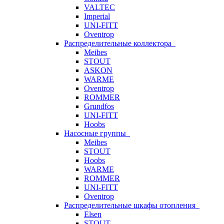
VALTEC
Imperial
UNI-FITT
Oventrop
Распределительные коллектора
Meibes
STOUT
ASKON
WARME
Oventrop
ROMMER
Grundfos
UNI-FITT
Hoobs
Насосные группы
Meibes
STOUT
Hoobs
WARME
ROMMER
UNI-FITT
Oventrop
Распределительные шкафы отопления
Elsen
STOUT