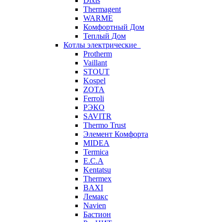
Dixis
Thermagent
WARME
Комфортный Дом
Теплый Дом
Котлы электрические
Protherm
Vaillant
STOUT
Kospel
ZOTA
Ferroli
РЭКО
SAVITR
Thermo Trust
Элемент Комфорта
MIDEA
Termica
E.C.A
Kentatsu
Thermex
BAXI
Лемакс
Navien
Бастион