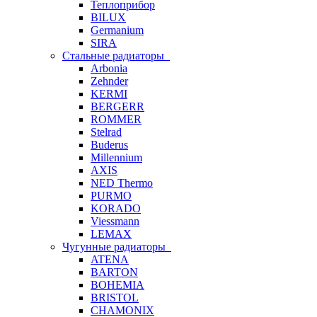
Теплоприбор
BILUX
Germanium
SIRA
Стальные радиаторы
Arbonia
Zehnder
KERMI
BERGERR
ROMMER
Stelrad
Buderus
Millennium
AXIS
NED Thermo
PURMO
KORADO
Viessmann
LEMAX
Чугунные радиаторы
ATENA
BARTON
BOHEMIA
BRISTOL
CHAMONIX