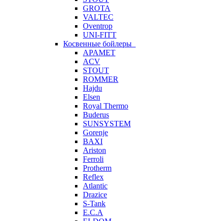
GROTA
VALTEC
Oventrop
UNI-FITT
Косвенные бойлеры
APAMET
ACV
STOUT
ROMMER
Hajdu
Elsen
Royal Thermo
Buderus
SUNSYSTEM
Gorenje
BAXI
Ariston
Ferroli
Protherm
Reflex
Atlantic
Drazice
S-Tank
E.C.A