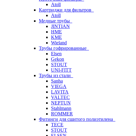
Atoll
Картриджи для фильтров
Atoll
Медные трубы
JINTIAN
HME
KME
Wieland
Трубы гофрированные
Elsen
Gekon
STOUT
UNI-FITT
Трубы из стали
Sanha
VIEGA
LAVITA
VALTEC
NEPTUN
Stahlmann
ROMMER
Фитинги для сшитого полиэтилена
TECE
STOUT
ELSEN