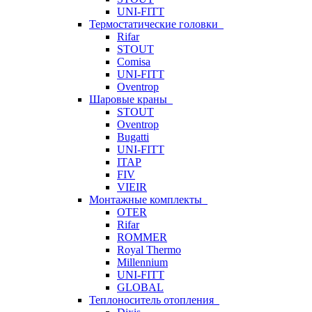
UNI-FITT
Термостатические головки
Rifar
STOUT
Comisa
UNI-FITT
Oventrop
Шаровые краны
STOUT
Oventrop
Bugatti
UNI-FITT
ITAP
FIV
VIEIR
Монтажные комплекты
OTER
Rifar
ROMMER
Royal Thermo
Millennium
UNI-FITT
GLOBAL
Теплоноситель отопления