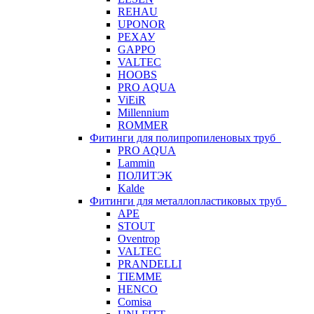
REHAU
UPONOR
РЕХАУ
GAPPO
VALTEC
HOOBS
PRO AQUA
ViEiR
Millennium
ROMMER
Фитинги для полипропиленовых труб
PRO AQUA
Lammin
ПОЛИТЭК
Kalde
Фитинги для металлопластиковых труб
APE
STOUT
Oventrop
VALTEC
PRANDELLI
TIEMME
HENCO
Comisa