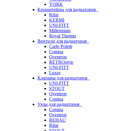
YORK
Кронштейны для радиаторов
Rifar
KERMI
UNI-FITT
Millennium
Royal Thermo
Вентили для радиаторов
Carlo Poletti
Comisa
Oventrop
RETROstyle
UNI-FITT
Luxor
Клапаны для радиаторов
UNI-FITT
STOUT
Oventrop
Comisa
Узлы для радиаторов
Comisa
Oventrop
REHAU
Rifar
STOUT