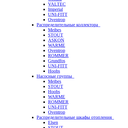
VALTEC
Imperial
UNI-FITT
Oventrop
Распределительные коллектора
Meibes
STOUT
ASKON
WARME
Oventrop
ROMMER
Grundfos
UNI-FITT
Hoobs
Насосные группы
Meibes
STOUT
Hoobs
WARME
ROMMER
UNI-FITT
Oventrop
Распределительные шкафы отопления
Elsen
STOUT