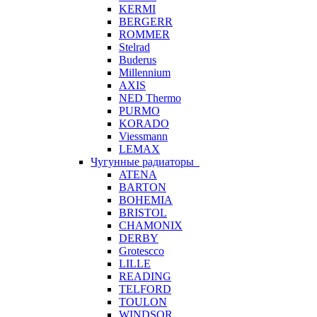
KERMI
BERGERR
ROMMER
Stelrad
Buderus
Millennium
AXIS
NED Thermo
PURMO
KORADO
Viessmann
LEMAX
Чугунные радиаторы
ATENA
BARTON
BOHEMIA
BRISTOL
CHAMONIX
DERBY
Grotescco
LILLE
READING
TELFORD
TOULON
WINDSOR