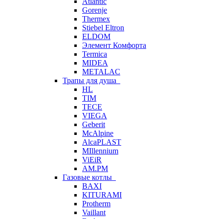
Atlantic
Gorenje
Thermex
Stiebel Eltron
ELDOM
Элемент Комфорта
Termica
MIDEA
METALAC
Трапы для душа
HL
TIM
TECE
VIEGA
Geberit
McAlpine
AlcaPLAST
MIllennium
ViEiR
AM.PM
Газовые котлы
BAXI
KITURAMI
Protherm
Vaillant