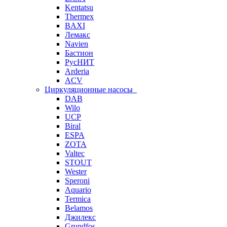
Kentatsu
Thermex
BAXI
Лемакс
Navien
Бастион
РусНИТ
Arderia
ACV
Циркуляционные насосы
DAB
Wilo
UCP
Biral
ESPA
ZOTA
Valtec
STOUT
Wester
Speroni
Aquario
Termica
Belamos
Джилекс
Grundfos