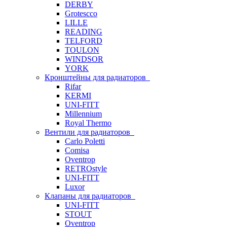
DERBY
Grotescco
LILLE
READING
TELFORD
TOULON
WINDSOR
YORK
Кронштейны для радиаторов
Rifar
KERMI
UNI-FITT
Millennium
Royal Thermo
Вентили для радиаторов
Carlo Poletti
Comisa
Oventrop
RETROstyle
UNI-FITT
Luxor
Клапаны для радиаторов
UNI-FITT
STOUT
Oventrop