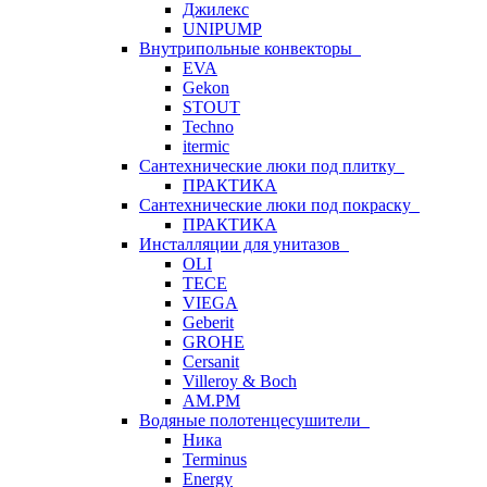
Джилекс
UNIPUMP
Внутрипольные конвекторы
EVA
Gekon
STOUT
Techno
itermic
Сантехнические люки под плитку
ПРАКТИКА
Сантехнические люки под покраску
ПРАКТИКА
Инсталляции для унитазов
OLI
TECE
VIEGA
Geberit
GROHE
Cersanit
Villeroy & Boch
AM.PM
Водяные полотенцесушители
Ника
Terminus
Energy