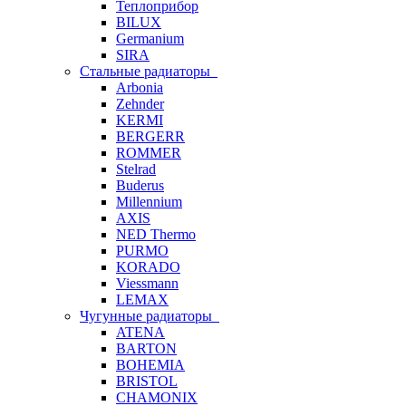
Теплоприбор
BILUX
Germanium
SIRA
Стальные радиаторы
Arbonia
Zehnder
KERMI
BERGERR
ROMMER
Stelrad
Buderus
Millennium
AXIS
NED Thermo
PURMO
KORADO
Viessmann
LEMAX
Чугунные радиаторы
ATENA
BARTON
BOHEMIA
BRISTOL
CHAMONIX