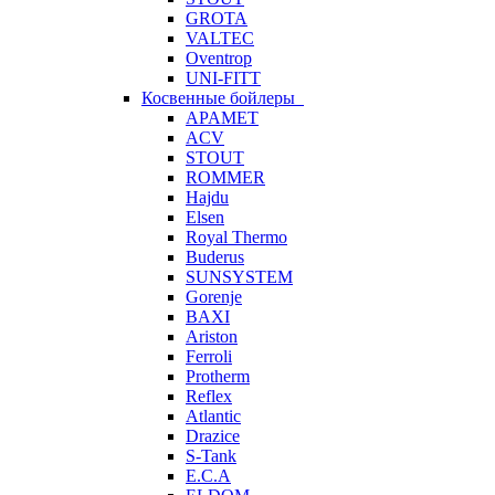
GROTA
VALTEC
Oventrop
UNI-FITT
Косвенные бойлеры
APAMET
ACV
STOUT
ROMMER
Hajdu
Elsen
Royal Thermo
Buderus
SUNSYSTEM
Gorenje
BAXI
Ariston
Ferroli
Protherm
Reflex
Atlantic
Drazice
S-Tank
E.C.A