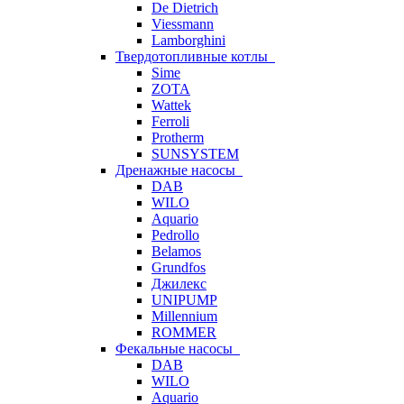
De Dietrich
Viessmann
Lamborghini
Твердотопливные котлы
Sime
ZOTA
Wattek
Ferroli
Protherm
SUNSYSTEM
Дренажные насосы
DAB
WILO
Aquario
Pedrollo
Belamos
Grundfos
Джилекс
UNIPUMP
Millennium
ROMMER
Фекальные насосы
DAB
WILO
Aquario