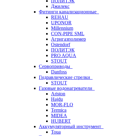
ПОЛИТЭК
Джилекс
Фитинги канализационные
REHAU
UPONOR
Millennium
CON-PIPE SML
Агригазполимер
Ostendorf
ПОЛИТЭК
PRO AQUA
STOUT
Сервоприводы
Danfoss
Гидравлические стрелки
STOUT
Газовые водонагреватели
Ariston
Hajdu
MOR-FLO
Termica
MIDEA
HUBERT
Аккумуляторный инструмент
Toua