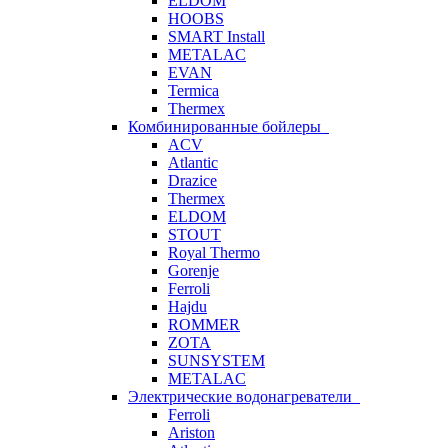
ELDOM
HOOBS
SMART Install
METALAC
EVAN
Termica
Thermex
Комбинированные бойлеры
ACV
Atlantic
Drazice
Thermex
ELDOM
STOUT
Royal Thermo
Gorenje
Ferroli
Hajdu
ROMMER
ZOTA
SUNSYSTEM
METALAC
Электрические водонагреватели
Ferroli
Ariston