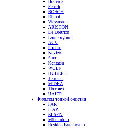
Buderus
Ferroli
BOSCH
Rinnai
Viessmann
ARISTON
De Dietrich
Lamborghini
ACV
Ростов
Navien
Sime
Kentatsu
WOLF
HUBERT
Termica
MIDEA
Thermex
HAIER
Фильтры тонкой очистки
FAR
ITAP
ELSEN
Millennium
Resideo Braukmann