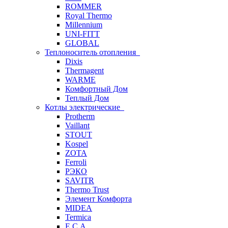
ROMMER
Royal Thermo
Millennium
UNI-FITT
GLOBAL
Теплоноситель отопления
Dixis
Thermagent
WARME
Комфортный Дом
Теплый Дом
Котлы электрические
Protherm
Vaillant
STOUT
Kospel
ZOTA
Ferroli
РЭКО
SAVITR
Thermo Trust
Элемент Комфорта
MIDEA
Termica
E.C.A