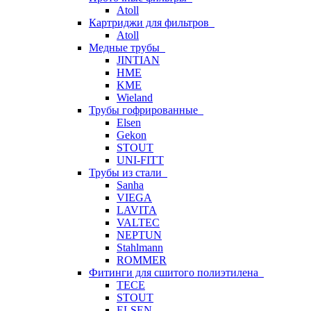
Atoll
Картриджи для фильтров
Atoll
Медные трубы
JINTIAN
HME
KME
Wieland
Трубы гофрированные
Elsen
Gekon
STOUT
UNI-FITT
Трубы из стали
Sanha
VIEGA
LAVITA
VALTEC
NEPTUN
Stahlmann
ROMMER
Фитинги для сшитого полиэтилена
TECE
STOUT
ELSEN