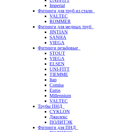
UNI-FITT
Imperial
Фитинги для труб из стали
VALTEC
ROMMER
Фитинги для медных труб
JINTIAN
SANHA
VIEGA
Фитинги резьбовые
STOUT
VIEGA
ELSEN
UNI-FITT
TIEMME
Itap
Comisa
Euros
Millennium
VALTEC
Трубы ПНД
CYKLON
Джилекс
ПОЛИТЭК
Фитинги для ПНД