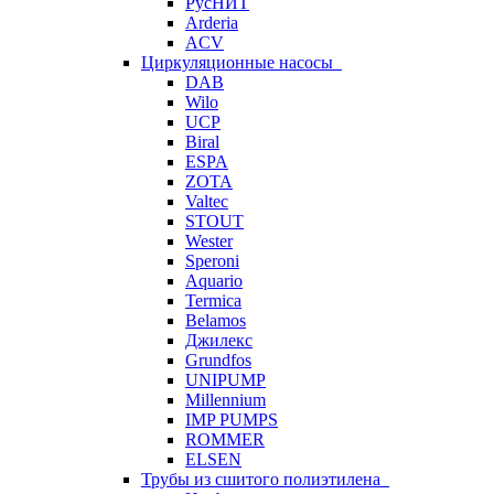
РусНИТ
Arderia
ACV
Циркуляционные насосы
DAB
Wilo
UCP
Biral
ESPA
ZOTA
Valtec
STOUT
Wester
Speroni
Aquario
Termica
Belamos
Джилекс
Grundfos
UNIPUMP
Millennium
IMP PUMPS
ROMMER
ELSEN
Трубы из сшитого полиэтилена