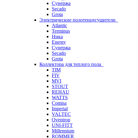
Сунержа
Secado
Grota
Электрические полотенцесушители
Atlantic
Terminus
Ника
Energy
Сунержа
Secado
Grota
Коллектора для теплого пола
TIM
FIV
MVI
STOUT
REHAU
WATTS
Comisa
Imperial
VALTEC
Oventrop
UNI-FITT
Millennium
ROMMER