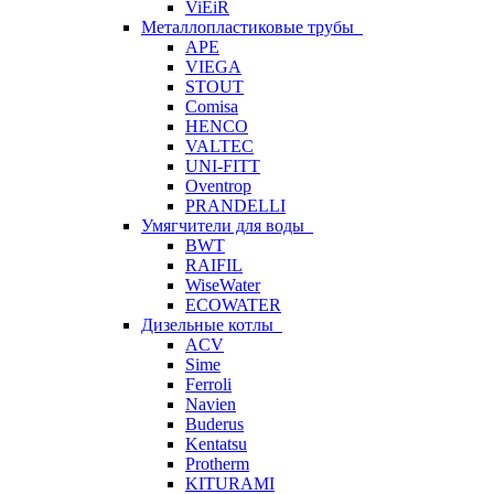
ViEiR
Металлопластиковые трубы
APE
VIEGA
STOUT
Comisa
HENCO
VALTEC
UNI-FITT
Oventrop
PRANDELLI
Умягчители для воды
BWT
RAIFIL
WiseWater
ECOWATER
Дизельные котлы
ACV
Sime
Ferroli
Navien
Buderus
Kentatsu
Protherm
KITURAMI