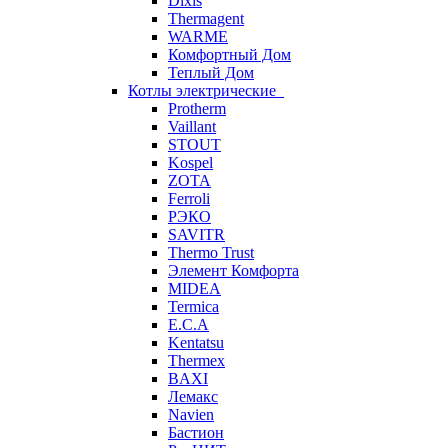
Dixis
Thermagent
WARME
Комфортный Дом
Теплый Дом
Котлы электрические
Protherm
Vaillant
STOUT
Kospel
ZOTA
Ferroli
РЭКО
SAVITR
Thermo Trust
Элемент Комфорта
MIDEA
Termica
E.C.A
Kentatsu
Thermex
BAXI
Лемакс
Navien
Бастион