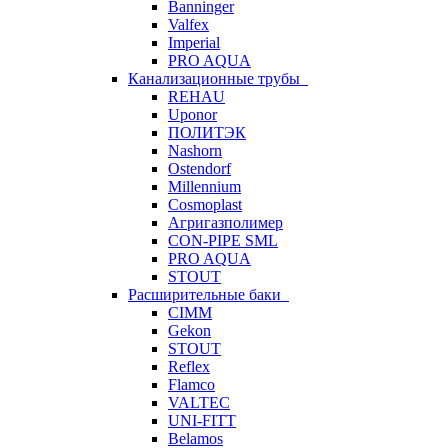
Banninger
Valfex
Imperial
PRO AQUA
Канализационные трубы
REHAU
Uponor
ПОЛИТЭК
Nashorn
Ostendorf
Millennium
Cosmoplast
Агригазполимер
CON-PIPE SML
PRO AQUA
STOUT
Расширительные баки
CIMM
Gekon
STOUT
Reflex
Flamco
VALTEC
UNI-FITT
Belamos