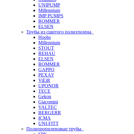
UNIPUMP
Millennium
IMP PUMPS
ROMMER
ELSEN
Трубы из сшитого полиэтилена
Hoobs
Millennium
STOUT
REHAU
ELSEN
ROMMER
GAPPO
РЕХАУ
ViEiR
UPONOR
TECE
Gekon
Giacomini
VALTEC
BERGERR
ICMA
UNI-FITT
Полипропиленовые трубы