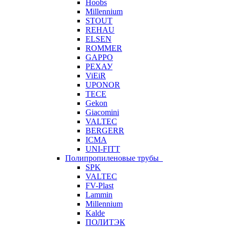
Hoobs
Millennium
STOUT
REHAU
ELSEN
ROMMER
GAPPO
РЕХАУ
ViEiR
UPONOR
TECE
Gekon
Giacomini
VALTEC
BERGERR
ICMA
UNI-FITT
Полипропиленовые трубы
SPK
VALTEC
FV-Plast
Lammin
Millennium
Kalde
ПОЛИТЭК