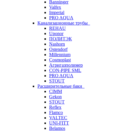
Banninger
Valfex
Imperial
PRO AQUA
Канализационные трубы
REHAU
Uponor
ПОЛИТЭК
Nashorn
Ostendorf
Millennium
Cosmoplast
Агригазполимер
CON-PIPE SML
PRO AQUA
STOUT
Расширительные баки
CIMM
Gekon
STOUT
Reflex
Flamco
VALTEC
UNI-FITT
Belamos