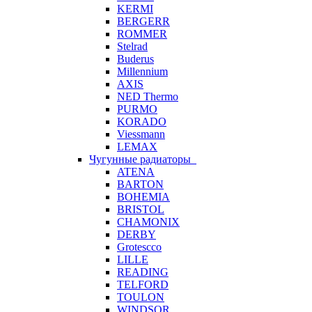
KERMI
BERGERR
ROMMER
Stelrad
Buderus
Millennium
AXIS
NED Thermo
PURMO
KORADO
Viessmann
LEMAX
Чугунные радиаторы
ATENA
BARTON
BOHEMIA
BRISTOL
CHAMONIX
DERBY
Grotescco
LILLE
READING
TELFORD
TOULON
WINDSOR