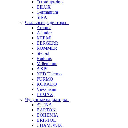
Теплоприбор
BILUX
Germanium
SIRA
Стальные радиаторы
Arbonia
Zehnder
KERMI
BERGERR
ROMMER
Stelrad
Buderus
Millennium
AXIS
NED Thermo
PURMO
KORADO
Viessmann
LEMAX
Чугунные радиаторы
ATENA
BARTON
BOHEMIA
BRISTOL
CHAMONIX