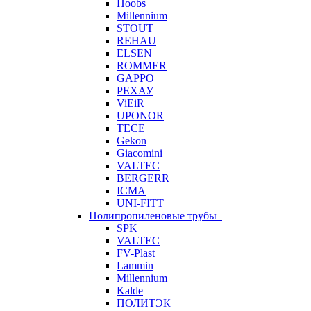
Hoobs
Millennium
STOUT
REHAU
ELSEN
ROMMER
GAPPO
РЕХАУ
ViEiR
UPONOR
TECE
Gekon
Giacomini
VALTEC
BERGERR
ICMA
UNI-FITT
Полипропиленовые трубы
SPK
VALTEC
FV-Plast
Lammin
Millennium
Kalde
ПОЛИТЭК