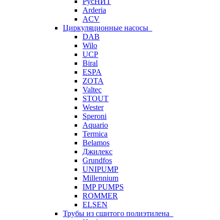
РусНИТ
Arderia
ACV
Циркуляционные насосы
DAB
Wilo
UCP
Biral
ESPA
ZOTA
Valtec
STOUT
Wester
Speroni
Aquario
Termica
Belamos
Джилекс
Grundfos
UNIPUMP
Millennium
IMP PUMPS
ROMMER
ELSEN
Трубы из сшитого полиэтилена