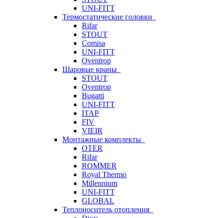
UNI-FITT
Термостатические головки
Rifar
STOUT
Comisa
UNI-FITT
Oventrop
Шаровые краны
STOUT
Oventrop
Bugatti
UNI-FITT
ITAP
FIV
VIEIR
Монтажные комплекты
OTER
Rifar
ROMMER
Royal Thermo
Millennium
UNI-FITT
GLOBAL
Теплоноситель отопления