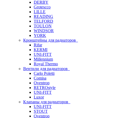
DERBY
Grotescco
LILLE
READING
TELFORD
TOULON
WINDSOR
YORK
Кронштейны для радиаторов
Rifar
KERMI
UNI-FITT
Millennium
Royal Thermo
Вентили для радиаторов
Carlo Poletti
Comisa
Oventrop
RETROstyle
UNI-FITT
Luxor
Клапаны для радиаторов
UNI-FITT
STOUT
Oventrop