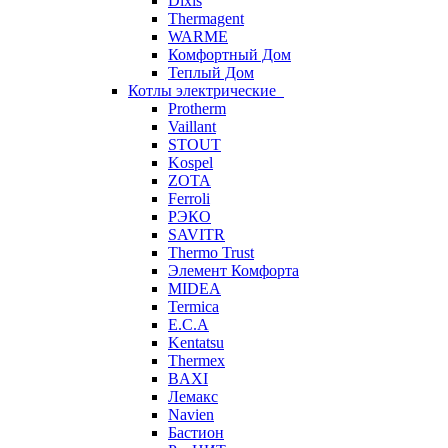
Dixis
Thermagent
WARME
Комфортный Дом
Теплый Дом
Котлы электрические
Protherm
Vaillant
STOUT
Kospel
ZOTA
Ferroli
РЭКО
SAVITR
Thermo Trust
Элемент Комфорта
MIDEA
Termica
E.C.A
Kentatsu
Thermex
BAXI
Лемакс
Navien
Бастион