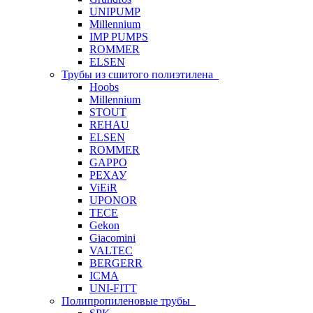
UNIPUMP
Millennium
IMP PUMPS
ROMMER
ELSEN
Трубы из сшитого полиэтилена
Hoobs
Millennium
STOUT
REHAU
ELSEN
ROMMER
GAPPO
РЕХАУ
ViEiR
UPONOR
TECE
Gekon
Giacomini
VALTEC
BERGERR
ICMA
UNI-FITT
Полипропиленовые трубы