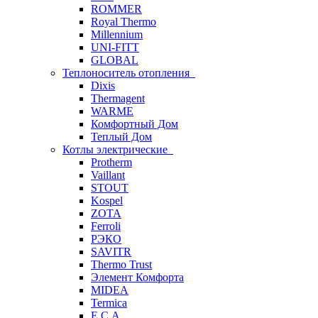
ROMMER
Royal Thermo
Millennium
UNI-FITT
GLOBAL
Теплоноситель отопления
Dixis
Thermagent
WARME
Комфортный Дом
Теплый Дом
Котлы электрические
Protherm
Vaillant
STOUT
Kospel
ZOTA
Ferroli
РЭКО
SAVITR
Thermo Trust
Элемент Комфорта
MIDEA
Termica
E.C.A