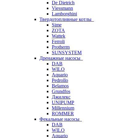
De Dietrich
Viessmann
Lamborghini
Твердотопливные котлы
Sime
ZOTA
Wattek
Ferroli
Protherm
SUNSYSTEM
Дренажные насосы
DAB
WILO
Aquario
Pedrollo
Belamos
Grundfos
Джилекс
UNIPUMP
Millennium
ROMMER
Фекальные насосы
DAB
WILO
Aquario