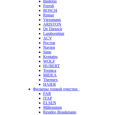
Buderus
Ferroli
BOSCH
Rinnai
Viessmann
ARISTON
De Dietrich
Lamborghini
ACV
Ростов
Navien
Sime
Kentatsu
WOLF
HUBERT
Termica
MIDEA
Thermex
HAIER
Фильтры тонкой очистки
FAR
ITAP
ELSEN
Millennium
Resideo Braukmann