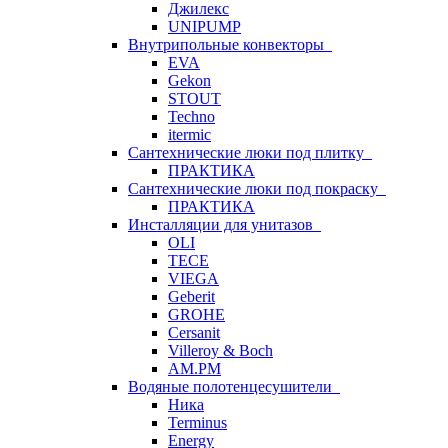
Джилекс
UNIPUMP
Внутрипольные конвекторы
EVA
Gekon
STOUT
Techno
itermic
Сантехнические люки под плитку
ПРАКТИКА
Сантехнические люки под покраску
ПРАКТИКА
Инсталляции для унитазов
OLI
TECE
VIEGA
Geberit
GROHE
Cersanit
Villeroy & Boch
AM.PM
Водяные полотенцесушители
Ника
Terminus
Energy