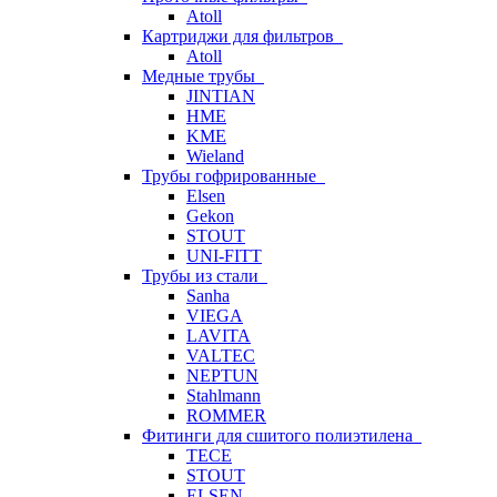
Atoll
Картриджи для фильтров
Atoll
Медные трубы
JINTIAN
HME
KME
Wieland
Трубы гофрированные
Elsen
Gekon
STOUT
UNI-FITT
Трубы из стали
Sanha
VIEGA
LAVITA
VALTEC
NEPTUN
Stahlmann
ROMMER
Фитинги для сшитого полиэтилена
TECE
STOUT
ELSEN