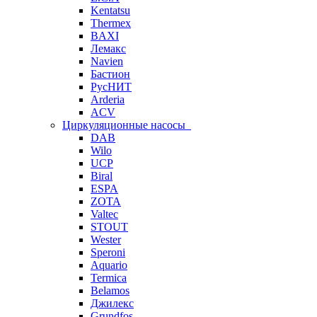
Kentatsu
Thermex
BAXI
Лемакс
Navien
Бастион
РусНИТ
Arderia
ACV
Циркуляционные насосы
DAB
Wilo
UCP
Biral
ESPA
ZOTA
Valtec
STOUT
Wester
Speroni
Aquario
Termica
Belamos
Джилекс
Grundfos