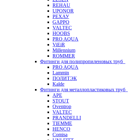
REHAU
UPONOR
РЕХАУ
GAPPO
VALTEC
HOOBS
PRO AQUA
ViEiR
Millennium
ROMMER
Фитинги для полипропиленовых труб
PRO AQUA
Lammin
ПОЛИТЭК
Kalde
Фитинги для металлопластиковых труб
APE
STOUT
Oventrop
VALTEC
PRANDELLI
TIEMME
HENCO
Comisa