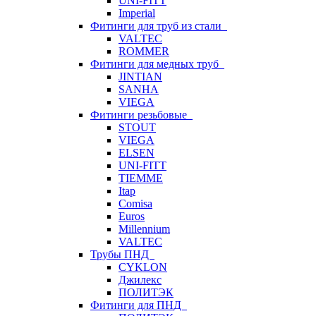
UNI-FITT
Imperial
Фитинги для труб из стали
VALTEC
ROMMER
Фитинги для медных труб
JINTIAN
SANHA
VIEGA
Фитинги резьбовые
STOUT
VIEGA
ELSEN
UNI-FITT
TIEMME
Itap
Comisa
Euros
Millennium
VALTEC
Трубы ПНД
CYKLON
Джилекс
ПОЛИТЭК
Фитинги для ПНД