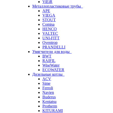
ViEiR
Металлопластиковые трубы
APE
VIEGA
STOUT
Comisa
HENCO
VALTEC
UNI-FITT
Oventrop
PRANDELLI
Умягчители для воды
BWT
RAIFIL
WiseWater
ECOWATER
Дизельные котлы
ACV
Sime
Ferroli
Navien
Buderus
Kentatsu
Protherm
KITURAMI