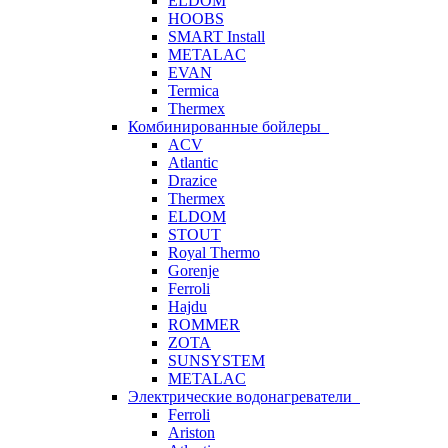
ELDOM
HOOBS
SMART Install
METALAC
EVAN
Termica
Thermex
Комбинированные бойлеры
ACV
Atlantic
Drazice
Thermex
ELDOM
STOUT
Royal Thermo
Gorenje
Ferroli
Hajdu
ROMMER
ZOTA
SUNSYSTEM
METALAC
Электрические водонагреватели
Ferroli
Ariston