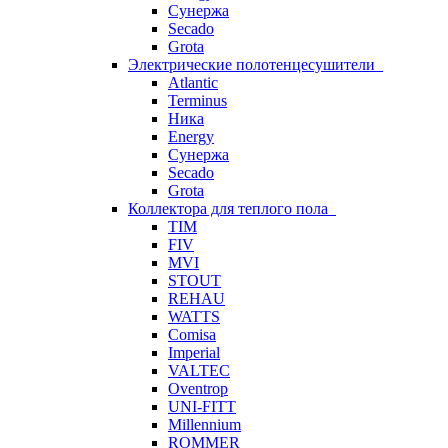
Сунержа
Secado
Grota
Электрические полотенцесушители
Atlantic
Terminus
Ника
Energy
Сунержа
Secado
Grota
Коллектора для теплого пола
TIM
FIV
MVI
STOUT
REHAU
WATTS
Comisa
Imperial
VALTEC
Oventrop
UNI-FITT
Millennium
ROMMER