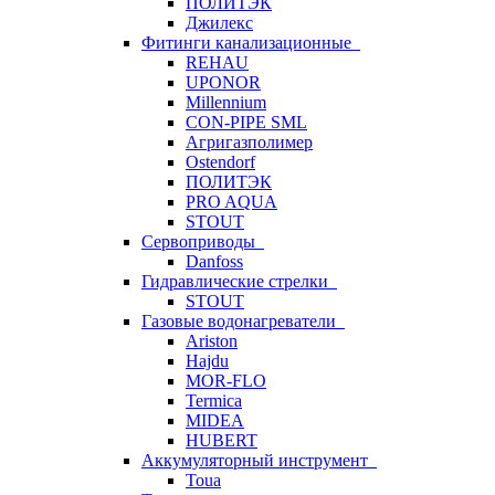
ПОЛИТЭК
Джилекс
Фитинги канализационные
REHAU
UPONOR
Millennium
CON-PIPE SML
Агригазполимер
Ostendorf
ПОЛИТЭК
PRO AQUA
STOUT
Сервоприводы
Danfoss
Гидравлические стрелки
STOUT
Газовые водонагреватели
Ariston
Hajdu
MOR-FLO
Termica
MIDEA
HUBERT
Аккумуляторный инструмент
Toua