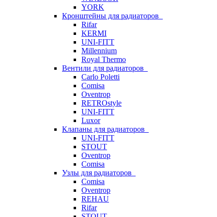
YORK
Кронштейны для радиаторов
Rifar
KERMI
UNI-FITT
Millennium
Royal Thermo
Вентили для радиаторов
Carlo Poletti
Comisa
Oventrop
RETROstyle
UNI-FITT
Luxor
Клапаны для радиаторов
UNI-FITT
STOUT
Oventrop
Comisa
Узлы для радиаторов
Comisa
Oventrop
REHAU
Rifar
STOUT