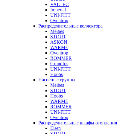
VALTEC
Imperial
UNI-FITT
Oventrop
Распределительные коллектора
Meibes
STOUT
ASKON
WARME
Oventrop
ROMMER
Grundfos
UNI-FITT
Hoobs
Насосные группы
Meibes
STOUT
Hoobs
WARME
ROMMER
UNI-FITT
Oventrop
Распределительные шкафы отопления
Elsen
STOUT