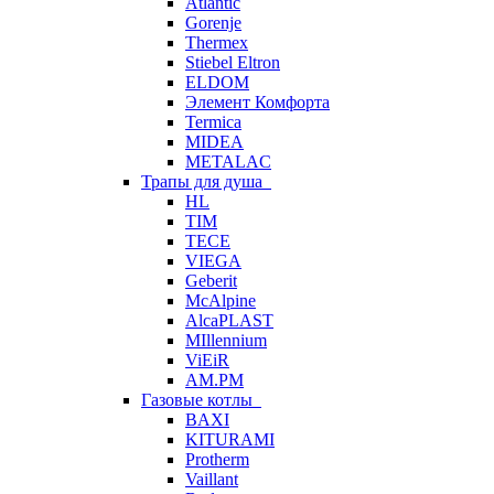
Atlantic
Gorenje
Thermex
Stiebel Eltron
ELDOM
Элемент Комфорта
Termica
MIDEA
METALAC
Трапы для душа
HL
TIM
TECE
VIEGA
Geberit
McAlpine
AlcaPLAST
MIllennium
ViEiR
AM.PM
Газовые котлы
BAXI
KITURAMI
Protherm
Vaillant