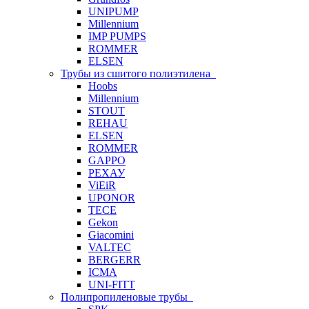
UNIPUMP
Millennium
IMP PUMPS
ROMMER
ELSEN
Трубы из сшитого полиэтилена
Hoobs
Millennium
STOUT
REHAU
ELSEN
ROMMER
GAPPO
РЕХАУ
ViEiR
UPONOR
TECE
Gekon
Giacomini
VALTEC
BERGERR
ICMA
UNI-FITT
Полипропиленовые трубы