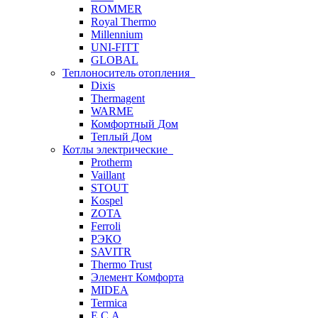
ROMMER
Royal Thermo
Millennium
UNI-FITT
GLOBAL
Теплоноситель отопления
Dixis
Thermagent
WARME
Комфортный Дом
Теплый Дом
Котлы электрические
Protherm
Vaillant
STOUT
Kospel
ZOTA
Ferroli
РЭКО
SAVITR
Thermo Trust
Элемент Комфорта
MIDEA
Termica
E.C.A