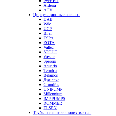
РусНИТ
Arderia
ACV
Циркуляционные насосы
DAB
Wilo
UCP
Biral
ESPA
ZOTA
Valtec
STOUT
Wester
Speroni
Aquario
Termica
Belamos
Джилекс
Grundfos
UNIPUMP
Millennium
IMP PUMPS
ROMMER
ELSEN
Трубы из сшитого полиэтилена