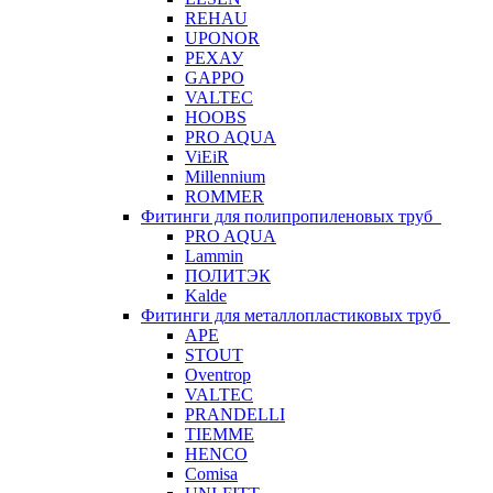
REHAU
UPONOR
РЕХАУ
GAPPO
VALTEC
HOOBS
PRO AQUA
ViEiR
Millennium
ROMMER
Фитинги для полипропиленовых труб
PRO AQUA
Lammin
ПОЛИТЭК
Kalde
Фитинги для металлопластиковых труб
APE
STOUT
Oventrop
VALTEC
PRANDELLI
TIEMME
HENCO
Comisa