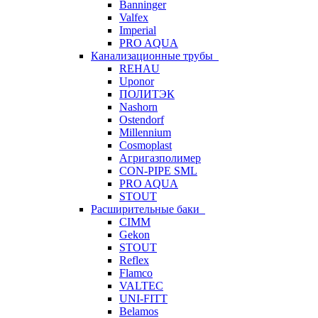
Banninger
Valfex
Imperial
PRO AQUA
Канализационные трубы
REHAU
Uponor
ПОЛИТЭК
Nashorn
Ostendorf
Millennium
Cosmoplast
Агригазполимер
CON-PIPE SML
PRO AQUA
STOUT
Расширительные баки
CIMM
Gekon
STOUT
Reflex
Flamco
VALTEC
UNI-FITT
Belamos