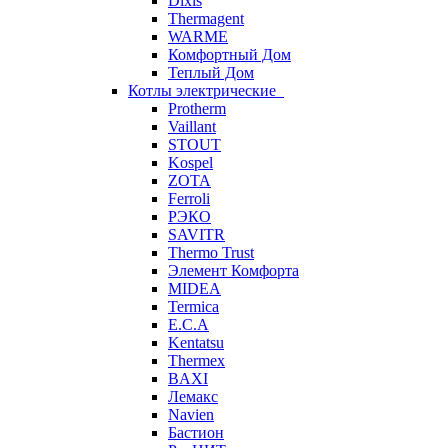
Dixis
Thermagent
WARME
Комфортный Дом
Теплый Дом
Котлы электрические
Protherm
Vaillant
STOUT
Kospel
ZOTA
Ferroli
РЭКО
SAVITR
Thermo Trust
Элемент Комфорта
MIDEA
Termica
E.C.A
Kentatsu
Thermex
BAXI
Лемакс
Navien
Бастион