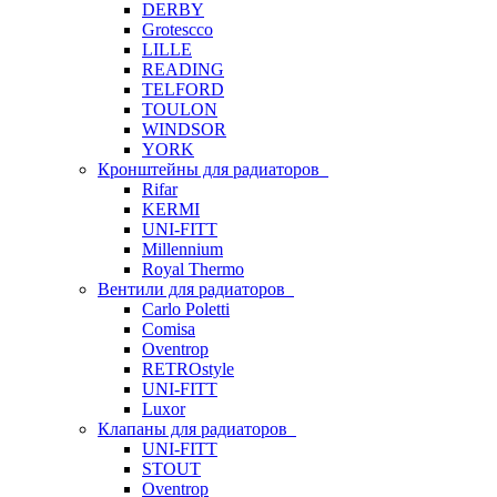
DERBY
Grotescco
LILLE
READING
TELFORD
TOULON
WINDSOR
YORK
Кронштейны для радиаторов
Rifar
KERMI
UNI-FITT
Millennium
Royal Thermo
Вентили для радиаторов
Carlo Poletti
Comisa
Oventrop
RETROstyle
UNI-FITT
Luxor
Клапаны для радиаторов
UNI-FITT
STOUT
Oventrop