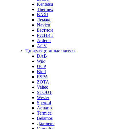
Kentatsu
Thermex
BAXI
Лемакс
Navien
Бастион
РусНИТ
Arderia
ACV
Циркуляционные насосы
DAB
Wilo
UCP
Biral
ESPA
ZOTA
Valtec
STOUT
Wester
Speroni
Aquario
Termica
Belamos
Джилекс
Grundfos