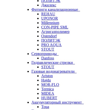
ПОЛИТЭК
Джилекс
Фитинги канализационные
REHAU
UPONOR
Millennium
CON-PIPE SML
Агригазполимер
Ostendorf
ПОЛИТЭК
PRO AQUA
STOUT
Сервоприводы
Danfoss
Гидравлические стрелки
STOUT
Газовые водонагреватели
Ariston
Hajdu
MOR-FLO
Termica
MIDEA
HUBERT
Аккумуляторный инструмент
Toua