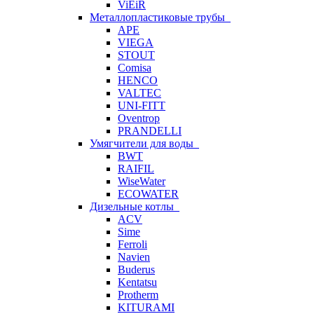
ViEiR
Металлопластиковые трубы
APE
VIEGA
STOUT
Comisa
HENCO
VALTEC
UNI-FITT
Oventrop
PRANDELLI
Умягчители для воды
BWT
RAIFIL
WiseWater
ECOWATER
Дизельные котлы
ACV
Sime
Ferroli
Navien
Buderus
Kentatsu
Protherm
KITURAMI