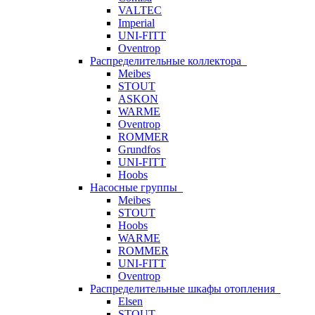
VALTEC
Imperial
UNI-FITT
Oventrop
Распределительные коллектора
Meibes
STOUT
ASKON
WARME
Oventrop
ROMMER
Grundfos
UNI-FITT
Hoobs
Насосные группы
Meibes
STOUT
Hoobs
WARME
ROMMER
UNI-FITT
Oventrop
Распределительные шкафы отопления
Elsen
STOUT