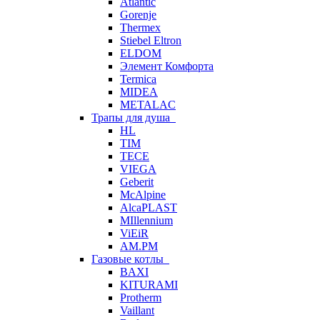
Atlantic
Gorenje
Thermex
Stiebel Eltron
ELDOM
Элемент Комфорта
Termica
MIDEA
METALAC
Трапы для душа
HL
TIM
TECE
VIEGA
Geberit
McAlpine
AlcaPLAST
MIllennium
ViEiR
AM.PM
Газовые котлы
BAXI
KITURAMI
Protherm
Vaillant