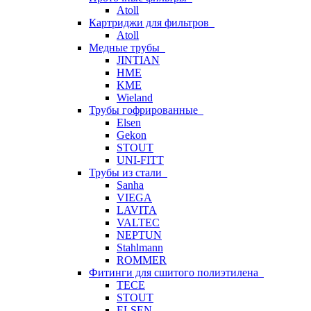
Atoll
Картриджи для фильтров
Atoll
Медные трубы
JINTIAN
HME
KME
Wieland
Трубы гофрированные
Elsen
Gekon
STOUT
UNI-FITT
Трубы из стали
Sanha
VIEGA
LAVITA
VALTEC
NEPTUN
Stahlmann
ROMMER
Фитинги для сшитого полиэтилена
TECE
STOUT
ELSEN