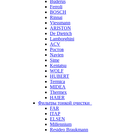
Buderus
Ferroli
BOSCH
Rinnai
Viessmann
ARISTON
De Dietrich
Lamborghini
ACV
Ростов
Navien
Sime
Kentatsu
WOLF
HUBERT
Termica
MIDEA
Thermex
HAIER
Фильтры тонкой очистки
FAR
ITAP
ELSEN
Millennium
Resideo Braukmann