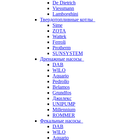
De Dietrich
Viessmann
Lamborghini
Твердотопливные котлы
Sime
ZOTA
Wattek
Ferroli
Protherm
SUNSYSTEM
Дренажные насосы
DAB
WILO
Aquario
Pedrollo
Belamos
Grundfos
Джилекс
UNIPUMP
Millennium
ROMMER
Фекальные насосы
DAB
WILO
Aquario