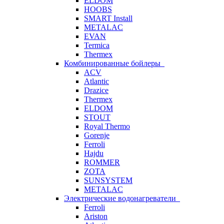
ELDOM
HOOBS
SMART Install
METALAC
EVAN
Termica
Thermex
Комбинированные бойлеры
ACV
Atlantic
Drazice
Thermex
ELDOM
STOUT
Royal Thermo
Gorenje
Ferroli
Hajdu
ROMMER
ZOTA
SUNSYSTEM
METALAC
Электрические водонагреватели
Ferroli
Ariston