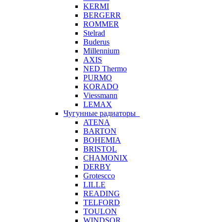
KERMI
BERGERR
ROMMER
Stelrad
Buderus
Millennium
AXIS
NED Thermo
PURMO
KORADO
Viessmann
LEMAX
Чугунные радиаторы
ATENA
BARTON
BOHEMIA
BRISTOL
CHAMONIX
DERBY
Grotescco
LILLE
READING
TELFORD
TOULON
WINDSOR