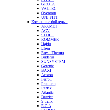
GROTA
VALTEC
Oventrop
UNI-FITT
Косвенные бойлеры
APAMET
ACV
STOUT
ROMMER
Hajdu
Elsen
Royal Thermo
Buderus
SUNSYSTEM
Gorenje
BAXI
Ariston
Ferroli
Protherm
Reflex
Atlantic
Drazice
S-Tank
E.C.A