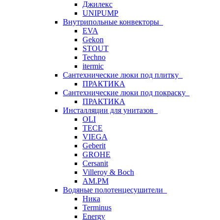
Джилекс
UNIPUMP
Внутрипольные конвекторы
EVA
Gekon
STOUT
Techno
itermic
Сантехнические люки под плитку
ПРАКТИКА
Сантехнические люки под покраску
ПРАКТИКА
Инсталляции для унитазов
OLI
TECE
VIEGA
Geberit
GROHE
Cersanit
Villeroy & Boch
AM.PM
Водяные полотенцесушители
Ника
Terminus
Energy