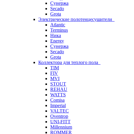
Сунержа
Secado
Grota
Электрические полотенцесушители
Atlantic
Terminus
Ника
Energy
Сунержа
Secado
Grota
Коллектора для теплого пола
TIM
FIV
MVI
STOUT
REHAU
WATTS
Comisa
Imperial
VALTEC
Oventrop
UNI-FITT
Millennium
ROMMER