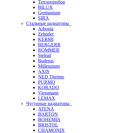
Теплоприбор
BILUX
Germanium
SIRA
Стальные радиаторы
Arbonia
Zehnder
KERMI
BERGERR
ROMMER
Stelrad
Buderus
Millennium
AXIS
NED Thermo
PURMO
KORADO
Viessmann
LEMAX
Чугунные радиаторы
ATENA
BARTON
BOHEMIA
BRISTOL
CHAMONIX