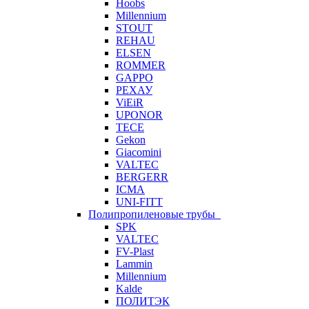
Hoobs
Millennium
STOUT
REHAU
ELSEN
ROMMER
GAPPO
РЕХАУ
ViEiR
UPONOR
TECE
Gekon
Giacomini
VALTEC
BERGERR
ICMA
UNI-FITT
Полипропиленовые трубы
SPK
VALTEC
FV-Plast
Lammin
Millennium
Kalde
ПОЛИТЭК