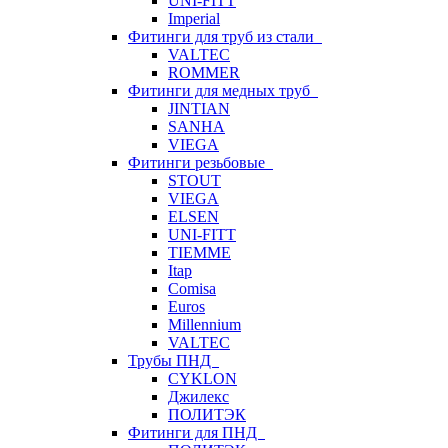
UNI-FITT
Imperial
Фитинги для труб из стали
VALTEC
ROMMER
Фитинги для медных труб
JINTIAN
SANHA
VIEGA
Фитинги резьбовые
STOUT
VIEGA
ELSEN
UNI-FITT
TIEMME
Itap
Comisa
Euros
Millennium
VALTEC
Трубы ПНД
CYKLON
Джилекс
ПОЛИТЭК
Фитинги для ПНД