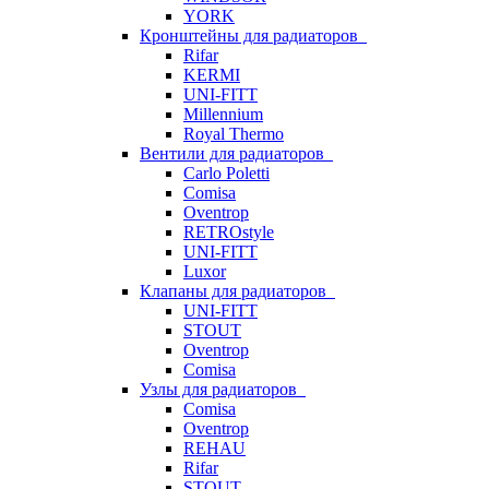
YORK
Кронштейны для радиаторов
Rifar
KERMI
UNI-FITT
Millennium
Royal Thermo
Вентили для радиаторов
Carlo Poletti
Comisa
Oventrop
RETROstyle
UNI-FITT
Luxor
Клапаны для радиаторов
UNI-FITT
STOUT
Oventrop
Comisa
Узлы для радиаторов
Comisa
Oventrop
REHAU
Rifar
STOUT