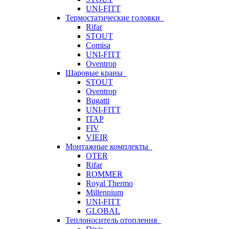
UNI-FITT
Термостатические головки
Rifar
STOUT
Comisa
UNI-FITT
Oventrop
Шаровые краны
STOUT
Oventrop
Bugatti
UNI-FITT
ITAP
FIV
VIEIR
Монтажные комплекты
OTER
Rifar
ROMMER
Royal Thermo
Millennium
UNI-FITT
GLOBAL
Теплоноситель отопления