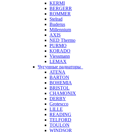
KERMI
BERGERR
ROMMER
Stelrad
Buderus
Millennium
AXIS
NED Thermo
PURMO
KORADO
Viessmann
LEMAX
Чугунные радиаторы
ATENA
BARTON
BOHEMIA
BRISTOL
CHAMONIX
DERBY
Grotescco
LILLE
READING
TELFORD
TOULON
WINDSOR