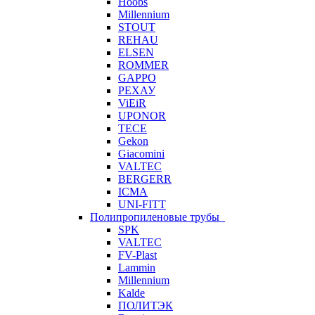
Hoobs
Millennium
STOUT
REHAU
ELSEN
ROMMER
GAPPO
РЕХАУ
ViEiR
UPONOR
TECE
Gekon
Giacomini
VALTEC
BERGERR
ICMA
UNI-FITT
Полипропиленовые трубы
SPK
VALTEC
FV-Plast
Lammin
Millennium
Kalde
ПОЛИТЭК