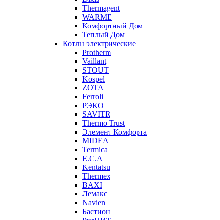
Thermagent
WARME
Комфортный Дом
Теплый Дом
Котлы электрические
Protherm
Vaillant
STOUT
Kospel
ZOTA
Ferroli
РЭКО
SAVITR
Thermo Trust
Элемент Комфорта
MIDEA
Termica
E.C.A
Kentatsu
Thermex
BAXI
Лемакс
Navien
Бастион