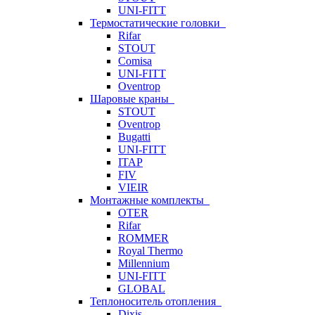
UNI-FITT
Термостатические головки
Rifar
STOUT
Comisa
UNI-FITT
Oventrop
Шаровые краны
STOUT
Oventrop
Bugatti
UNI-FITT
ITAP
FIV
VIEIR
Монтажные комплекты
OTER
Rifar
ROMMER
Royal Thermo
Millennium
UNI-FITT
GLOBAL
Теплоноситель отопления
Dixis