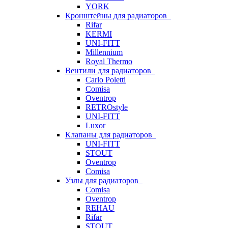
YORK
Кронштейны для радиаторов
Rifar
KERMI
UNI-FITT
Millennium
Royal Thermo
Вентили для радиаторов
Carlo Poletti
Comisa
Oventrop
RETROstyle
UNI-FITT
Luxor
Клапаны для радиаторов
UNI-FITT
STOUT
Oventrop
Comisa
Узлы для радиаторов
Comisa
Oventrop
REHAU
Rifar
STOUT