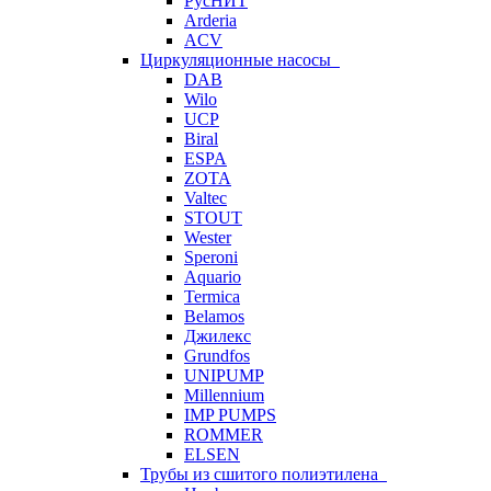
РусНИТ
Arderia
ACV
Циркуляционные насосы
DAB
Wilo
UCP
Biral
ESPA
ZOTA
Valtec
STOUT
Wester
Speroni
Aquario
Termica
Belamos
Джилекс
Grundfos
UNIPUMP
Millennium
IMP PUMPS
ROMMER
ELSEN
Трубы из сшитого полиэтилена