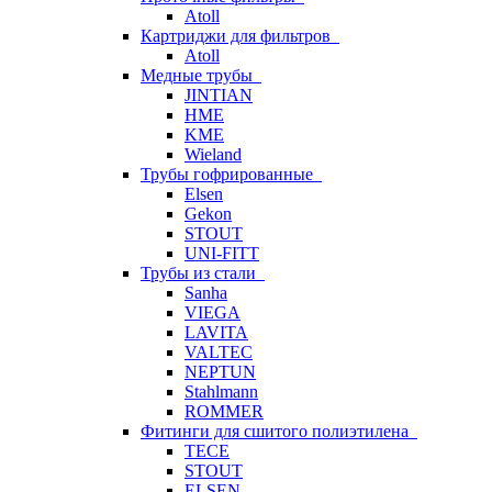
Atoll
Картриджи для фильтров
Atoll
Медные трубы
JINTIAN
HME
KME
Wieland
Трубы гофрированные
Elsen
Gekon
STOUT
UNI-FITT
Трубы из стали
Sanha
VIEGA
LAVITA
VALTEC
NEPTUN
Stahlmann
ROMMER
Фитинги для сшитого полиэтилена
TECE
STOUT
ELSEN