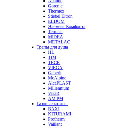
Atlantic
Gorenje
Thermex
Stiebel Eltron
ELDOM
Элемент Комфорта
Termica
MIDEA
METALAC
Трапы для душа
HL
TIM
TECE
VIEGA
Geberit
McAlpine
AlcaPLAST
MIllennium
ViEiR
AM.PM
Газовые котлы
BAXI
KITURAMI
Protherm
Vaillant