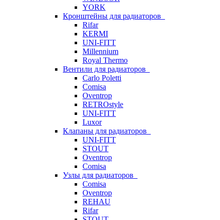
YORK
Кронштейны для радиаторов
Rifar
KERMI
UNI-FITT
Millennium
Royal Thermo
Вентили для радиаторов
Carlo Poletti
Comisa
Oventrop
RETROstyle
UNI-FITT
Luxor
Клапаны для радиаторов
UNI-FITT
STOUT
Oventrop
Comisa
Узлы для радиаторов
Comisa
Oventrop
REHAU
Rifar
STOUT