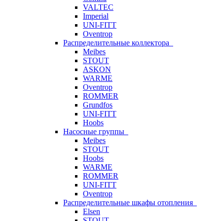
VALTEC
Imperial
UNI-FITT
Oventrop
Распределительные коллектора
Meibes
STOUT
ASKON
WARME
Oventrop
ROMMER
Grundfos
UNI-FITT
Hoobs
Насосные группы
Meibes
STOUT
Hoobs
WARME
ROMMER
UNI-FITT
Oventrop
Распределительные шкафы отопления
Elsen
STOUT