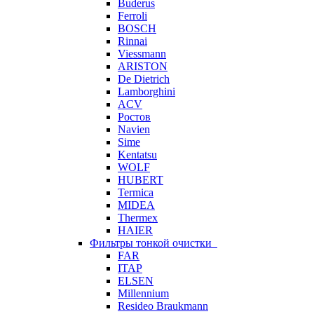
Buderus
Ferroli
BOSCH
Rinnai
Viessmann
ARISTON
De Dietrich
Lamborghini
ACV
Ростов
Navien
Sime
Kentatsu
WOLF
HUBERT
Termica
MIDEA
Thermex
HAIER
Фильтры тонкой очистки
FAR
ITAP
ELSEN
Millennium
Resideo Braukmann