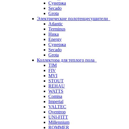
Сунержа
Secado
Grota
Электрические полотенцесушители
Atlantic
Terminus
Ника
Energy
Сунержа
Secado
Grota
Коллектора для теплого пола
TIM
FIV
MVI
STOUT
REHAU
WATTS
Comisa
Imperial
VALTEC
Oventrop
UNI-FITT
Millennium
ROMMER