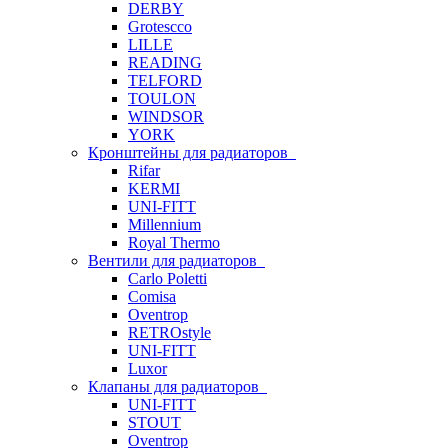
DERBY
Grotescco
LILLE
READING
TELFORD
TOULON
WINDSOR
YORK
Кронштейны для радиаторов
Rifar
KERMI
UNI-FITT
Millennium
Royal Thermo
Вентили для радиаторов
Carlo Poletti
Comisa
Oventrop
RETROstyle
UNI-FITT
Luxor
Клапаны для радиаторов
UNI-FITT
STOUT
Oventrop