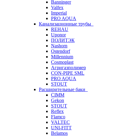
Banninger
Valfex
Imperial
PRO AQUA
Канализационные трубы
REHAU
Uponor
ПОЛИТЭК
Nashorn
Ostendorf
Millennium
Cosmoplast
Агригазполимер
CON-PIPE SML
PRO AQUA
STOUT
Расширительные баки
CIMM
Gekon
STOUT
Reflex
Flamco
VALTEC
UNI-FITT
Belamos