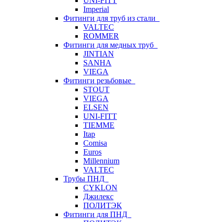
UNI-FITT
Imperial
Фитинги для труб из стали
VALTEC
ROMMER
Фитинги для медных труб
JINTIAN
SANHA
VIEGA
Фитинги резьбовые
STOUT
VIEGA
ELSEN
UNI-FITT
TIEMME
Itap
Comisa
Euros
Millennium
VALTEC
Трубы ПНД
CYKLON
Джилекс
ПОЛИТЭК
Фитинги для ПНД