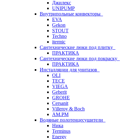
Джилекс
UNIPUMP
Внутрипольные конвекторы
EVA
Gekon
STOUT
Techno
itermic
Сантехнические люки под плитку
ПРАКТИКА
Сантехнические люки под покраску
ПРАКТИКА
Инсталляции для унитазов
OLI
TECE
VIEGA
Geberit
GROHE
Cersanit
Villeroy & Boch
AM.PM
Водяные полотенцесушители
Ника
Terminus
Energy