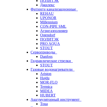
ПОЛИТЭК
Джилекс
Фитинги канализационные
REHAU
UPONOR
Millennium
CON-PIPE SML
Агригазполимер
Ostendorf
ПОЛИТЭК
PRO AQUA
STOUT
Сервоприводы
Danfoss
Гидравлические стрелки
STOUT
Газовые водонагреватели
Ariston
Hajdu
MOR-FLO
Termica
MIDEA
HUBERT
Аккумуляторный инструмент
Toua