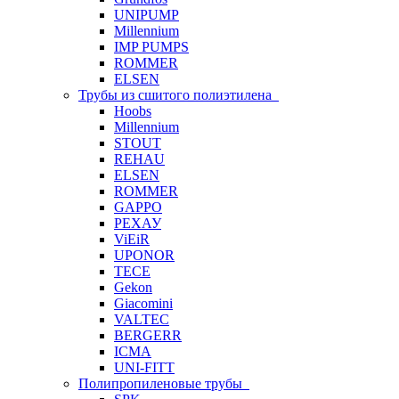
UNIPUMP
Millennium
IMP PUMPS
ROMMER
ELSEN
Трубы из сшитого полиэтилена
Hoobs
Millennium
STOUT
REHAU
ELSEN
ROMMER
GAPPO
РЕХАУ
ViEiR
UPONOR
TECE
Gekon
Giacomini
VALTEC
BERGERR
ICMA
UNI-FITT
Полипропиленовые трубы