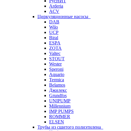
РусНИТ
Arderia
ACV
Циркуляционные насосы
DAB
Wilo
UCP
Biral
ESPA
ZOTA
Valtec
STOUT
Wester
Speroni
Aquario
Termica
Belamos
Джилекс
Grundfos
UNIPUMP
Millennium
IMP PUMPS
ROMMER
ELSEN
Трубы из сшитого полиэтилена