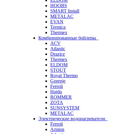
ELDOM
HOOBS
SMART Install
METALAC
EVAN
Termica
Thermex
Комбинированные бойлеры
ACV
Atlantic
Drazice
Thermex
ELDOM
STOUT
Royal Thermo
Gorenje
Ferroli
Hajdu
ROMMER
ZOTA
SUNSYSTEM
METALAC
Электрические водонагреватели
Ferroli
Ariston