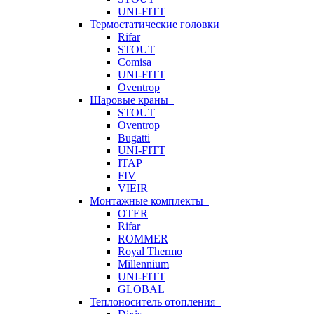
UNI-FITT
Термостатические головки
Rifar
STOUT
Comisa
UNI-FITT
Oventrop
Шаровые краны
STOUT
Oventrop
Bugatti
UNI-FITT
ITAP
FIV
VIEIR
Монтажные комплекты
OTER
Rifar
ROMMER
Royal Thermo
Millennium
UNI-FITT
GLOBAL
Теплоноситель отопления