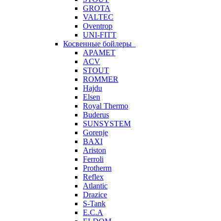
GROTA
VALTEC
Oventrop
UNI-FITT
Косвенные бойлеры
APAMET
ACV
STOUT
ROMMER
Hajdu
Elsen
Royal Thermo
Buderus
SUNSYSTEM
Gorenje
BAXI
Ariston
Ferroli
Protherm
Reflex
Atlantic
Drazice
S-Tank
E.C.A