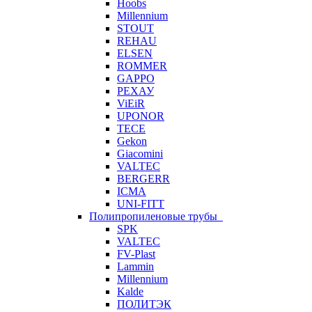
Hoobs
Millennium
STOUT
REHAU
ELSEN
ROMMER
GAPPO
РЕХАУ
ViEiR
UPONOR
TECE
Gekon
Giacomini
VALTEC
BERGERR
ICMA
UNI-FITT
Полипропиленовые трубы
SPK
VALTEC
FV-Plast
Lammin
Millennium
Kalde
ПОЛИТЭК