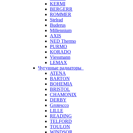
KERMI
BERGERR
ROMMER
Stelrad
Buderus
Millennium
AXIS
NED Thermo
PURMO
KORADO
Viessmann
LEMAX
Чугунные радиаторы
ATENA
BARTON
BOHEMIA
BRISTOL
CHAMONIX
DERBY
Grotescco
LILLE
READING
TELFORD
TOULON
WINDSOR