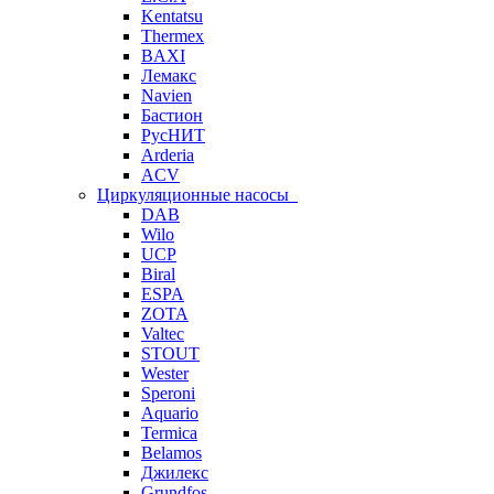
Kentatsu
Thermex
BAXI
Лемакс
Navien
Бастион
РусНИТ
Arderia
ACV
Циркуляционные насосы
DAB
Wilo
UCP
Biral
ESPA
ZOTA
Valtec
STOUT
Wester
Speroni
Aquario
Termica
Belamos
Джилекс
Grundfos