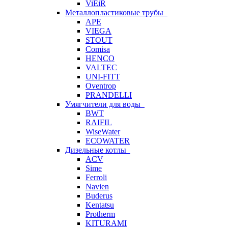
ViEiR
Металлопластиковые трубы
APE
VIEGA
STOUT
Comisa
HENCO
VALTEC
UNI-FITT
Oventrop
PRANDELLI
Умягчители для воды
BWT
RAIFIL
WiseWater
ECOWATER
Дизельные котлы
ACV
Sime
Ferroli
Navien
Buderus
Kentatsu
Protherm
KITURAMI