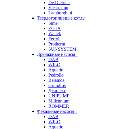
De Dietrich
Viessmann
Lamborghini
Твердотопливные котлы
Sime
ZOTA
Wattek
Ferroli
Protherm
SUNSYSTEM
Дренажные насосы
DAB
WILO
Aquario
Pedrollo
Belamos
Grundfos
Джилекс
UNIPUMP
Millennium
ROMMER
Фекальные насосы
DAB
WILO
Aquario