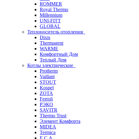
ROMMER
Royal Thermo
Millennium
UNI-FITT
GLOBAL
Теплоноситель отопления
Dixis
Thermagent
WARME
Комфортный Дом
Теплый Дом
Котлы электрические
Protherm
Vaillant
STOUT
Kospel
ZOTA
Ferroli
РЭКО
SAVITR
Thermo Trust
Элемент Комфорта
MIDEA
Termica
E.C.A