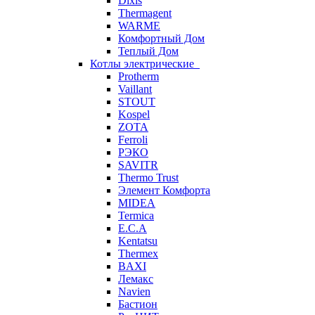
Dixis
Thermagent
WARME
Комфортный Дом
Теплый Дом
Котлы электрические
Protherm
Vaillant
STOUT
Kospel
ZOTA
Ferroli
РЭКО
SAVITR
Thermo Trust
Элемент Комфорта
MIDEA
Termica
E.C.A
Kentatsu
Thermex
BAXI
Лемакс
Navien
Бастион