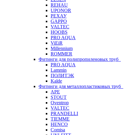
REHAU
UPONOR
РЕХАУ
GAPPO
VALTEC
HOOBS
PRO AQUA
ViEiR
Millennium
ROMMER
Фитинги для полипропиленовых труб
PRO AQUA
Lammin
ПОЛИТЭК
Kalde
Фитинги для металлопластиковых труб
APE
STOUT
Oventrop
VALTEC
PRANDELLI
TIEMME
HENCO
Comisa