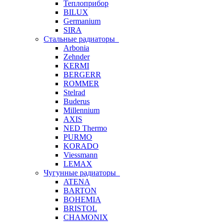
Теплоприбор
BILUX
Germanium
SIRA
Стальные радиаторы
Arbonia
Zehnder
KERMI
BERGERR
ROMMER
Stelrad
Buderus
Millennium
AXIS
NED Thermo
PURMO
KORADO
Viessmann
LEMAX
Чугунные радиаторы
ATENA
BARTON
BOHEMIA
BRISTOL
CHAMONIX