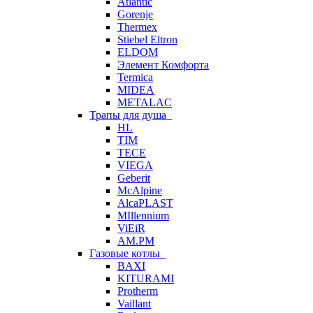
Atlantic
Gorenje
Thermex
Stiebel Eltron
ELDOM
Элемент Комфорта
Termica
MIDEA
METALAC
Трапы для душа
HL
TIM
TECE
VIEGA
Geberit
McAlpine
AlcaPLAST
MIllennium
ViEiR
AM.PM
Газовые котлы
BAXI
KITURAMI
Protherm
Vaillant