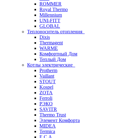
ROMMER
Royal Thermo
Millennium
UNI-FITT
GLOBAL
Теплоноситель отопления
Dixis
Thermagent
WARME
Комфортный Дом
Теплый Дом
Котлы электрические
Protherm
Vaillant
STOUT
Kospel
ZOTA
Ferroli
РЭКО
SAVITR
Thermo Trust
Элемент Комфорта
MIDEA
Termica
E.C.A