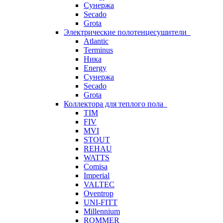
Сунержа
Secado
Grota
Электрические полотенцесушители
Atlantic
Terminus
Ника
Energy
Сунержа
Secado
Grota
Коллектора для теплого пола
TIM
FIV
MVI
STOUT
REHAU
WATTS
Comisa
Imperial
VALTEC
Oventrop
UNI-FITT
Millennium
ROMMER