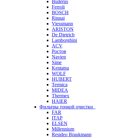
Buderus
Ferroli
BOSCH
Rinnai
Viessmann
ARISTON
De Dietrich
Lamborghini
ACV
Ростов
Navien
Sime
Kentatsu
WOLF
HUBERT
Termica
MIDEA
Thermex
HAIER
Фильтры тонкой очистки
FAR
ITAP
ELSEN
Millennium
Resideo Braukmann