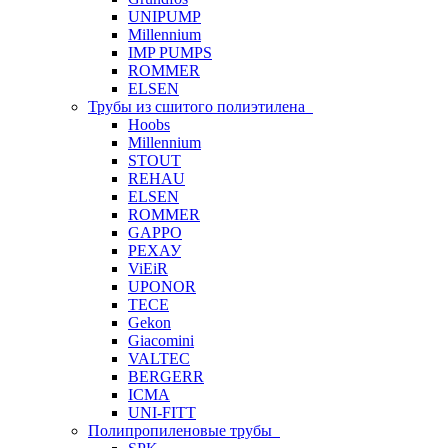
UNIPUMP
Millennium
IMP PUMPS
ROMMER
ELSEN
Трубы из сшитого полиэтилена
Hoobs
Millennium
STOUT
REHAU
ELSEN
ROMMER
GAPPO
РЕХАУ
ViEiR
UPONOR
TECE
Gekon
Giacomini
VALTEC
BERGERR
ICMA
UNI-FITT
Полипропиленовые трубы