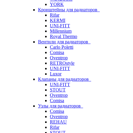
YORK
Кронштейны для радиаторов
Rifar
KERMI
UNI-FITT
Millennium
Royal Thermo
Вентили для радиаторов
Carlo Poletti
Comisa
Oventrop
RETROstyle
UNI-FITT
Luxor
Клапаны для радиаторов
UNI-FITT
STOUT
Oventrop
Comisa
Узлы для радиаторов
Comisa
Oventrop
REHAU
Rifar
STOUT