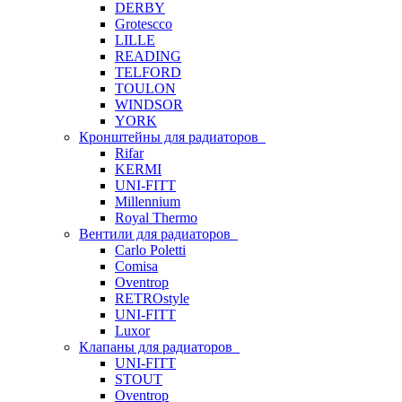
DERBY
Grotescco
LILLE
READING
TELFORD
TOULON
WINDSOR
YORK
Кронштейны для радиаторов
Rifar
KERMI
UNI-FITT
Millennium
Royal Thermo
Вентили для радиаторов
Carlo Poletti
Comisa
Oventrop
RETROstyle
UNI-FITT
Luxor
Клапаны для радиаторов
UNI-FITT
STOUT
Oventrop