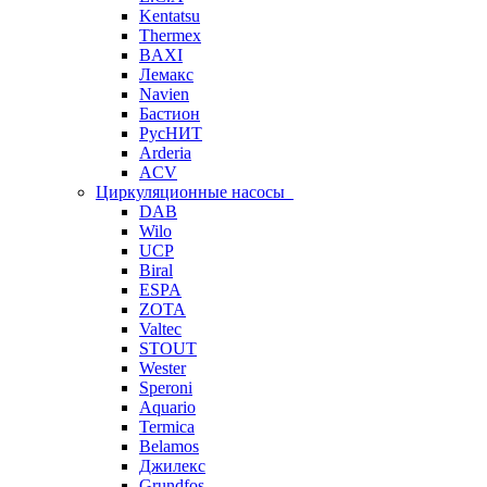
Kentatsu
Thermex
BAXI
Лемакс
Navien
Бастион
РусНИТ
Arderia
ACV
Циркуляционные насосы
DAB
Wilo
UCP
Biral
ESPA
ZOTA
Valtec
STOUT
Wester
Speroni
Aquario
Termica
Belamos
Джилекс
Grundfos