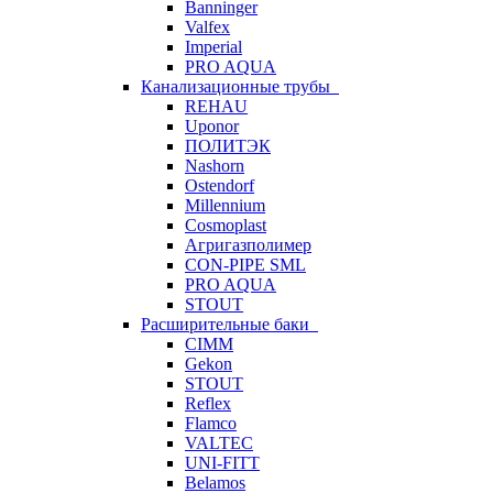
Banninger
Valfex
Imperial
PRO AQUA
Канализационные трубы
REHAU
Uponor
ПОЛИТЭК
Nashorn
Ostendorf
Millennium
Cosmoplast
Агригазполимер
CON-PIPE SML
PRO AQUA
STOUT
Расширительные баки
CIMM
Gekon
STOUT
Reflex
Flamco
VALTEC
UNI-FITT
Belamos