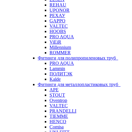
REHAU
UPONOR
РЕХАУ
GAPPO
VALTEC
HOOBS
PRO AQUA
ViEiR
Millennium
ROMMER
Фитинги для полипропиленовых труб
PRO AQUA
Lammin
ПОЛИТЭК
Kalde
Фитинги для металлопластиковых труб
APE
STOUT
Oventrop
VALTEC
PRANDELLI
TIEMME
HENCO
Comisa