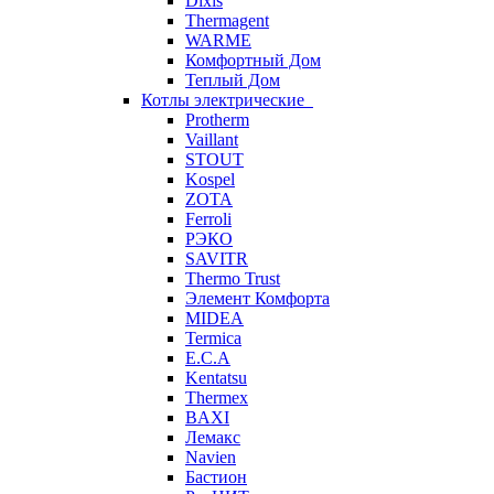
Dixis
Thermagent
WARME
Комфортный Дом
Теплый Дом
Котлы электрические
Protherm
Vaillant
STOUT
Kospel
ZOTA
Ferroli
РЭКО
SAVITR
Thermo Trust
Элемент Комфорта
MIDEA
Termica
E.C.A
Kentatsu
Thermex
BAXI
Лемакс
Navien
Бастион