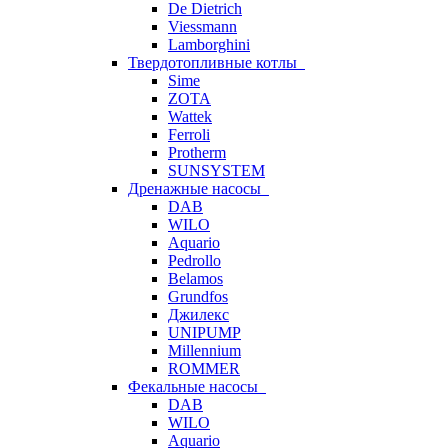
De Dietrich
Viessmann
Lamborghini
Твердотопливные котлы
Sime
ZOTA
Wattek
Ferroli
Protherm
SUNSYSTEM
Дренажные насосы
DAB
WILO
Aquario
Pedrollo
Belamos
Grundfos
Джилекс
UNIPUMP
Millennium
ROMMER
Фекальные насосы
DAB
WILO
Aquario