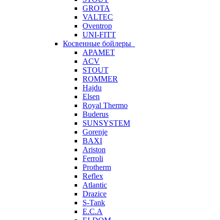
GROTA
VALTEC
Oventrop
UNI-FITT
Косвенные бойлеры
APAMET
ACV
STOUT
ROMMER
Hajdu
Elsen
Royal Thermo
Buderus
SUNSYSTEM
Gorenje
BAXI
Ariston
Ferroli
Protherm
Reflex
Atlantic
Drazice
S-Tank
E.C.A