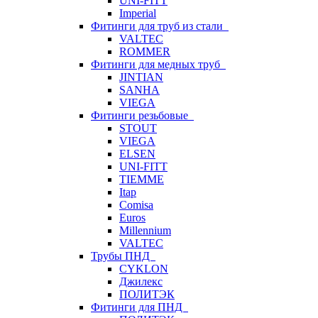
UNI-FITT
Imperial
Фитинги для труб из стали
VALTEC
ROMMER
Фитинги для медных труб
JINTIAN
SANHA
VIEGA
Фитинги резьбовые
STOUT
VIEGA
ELSEN
UNI-FITT
TIEMME
Itap
Comisa
Euros
Millennium
VALTEC
Трубы ПНД
CYKLON
Джилекс
ПОЛИТЭК
Фитинги для ПНД