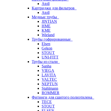
Atoll
Картриджи для фильтров
Atoll
Медные трубы
JINTIAN
HME
KME
Wieland
Трубы гофрированные
Elsen
Gekon
STOUT
UNI-FITT
Трубы из стали
Sanha
VIEGA
LAVITA
VALTEC
NEPTUN
Stahlmann
ROMMER
Фитинги для сшитого полиэтилена
TECE
STOUT
ELSEN