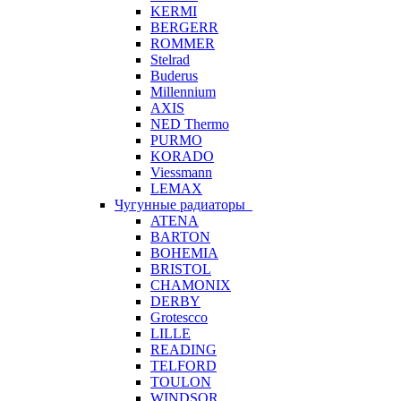
KERMI
BERGERR
ROMMER
Stelrad
Buderus
Millennium
AXIS
NED Thermo
PURMO
KORADO
Viessmann
LEMAX
Чугунные радиаторы
ATENA
BARTON
BOHEMIA
BRISTOL
CHAMONIX
DERBY
Grotescco
LILLE
READING
TELFORD
TOULON
WINDSOR