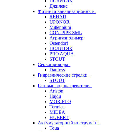
ПОЛИТЭК
Джилекс
Фитинги канализационные
REHAU
UPONOR
Millennium
CON-PIPE SML
Агригазполимер
Ostendorf
ПОЛИТЭК
PRO AQUA
STOUT
Сервоприводы
Danfoss
Гидравлические стрелки
STOUT
Газовые водонагреватели
Ariston
Hajdu
MOR-FLO
Termica
MIDEA
HUBERT
Аккумуляторный инструмент
Toua