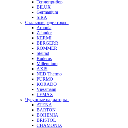
Теплоприбор
BILUX
Germanium
SIRA
Стальные радиаторы
Arbonia
Zehnder
KERMI
BERGERR
ROMMER
Stelrad
Buderus
Millennium
AXIS
NED Thermo
PURMO
KORADO
Viessmann
LEMAX
Чугунные радиаторы
ATENA
BARTON
BOHEMIA
BRISTOL
CHAMONIX