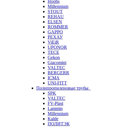
Hoobs
Millennium
STOUT
REHAU
ELSEN
ROMMER
GAPPO
РЕХАУ
ViEiR
UPONOR
TECE
Gekon
Giacomini
VALTEC
BERGERR
ICMA
UNI-FITT
Полипропиленовые трубы
SPK
VALTEC
FV-Plast
Lammin
Millennium
Kalde
ПОЛИТЭК