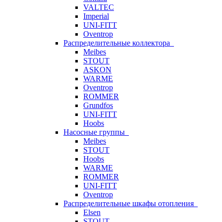
VALTEC
Imperial
UNI-FITT
Oventrop
Распределительные коллектора
Meibes
STOUT
ASKON
WARME
Oventrop
ROMMER
Grundfos
UNI-FITT
Hoobs
Насосные группы
Meibes
STOUT
Hoobs
WARME
ROMMER
UNI-FITT
Oventrop
Распределительные шкафы отопления
Elsen
STOUT