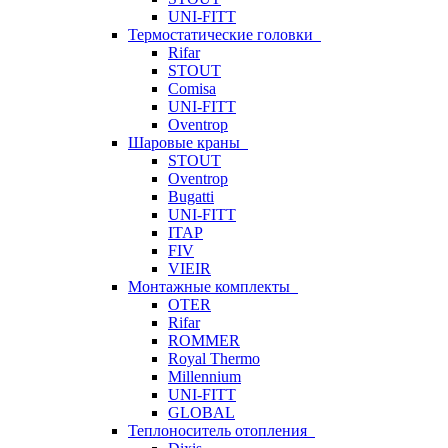
UNI-FITT
Термостатические головки
Rifar
STOUT
Comisa
UNI-FITT
Oventrop
Шаровые краны
STOUT
Oventrop
Bugatti
UNI-FITT
ITAP
FIV
VIEIR
Монтажные комплекты
OTER
Rifar
ROMMER
Royal Thermo
Millennium
UNI-FITT
GLOBAL
Теплоноситель отопления