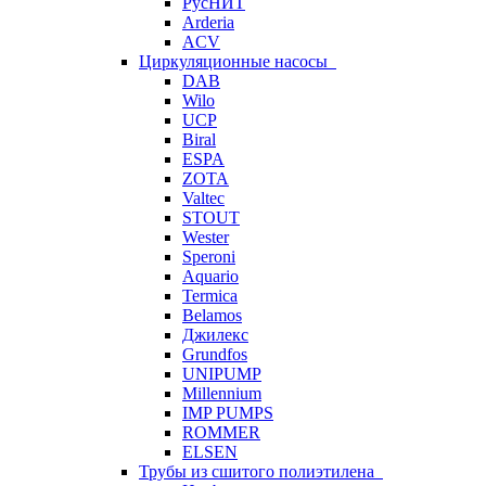
РусНИТ
Arderia
ACV
Циркуляционные насосы
DAB
Wilo
UCP
Biral
ESPA
ZOTA
Valtec
STOUT
Wester
Speroni
Aquario
Termica
Belamos
Джилекс
Grundfos
UNIPUMP
Millennium
IMP PUMPS
ROMMER
ELSEN
Трубы из сшитого полиэтилена