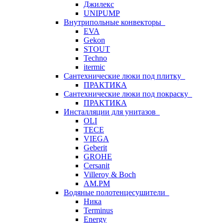
Джилекс
UNIPUMP
Внутрипольные конвекторы
EVA
Gekon
STOUT
Techno
itermic
Сантехнические люки под плитку
ПРАКТИКА
Сантехнические люки под покраску
ПРАКТИКА
Инсталляции для унитазов
OLI
TECE
VIEGA
Geberit
GROHE
Cersanit
Villeroy & Boch
AM.PM
Водяные полотенцесушители
Ника
Terminus
Energy