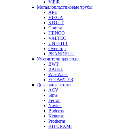
ViEiR
Металлопластиковые трубы
APE
VIEGA
STOUT
Comisa
HENCO
VALTEC
UNI-FITT
Oventrop
PRANDELLI
Умягчители для воды
BWT
RAIFIL
WiseWater
ECOWATER
Дизельные котлы
ACV
Sime
Ferroli
Navien
Buderus
Kentatsu
Protherm
KITURAMI