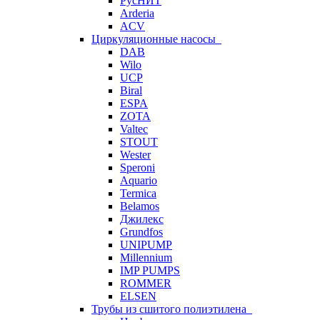
РусНИТ
Arderia
ACV
Циркуляционные насосы
DAB
Wilo
UCP
Biral
ESPA
ZOTA
Valtec
STOUT
Wester
Speroni
Aquario
Termica
Belamos
Джилекс
Grundfos
UNIPUMP
Millennium
IMP PUMPS
ROMMER
ELSEN
Трубы из сшитого полиэтилена