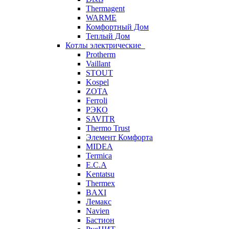
Thermagent
WARME
Комфортный Дом
Теплый Дом
Котлы электрические
Protherm
Vaillant
STOUT
Kospel
ZOTA
Ferroli
РЭКО
SAVITR
Thermo Trust
Элемент Комфорта
MIDEA
Termica
E.C.A
Kentatsu
Thermex
BAXI
Лемакс
Navien
Бастион