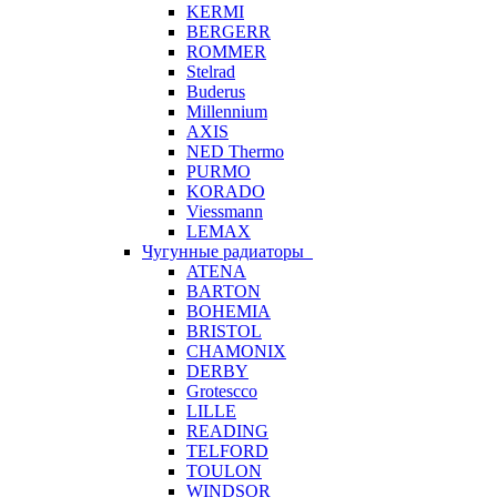
KERMI
BERGERR
ROMMER
Stelrad
Buderus
Millennium
AXIS
NED Thermo
PURMO
KORADO
Viessmann
LEMAX
Чугунные радиаторы
ATENA
BARTON
BOHEMIA
BRISTOL
CHAMONIX
DERBY
Grotescco
LILLE
READING
TELFORD
TOULON
WINDSOR