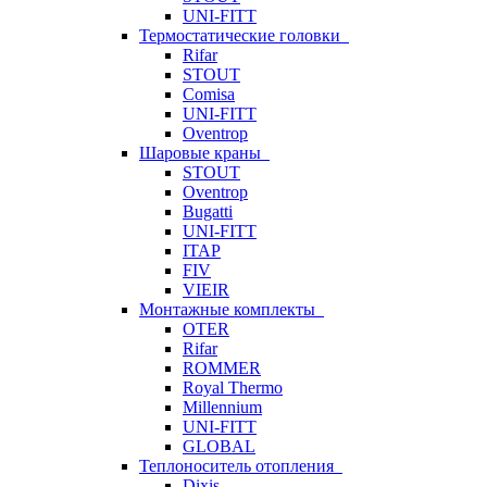
UNI-FITT
Термостатические головки
Rifar
STOUT
Comisa
UNI-FITT
Oventrop
Шаровые краны
STOUT
Oventrop
Bugatti
UNI-FITT
ITAP
FIV
VIEIR
Монтажные комплекты
OTER
Rifar
ROMMER
Royal Thermo
Millennium
UNI-FITT
GLOBAL
Теплоноситель отопления
Dixis