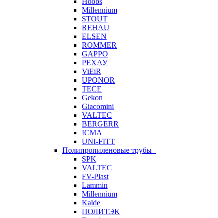
Hoobs
Millennium
STOUT
REHAU
ELSEN
ROMMER
GAPPO
РЕХАУ
ViEiR
UPONOR
TECE
Gekon
Giacomini
VALTEC
BERGERR
ICMA
UNI-FITT
Полипропиленовые трубы
SPK
VALTEC
FV-Plast
Lammin
Millennium
Kalde
ПОЛИТЭК