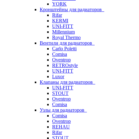
YORK
Кронштейны для радиаторов
Rifar
KERMI
UNI-FITT
Millennium
Royal Thermo
Вентили для радиаторов
Carlo Poletti
Comisa
Oventrop
RETROstyle
UNI-FITT
Luxor
Клапаны для радиаторов
UNI-FITT
STOUT
Oventrop
Comisa
Узлы для радиаторов
Comisa
Oventrop
REHAU
Rifar
STOUT