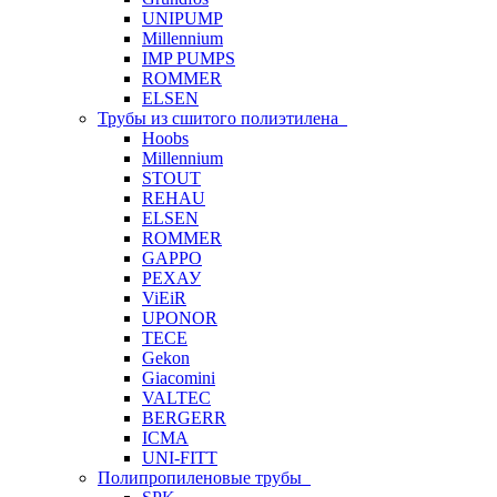
UNIPUMP
Millennium
IMP PUMPS
ROMMER
ELSEN
Трубы из сшитого полиэтилена
Hoobs
Millennium
STOUT
REHAU
ELSEN
ROMMER
GAPPO
РЕХАУ
ViEiR
UPONOR
TECE
Gekon
Giacomini
VALTEC
BERGERR
ICMA
UNI-FITT
Полипропиленовые трубы