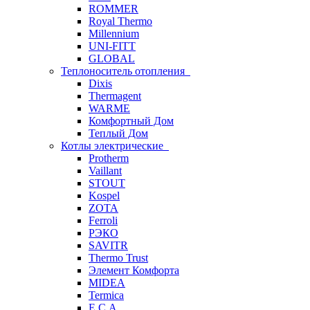
ROMMER
Royal Thermo
Millennium
UNI-FITT
GLOBAL
Теплоноситель отопления
Dixis
Thermagent
WARME
Комфортный Дом
Теплый Дом
Котлы электрические
Protherm
Vaillant
STOUT
Kospel
ZOTA
Ferroli
РЭКО
SAVITR
Thermo Trust
Элемент Комфорта
MIDEA
Termica
E.C.A