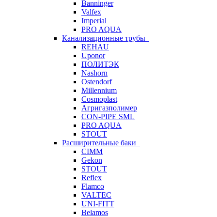
Banninger
Valfex
Imperial
PRO AQUA
Канализационные трубы
REHAU
Uponor
ПОЛИТЭК
Nashorn
Ostendorf
Millennium
Cosmoplast
Агригазполимер
CON-PIPE SML
PRO AQUA
STOUT
Расширительные баки
CIMM
Gekon
STOUT
Reflex
Flamco
VALTEC
UNI-FITT
Belamos