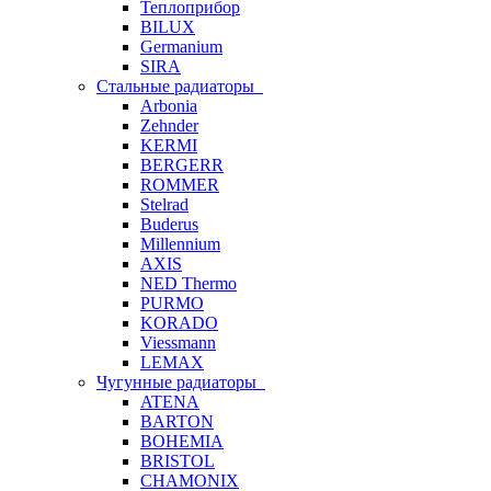
Теплоприбор
BILUX
Germanium
SIRA
Стальные радиаторы
Arbonia
Zehnder
KERMI
BERGERR
ROMMER
Stelrad
Buderus
Millennium
AXIS
NED Thermo
PURMO
KORADO
Viessmann
LEMAX
Чугунные радиаторы
ATENA
BARTON
BOHEMIA
BRISTOL
CHAMONIX