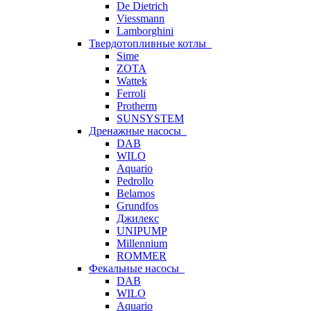
De Dietrich
Viessmann
Lamborghini
Твердотопливные котлы
Sime
ZOTA
Wattek
Ferroli
Protherm
SUNSYSTEM
Дренажные насосы
DAB
WILO
Aquario
Pedrollo
Belamos
Grundfos
Джилекс
UNIPUMP
Millennium
ROMMER
Фекальные насосы
DAB
WILO
Aquario