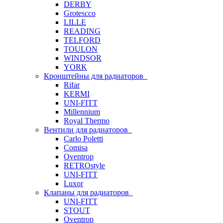
DERBY
Grotescco
LILLE
READING
TELFORD
TOULON
WINDSOR
YORK
Кронштейны для радиаторов
Rifar
KERMI
UNI-FITT
Millennium
Royal Thermo
Вентили для радиаторов
Carlo Poletti
Comisa
Oventrop
RETROstyle
UNI-FITT
Luxor
Клапаны для радиаторов
UNI-FITT
STOUT
Oventrop