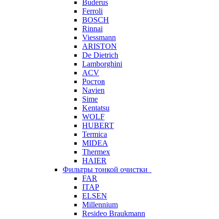
Buderus
Ferroli
BOSCH
Rinnai
Viessmann
ARISTON
De Dietrich
Lamborghini
ACV
Ростов
Navien
Sime
Kentatsu
WOLF
HUBERT
Termica
MIDEA
Thermex
HAIER
Фильтры тонкой очистки
FAR
ITAP
ELSEN
Millennium
Resideo Braukmann