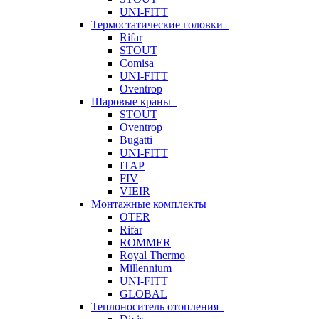
UNI-FITT
Термостатические головки
Rifar
STOUT
Comisa
UNI-FITT
Oventrop
Шаровые краны
STOUT
Oventrop
Bugatti
UNI-FITT
ITAP
FIV
VIEIR
Монтажные комплекты
OTER
Rifar
ROMMER
Royal Thermo
Millennium
UNI-FITT
GLOBAL
Теплоноситель отопления