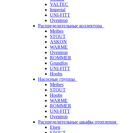
VALTEC
Imperial
UNI-FITT
Oventrop
Распределительные коллектора
Meibes
STOUT
ASKON
WARME
Oventrop
ROMMER
Grundfos
UNI-FITT
Hoobs
Насосные группы
Meibes
STOUT
Hoobs
WARME
ROMMER
UNI-FITT
Oventrop
Распределительные шкафы отопления
Elsen
STOUT