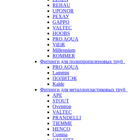
REHAU
UPONOR
РЕХАУ
GAPPO
VALTEC
HOOBS
PRO AQUA
ViEiR
Millennium
ROMMER
Фитинги для полипропиленовых труб
PRO AQUA
Lammin
ПОЛИТЭК
Kalde
Фитинги для металлопластиковых труб
APE
STOUT
Oventrop
VALTEC
PRANDELLI
TIEMME
HENCO
Comisa