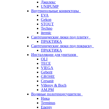
Джилекс
UNIPUMP
Внутрипольные конвекторы
EVA
Gekon
STOUT
Techno
itermic
Сантехнические люки под плитку
ПРАКТИКА
Сантехнические люки под покраску
ПРАКТИКА
Инсталляции для унитазов
OLI
TECE
VIEGA
Geberit
GROHE
Cersanit
Villeroy & Boch
AM.PM
Водяные полотенцесушители
Ника
Terminus
Energy