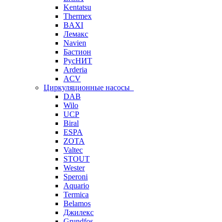
Kentatsu
Thermex
BAXI
Лемакс
Navien
Бастион
РусНИТ
Arderia
ACV
Циркуляционные насосы
DAB
Wilo
UCP
Biral
ESPA
ZOTA
Valtec
STOUT
Wester
Speroni
Aquario
Termica
Belamos
Джилекс
Grundfos