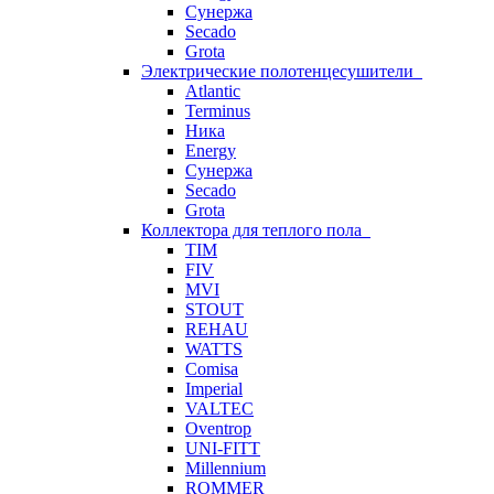
Сунержа
Secado
Grota
Электрические полотенцесушители
Atlantic
Terminus
Ника
Energy
Сунержа
Secado
Grota
Коллектора для теплого пола
TIM
FIV
MVI
STOUT
REHAU
WATTS
Comisa
Imperial
VALTEC
Oventrop
UNI-FITT
Millennium
ROMMER