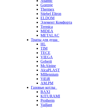
Atlantic
Gorenje
Thermex
Stiebel Eltron
ELDOM
Элемент Комфорта
Termica
MIDEA
METALAC
Трапы для душа
HL
TIM
TECE
VIEGA
Geberit
McAlpine
AlcaPLAST
MIllennium
ViEiR
AM.PM
Газовые котлы
BAXI
KITURAMI
Protherm
Vaillant