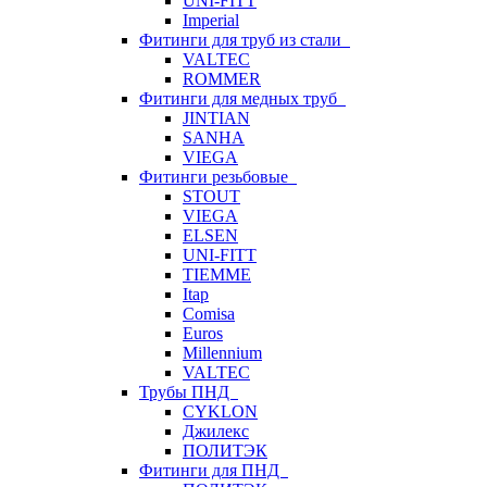
UNI-FITT
Imperial
Фитинги для труб из стали
VALTEC
ROMMER
Фитинги для медных труб
JINTIAN
SANHA
VIEGA
Фитинги резьбовые
STOUT
VIEGA
ELSEN
UNI-FITT
TIEMME
Itap
Comisa
Euros
Millennium
VALTEC
Трубы ПНД
CYKLON
Джилекс
ПОЛИТЭК
Фитинги для ПНД