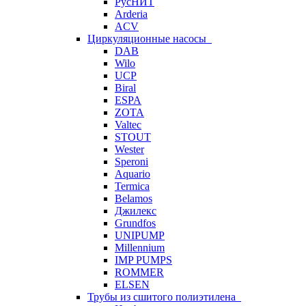
РусНИТ
Arderia
ACV
Циркуляционные насосы
DAB
Wilo
UCP
Biral
ESPA
ZOTA
Valtec
STOUT
Wester
Speroni
Aquario
Termica
Belamos
Джилекс
Grundfos
UNIPUMP
Millennium
IMP PUMPS
ROMMER
ELSEN
Трубы из сшитого полиэтилена