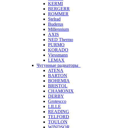
KERMI
BERGERR
ROMMER
Stelrad
Buderus
Millennium
AXIS
NED Thermo
PURMO
KORADO
Viessmann
LEMAX
Чугунные радиаторы
ATENA
BARTON
BOHEMIA
BRISTOL
CHAMONIX
DERBY
Grotescco
LILLE
READING
TELFORD
TOULON
WINDSOR