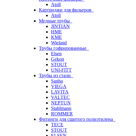
Atoll
Картриджи для фильтров
Atoll
Медные трубы
JINTIAN
HME
KME
Wieland
Трубы гофрированные
Elsen
Gekon
STOUT
UNI-FITT
Трубы из стали
Sanha
VIEGA
LAVITA
VALTEC
NEPTUN
Stahlmann
ROMMER
Фитинги для сшитого полиэтилена
TECE
STOUT
ELSEN