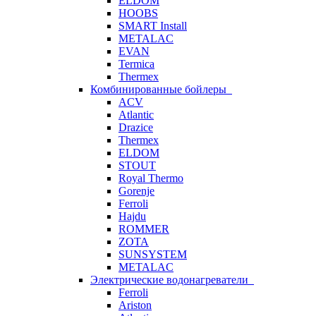
ELDOM
HOOBS
SMART Install
METALAC
EVAN
Termica
Thermex
Комбинированные бойлеры
ACV
Atlantic
Drazice
Thermex
ELDOM
STOUT
Royal Thermo
Gorenje
Ferroli
Hajdu
ROMMER
ZOTA
SUNSYSTEM
METALAC
Электрические водонагреватели
Ferroli
Ariston