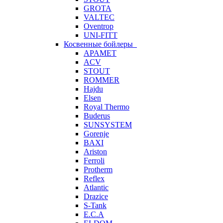
GROTA
VALTEC
Oventrop
UNI-FITT
Косвенные бойлеры
APAMET
ACV
STOUT
ROMMER
Hajdu
Elsen
Royal Thermo
Buderus
SUNSYSTEM
Gorenje
BAXI
Ariston
Ferroli
Protherm
Reflex
Atlantic
Drazice
S-Tank
E.C.A