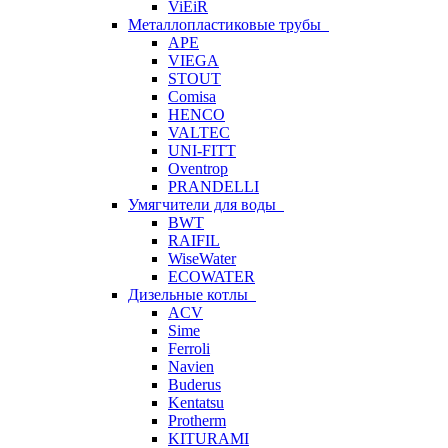
ViEiR
Металлопластиковые трубы
APE
VIEGA
STOUT
Comisa
HENCO
VALTEC
UNI-FITT
Oventrop
PRANDELLI
Умягчители для воды
BWT
RAIFIL
WiseWater
ECOWATER
Дизельные котлы
ACV
Sime
Ferroli
Navien
Buderus
Kentatsu
Protherm
KITURAMI