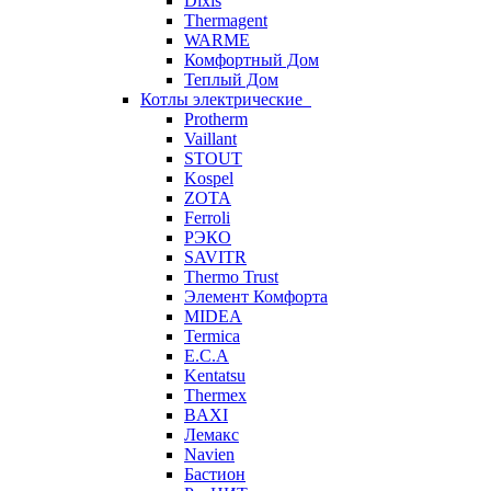
Dixis
Thermagent
WARME
Комфортный Дом
Теплый Дом
Котлы электрические
Protherm
Vaillant
STOUT
Kospel
ZOTA
Ferroli
РЭКО
SAVITR
Thermo Trust
Элемент Комфорта
MIDEA
Termica
E.C.A
Kentatsu
Thermex
BAXI
Лемакс
Navien
Бастион