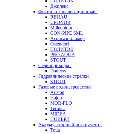
ПОЛИТЭК
Джилекс
Фитинги канализационные
REHAU
UPONOR
Millennium
CON-PIPE SML
Агригазполимер
Ostendorf
ПОЛИТЭК
PRO AQUA
STOUT
Сервоприводы
Danfoss
Гидравлические стрелки
STOUT
Газовые водонагреватели
Ariston
Hajdu
MOR-FLO
Termica
MIDEA
HUBERT
Аккумуляторный инструмент
Toua