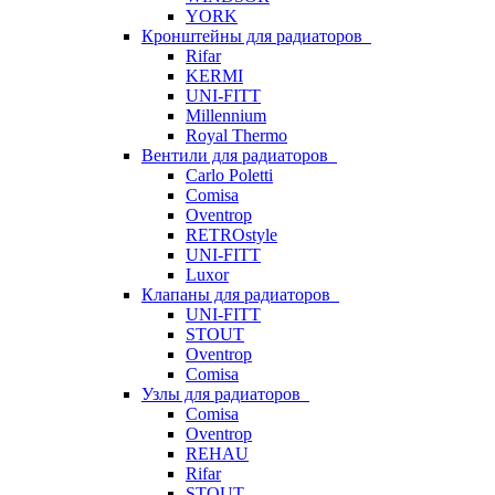
YORK
Кронштейны для радиаторов
Rifar
KERMI
UNI-FITT
Millennium
Royal Thermo
Вентили для радиаторов
Carlo Poletti
Comisa
Oventrop
RETROstyle
UNI-FITT
Luxor
Клапаны для радиаторов
UNI-FITT
STOUT
Oventrop
Comisa
Узлы для радиаторов
Comisa
Oventrop
REHAU
Rifar
STOUT